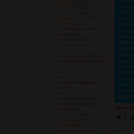
"Bende,
Allı Gelin
(3859) 
ayrı ya
Allı Turnam
(3512) 
"OKmi?
Allı Turnam 2
(3904) 
Belgin, 
Alo\'nun Türküsü
(3306) 
Altı Kızlar
(3392) 
"ki" ek
Altın Yüzüğüm Kırıldı
(6664) 
birleşi
Ana
(4376) 
Türkçes
Anamur Yolları
(4377) 
AYRIC
Antep Senin (Antep Övmesi)
Burada
(3754) 
etmeniz
Apardılar Gülümü
(3565) 
Aşağıda
Arabaya Taş Koydum Hanımım
plan re
(7102) 
okunama
Aramıza Girmiş Dağlar Denizler
(4512) 
seviyor
Arap Atı Gibi Sallar Başını
Sanatçı
(4573) 
Site ile
Arıydım Bala Geldim
(3396) 
yollayı
Arpa Da Ektim Gül Bitti
(3724) 
Arslan Mustafam
(3947) 
Sadece üyele
Asiye
(3654) 
Askaros Deresi
(4914) 
Asker Ağam
(3807) 
Asmada Salmış Filizi
(3323) 
Aşağıdan Gelen Mangal