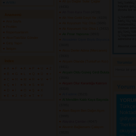
Ah şu Dağlar Sular Çağlar
ArWiki
teï¿½ekkï¿
hayata geï¿
(4436) 
dostu bir s
Ah Tren Kara Tren
(4728) 
Anamenü
ï¿½zellikle
Ah Yine Geldi Geçti Yar
(4109) 
karï¿½ï¿½l
Ana Sayfa
Ak Koyunum Yüz Olsa
(3686) 
matematiï¿½
Profilim
Uzman olma
Ak Koyunum Yüz Olsa 1
(3432) 
gï¿½nï¿½llï
Repertuarlarım
Ak Pınar Yapısına
(3893) 
ï¿½lgilene
Akor/Tab/Söz Gönder
adresine e-
Aksadeler Giyer Boylu Boyunca
Giriş Yapın
(3608) 
Akorist.co
İletişim
Aksu Derler Adına (Mercanım)
(3930) 
İndex
Akşam Olanda (Tuntul\'un Kızı)
Yorumlar 
(4411) 
A
F
K
P
U
Z
Henüz bir yo
Akşam Oldu Güneş Girdi Buluta
B
G
L
Q
Ü
+
(3506) 
C
H
M
R
V
?
Akşam Olur Karanlığa Kalırsın
Ç
I
N
S
W
Yorum
(6318) 
D
İ
O
Ş
X
Al Fadime
(3523) 
E
J
Ö
T
Y
YORU
Al Mendilim Kaldı Kaya Başında
(3785) 
Türkçe 
Alam Başım Ben Dağın Aşım
Noktada
(3998) 
gidiyo
Alayaka Çamları
(4047) 
"herke
Alıverin Bağlamamı Çalayım
okuyanı
(3828) 