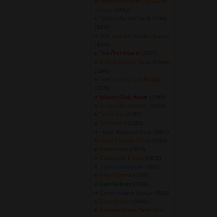
Eşimden Ayrıldım Gözyaşım
Durmaz
(3641) 
Eşinden Ayrılan Yaralı Ördek
(3950) 
Etek Sarı Sen Etekten Sarısın
(4084) 
Evin Önü Arpaluk
(4585) 
Evlerim Evlerim Saray Evlerim
(3243) 
Evlerinin Önü Çıra Budağı
(3529) 
Evlerinin Önü Handır
(7049) 
Ey Serenler Serenler
(3433) 
Ey Su Yolu
(3492) 
Ezo Gelin 4
(3361) 
Fındık Toplayan Kızlar
(3457) 
Furun Üstünde Furun
(3368) 
Gamzedeler
(3924) 
Garibim Attı İlimden
(3872) 
Gaybana Sevdalık
(5301) 
Gelin Ağlatma
(4188) 
Gelin Gidirem
(3366) 
Gemim Gidiyor Baştan
(3928) 
Genç Osman
(3446) 
Germencik\'nen Baltacık\'ın