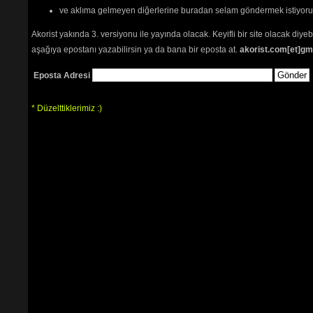
ve aklıma gelmeyen diğerlerine buradan selam göndermek istiyor
Akorist yakında 3. versiyonu ile yayında olacak. Keyifli bir site olacak diy
aşağıya epostanı yazabilirsin ya da bana bir eposta at.
akorist.com[et]gm
Eposta Adresi
* Düzelttiklerimiz :)