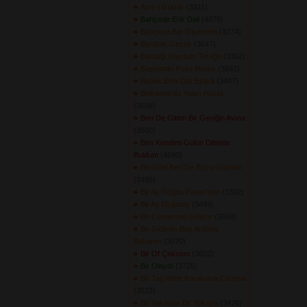
Azm-i Gülzar
(3911) 
Bahçede Erik Dali
(4878) 
Bahçeye Bar Diyemem
(3274) 
Barabar Gezek
(3647) 
Bardağı Koydum Tereğe
(3362) 
Başındaki Puşu Mudur
(3692) 
Bebek Beni Dar Eyledi
(3407) 
Belkama\'da Yatan Hasta
(3608) 
Ben De Gittim Bir Geyiğin Avına
(3500) 
Ben Kendimi Gülün Dibinde
Buldum
(4690) 
Beri Gel Beri De Boyu Güzelim
(3485) 
Bir Ay Doğdu Pasin\'den
(3302) 
Bir Ay Doğmuş
(3449) 
Bir Cenderme Geliyor
(3698) 
Bir Giderim Beş Ardıma
Bakarım
(3070) 
Bir Of Çeksem
(3602) 
Bir Olaydı
(3725) 
Bir Taş Attım Karakolun Camına
(3523) 
Bir Yakadan Bir Yakaya
(3476) 