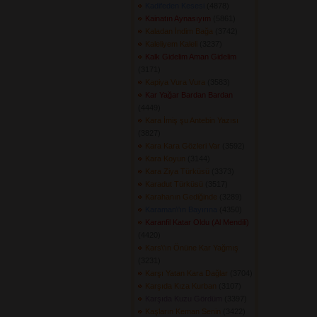
Kadifeden Kesesi
(4878) 
Kainatın Aynasıyım
(5861) 
Kaladan İndim Bağa
(3742) 
Kaleliyem Kaleli
(3237) 
Kalk Gidelim Aman Gidelim
(3171) 
Kapiya Vura Vura
(3583) 
Kar Yağar Bardan Bardan
(4449) 
Kara İmiş şu Antebin Yazısı
(3827) 
Kara Kara Gözleri Var
(3592) 
Kara Koyun
(3144) 
Kara Ziya Türküsü
(3373) 
Karadut Türküsü
(3517) 
Karahanın Gediğinde
(3289) 
Karaman\'ın Bayırına
(4350) 
Karanfil Katar Oldu (Al Mendili)
(4420) 
Kars\'ın Önüne Kar Yağmış
(3231) 
Karşı Yatan Kara Dağlar
(3704) 
Karşıda Kıza Kurban
(3107) 
Karşıda Kuzu Gördüm
(3397) 
Kaşların Keman Senin
(3422) 