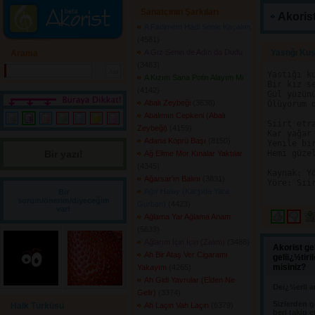
Sanatçının Şarkıları
Akorist
A Fadimem Hadi Senle Kaçalım
(4581) 
A Gız Senin de Adın da Dudu
Yastığı Ku
Arama
(3483) 
Yastığı ku
A Kızım Sana Potin Alayım Mı
Bir kız se
(4142) 
Gül yüzünü
Abalı Zeybeği
(3638) 
Ölüyorum d
Abalımın Cepkeni (Abalı
Siirt etra
Zeybeği)
(4159) 
Kar yağar 
Adana Köprü Başı
(8150) 
Yenile bir
Bir yazı! 
Hemi güzel
Ağ Elime Mor Kınalar Yaktılar
(4345) 
Kaynak: Yö
Ağarsar'ın Balını
(3831) 
Yöre: Siir
Ağır Halay (Karşıda Yara
Bir
sorum/önerim/diyeceğim
Gurban)
(4423) 
var!
Ağlama Yar Ağlama Anam
(5633) 
Ağlarım İçin İçin (Zalım)
(3488) 
Akorist ge
Ah Bir Ataş Ver Cigaramı
geliï¿½tir
misiniz?
Yakayım
(4265) 
Ah Gidi Yavrular (Elden Ne
Deï¿½erli a
Gelir)
(3374) 
Sizlerden g
Halk Türküsü
Ah Laçin Vah Laçin
(6379) 
beri takip e