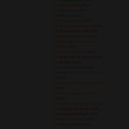
Dünya Arsızındır
(5596) 
Eğil Dağlar Eğil
(3313) 
Eğin Türküsü
(3787) 
Ehlo Can
(5139) 
El Eyliyi El Eyliyi
(3267) 
El Vurup Yaremi İncitme
(3520) 
Elâ Gözlü Pirim Geldi
(4150) 
Elma Tekerlendi Yar
(3318) 
Elmalıydım Günden Yana
Yarıldım
(2871) 
Elmayı Bıçakladım
(4300) 
Elmayı Top Top Yapalım
(4008) 
Elo Dino
(4380) 
Elo Dino (Türkçe)
(3744) 
Elveda Dost Deli Gönül Elveda
(3453) 
Eminem Oturmuş Taşın Üstüne
(3661) 
Erisin De Dağların Karı Erisin
(3637) 
Es Kişer Hampartsum E
(2752) 
Esbap Serdim Sicime
(5961) 
Esmerim Biçim Biçim
(6375) 
Esor Ovan Ertam
(3076) 
Estergon Kalesi
(5762) 