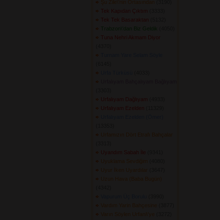
Şu Zile\'nin Ortasından
(3190) 
Tek Kapıdan Çıktım
(3333) 
Tek Tek Basaraktan
(5132) 
Trabzon\'dan Biz Geldik
(4050) 
Tuna Nehri Akmam Diyor
(4370) 
Turnam Yare Selam Söyle
(6145) 
Urfa Türküsü
(4033) 
Urfalıyam Bahçalıyam Bağlıyam
(3303) 
Urfalıyam Dağlıyam
(4933) 
Urfalıyam Ezelden
(11329) 
Urfalıyam Ezelden (Ömer)
(13353) 
Urfamızın Dört Etrafı Bahçalar
(3313) 
Uyandım Sabah İle
(9341) 
Uyuklama Sevdiğim
(4080) 
Uyur İken Uyardılar
(3647) 
Uzun Hava (Baba Bugün)
(4342) 
Vapurum Üç Borulu
(3990) 
Vardım Yarin Bahçesine
(3877) 
Varın Söylen Urfani\'ye
(3272) 