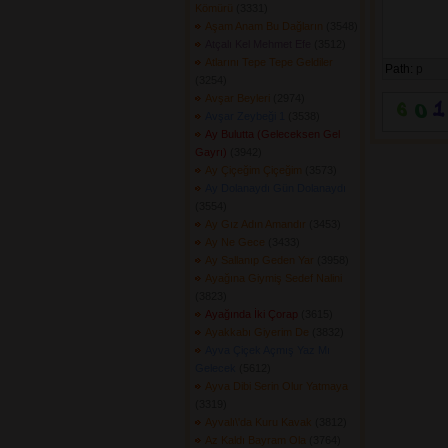
Kömürü
(3331) 
Aşam Anam Bu Dağların
(3548) 
Atçalı Kel Mehmet Efe
(3512) 
Atlarını Tepe Tepe Geldiler
Path:
p
(3254) 
Avşar Beyleri
(2974) 
Avşar Zeybeği 1
(3538) 
Ay Bulutta (Geleceksen Gel
Gayrı)
(3942) 
Ay Çiçeğim Çiçeğim
(3573) 
Ay Dolanaydı Gün Dolanaydı
(3554) 
Ay Gız Adın Amandır
(3453) 
Ay Ne Gece
(3433) 
Ay Sallanıp Geden Yar
(3958) 
Ayağına Giymiş Sedef Nalini
(3823) 
Ayağında İki Çorap
(3615) 
Ayakkabı Giyerim De
(3832) 
Ayva Çiçek Açmış Yaz Mı
Gelecek
(5612) 
Ayva Dibi Serin Olur Yatmaya
(3319) 
Ayvalı\'da Kuru Kavak
(3812) 
Az Kaldı Bayram Ola
(3764) 