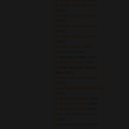
Samsun İskele Başı
(3004) 
Sandıkçı şükrü Türküleri 1
(3306) 
Sandıkçı şükrü Türküleri 2
(3428) 
Sandıkçı şükrü Türküleri 3
(3765) 
Sandıkçı şükrü Türküleri 4
(2969) 
Sandım Sundum
(3527) 
Sarı Mendil
(4266) 
Sazımdaki Tel Ağlar
(5041) 
Sebebim Tütündür
(3362) 
Sebep Mezarında Yosunlar
Bitsin
(3085) 
Seher Seher Seyre Vardım
(3213) 
Sel Önüne Söğüt Diktim Bir Sıra
(3485) 
Semaverim Fıkkıldar
(3249) 
Set Üstüne Tencere
(2940) 
Sevdim Bir Bahriyeli
(3609) 
Sıra Sıra Siniler (Ramazan)
(2766) 
Sigaramın Dumanı 1
(3914) 