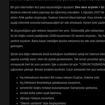
Bir gün internetten feci para kazanıldığını duydum.
Dev akor arşivim + İyi 
Böylece internet sitesi yapmayı da öğrenmiş olacaktım. 1 Ağustos 2007'de 
aldım. Artık şartlar oluşmuştu. Sadece internet sitesi kalmıştı. Kısa sürede
aşağı indirmek zorunda kalmayacağım bir site olmasıydı. Aynen öyle yaptım.
İlk düşündüğüm gibi reklamı dayadım her yere. Söylendiği gibi reklamdan
ile bir doğru orantı yaptığımda 100$ kazanmam 43 senemi alıyordu... Bu he
yerlere koydum. Bana kalan istediğim tarzda reklamsız bir site oldu derken
gelmiştim.
Şimdi sıra diğer sitelerde eksik bulduğum özelliklere sahip bir internet sit
yapma özelliği vardı. Hem de üyelik gerekmeden. Tek sorun yorumlar gerçe
olmayacak bari bir yazı yazalım. İşte o yüzden bir gün "YORUM YAZMADAN
çığırından çıkmıştı. Bende bıraktım kontrolü. Uzun zamandır her şey serb
hiç bıkmaksızın benden flüt notası isteyen Ezgi'ye, (isteme yok)
hiç bitmeyen fenerbahçe-galatasaray sevgisine,
senelerdir doğru notaları bulunamayan Samanyolu şarkısına,
sürekli küfür eden ayak takımına,
uğraşıp тüякçнє yazanlara,
"Sitenin sahibine" diye başlayanlara