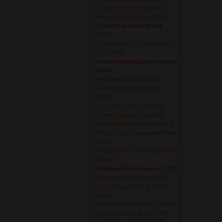
Peştemali Yamalı
(3310) 
Petekte Üzüm Kara
(3575) 
Pınar Başı Burma Burma
(6615) 
Pınar Senin Ne Sevdalı Başın
Var
(3155) 
Pınarın Başında Destin Varmış
(4623) 
Portakal Atışalım
(9345) 
Püskül Pencereden Uçtu
(3313) 
Reşko\'nun Ağıtı 1
(3283) 
Reşko\'nun Ağıtı 2
(3506) 
Sabah Oldu Uyansana
(3451) 
Sabah Sabah Seyredelim Yalıyı
(3387) 
Sabahleyin Çıktım Odun Yoluna
(3922) 
Sabunu Koydum Legene
(3709) 
Saçaklıkta Kilim Var
(3041) 
Salına Salına Girmiş Gelinim
(3680) 
Sallandım Girdim Bağa
(3365) 
Samanlıkta Su Durur
(2902) 