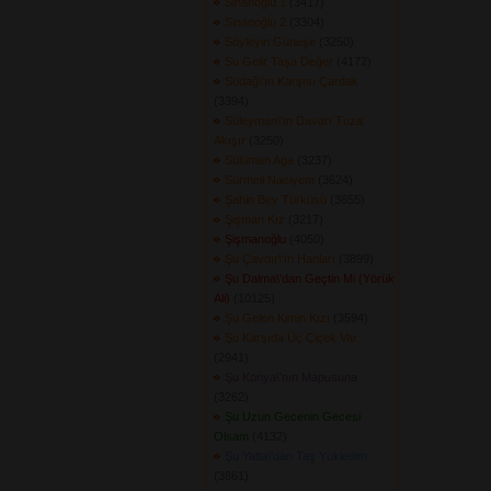
Sinanoğlu 1
(3417) 
Sinanoğlu 2
(3304) 
Söyleyin Güneşe
(3250) 
Su Gelir Taşa Değer
(4172) 
Sudağ\'ın Karşısı Çardak
(3394) 
Süleyman\'ın Davarı Tuza
Akışır
(3250) 
Sülüman Aga
(3237) 
Sürmeli Naciyem
(3624) 
Şahin Bey Türküsü
(3655) 
Şişman Kız
(3217) 
Şişmanoğlu
(4050) 
Şu Çavdır\'ın Hanları
(3899) 
Şu Dalma\'dan Geçtin Mi (Yörük
Ali)
(10125) 
Şu Gelen Kimin Kızı
(3594) 
Şu Karşıda Üç Çiçek Var
(2941) 
Şu Konya\'nın Mapusuna
(3262) 
Şu Uzun Gecenin Gecesi
Olsam
(4132) 
Şu Yalta\'dan Taş Yükledim
(3861) 