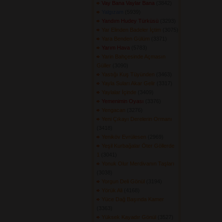
Vay Bana Vaylar Bana
(3842) 
Yalgızam
(5939) 
Yandım Hudey Türküsü
(3293) 
Yar Elinden Badeler İçtim
(3075) 
Yara Benden Gülüm
(3371) 
Yarım Hava
(5783) 
Yarin Bahçesinde Açmasın
Güller
(3090) 
Yastığı Kuş Tüyünden
(3463) 
Yayla Suları Akar Gelir
(3317) 
Yaylalar İçinde
(3409) 
Yemenimin Oyası
(3376) 
Yengacan
(3276) 
Yeni Çıkayı Derelerin Ormanı
(3418) 
Yeniköv Evrülesen
(2969) 
Yeşil Kurbağalar Öter Göllerde
1
(3041) 
Yonuk Olur Merdivanın Taşları
(3038) 
Yorgun Deli Gönül
(3194) 
Yörük Ali
(4168) 
Yüce Dağ Başında Kamer
(3363) 
Yüksek Kayadır Gönül
(3527) 