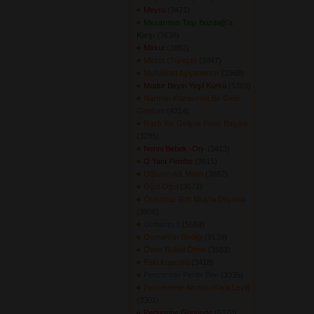
Meyro
(3471) 
Mezarımın Taşı Bozdağ\'a
Karşı
(3638) 
Mirkut
(3992) 
Mirkut (Türkçe)
(3847) 
Muhabbet Aşiyanımdır
(2968) 
Müdür Beyin Yeşil Kürkü
(5389) 
Narman Kazasında Bir Gelin
Gördüm
(4314) 
Nazlı Yar Geliyor Pınar Başına
(3285) 
Nenni Bebek -Orj-
(3413) 
O Yanı Pembe
(3615) 
Oğlanın Adı Metin
(3887) 
Oğul Oğul
(3672) 
Ordumuz Gitti Muş\'a Dayandı
(3956) 
Ormancı 1
(5559) 
Osman\'ın Bindiği
(3139) 
Ötme Bülbül Ötme
(3583) 
Palu Köprüsü
(3418) 
Pencerede Perde Ben
(3335) 
Penceremin Altında (Kara Leyli)
(3301) 
Perşembe Gününde
(5370) 