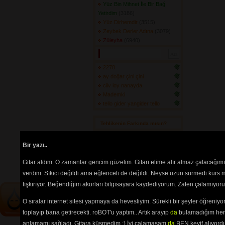
Yüz Bin Mihnet İle Bir Bağ
Yetirdim
(3186) 
Yüz Dirhemdir
(3515) 
Zeybek Derler Adına
(3079) 
Züleyha
(6940) 
2278
ay doğar çini çini
cilv loy nanayda
Mademki
tello gider yangider tello
Tehlikenin Farkında mısın? 
İçerik
akorların
,
tabların
,
bas
Bir yazı..
tablarının
ve 
sözlerin
ayırt 
edilebilmesi için
seçimlerinize
Gitar aldım. O zamanlar gencim güzelim. Gitarı elime alır almaz çalacağım
göre
renkli listelenmektedir.
verdim. Sıkıcı değildi ama eğlenceli de değildi. Neyse uzun sürmedi kurs m
fışkırıyor. Beğendiğim akorları bilgisayara kaydediyorum. Zaten çalamıyorum
O sıralar internet sitesi yapmaya da hevesliyim. Sürekli bir şeyler öğren
toplayıp bana getirecekti. roBOT'u yaptım.. Artık arayıp
da
bulamadığım her 
anlamamı sağladı. Gitara küsmedim :) İyi çalamasam
da
BEN keyif alıyord