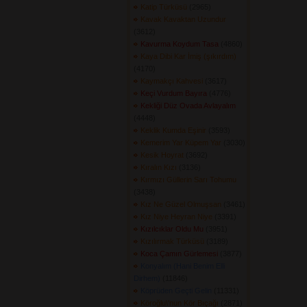
Katip Türküsü
(2965) 
Kavak Kavaktan Uzundur
(3612) 
Kavurma Koydum Tasa
(4860) 
Kaya Dibi Kar İmiş (şıkırdım)
(4170) 
Kaymakçı Kahvesi
(3617) 
Keçi Vurdum Bayıra
(4776) 
Kekliği Düz Ovada Avlayalım
(4448) 
Keklik Kumda Eşinir
(3593) 
Kemerim Yar Küpem Yar
(3030) 
Kesik Hoyrat
(3692) 
Kıralın Kızı
(3136) 
Kırmızı Güllerin Sarı Tohumu
(3438) 
Kız Ne Güzel Olmuşsan
(3461) 
Kız Niye Heyran Niye
(3391) 
Kızılcıklar Oldu Mu
(3951) 
Kızılırmak Türküsü
(3189) 
Koca Çamın Gürlemesi
(3877) 
Konyalım (Hani Benim Elli
Dirhem)
(11846) 
Köprüden Geçti Gelin
(11331) 
Köroğlu\'nun Kör Bıçağı
(2871) 