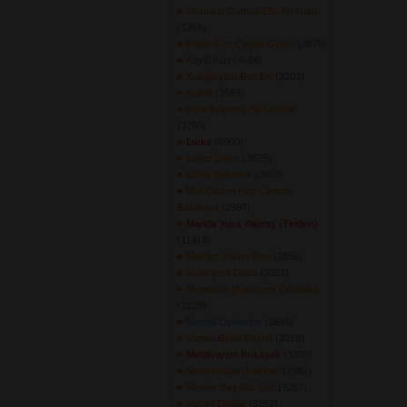
Köstüklü Osman Efe Türküsü
(3268) 
Köylü Gızı Çayda Gezer
(3079) 
Köylü Kızı
(4084) 
Kuloğluyam Ben De
(3203) 
Kurdili
(3563) 
Kure Koymuş Yol Üstüne
(3760) 
Lorke
(6000) 
Lurke Lurke
(3675) 
Lütfet Sultanım
(3063) 
Mail Oldum Hub Cemale
Bakmaya
(2997) 
Manda Yuva Yapmış (Tiridine)
(11418) 
Mavilim Yaktın Beni
(3856) 
Melik şerif Düzü
(3321) 
Memedim (Kahvenin Önünde)
(3228) 
Mendili Oyaladım
(3696) 
Menim Belalı Başım
(3319) 
Merdivanım Kırkayak
(3303) 
Merdivenden İnerken
(2982) 
Mertler Baş Aldı Gitti
(3287) 
Meşeli Dağlar
(3292) 