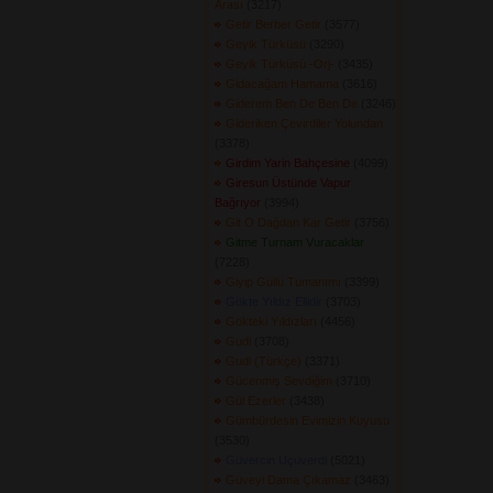
Arası
(3217) 
Getir Berber Getir
(3577) 
Geyik Türküsü
(3290) 
Geyik Türküsü -Orj-
(3435) 
Gidacağam Hamama
(3616) 
Giderem Ben De Ben De
(3246) 
Gideriken Çevirdiler Yolundan
(3378) 
Girdim Yarin Bahçesine
(4099) 
Giresun Üstünde Vapur
Bağrıyor
(3994) 
Git O Dağdan Kar Getir
(3756) 
Gitme Turnam Vuracaklar
(7228) 
Giyip Güllü Tumanımı
(3399) 
Gökte Yıldız Ellidir
(3703) 
Gökteki Yıldızları
(4456) 
Gudi
(3708) 
Gudi (Türkçe)
(3371) 
Gücenmiş Sevdiğim
(3710) 
Gül Ezerler
(3438) 
Gümbürdesin Evimizin Kuyusu
(3530) 
Güvercin Uçuverdi
(5021) 
Güveyi Dama Çıkamaz
(3463) 