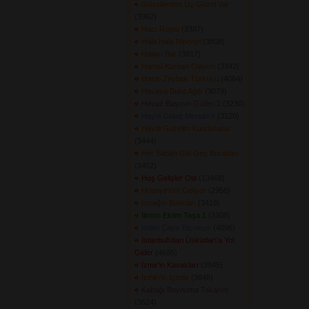
Güzellerden Üç Güzel Var
(3362) 
Hacı Rüştü
(3387) 
Hala Hala Ninnoyi
(3808) 
Halayı Bar
(3817) 
Hamsi Kurban Olayım
(3342) 
Hasip Zeybek Türküsü
(4064) 
Havaya Bulut Ağdı
(3079) 
Havuz Başının Gülleri 1
(3230) 
Haydi Gidağ Mersin\'e
(3120) 
Haydi Güzelim Kundurana
(3444) 
Her Sabah Gel Geç Buradan
(3452) 
Hoş Gelişler Ola
(13468) 
Hüseyin\'im Geliyor
(2956) 
Irmağın Balıkları
(3418) 
İlimon Ektim Taşa 1
(3308) 
İndim Çayır Biçmeye
(4096) 
İstanbul\'dan Üsküdar\'a Yol
Gider
(4695) 
İzmir'in Kavakları
(3945) 
İzmir\'in İçinde
(3848) 
Kabağı Boynuma Takarım
(3624) 