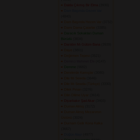
Dalda Çıkmış Bir Elma
(3930) 
Dam Başında Gezen Var
(4840) 
Dam Başında Hezen Var
(3732) 
Damı Dama Çatarlar
(3385) 
Daracık Sokakları Duman
Bürüdü
(3834) 
Darıldın Mı Gülüm Bana
(3939) 
Daye
(3801) 
Değirmen Tepesi
(3521) 
Demirci Mehmet Efe
(4147) 
Demme
(9682) 
Derelerde Kamışlar
(3080) 
Dile Mı Sewda
(3646) 
Dile Mı Sewda (Türkçe)
(3330) 
Dilek Pınarı
(3276) 
Dilin Dilime Uyar
(3614) 
Diyarbakır Şad Akar
(3403) 
Duman Almış
(3172) 
Duman Almış Mezarımın
Üstünü
(3024) 
Durnam Gelir Kona Kalka
(3667) 
Düğün Alayı
(4977) 