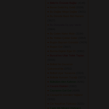
Bitlis\'in Önünde Bağlar
(4146) 
Boran Geldi Kış Geldi
(3159) 
Bu Dağlar Meşe Dağlar
(3631) 
Bu Derede Bastı Bizi Harami
(3627) 
Bu Dünyada Üç şey Vardır
(2964) 
Bu Gelen Nahır Mıdır
(3194) 
Bu Yoldan Çoklar Gider
(3354) 
Bugün Bayram Günüdür
(3424) 
Bugün Gel
(3007) 
Burma Diginin Eger Er
(3362) 
Bursa\'nın Ufak Tefek Taşları
(5556) 
Bülbül Ne Gezersin
Çukurova\'da
(3751) 
Bülbül Uçar Yuvasına
(3324) 
Bülbüle Kursam Tuzağı
(3271) 
Bülbülüm Altın Kafeste
(4291) 
Cevizin Etekleri
(3362) 
Ceyranım Gel Gel
(4048) 
Cezayir\'in Gemileri Yağlanır
(3702) 
Cin Yusuf\'un Türküsü
(3221) 
Çadır Altı Minare (Helvacı)