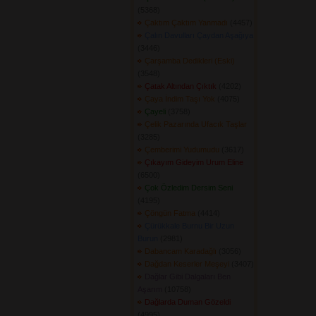
(5368) 
Çaktım Çaktım Yanmadı
(4457) 
Çalın Davulları Çaydan Aşağıya
(3446) 
Çarşamba Dedikleri (Eski)
(3548) 
Çatak Altından Çıktık
(4202) 
Çaya İndim Taşı Yok
(4075) 
Çayeli
(3758) 
Çelik Pazarında Ufacık Taşlar
(3285) 
Çemberimi Yudumudu
(3617) 
Çıkayım Gideyim Urum Eline
(6500) 
Çok Özledim Dersim Seni
(4195) 
Çöngün Fatma
(4414) 
Çürükkale Burnu Bir Uzun
Burun
(2981) 
Dabancam Karadağlı
(3056) 
Dağdan Keserler Meşeyi
(3407) 
Dağlar Gibi Dalgaları Ben
Aşarım
(10758) 
Dağlarda Duman Gözeldi
(4995) 