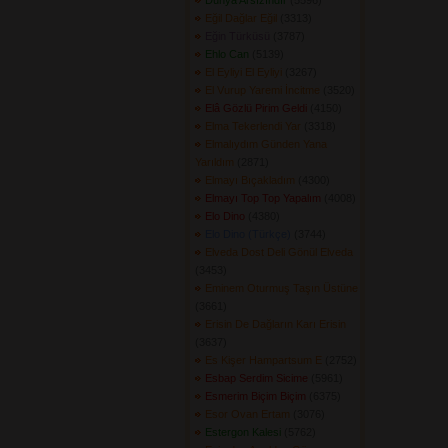
Dünya Arsızındır
(5596) 
Eğil Dağlar Eğil
(3313) 
Eğin Türküsü
(3787) 
Ehlo Can
(5139) 
El Eyliyi El Eyliyi
(3267) 
El Vurup Yaremi İncitme
(3520) 
Elâ Gözlü Pirim Geldi
(4150) 
Elma Tekerlendi Yar
(3318) 
Elmalıydım Günden Yana
Yarıldım
(2871) 
Elmayı Bıçakladım
(4300) 
Elmayı Top Top Yapalım
(4008) 
Elo Dino
(4380) 
Elo Dino (Türkçe)
(3744) 
Elveda Dost Deli Gönül Elveda
(3453) 
Eminem Oturmuş Taşın Üstüne
(3661) 
Erisin De Dağların Karı Erisin
(3637) 
Es Kişer Hampartsum E
(2752) 
Esbap Serdim Sicime
(5961) 
Esmerim Biçim Biçim
(6375) 
Esor Ovan Ertam
(3076) 
Estergon Kalesi
(5762) 