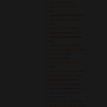
Katip Türküsü
(2965) 
Kavak Kavaktan Uzundur
(3612) 
Kavurma Koydum Tasa
(4860) 
Kaya Dibi Kar İmiş (şıkırdım)
(4170) 
Kaymakçı Kahvesi
(3617) 
Keçi Vurdum Bayıra
(4776) 
Kekliği Düz Ovada Avlayalım
(4448) 
Keklik Kumda Eşinir
(3593) 
Kemerim Yar Küpem Yar
(3030) 
Kesik Hoyrat
(3692) 
Kıralın Kızı
(3136) 
Kırmızı Güllerin Sarı Tohumu
(3438) 
Kız Ne Güzel Olmuşsan
(3461) 
Kız Niye Heyran Niye
(3391) 
Kızılcıklar Oldu Mu
(3951) 
Kızılırmak Türküsü
(3189) 
Koca Çamın Gürlemesi
(3877) 
Konyalım (Hani Benim Elli
Dirhem)
(11846) 
Köprüden Geçti Gelin
(11331) 
Köroğlu\'nun Kör Bıçağı
(2871) 