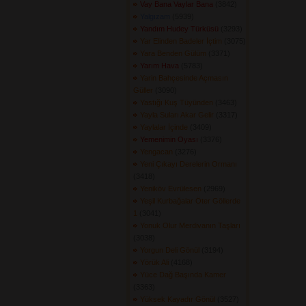
Vay Bana Vaylar Bana
(3842) 
Yalgızam
(5939) 
Yandım Hudey Türküsü
(3293) 
Yar Elinden Badeler İçtim
(3075) 
Yara Benden Gülüm
(3371) 
Yarım Hava
(5783) 
Yarin Bahçesinde Açmasın
Güller
(3090) 
Yastığı Kuş Tüyünden
(3463) 
Yayla Suları Akar Gelir
(3317) 
Yaylalar İçinde
(3409) 
Yemenimin Oyası
(3376) 
Yengacan
(3276) 
Yeni Çıkayı Derelerin Ormanı
(3418) 
Yeniköv Evrülesen
(2969) 
Yeşil Kurbağalar Öter Göllerde
1
(3041) 
Yonuk Olur Merdivanın Taşları
(3038) 
Yorgun Deli Gönül
(3194) 
Yörük Ali
(4168) 
Yüce Dağ Başında Kamer
(3363) 
Yüksek Kayadır Gönül
(3527) 