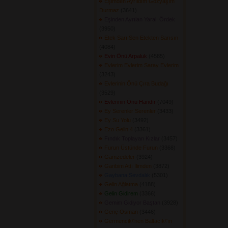
Eşimden Ayrıldım Gözyaşım
Durmaz
(3641) 
Eşinden Ayrılan Yaralı Ördek
(3950) 
Etek Sarı Sen Etekten Sarısın
(4084) 
Evin Önü Arpaluk
(4585) 
Evlerim Evlerim Saray Evlerim
(3243) 
Evlerinin Önü Çıra Budağı
(3529) 
Evlerinin Önü Handır
(7049) 
Ey Serenler Serenler
(3433) 
Ey Su Yolu
(3492) 
Ezo Gelin 4
(3361) 
Fındık Toplayan Kızlar
(3457) 
Furun Üstünde Furun
(3368) 
Gamzedeler
(3924) 
Garibim Attı İlimden
(3872) 
Gaybana Sevdalık
(5301) 
Gelin Ağlatma
(4188) 
Gelin Gidirem
(3366) 
Gemim Gidiyor Baştan
(3928) 
Genç Osman
(3446) 
Germencik\'nen Baltacık\'ın