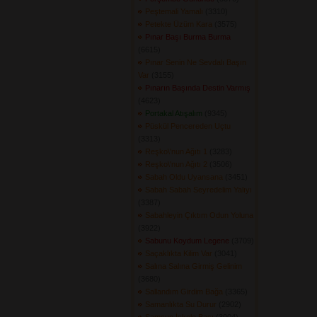
Peştemali Yamalı
(3310) 
Petekte Üzüm Kara
(3575) 
Pınar Başı Burma Burma
(6615) 
Pınar Senin Ne Sevdalı Başın
Var
(3155) 
Pınarın Başında Destin Varmış
(4623) 
Portakal Atışalım
(9345) 
Püskül Pencereden Uçtu
(3313) 
Reşko\'nun Ağıtı 1
(3283) 
Reşko\'nun Ağıtı 2
(3506) 
Sabah Oldu Uyansana
(3451) 
Sabah Sabah Seyredelim Yalıyı
(3387) 
Sabahleyin Çıktım Odun Yoluna
(3922) 
Sabunu Koydum Legene
(3709) 
Saçaklıkta Kilim Var
(3041) 
Salına Salına Girmiş Gelinim
(3680) 
Sallandım Girdim Bağa
(3365) 
Samanlıkta Su Durur
(2902) 