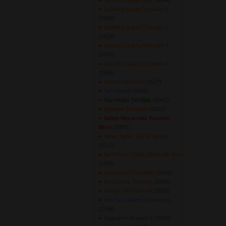
Samsun İskele Başı
(3004) 
Sandıkçı şükrü Türküleri 1
(3306) 
Sandıkçı şükrü Türküleri 2
(3428) 
Sandıkçı şükrü Türküleri 3
(3765) 
Sandıkçı şükrü Türküleri 4
(2969) 
Sandım Sundum
(3527) 
Sarı Mendil
(4266) 
Sazımdaki Tel Ağlar
(5041) 
Sebebim Tütündür
(3362) 
Sebep Mezarında Yosunlar
Bitsin
(3085) 
Seher Seher Seyre Vardım
(3213) 
Sel Önüne Söğüt Diktim Bir Sıra
(3485) 
Semaverim Fıkkıldar
(3249) 
Set Üstüne Tencere
(2940) 
Sevdim Bir Bahriyeli
(3609) 
Sıra Sıra Siniler (Ramazan)
(2766) 
Sigaramın Dumanı 1
(3914) 