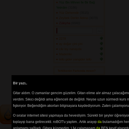
Yüz Bin Mihnet İle Bir Bağ
Yetirdim
(3186) 
Yüz Dirhemdir
(3515) 
Zeybek Derler Adına
(3079) 
Züleyha
(6940) 
2278
ay doğar çini çini
cilv loy nanayda
Mademki
tello gider yangider tello
Tehlikenin Farkında mısın? 
İçerik
akorların
,
tabların
,
bas
Bir yazı..
tablarının
ve 
sözlerin
ayırt 
edilebilmesi için
seçimlerinize
Gitar aldım. O zamanlar gencim güzelim. Gitarı elime alır almaz çalacağım
göre
renkli listelenmektedir.
verdim. Sıkıcı değildi ama eğlenceli de değildi. Neyse uzun sürmedi kurs m
fışkırıyor. Beğendiğim akorları bilgisayara kaydediyorum. Zaten çalamıyorum
O sıralar internet sitesi yapmaya da hevesliyim. Sürekli bir şeyler öğren
toplayıp bana getirecekti. roBOT'u yaptım.. Artık arayıp
da
bulamadığım her 
anlamamı sağladı. Gitara küsmedim :) İyi çalamasam
da
BEN keyif alıyord