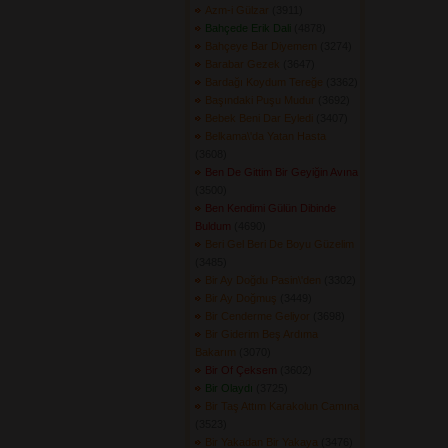
Azm-i Gülzar
(3911) 
Bahçede Erik Dali
(4878) 
Bahçeye Bar Diyemem
(3274) 
Barabar Gezek
(3647) 
Bardağı Koydum Tereğe
(3362) 
Başındaki Puşu Mudur
(3692) 
Bebek Beni Dar Eyledi
(3407) 
Belkama\'da Yatan Hasta
(3608) 
Ben De Gittim Bir Geyiğin Avına
(3500) 
Ben Kendimi Gülün Dibinde
Buldum
(4690) 
Beri Gel Beri De Boyu Güzelim
(3485) 
Bir Ay Doğdu Pasin\'den
(3302) 
Bir Ay Doğmuş
(3449) 
Bir Cenderme Geliyor
(3698) 
Bir Giderim Beş Ardıma
Bakarım
(3070) 
Bir Of Çeksem
(3602) 
Bir Olaydı
(3725) 
Bir Taş Attım Karakolun Camına
(3523) 
Bir Yakadan Bir Yakaya
(3476) 