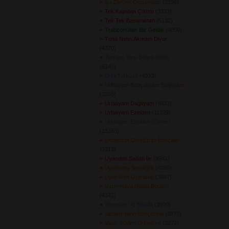
Şu Zile\'nin Ortasından
(3190) 
Tek Kapıdan Çıktım
(3333) 
Tek Tek Basaraktan
(5132) 
Trabzon\'dan Biz Geldik
(4050) 
Tuna Nehri Akmam Diyor
(4370) 
Turnam Yare Selam Söyle
(6145) 
Urfa Türküsü
(4033) 
Urfalıyam Bahçalıyam Bağlıyam
(3303) 
Urfalıyam Dağlıyam
(4933) 
Urfalıyam Ezelden
(11329) 
Urfalıyam Ezelden (Ömer)
(13353) 
Urfamızın Dört Etrafı Bahçalar
(3313) 
Uyandım Sabah İle
(9341) 
Uyuklama Sevdiğim
(4080) 
Uyur İken Uyardılar
(3647) 
Uzun Hava (Baba Bugün)
(4342) 
Vapurum Üç Borulu
(3990) 
Vardım Yarin Bahçesine
(3877) 
Varın Söylen Urfani\'ye
(3272) 