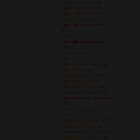
Kadifeden Kesesi
(4878) 
Kainatın Aynasıyım
(5861) 
Kaladan İndim Bağa
(3742) 
Kaleliyem Kaleli
(3237) 
Kalk Gidelim Aman Gidelim
(3171) 
Kapiya Vura Vura
(3583) 
Kar Yağar Bardan Bardan
(4449) 
Kara İmiş şu Antebin Yazısı
(3827) 
Kara Kara Gözleri Var
(3592) 
Kara Koyun
(3144) 
Kara Ziya Türküsü
(3373) 
Karadut Türküsü
(3517) 
Karahanın Gediğinde
(3289) 
Karaman\'ın Bayırına
(4350) 
Karanfil Katar Oldu (Al Mendili)
(4420) 
Kars\'ın Önüne Kar Yağmış
(3231) 
Karşı Yatan Kara Dağlar
(3704) 
Karşıda Kıza Kurban
(3107) 
Karşıda Kuzu Gördüm
(3397) 
Kaşların Keman Senin
(3422) 