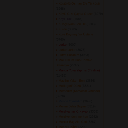
Köstüklü Osman Efe Türküsü
(3268) 
Köylü Gızı Çayda Gezer
(3079) 
Köylü Kızı
(4084) 
Kuloğluyam Ben De
(3203) 
Kurdili
(3563) 
Kure Koymuş Yol Üstüne
(3760) 
Lorke
(6000) 
Lurke Lurke
(3675) 
Lütfet Sultanım
(3063) 
Mail Oldum Hub Cemale
Bakmaya
(2997) 
Manda Yuva Yapmış (Tiridine)
(11418) 
Mavilim Yaktın Beni
(3856) 
Melik şerif Düzü
(3321) 
Memedim (Kahvenin Önünde)
(3228) 
Mendili Oyaladım
(3696) 
Menim Belalı Başım
(3319) 
Merdivanım Kırkayak
(3303) 
Merdivenden İnerken
(2982) 
Mertler Baş Aldı Gitti
(3287) 
Meşeli Dağlar
(3292) 