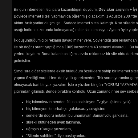
Bir gün internetten feci para kazanıldığını duydum.
Dev akor arşivim + İyi 
Böylece internet sitesi yapmayı da öğrenmiş olacaktım. 1 Ağustos 2007'de 
aldım. Artık şartlar oluşmuştu. Sadece internet sitesi kalmıştı. Kısa sürede
aşağı indirmek zorunda kalmayacağım bir site olmasıydı. Aynen öyle yaptım.
İlk düşündüğüm gibi reklamı dayadım her yere. Söylendiği gibi reklamdan
ile bir doğru orantı yaptığımda 100$ kazanmam 43 senemi alıyordu... Bu he
yerlere koydum. Bana kalan istediğim tarzda reklamsız bir site oldu derken
gelmiştim.
Şimdi sıra diğer sitelerde eksik bulduğum özelliklere sahip bir internet sit
yapma özelliği vardı. Hem de üyelik gerekmeden. Tek sorun yorumlar gerçe
olmayacak bari bir yazı yazalım. İşte o yüzden bir gün "YORUM YAZMADAN
çığırından çıkmıştı. Bende bıraktım kontrolü. Uzun zamandır her şey serb
hiç bıkmaksızın benden flüt notası isteyen Ezgi'ye, (isteme yok)
hiç bitmeyen fenerbahçe-galatasaray sevgisine,
senelerdir doğru notaları bulunamayan Samanyolu şarkısına,
sürekli küfür eden ayak takımına,
uğraşıp тüякçнє yazanlara,
"Sitenin sahibine" diye başlayanlara