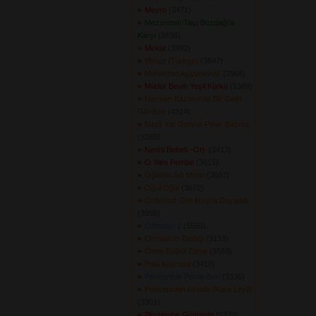
Meyro
(3471) 
Mezarımın Taşı Bozdağ\'a
Karşı
(3638) 
Mirkut
(3992) 
Mirkut (Türkçe)
(3847) 
Muhabbet Aşiyanımdır
(2968) 
Müdür Beyin Yeşil Kürkü
(5389) 
Narman Kazasında Bir Gelin
Gördüm
(4314) 
Nazlı Yar Geliyor Pınar Başına
(3285) 
Nenni Bebek -Orj-
(3413) 
O Yanı Pembe
(3615) 
Oğlanın Adı Metin
(3887) 
Oğul Oğul
(3672) 
Ordumuz Gitti Muş\'a Dayandı
(3956) 
Ormancı 1
(5559) 
Osman\'ın Bindiği
(3139) 
Ötme Bülbül Ötme
(3583) 
Palu Köprüsü
(3418) 
Pencerede Perde Ben
(3335) 
Penceremin Altında (Kara Leyli)
(3301) 
Perşembe Gününde
(5370) 