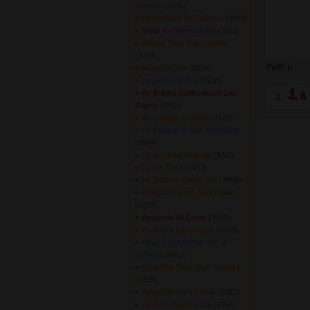
Kömürü
(3331) 
Aşam Anam Bu Dağların
(3548) 
Atçalı Kel Mehmet Efe
(3512) 
Atlarını Tepe Tepe Geldiler
(3254) 
Path:
p
Avşar Beyleri
(2974) 
Avşar Zeybeği 1
(3538) 
Ay Bulutta (Geleceksen Gel
Gayrı)
(3942) 
Ay Çiçeğim Çiçeğim
(3573) 
Ay Dolanaydı Gün Dolanaydı
(3554) 
Ay Gız Adın Amandır
(3453) 
Ay Ne Gece
(3433) 
Ay Sallanıp Geden Yar
(3958) 
Ayağına Giymiş Sedef Nalini
(3823) 
Ayağında İki Çorap
(3615) 
Ayakkabı Giyerim De
(3832) 
Ayva Çiçek Açmış Yaz Mı
Gelecek
(5612) 
Ayva Dibi Serin Olur Yatmaya
(3319) 
Ayvalı\'da Kuru Kavak
(3812) 
Az Kaldı Bayram Ola
(3764) 