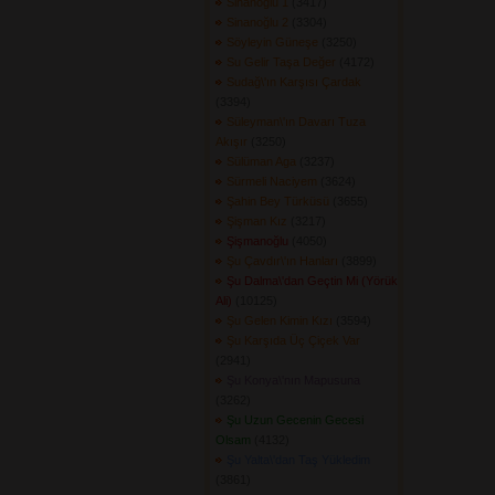
Sinanoğlu 1
(3417) 
Sinanoğlu 2
(3304) 
Söyleyin Güneşe
(3250) 
Su Gelir Taşa Değer
(4172) 
Sudağ\'ın Karşısı Çardak
(3394) 
Süleyman\'ın Davarı Tuza
Akışır
(3250) 
Sülüman Aga
(3237) 
Sürmeli Naciyem
(3624) 
Şahin Bey Türküsü
(3655) 
Şişman Kız
(3217) 
Şişmanoğlu
(4050) 
Şu Çavdır\'ın Hanları
(3899) 
Şu Dalma\'dan Geçtin Mi (Yörük
Ali)
(10125) 
Şu Gelen Kimin Kızı
(3594) 
Şu Karşıda Üç Çiçek Var
(2941) 
Şu Konya\'nın Mapusuna
(3262) 
Şu Uzun Gecenin Gecesi
Olsam
(4132) 
Şu Yalta\'dan Taş Yükledim
(3861) 