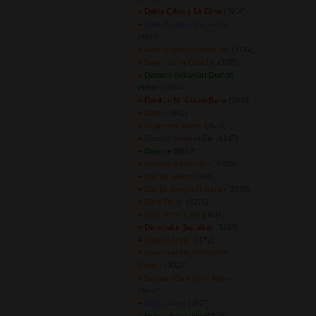
Dalda Çıkmış Bir Elma
(3930) 
Dam Başında Gezen Var
(4840) 
Dam Başında Hezen Var
(3732) 
Damı Dama Çatarlar
(3385) 
Daracık Sokakları Duman
Bürüdü
(3834) 
Darıldın Mı Gülüm Bana
(3939) 
Daye
(3801) 
Değirmen Tepesi
(3521) 
Demirci Mehmet Efe
(4147) 
Demme
(9682) 
Derelerde Kamışlar
(3080) 
Dile Mı Sewda
(3646) 
Dile Mı Sewda (Türkçe)
(3330) 
Dilek Pınarı
(3276) 
Dilin Dilime Uyar
(3614) 
Diyarbakır Şad Akar
(3403) 
Duman Almış
(3172) 
Duman Almış Mezarımın
Üstünü
(3024) 
Durnam Gelir Kona Kalka
(3667) 
Düğün Alayı
(4977) 