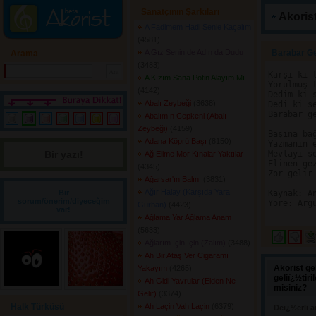
Sanatçının Şarkıları
Akorist
A Fadimem Hadi Senle Kaçalım
(4581) 
A Gız Senin de Adın da Dudu
Barabar Ge
Arama
(3483) 
Karşı ki t
A Kızım Sana Potin Alayım Mı
Yorulmuş t
(4142) 
Dedim ki s
Abalı Zeybeği
(3638) 
Dedi ki se
Barabar ge
Abalımın Cepkeni (Abalı
Zeybeği)
(4159) 
Başına bağ
Adana Köprü Başı
(8150) 
Yazmanın e
Bir yazı! 
Mevlayı se
Ağ Elime Mor Kınalar Yaktılar
Elinen gez
(4345) 
Zor gelir 
Ağarsar'ın Balını
(3831) 
Ağır Halay (Karşıda Yara
Bir
Kaynak: An
sorum/önerim/diyeceğim
Yöre: Argu
Gurban)
(4423) 
var!
Ağlama Yar Ağlama Anam
(5633) 
Ağlarım İçin İçin (Zalım)
(3488) 
Ah Bir Ataş Ver Cigaramı
Akorist ge
Yakayım
(4265) 
geliï¿½tir
Ah Gidi Yavrular (Elden Ne
misiniz?
Gelir)
(3374) 
Halk Türküsü
Ah Laçin Vah Laçin
(6379) 
Deï¿½erli a