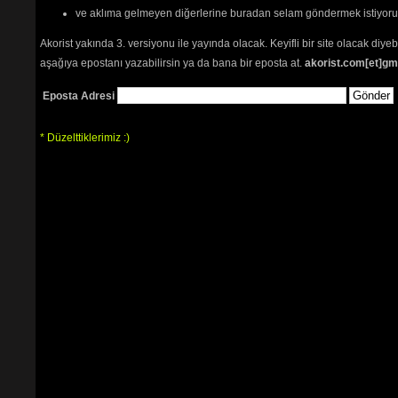
ve aklıma gelmeyen diğerlerine buradan selam göndermek istiyor
Akorist yakında 3. versiyonu ile yayında olacak. Keyifli bir site olacak diy
aşağıya epostanı yazabilirsin ya da bana bir eposta at.
akorist.com[et]gm
Eposta Adresi
* Düzelttiklerimiz :)