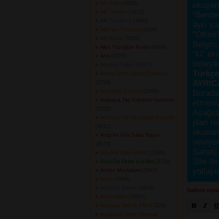
Allı Gelin
(3859) 
okuyanı
Allı Turnam
(3512) 
"Bende,
Allı Turnam 2
(3904) 
ayrı ya
Alo\'nun Türküsü
(3306) 
"OKmi?
Altı Kızlar
(3392) 
Belgin, 
Altın Yüzüğüm Kırıldı
(6664) 
"ki" ek
Ana
(4376) 
birleşi
Anamur Yolları
(4377) 
Türkçes
Antep Senin (Antep Övmesi)
AYRIC
(3754) 
Apardılar Gülümü
(3565) 
Burada
Arabaya Taş Koydum Hanımım
etmeniz
(7102) 
Aşağıda
Aramıza Girmiş Dağlar Denizler
plan re
(4512) 
okunama
Arap Atı Gibi Sallar Başını
seviyor
(4573) 
Sanatçı
Arıydım Bala Geldim
(3396) 
Site ile
Arpa Da Ektim Gül Bitti
(3724) 
yollayı
Arslan Mustafam
(3947) 
Asiye
(3654) 
Askaros Deresi
(4914) 
Sadece üyele
Asker Ağam
(3807) 
Asmada Salmış Filizi
(3323) 
Aşağıdan Gelen Mangal