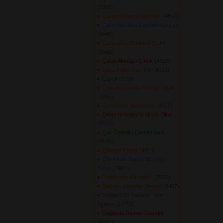
(5368) 
Çaktım Çaktım Yanmadı
(4457) 
Çalın Davulları Çaydan Aşağıya
(3446) 
Çarşamba Dedikleri (Eski)
(3548) 
Çatak Altından Çıktık
(4202) 
Çaya İndim Taşı Yok
(4075) 
Çayeli
(3758) 
Çelik Pazarında Ufacık Taşlar
(3285) 
Çemberimi Yudumudu
(3617) 
Çıkayım Gideyim Urum Eline
(6500) 
Çok Özledim Dersim Seni
(4195) 
Çöngün Fatma
(4414) 
Çürükkale Burnu Bir Uzun
Burun
(2981) 
Dabancam Karadağlı
(3056) 
Dağdan Keserler Meşeyi
(3407) 
Dağlar Gibi Dalgaları Ben
Aşarım
(10758) 
Dağlarda Duman Gözeldi
(4995) 