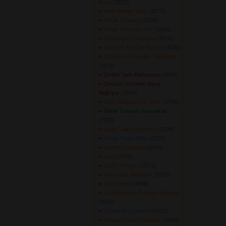
Arası
(3217) 
Getir Berber Getir
(3577) 
Geyik Türküsü
(3290) 
Geyik Türküsü -Orj-
(3435) 
Gidacağam Hamama
(3616) 
Giderem Ben De Ben De
(3246) 
Gideriken Çevirdiler Yolundan
(3378) 
Girdim Yarin Bahçesine
(4099) 
Giresun Üstünde Vapur
Bağrıyor
(3994) 
Git O Dağdan Kar Getir
(3756) 
Gitme Turnam Vuracaklar
(7228) 
Giyip Güllü Tumanımı
(3399) 
Gökte Yıldız Ellidir
(3703) 
Gökteki Yıldızları
(4456) 
Gudi
(3708) 
Gudi (Türkçe)
(3371) 
Gücenmiş Sevdiğim
(3710) 
Gül Ezerler
(3438) 
Gümbürdesin Evimizin Kuyusu
(3530) 
Güvercin Uçuverdi
(5021) 
Güveyi Dama Çıkamaz
(3463) 