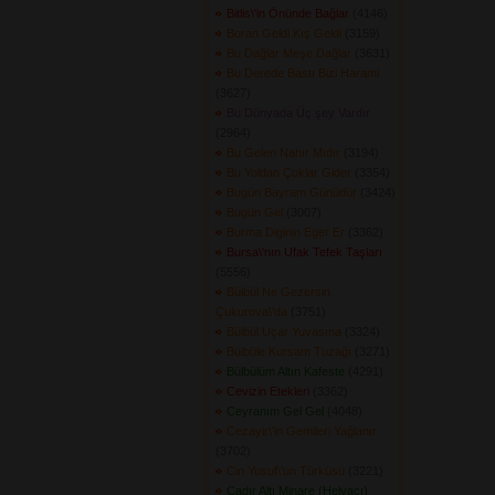
Bitlis\'in Önünde Bağlar
(4146) 
Boran Geldi Kış Geldi
(3159) 
Bu Dağlar Meşe Dağlar
(3631) 
Bu Derede Bastı Bizi Harami
(3627) 
Bu Dünyada Üç şey Vardır
(2964) 
Bu Gelen Nahır Mıdır
(3194) 
Bu Yoldan Çoklar Gider
(3354) 
Bugün Bayram Günüdür
(3424) 
Bugün Gel
(3007) 
Burma Diginin Eger Er
(3362) 
Bursa\'nın Ufak Tefek Taşları
(5556) 
Bülbül Ne Gezersin
Çukurova\'da
(3751) 
Bülbül Uçar Yuvasına
(3324) 
Bülbüle Kursam Tuzağı
(3271) 
Bülbülüm Altın Kafeste
(4291) 
Cevizin Etekleri
(3362) 
Ceyranım Gel Gel
(4048) 
Cezayir\'in Gemileri Yağlanır
(3702) 
Cin Yusuf\'un Türküsü
(3221) 
Çadır Altı Minare (Helvacı)