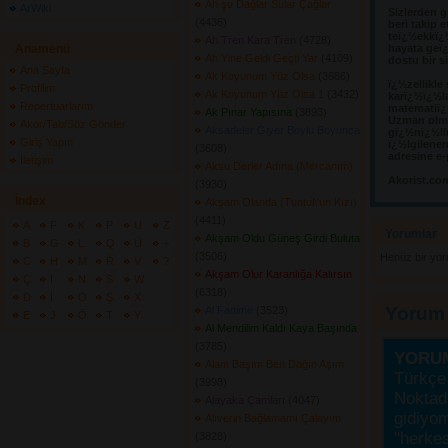
Ah şu Dağlar Sular Çağlar
ArWiki
Sizlerden g
(4436) 
beri takip e
teï¿½ekkï¿
Ah Tren Kara Tren
(4728) 
Anamenü
hayata geï¿
Ah Yine Geldi Geçti Yar
(4109) 
dostu bir s
Ana Sayfa
Ak Koyunum Yüz Olsa
(3686) 
ï¿½zellikle
Profilim
Ak Koyunum Yüz Olsa 1
(3432) 
karï¿½ï¿½l
Repertuarlarım
matematiï¿½
Ak Pınar Yapısına
(3893) 
Uzman olma
Akor/Tab/Söz Gönder
Aksadeler Giyer Boylu Boyunca
gï¿½nï¿½llï
Giriş Yapın
ï¿½lgilene
(3608) 
adresine e-
İletişim
Aksu Derler Adına (Mercanım)
Akorist.co
(3930) 
İndex
Akşam Olanda (Tuntul\'un Kızı)
(4411) 
A
F
K
P
U
Z
Yorumlar 
Akşam Oldu Güneş Girdi Buluta
B
G
L
Q
Ü
+
(3506) 
Henüz bir yo
C
H
M
R
V
?
Akşam Olur Karanlığa Kalırsın
Ç
I
N
S
W
(6318) 
D
İ
O
Ş
X
Yorum
Al Fadime
(3523) 
E
J
Ö
T
Y
Al Mendilim Kaldı Kaya Başında
(3785) 
YORU
Alam Başım Ben Dağın Aşım
Türkçe 
(3998) 
Noktada
Alayaka Çamları
(4047) 
gidiyo
Alıverin Bağlamamı Çalayım
"herke
(3828) 