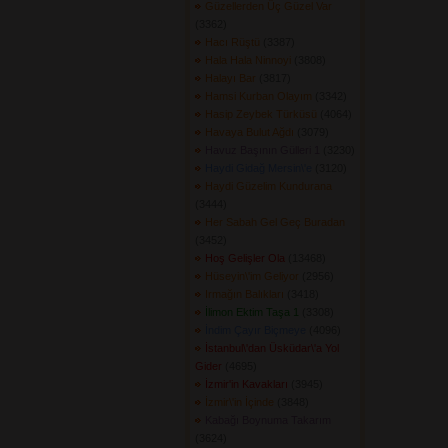
Güzellerden Üç Güzel Var
(3362) 
Hacı Rüştü
(3387) 
Hala Hala Ninnoyi
(3808) 
Halayı Bar
(3817) 
Hamsi Kurban Olayım
(3342) 
Hasip Zeybek Türküsü
(4064) 
Havaya Bulut Ağdı
(3079) 
Havuz Başının Gülleri 1
(3230) 
Haydi Gidağ Mersin\'e
(3120) 
Haydi Güzelim Kundurana
(3444) 
Her Sabah Gel Geç Buradan
(3452) 
Hoş Gelişler Ola
(13468) 
Hüseyin\'im Geliyor
(2956) 
Irmağın Balıkları
(3418) 
İlimon Ektim Taşa 1
(3308) 
İndim Çayır Biçmeye
(4096) 
İstanbul\'dan Üsküdar\'a Yol
Gider
(4695) 
İzmir'in Kavakları
(3945) 
İzmir\'in İçinde
(3848) 
Kabağı Boynuma Takarım
(3624) 