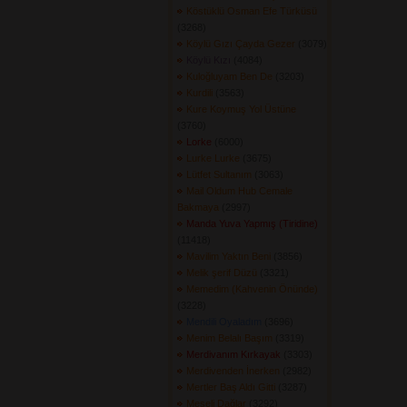
Köstüklü Osman Efe Türküsü
(3268) 
Köylü Gızı Çayda Gezer
(3079) 
Köylü Kızı
(4084) 
Kuloğluyam Ben De
(3203) 
Kurdili
(3563) 
Kure Koymuş Yol Üstüne
(3760) 
Lorke
(6000) 
Lurke Lurke
(3675) 
Lütfet Sultanım
(3063) 
Mail Oldum Hub Cemale
Bakmaya
(2997) 
Manda Yuva Yapmış (Tiridine)
(11418) 
Mavilim Yaktın Beni
(3856) 
Melik şerif Düzü
(3321) 
Memedim (Kahvenin Önünde)
(3228) 
Mendili Oyaladım
(3696) 
Menim Belalı Başım
(3319) 
Merdivanım Kırkayak
(3303) 
Merdivenden İnerken
(2982) 
Mertler Baş Aldı Gitti
(3287) 
Meşeli Dağlar
(3292) 