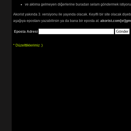
ve aklıma gelmeyen diğerlerine buradan selam göndermek istiyor
Akorist yakında 3. versiyonu ile yayında olacak. Keyifli bir site olacak diy
aşağıya epostanı yazabilirsin ya da bana bir eposta at.
akorist.com[et]gm
Eposta Adresi
* Düzelttiklerimiz :)