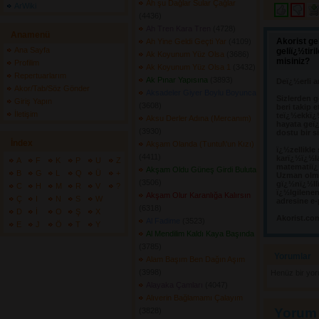
Ah şu Dağlar Sular Çağlar
ArWiki
(4436) 
Ah Tren Kara Tren
(4728) 
Anamenü
Akorist ge
Ah Yine Geldi Geçti Yar
(4109) 
Ana Sayfa
geliï¿½tir
Ak Koyunum Yüz Olsa
(3686) 
misiniz?
Profilim
Ak Koyunum Yüz Olsa 1
(3432) 
Repertuarlarım
Ak Pınar Yapısına
(3893) 
Deï¿½erli a
Akor/Tab/Söz Gönder
Aksadeler Giyer Boylu Boyunca
Sizlerden g
Giriş Yapın
(3608) 
beri takip e
İletişim
teï¿½ekkï¿
Aksu Derler Adına (Mercanım)
hayata geï¿
(3930) 
dostu bir s
İndex
Akşam Olanda (Tuntul\'un Kızı)
ï¿½zellikle
(4411) 
karï¿½ï¿½l
A
F
K
P
U
Z
matematiï¿½
Akşam Oldu Güneş Girdi Buluta
B
G
L
Q
Ü
+
Uzman olma
(3506) 
gï¿½nï¿½llï
C
H
M
R
V
?
ï¿½lgilene
Akşam Olur Karanlığa Kalırsın
Ç
I
N
S
W
adresine e-
(6318) 
D
İ
O
Ş
X
Akorist.co
Al Fadime
(3523) 
E
J
Ö
T
Y
Al Mendilim Kaldı Kaya Başında
(3785) 
Yorumlar 
Alam Başım Ben Dağın Aşım
(3998) 
Henüz bir yo
Alayaka Çamları
(4047) 
Alıverin Bağlamamı Çalayım
Yorum
(3828) 