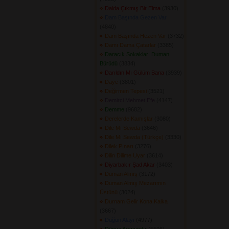
Dalda Çıkmış Bir Elma
(3930) 
Dam Başında Gezen Var
(4840) 
Dam Başında Hezen Var
(3732) 
Damı Dama Çatarlar
(3385) 
Daracık Sokakları Duman
Bürüdü
(3834) 
Darıldın Mı Gülüm Bana
(3939) 
Daye
(3801) 
Değirmen Tepesi
(3521) 
Demirci Mehmet Efe
(4147) 
Demme
(9682) 
Derelerde Kamışlar
(3080) 
Dile Mı Sewda
(3646) 
Dile Mı Sewda (Türkçe)
(3330) 
Dilek Pınarı
(3276) 
Dilin Dilime Uyar
(3614) 
Diyarbakır Şad Akar
(3403) 
Duman Almış
(3172) 
Duman Almış Mezarımın
Üstünü
(3024) 
Durnam Gelir Kona Kalka
(3667) 
Düğün Alayı
(4977) 