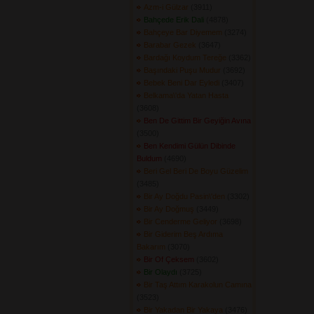
Azm-i Gülzar
(3911) 
Bahçede Erik Dali
(4878) 
Bahçeye Bar Diyemem
(3274) 
Barabar Gezek
(3647) 
Bardağı Koydum Tereğe
(3362) 
Başındaki Puşu Mudur
(3692) 
Bebek Beni Dar Eyledi
(3407) 
Belkama\'da Yatan Hasta
(3608) 
Ben De Gittim Bir Geyiğin Avına
(3500) 
Ben Kendimi Gülün Dibinde
Buldum
(4690) 
Beri Gel Beri De Boyu Güzelim
(3485) 
Bir Ay Doğdu Pasin\'den
(3302) 
Bir Ay Doğmuş
(3449) 
Bir Cenderme Geliyor
(3698) 
Bir Giderim Beş Ardıma
Bakarım
(3070) 
Bir Of Çeksem
(3602) 
Bir Olaydı
(3725) 
Bir Taş Attım Karakolun Camına
(3523) 
Bir Yakadan Bir Yakaya
(3476) 