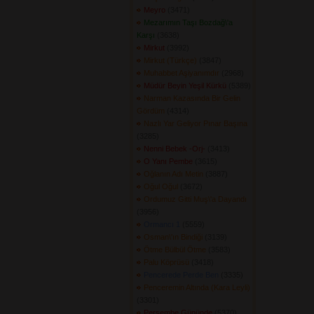
Meyro
(3471) 
Mezarımın Taşı Bozdağ\'a
Karşı
(3638) 
Mirkut
(3992) 
Mirkut (Türkçe)
(3847) 
Muhabbet Aşiyanımdır
(2968) 
Müdür Beyin Yeşil Kürkü
(5389) 
Narman Kazasında Bir Gelin
Gördüm
(4314) 
Nazlı Yar Geliyor Pınar Başına
(3285) 
Nenni Bebek -Orj-
(3413) 
O Yanı Pembe
(3615) 
Oğlanın Adı Metin
(3887) 
Oğul Oğul
(3672) 
Ordumuz Gitti Muş\'a Dayandı
(3956) 
Ormancı 1
(5559) 
Osman\'ın Bindiği
(3139) 
Ötme Bülbül Ötme
(3583) 
Palu Köprüsü
(3418) 
Pencerede Perde Ben
(3335) 
Penceremin Altında (Kara Leyli)
(3301) 
Perşembe Gününde
(5370) 