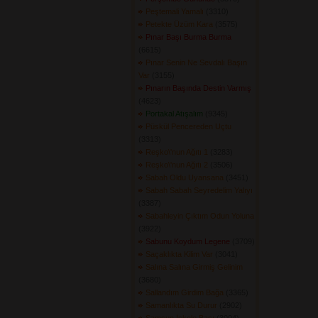
Peştemali Yamalı
(3310) 
Petekte Üzüm Kara
(3575) 
Pınar Başı Burma Burma
(6615) 
Pınar Senin Ne Sevdalı Başın
Var
(3155) 
Pınarın Başında Destin Varmış
(4623) 
Portakal Atışalım
(9345) 
Püskül Pencereden Uçtu
(3313) 
Reşko\'nun Ağıtı 1
(3283) 
Reşko\'nun Ağıtı 2
(3506) 
Sabah Oldu Uyansana
(3451) 
Sabah Sabah Seyredelim Yalıyı
(3387) 
Sabahleyin Çıktım Odun Yoluna
(3922) 
Sabunu Koydum Legene
(3709) 
Saçaklıkta Kilim Var
(3041) 
Salına Salına Girmiş Gelinim
(3680) 
Sallandım Girdim Bağa
(3365) 
Samanlıkta Su Durur
(2902) 