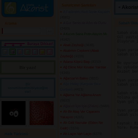
Sanatçının Şarkıları
Akorist
A Fadimem Hadi Senle Kaçalım
(4581) 
A Gız Senin de Adın da Dudu
Sabah Oldu
Arama
(3483) 
Sabah oldu
A Kızım Sana Potin Alayım Mı
Gül yastığ
(4142) 
Ölüyorum i
Abalı Zeybeği
(3638) 
Uyan yarim
Abalımın Cepkeni (Abalı
Sabah yıld
Zeybeği)
(4159) 
Adana Köprü Başı
(8150) 
Ne uyursun
Bir yazı! 
Bu uykudan
Ağ Elime Mor Kınalar Yaktılar
Akıbet ben
(4345) 
Ağarsar'ın Balını
(3831) 
Uyan yarim
Ağır Halay (Karşıda Yara
Bir
Sabah yıld
sorum/önerim/diyeceğim
Gurban)
(4423) 
var!
Sabah oldu
Ağlama Yar Ağlama Anam
Yoluna gül
(5633) 
Uyan gül y
Ağlarım İçin İçin (Zalım)
(3488) 
Uyan yarim
Ah Bir Ataş Ver Cigaramı
Sabah yıld
Yakayım
(4265) 
Ah Gidi Yavrular (Elden Ne
Kaynak: Bi
Yöre: Rume
Gelir)
(3374) 
Halk Türküsü
Ah Laçin Vah Laçin
(6379) 