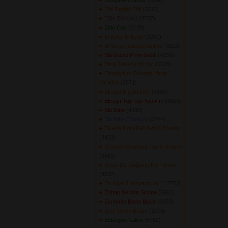
Dünya Arsızındır
(5596) 
Eğil Dağlar Eğil
(3313) 
Eğin Türküsü
(3787) 
Ehlo Can
(5139) 
El Eyliyi El Eyliyi
(3267) 
El Vurup Yaremi İncitme
(3520) 
Elâ Gözlü Pirim Geldi
(4150) 
Elma Tekerlendi Yar
(3318) 
Elmalıydım Günden Yana
Yarıldım
(2871) 
Elmayı Bıçakladım
(4300) 
Elmayı Top Top Yapalım
(4008) 
Elo Dino
(4380) 
Elo Dino (Türkçe)
(3744) 
Elveda Dost Deli Gönül Elveda
(3453) 
Eminem Oturmuş Taşın Üstüne
(3661) 
Erisin De Dağların Karı Erisin
(3637) 
Es Kişer Hampartsum E
(2752) 
Esbap Serdim Sicime
(5961) 
Esmerim Biçim Biçim
(6375) 
Esor Ovan Ertam
(3076) 
Estergon Kalesi
(5762) 