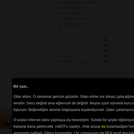
Yüz Bin Mihnet İle Bir Bağ
Yetirdim
(3186) 
Yüz Dirhemdir
(3515) 
Zeybek Derler Adına
(3079) 
Züleyha
(6940) 
2278
ay doğar çini çini
cilv loy nanayda
Mademki
tello gider yangider tello
Tehlikenin Farkında mısın? 
İçerik
akorların
,
tabların
,
bas
Bir yazı..
tablarının
ve 
sözlerin
ayırt 
edilebilmesi için
seçimlerinize
Gitar aldım. O zamanlar gencim güzelim. Gitarı elime alır almaz çalacağım
göre
renkli listelenmektedir.
verdim. Sıkıcı değildi ama eğlenceli de değildi. Neyse uzun sürmedi kurs m
fışkırıyor. Beğendiğim akorları bilgisayara kaydediyorum. Zaten çalamıyorum
O sıralar internet sitesi yapmaya da hevesliyim. Sürekli bir şeyler öğren
toplayıp bana getirecekti. roBOT'u yaptım.. Artık arayıp
da
bulamadığım her 
anlamamı sağladı. Gitara küsmedim :) İyi çalamasam
da
BEN keyif alıyord