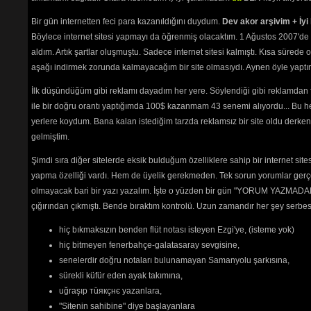
Bir gün internetten feci para kazanıldığını duydum.
Dev akor arşivim + İyi 
Böylece internet sitesi yapmayı da öğrenmiş olacaktım. 1 Ağustos 2007'de 
aldım. Artık şartlar oluşmuştu. Sadece internet sitesi kalmıştı. Kısa sürede
aşağı indirmek zorunda kalmayacağım bir site olmasıydı. Aynen öyle yaptım.
İlk düşündüğüm gibi reklamı dayadım her yere. Söylendiği gibi reklamdan
ile bir doğru orantı yaptığımda 100$ kazanmam 43 senemi alıyordu... Bu he
yerlere koydum. Bana kalan istediğim tarzda reklamsız bir site oldu derken
gelmiştim.
Şimdi sıra diğer sitelerde eksik bulduğum özelliklere sahip bir internet sit
yapma özelliği vardı. Hem de üyelik gerekmeden. Tek sorun yorumlar gerçe
olmayacak bari bir yazı yazalım. İşte o yüzden bir gün "YORUM YAZMADAN
çığırından çıkmıştı. Bende bıraktım kontrolü. Uzun zamandır her şey serb
hiç bıkmaksızın benden flüt notası isteyen Ezgi'ye, (isteme yok)
hiç bitmeyen fenerbahçe-galatasaray sevgisine,
senelerdir doğru notaları bulunamayan Samanyolu şarkısına,
sürekli küfür eden ayak takımına,
uğraşıp тüякçнє yazanlara,
"Sitenin sahibine" diye başlayanlara