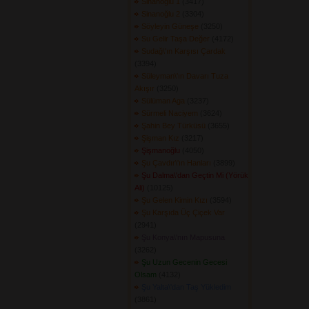
Sinanoğlu 1
(3417) 
Sinanoğlu 2
(3304) 
Söyleyin Güneşe
(3250) 
Su Gelir Taşa Değer
(4172) 
Sudağ\'ın Karşısı Çardak
(3394) 
Süleyman\'ın Davarı Tuza
Akışır
(3250) 
Sülüman Aga
(3237) 
Sürmeli Naciyem
(3624) 
Şahin Bey Türküsü
(3655) 
Şişman Kız
(3217) 
Şişmanoğlu
(4050) 
Şu Çavdır\'ın Hanları
(3899) 
Şu Dalma\'dan Geçtin Mi (Yörük
Ali)
(10125) 
Şu Gelen Kimin Kızı
(3594) 
Şu Karşıda Üç Çiçek Var
(2941) 
Şu Konya\'nın Mapusuna
(3262) 
Şu Uzun Gecenin Gecesi
Olsam
(4132) 
Şu Yalta\'dan Taş Yükledim
(3861) 