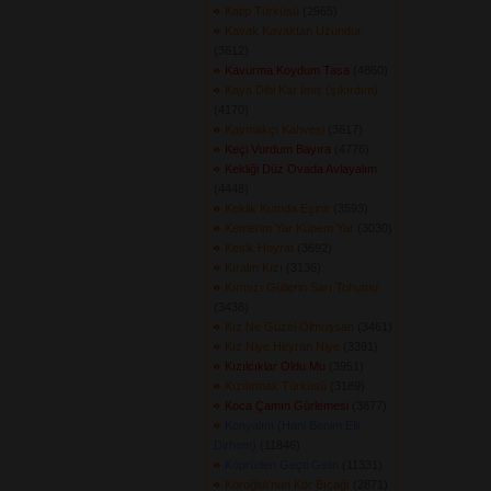
Katip Türküsü
(2965) 
Kavak Kavaktan Uzundur
(3612) 
Kavurma Koydum Tasa
(4860) 
Kaya Dibi Kar İmiş (şıkırdım)
(4170) 
Kaymakçı Kahvesi
(3617) 
Keçi Vurdum Bayıra
(4776) 
Kekliği Düz Ovada Avlayalım
(4448) 
Keklik Kumda Eşinir
(3593) 
Kemerim Yar Küpem Yar
(3030) 
Kesik Hoyrat
(3692) 
Kıralın Kızı
(3136) 
Kırmızı Güllerin Sarı Tohumu
(3438) 
Kız Ne Güzel Olmuşsan
(3461) 
Kız Niye Heyran Niye
(3391) 
Kızılcıklar Oldu Mu
(3951) 
Kızılırmak Türküsü
(3189) 
Koca Çamın Gürlemesi
(3877) 
Konyalım (Hani Benim Elli
Dirhem)
(11846) 
Köprüden Geçti Gelin
(11331) 
Köroğlu\'nun Kör Bıçağı
(2871) 