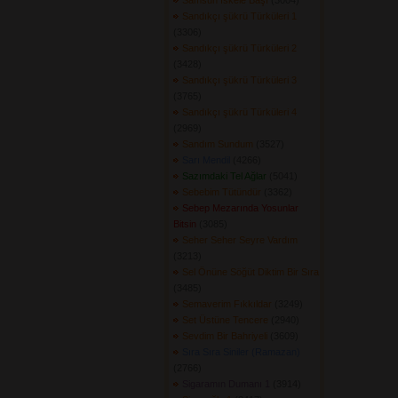
Samsun İskele Başı
(3004) 
Sandıkçı şükrü Türküleri 1
(3306) 
Sandıkçı şükrü Türküleri 2
(3428) 
Sandıkçı şükrü Türküleri 3
(3765) 
Sandıkçı şükrü Türküleri 4
(2969) 
Sandım Sundum
(3527) 
Sarı Mendil
(4266) 
Sazımdaki Tel Ağlar
(5041) 
Sebebim Tütündür
(3362) 
Sebep Mezarında Yosunlar
Bitsin
(3085) 
Seher Seher Seyre Vardım
(3213) 
Sel Önüne Söğüt Diktim Bir Sıra
(3485) 
Semaverim Fıkkıldar
(3249) 
Set Üstüne Tencere
(2940) 
Sevdim Bir Bahriyeli
(3609) 
Sıra Sıra Siniler (Ramazan)
(2766) 
Sigaramın Dumanı 1
(3914) 