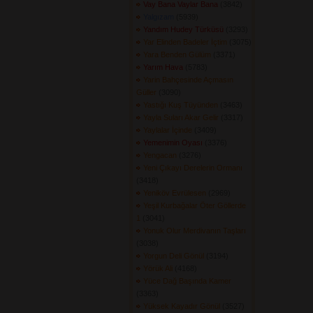
Vay Bana Vaylar Bana
(3842) 
Yalgızam
(5939) 
Yandım Hudey Türküsü
(3293) 
Yar Elinden Badeler İçtim
(3075) 
Yara Benden Gülüm
(3371) 
Yarım Hava
(5783) 
Yarin Bahçesinde Açmasın
Güller
(3090) 
Yastığı Kuş Tüyünden
(3463) 
Yayla Suları Akar Gelir
(3317) 
Yaylalar İçinde
(3409) 
Yemenimin Oyası
(3376) 
Yengacan
(3276) 
Yeni Çıkayı Derelerin Ormanı
(3418) 
Yeniköv Evrülesen
(2969) 
Yeşil Kurbağalar Öter Göllerde
1
(3041) 
Yonuk Olur Merdivanın Taşları
(3038) 
Yorgun Deli Gönül
(3194) 
Yörük Ali
(4168) 
Yüce Dağ Başında Kamer
(3363) 
Yüksek Kayadır Gönül
(3527) 