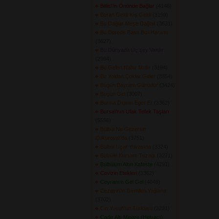
Bitlis\'in Önünde Bağlar
(4146) 
Boran Geldi Kış Geldi
(3159) 
Bu Dağlar Meşe Dağlar
(3631) 
Bu Derede Bastı Bizi Harami
(3627) 
Bu Dünyada Üç şey Vardır
(2964) 
Bu Gelen Nahır Mıdır
(3194) 
Bu Yoldan Çoklar Gider
(3354) 
Bugün Bayram Günüdür
(3424) 
Bugün Gel
(3007) 
Burma Diginin Eger Er
(3362) 
Bursa\'nın Ufak Tefek Taşları
(5556) 
Bülbül Ne Gezersin
Çukurova\'da
(3751) 
Bülbül Uçar Yuvasına
(3324) 
Bülbüle Kursam Tuzağı
(3271) 
Bülbülüm Altın Kafeste
(4291) 
Cevizin Etekleri
(3362) 
Ceyranım Gel Gel
(4048) 
Cezayir\'in Gemileri Yağlanır
(3702) 
Cin Yusuf\'un Türküsü
(3221) 
Çadır Altı Minare (Helvacı)