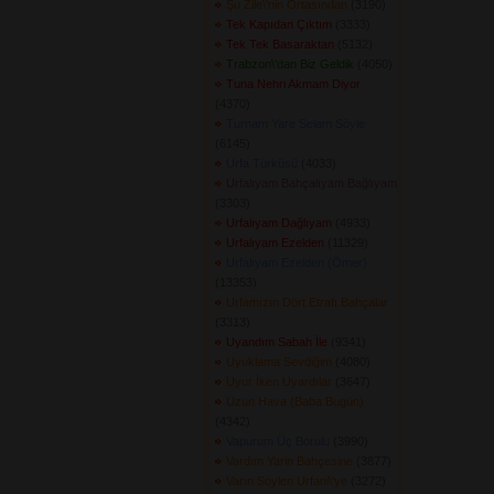
Şu Zile\'nin Ortasından
(3190) 
Tek Kapıdan Çıktım
(3333) 
Tek Tek Basaraktan
(5132) 
Trabzon\'dan Biz Geldik
(4050) 
Tuna Nehri Akmam Diyor
(4370) 
Turnam Yare Selam Söyle
(6145) 
Urfa Türküsü
(4033) 
Urfalıyam Bahçalıyam Bağlıyam
(3303) 
Urfalıyam Dağlıyam
(4933) 
Urfalıyam Ezelden
(11329) 
Urfalıyam Ezelden (Ömer)
(13353) 
Urfamızın Dört Etrafı Bahçalar
(3313) 
Uyandım Sabah İle
(9341) 
Uyuklama Sevdiğim
(4080) 
Uyur İken Uyardılar
(3647) 
Uzun Hava (Baba Bugün)
(4342) 
Vapurum Üç Borulu
(3990) 
Vardım Yarin Bahçesine
(3877) 
Varın Söylen Urfani\'ye
(3272) 