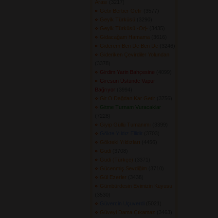
Arası
(3217) 
Getir Berber Getir
(3577) 
Geyik Türküsü
(3290) 
Geyik Türküsü -Orj-
(3435) 
Gidacağam Hamama
(3616) 
Giderem Ben De Ben De
(3246) 
Gideriken Çevirdiler Yolundan
(3378) 
Girdim Yarin Bahçesine
(4099) 
Giresun Üstünde Vapur
Bağrıyor
(3994) 
Git O Dağdan Kar Getir
(3756) 
Gitme Turnam Vuracaklar
(7228) 
Giyip Güllü Tumanımı
(3399) 
Gökte Yıldız Ellidir
(3703) 
Gökteki Yıldızları
(4456) 
Gudi
(3708) 
Gudi (Türkçe)
(3371) 
Gücenmiş Sevdiğim
(3710) 
Gül Ezerler
(3438) 
Gümbürdesin Evimizin Kuyusu
(3530) 
Güvercin Uçuverdi
(5021) 
Güveyi Dama Çıkamaz
(3463) 