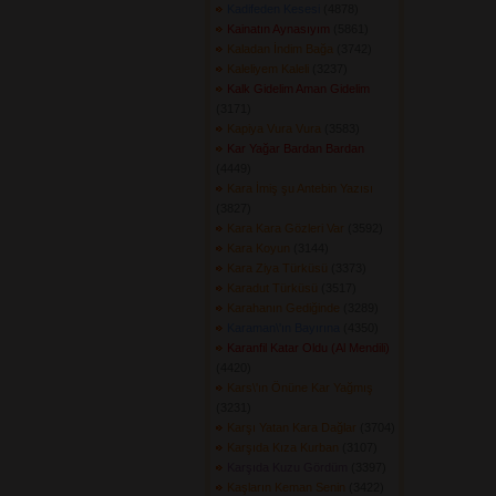
Kadifeden Kesesi
(4878) 
Kainatın Aynasıyım
(5861) 
Kaladan İndim Bağa
(3742) 
Kaleliyem Kaleli
(3237) 
Kalk Gidelim Aman Gidelim
(3171) 
Kapiya Vura Vura
(3583) 
Kar Yağar Bardan Bardan
(4449) 
Kara İmiş şu Antebin Yazısı
(3827) 
Kara Kara Gözleri Var
(3592) 
Kara Koyun
(3144) 
Kara Ziya Türküsü
(3373) 
Karadut Türküsü
(3517) 
Karahanın Gediğinde
(3289) 
Karaman\'ın Bayırına
(4350) 
Karanfil Katar Oldu (Al Mendili)
(4420) 
Kars\'ın Önüne Kar Yağmış
(3231) 
Karşı Yatan Kara Dağlar
(3704) 
Karşıda Kıza Kurban
(3107) 
Karşıda Kuzu Gördüm
(3397) 
Kaşların Keman Senin
(3422) 