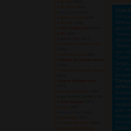
Allı Gelin
(3859) 
Allı Turnam
(3512) 
YORU
Allı Turnam 2
(3904) 
Türkçe 
Alo\'nun Türküsü
(3306) 
Noktada
Altı Kızlar
(3392) 
gidiyo
Altın Yüzüğüm Kırıldı
(6664) 
"herke
Ana
(4376) 
Anamur Yolları
(4377) 
okuyanı
Antep Senin (Antep Övmesi)
"Bende,
(3754) 
ayrı ya
Apardılar Gülümü
(3565) 
"OKmi?
Arabaya Taş Koydum Hanımım
Belgin, 
(7102) 
"ki" ek
Aramıza Girmiş Dağlar Denizler
birleşi
(4512) 
Türkçes
Arap Atı Gibi Sallar Başını
AYRIC
(4573) 
Arıydım Bala Geldim
(3396) 
Burada
Arpa Da Ektim Gül Bitti
(3724) 
etmeniz
Arslan Mustafam
(3947) 
Aşağıda
Asiye
(3654) 
plan re
Askaros Deresi
(4914) 
okunama
Asker Ağam
(3807) 
seviyor
Asmada Salmış Filizi
(3323) 
Sanatçı
Aşağıdan Gelen Mangal