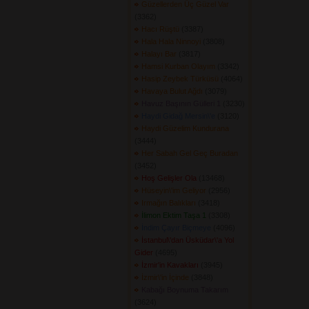
Güzellerden Üç Güzel Var
(3362) 
Hacı Rüştü
(3387) 
Hala Hala Ninnoyi
(3808) 
Halayı Bar
(3817) 
Hamsi Kurban Olayım
(3342) 
Hasip Zeybek Türküsü
(4064) 
Havaya Bulut Ağdı
(3079) 
Havuz Başının Gülleri 1
(3230) 
Haydi Gidağ Mersin\'e
(3120) 
Haydi Güzelim Kundurana
(3444) 
Her Sabah Gel Geç Buradan
(3452) 
Hoş Gelişler Ola
(13468) 
Hüseyin\'im Geliyor
(2956) 
Irmağın Balıkları
(3418) 
İlimon Ektim Taşa 1
(3308) 
İndim Çayır Biçmeye
(4096) 
İstanbul\'dan Üsküdar\'a Yol
Gider
(4695) 
İzmir'in Kavakları
(3945) 
İzmir\'in İçinde
(3848) 
Kabağı Boynuma Takarım
(3624) 