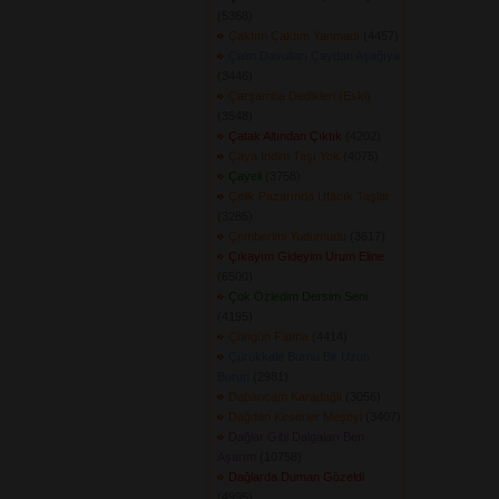
(5368) 
Çaktım Çaktım Yanmadı
(4457) 
Çalın Davulları Çaydan Aşağıya
(3446) 
Çarşamba Dedikleri (Eski)
(3548) 
Çatak Altından Çıktık
(4202) 
Çaya İndim Taşı Yok
(4075) 
Çayeli
(3758) 
Çelik Pazarında Ufacık Taşlar
(3285) 
Çemberimi Yudumudu
(3617) 
Çıkayım Gideyim Urum Eline
(6500) 
Çok Özledim Dersim Seni
(4195) 
Çöngün Fatma
(4414) 
Çürükkale Burnu Bir Uzun
Burun
(2981) 
Dabancam Karadağlı
(3056) 
Dağdan Keserler Meşeyi
(3407) 
Dağlar Gibi Dalgaları Ben
Aşarım
(10758) 
Dağlarda Duman Gözeldi
(4995) 