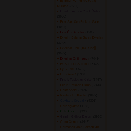
Eşimden Ayrıldım Gözyaşım
Durmaz
(3641) 
Eşinden Ayrılan Yaralı Ördek
(3950) 
Etek Sarı Sen Etekten Sarısın
(4084) 
Evin Önü Arpaluk
(4585) 
Evlerim Evlerim Saray Evlerim
(3243) 
Evlerinin Önü Çıra Budağı
(3529) 
Evlerinin Önü Handır
(7049) 
Ey Serenler Serenler
(3433) 
Ey Su Yolu
(3492) 
Ezo Gelin 4
(3361) 
Fındık Toplayan Kızlar
(3457) 
Furun Üstünde Furun
(3368) 
Gamzedeler
(3924) 
Garibim Attı İlimden
(3872) 
Gaybana Sevdalık
(5301) 
Gelin Ağlatma
(4188) 
Gelin Gidirem
(3366) 
Gemim Gidiyor Baştan
(3928) 
Genç Osman
(3446) 
Germencik\'nen Baltacık\'ın