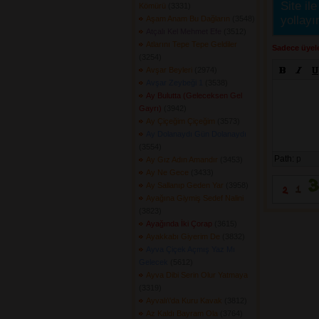
Site ile
Kömürü
(3331) 
yollayı
Aşam Anam Bu Dağların
(3548) 
Atçalı Kel Mehmet Efe
(3512) 
Atlarını Tepe Tepe Geldiler
Sadece üyele
(3254) 
Avşar Beyleri
(2974) 
Avşar Zeybeği 1
(3538) 
Ay Bulutta (Geleceksen Gel
Gayrı)
(3942) 
Ay Çiçeğim Çiçeğim
(3573) 
Ay Dolanaydı Gün Dolanaydı
(3554) 
Path:
p
Ay Gız Adın Amandır
(3453) 
Ay Ne Gece
(3433) 
Ay Sallanıp Geden Yar
(3958) 
Ayağına Giymiş Sedef Nalini
(3823) 
Ayağında İki Çorap
(3615) 
Ayakkabı Giyerim De
(3832) 
Ayva Çiçek Açmış Yaz Mı
Gelecek
(5612) 
Ayva Dibi Serin Olur Yatmaya
(3319) 
Ayvalı\'da Kuru Kavak
(3812) 
Az Kaldı Bayram Ola
(3764) 