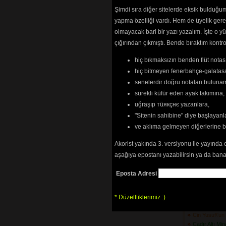
Bitlis\'in Önü
Şimdi sıra diğer sitelerde eksik bulduğum 
Boran Geldi K
yapma özelliği vardı. Hem de üyelik ger
Bu Dağlar Me
olmayacak bari bir yazı yazalım. İşte 
Bu Derede Ba
çığırından çıkmıştı. Bende bıraktım kon
(3627) 
Bu Dünyada Ü
hiç bıkmaksızın benden flüt notası
(2964) 
Bu Gelen Nah
hiç bitmeyen fenerbahçe-galatasa
Bu Yoldan Ço
senelerdir doğru notaları bulun
Bugün Bayra
sürekli küfür eden ayak takımına,
Bugün Gel
(30
uğraşıp тüякçнє yazanlara,
Burma Digini
"Sitenin sahibine" diye başlayanl
Bursa\'nın Uf
(5556) 
ve aklıma gelmeyen diğerlerine 
Bülbül Ne Ge
Çukurova\'da
(3
Akorist yakında 3. versiyonu ile yayında 
Bülbül Uçar 
aşağıya epostanı yazabilirsin ya da bana
Bülbüle Kurs
Bülbülüm Altı
Eposta Adresi
Cevizin Etekle
Ceyranım Gel
* Düzelttiklerimiz :)
Cezayir\'in Ge
(3702) 
Cin Yusuf\'u
Çadır Altı Mi