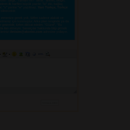
"OKmi?" değil, "Tamam mı?" denir. "ahmet, belgin,
erin ilk harfleri büyük yazılır. "ki" eki, bağlaç
lır. "v" yerine "w" yazılmaz.
Yani Türkçe, Türkçe
linecektir. 
tmenize gerek yok, lütfen sadece alakalı ve 
e etmeniz için konmuştur. Arka plan renginde ya da
tirebilir, lütfen dikkat edelim. "Güzel", "Bu
a ilan etmeyin. Sanatçılar hakkında bilgi girmek
lerinizi 
iletisim@akorist.com
adresine yollayın. 