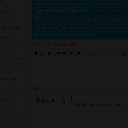
"Geldimi?" yazılmaz "Geldi mi?" yazılır. Soru takıları ayrı yazılır. 
9) 
duru" denmez. "Ahmet, Belgin, Duru" denir. Özel isimlerin, illerin, ülkel
512) 
olarak kullanılıyorsa ayrı, iyelik eki olarak kullanıyorsa birleşik yazı
yazılır. MSN Türkçesi'yle değil.
MSN türkçesi ile yazılan yorumlar si
(3904) 
AYRICA:
küsü
(3306) 
Burada küfür etmek kimseye bir şey katmaz. Burada bize teşekkür e
seviyeli yorum yapın. Aşağıdaki editör kendinizi en iyi biçimde ifad
2) 
yazı renginde yapacağınız değişiklikler yorumunuzu okunamaz hale ge
 Kırıldı
(6664) 
şarkıyı seviyorum" tarzı yorumlar lütfen yapmayalım. Aşkınızı burad
için sitemizin
ArWiki
özelliğini kullanın. Site ile ilgili görüşlerinizi, istek
Burada konuşulan müzik olsun. Bol Keyifler..
ı
(4377) 
(Antep Övmesi)
Sadece üyeler yorum yapabilir.
lümü
(3565) 
 Koydum Hanımım
iş Dağlar Denizler
Sallar Başını
Path:
p
 Geldim
(3396) 
 Gül Bitti
(3724) 
fam
(3947) 
Güvenlik kodunu okuyamıyorum
si
(4914) 
3807) 
 Filizi
(3323) 
len Mangal