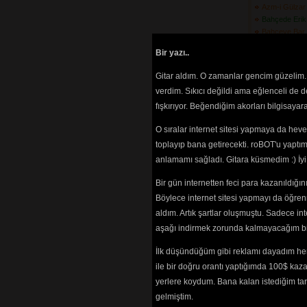
Azm-i Gülzar
Bahçede Erik 
Bahçeye Bar
Barabar Gez
Bir yazı..
Bardağı Koy
Başındaki Pu
Gitar aldım. O zamanlar gencim güzelim. 
Bebek Beni D
verdim. Sıkıcı değildi ama eğlenceli de 
Belkama\'da 
fışkırıyor. Beğendiğim akorları bilgisaya
(3608) 
Ben De Gittim
O sıralar internet sitesi yapmaya da hev
(3500) 
Ben Kendimi 
toplayıp bana getirecekti. roBOT'u yaptım.
Buldum
(4690) 
anlamamı sağladı. Gitara küsmedim :) İ
Beri Gel Ber
(3485) 
Bir gün internetten feci para kazanıldığ
Bir Ay Doğdu 
Böylece internet sitesi yapmayı da öğren
Bir Ay Doğm
aldım. Artık şartlar oluşmuştu. Sadece in
Bir Cenderme
aşağı indirmek zorunda kalmayacağım bir 
Bir Giderim 
Bakarım
(3070) 
İlk düşündüğüm gibi reklamı dayadım her
Bir Of Çeks
ile bir doğru orantı yaptığımda 100$ kaz
Bir Olaydı
(37
Bir Taş Attı
yerlere koydum. Bana kalan istediğim tarz
(3523) 
gelmiştim.
Bir Yakadan 