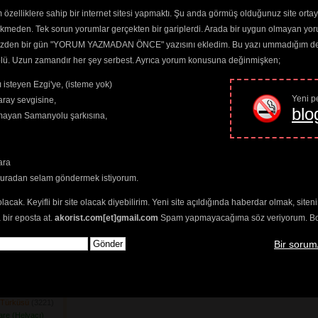
nde Bağlar
(4146) 
özelliklere sahip bir internet sitesi yapmaktı. Şu anda görmüş olduğunuz site ortaya 
ış Geldi
(3159) 
ekmeden. Tek sorun yorumlar gerçekten bir gariplerdi. Arada bir uygun olmayan yor
şe Dağlar
(3631) 
o yüzden bir gün "YORUM YAZMADAN ÖNCE" yazısını ekledim. Bu yazı ummadığım dere
stı Bizi Harami
trolü. Uzun zamandır her şey serbest. Ayrıca yorum konusuna değinmişken;
ç şey Vardır
 isteyen Ezgi'ye, (isteme yok)
ır Mıdır
(3194) 
Yeni pe
ray sevgisine,
blo
klar Gider
(3354) 
amayan Samanyolu şarkısına,
m Günüdür
(3424) 
07) 
n Eger Er
(3362) 
ara
ak Tefek Taşları
buradan selam göndermek istiyorum.
zersin
751) 
olacak. Keyifli bir site olacak diyebilirim. Yeni site açıldığında haberdar olmak, sit
Yuvasına
(3324) 
 bir eposta at.
akorist.com[et]gmail.com
Spam yapmayacağıma söz veriyorum. Bol 
am Tuzağı
(3271) 
n Kafeste
(4291) 
Bir sorum
ri
(3362) 
 Gel
(4048) 
mileri Yağlanır
n Türküsü
(3221) 
nare (Helvacı)