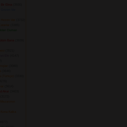
 Bir Elma
(3930) 
 Gezen Var
 Hezen Var
(3732) 
atarlar
(3385) 
kları Duman
Gülüm Bana
(3939) 
esi
(3521) 
et Efe
(4147) 
) 
mışlar
(3080) 
a
(3646) 
a (Türkçe)
(3330) 
276) 
yar
(3614) 
ad Akar
(3403) 
(3172) 
 Mezarımın
 Kona Kalka
4977) 