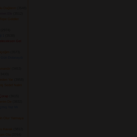
u Dağların
(3548) 
hmet Efe
(3512) 
 Tepe Geldiler
(2974) 
i 1
(3538) 
Geleceksen Gel
içeğim
(3573) 
 Gün Dolanaydı
Amandır
(3453) 
3433) 
Geden Yar
(3958) 
ş Sedef Nalini
 Çorap
(3615) 
erim De
(3832) 
çmış Yaz Mı
rin Olur Yatmaya
uru Kavak
(3812) 
ram Ola
(3764) 