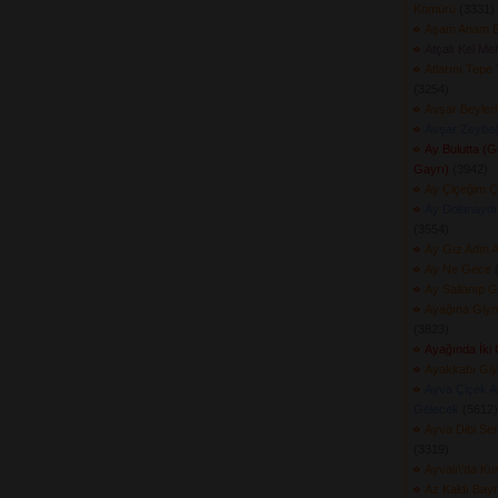
Kömürü
(3331) 
Aşam Anam B
Atçalı Kel Me
Atlarını Tepe
(3254) 
Avşar Beyleri
Avşar Zeybeğ
Ay Bulutta (
Gayrı)
(3942) 
Ay Çiçeğim Ç
Ay Dolanaydı
(3554) 
Ay Gız Adın 
Ay Ne Gece
(
Ay Sallanıp 
Ayağına Giymi
(3823) 
Ayağında İki
Ayakkabı Giy
Ayva Çiçek A
Gelecek
(5612) 
Ayva Dibi Se
(3319) 
Ayvalı\'da K
Az Kaldı Bay