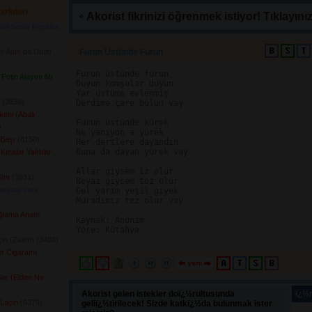
arkıları
Akorist fikrinizi öğrenmek istiyor! Tıklayınız
di Senle Kaçalım
de Adın da Dudu
Furun Üstünde Furun 
Furun üstünde furun

Potin Alayım Mı
Duyun komşular duyun

Yar üstüme evlenmiş

(3638) 
Derdime çare bulun vay

eni (Abalı
Furun üstünde kürek

 
Ne yanıyon a yürek

Başı
(8150) 
Her dertlere dayandın

Buna da dayan yürek vay

Kınalar Yaktılar
Allar giysem iz olur

ını
(3831) 
Beyaz giysem toz olur

arşıda Yara
Gel yarim yeşil giyek

Muradımız tez olur vay

Ağlama Anam
Kaynak: Anonim

Yöre: Kütahya

çin (Zalım)
(3488) 
er Cigaramı
 
lar (Elden Ne
Akorist gelen istekler doï¿½rultusunda
ï¿½n
 Laçin
(6379) 
geliï¿½tirilecek! Sizde katkï¿½da bulunmak ister