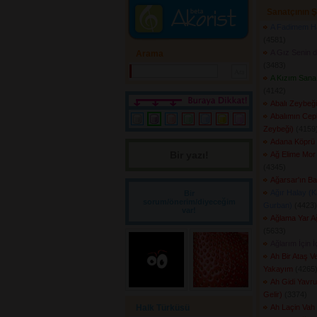
Sanatçının Ş
A Fadimem Ha
(4581) 
A Gız Senin 
Arama
(3483) 
A Kızım Sana 
(4142) 
Abalı Zeybeği
Abalımın Cepk
Zeybeği)
(4159)
Adana Köprü 
Bir yazı! 
Ağ Elime Mor 
(4345) 
Ağarsar'ın Bal
Ağır Halay (K
Bir
sorum/önerim/diyeceğim
Gurban)
(4423) 
var!
Ağlama Yar 
(5633) 
Ağlarım İçin İ
Ah Bir Ataş V
Yakayım
(4265)
Ah Gidi Yavru
Gelir)
(3374) 
Halk Türküsü
Ah Laçin Vah