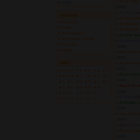
Ah şu Dağlar 
ArWiki
(4436) 
Ah Tren Kara
Anamenü
Ah Yine Geldi
Ana Sayfa
Ak Koyunum 
Profilim
Ak Koyunum 
Repertuarlarım
Ak Pınar Yap
Akor/Tab/Söz Gönder
Aksadeler Gi
Giriş Yapın
(3608) 
İletişim
Aksu Derler 
(3930) 
İndex
Akşam Olanda 
(4411) 
A
F
K
P
U
Z
Akşam Oldu G
B
G
L
Q
Ü
+
(3506) 
C
H
M
R
V
?
Akşam Olur Ka
Ç
I
N
S
W
(6318) 
D
İ
O
Ş
X
Al Fadime
(35
E
J
Ö
T
Y
Al Mendilim K
(3785) 
Alam Başım 
(3998) 
Alayaka Çaml
Alıverin Bağ
(3828) 