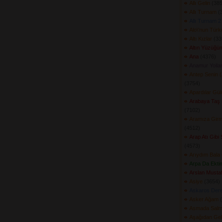
Allı Gelin
(385
Allı Turnam
(3
Allı Turnam 2
Alo\'nun Tür
Altı Kızlar
(339
Altın Yüzüğüm
Ana
(4376) 
Anamur Yollar
Antep Senin 
(3754) 
Apardılar Gü
Arabaya Taş
(7102) 
Aramıza Girm
(4512) 
Arap Atı Gibi 
(4573) 
Arıydım Bala
Arpa Da Ektim
Arslan Musta
Asiye
(3654) 
Askaros Dere
Asker Ağam
(
Asmada Salmış
Aşağıdan Ge