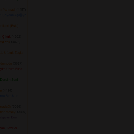
ım Yanmadı
(4457) 
arı Çaydan Aşağıya
ikleri (Eski)
n Çıktık
(4202) 
aşı Yok
(4075) 
da Ufacık Taşlar
udumudu
(3617) 
yim Urum Eline
Dersim Seni
a
(4414) 
rnu Bir Uzun
radağlı
(3056) 
ler Meşeyi
(3407) 
algaları Ben
man Gözeldi