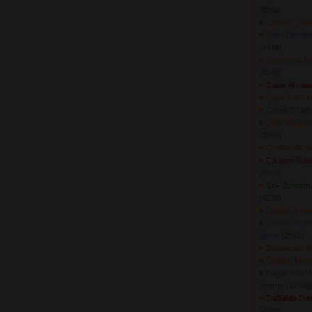
(5368) 
Çaktım Çakt
Çalın Davull
(3446) 
Çarşamba Ded
(3548) 
Çatak Altında
Çaya İndim T
Çayeli
(3758) 
Çelik Pazarın
(3285) 
Çemberimi Y
Çıkayım Gide
(6500) 
Çok Özledim 
(4195) 
Çöngün Fatm
Çürükkale Bu
Burun
(2981) 
Dabancam Ka
Dağdan Keser
Dağlar Gibi D
Aşarım
(10758) 
Dağlarda Du
(4995) 