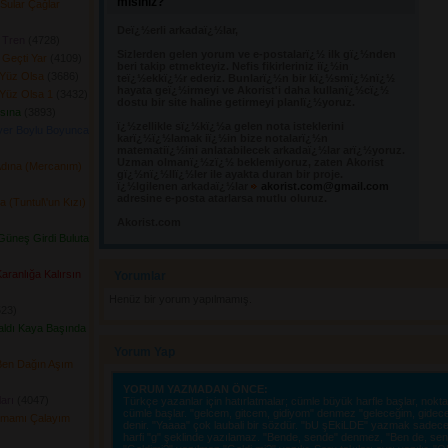
misiniz?
Sular Çağlar
Deï¿½erli arkadaï¿½lar,
 Tren
(4728) 
Sizlerden gelen yorum ve e-postalarï¿½ ilk gï¿½nden 
 Geçti Yar
(4109) 
beri takip etmekteyiz. Nefis fikirleriniz iï¿½in
Yüz Olsa
(3686) 
teï¿½ekkï¿½r ederiz. Bunlarï¿½n bir kï¿½smï¿½nï¿½
hayata geï¿½irmeyi ve Akorist'i daha kullanï¿½cï¿½
Yüz Olsa 1
(3432) 
dostu bir site haline getirmeyi planlï¿½yoruz.
ısına
(3893) 
ï¿½zellikle sï¿½kï¿½a gelen nota isteklerini 
yer Boylu Boyunca
karï¿½ï¿½lamak iï¿½in bize notalarï¿½n
matematiï¿½ini anlatabilecek arkadaï¿½lar arï¿½yoruz.
Uzman olmanï¿½zï¿½ beklemiyoruz, zaten Akorist
Adına (Mercanım)
gï¿½nï¿½llï¿½ler ile ayakta duran bir proje.
ï¿½lgilenen arkadaï¿½lar
akorist.com@gmail.com
adresine e-posta atarlarsa mutlu oluruz.
(Tuntul\'un Kızı)
Akorist.com
üneş Girdi Buluta
ranlığa Kalırsın
Yorumlar 
Henüz bir yorum yapılmamış.
23) 
aldı Kaya Başında
Yorum Yap
Ben Dağın Aşım
YORUM YAZMADAN ÖNCE:
arı
(4047) 
Türkçe yazanlar için hatırlatmalar; cümle büyük harfle başlar, nokta i
cümle başlar. "gelcem, gitcem, gidiyom" denmez "geleceğim, gidec
lamamı Çalayım
denir. "Yaaaa" çok laubali bir sözdür. "bU şEkiLDE" yazmak sadece o
harfi "g" şeklinde yazılamaz. "Bende, sende" denmez, "Ben de, sen d