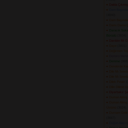
Dalda Çıkmış
Dam Başında
(4840) 
Dam Başında
Damı Dama Ç
Daracık Soka
Bürüdü
(3834) 
Darıldın Mı 
Daye
(3801) 
Değirmen Tep
Demirci Mehm
Demme
(9682
Derelerde Ka
Dile Mı Sewd
Dile Mı Sewd
Dilek Pınarı
(3
Dilin Dilime U
Diyarbakır Ş
Duman Almış
Duman Almış
Üstünü
(3024) 
Durnam Gelir
(3667) 
Düğün Alayı
(