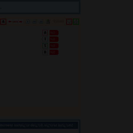
.
0 puan 
%0
%0
%0
%0
ternete sansï¿½r deï¿½il, sï¿½rat lazï¿½m!