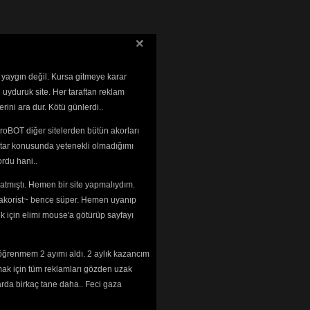
 yaygın değil. Kursa gitmeye karar
 uyduruk site. Her taraftan reklam
rini ara dur. Kötü günlerdi..
roBOT diğer sitelerden bütün akorları
tar konusunda yetenekli olmadığımı 
rdu hani..
tmıştı. Hemen bir site yapmalıydım. 
 ~akorist~ bence süper. Hemen uyanıp
ek için elimi mouse'a götürüp sayfayı
öğrenmem 2 ayımı aldı. 2 aylık kazancım
mak için tüm reklamları gözden uzak
arda birkaç tane daha.. Feci gaza