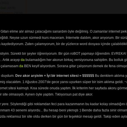
(3911) 
Dali
(4878) 
 Diyemem
(3274) 
ek
(3647) 
dum Tereğe
(3362) 
şu Mudur
(3692) 
Gitarı elime alır almaz çalacağımı sanardım öyle değilmiş. O zamanlar internet pek
ar Eyledi
(3407) 
değildi. Neyse uzun sürmedi kurs maceram. İnternete daldım, akor arıyorum. Bir sürü
Yatan Hasta
ra kaydediyorum. Zaten çalamıyorum, bir de yüzlerce word dosyası içinde çalabildikle
 Bir Geyiğin Avına
esliyim. Sürekli bir şeyler öğreniyorum. Bir gün roBOT yapmayı öğrendim. EVREKA! 
Gülün Dibinde
. Artık arayıp
da
bulamadığım her akorun birkaç versiyonuna sahiptim. Bu bolluk gi
yi çalamasam
da
BEN keyif alıyordum. Sorana gitar çalıyorum demek de fena olmuyo
i De Boyu Güzelim
ını duydum.
Dev akor arşivim + İyi bir internet sitesi = $$$$$$
Bu denklem aklıma ya
Pasin\'den
(3302) 
miş olacaktım. 1 Ağustos 2007'de gece yarısı uyurken süper bir isim aklıma geldi.
uş
(3449) 
ternet sitesi kalmıştı. Kısa sürede onuda yaptım. İlk kriterim her sayfada akoru görm
 Geliyor
(3698) 
site olmasıydı. Aynen öyle yaptım. Tıklıyorsun pat diye akor.
Beş Ardıma
 yere. Söylendiği gibi reklamdan feci para kazanmanın bu kadar kolay olmadığını 
em
(3602) 
anmam 43 senemi alıyordu... Bu hesap beni yıkmıştı :) Bende daha fazla sinir olma
25) 
m Karakolun Camına
da reklamsız bir site oldu derken bir gün bir teşekkür mesajı geldi. Takip eden ayl
Bir Yakaya
(3476) 