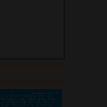
Kaynak:
www.zoque.net
le biter. Noktadan sonra boşluk bırakılır, yeni 
eğim, gidiyorum" denir. "Herkez" denmez "herkes"
kuyanı yorar. "Yanlız" değil "Yalnız" denir. "ğ"
e" denir. "Dahi" anlamındaki "de" ayrı yazılır.