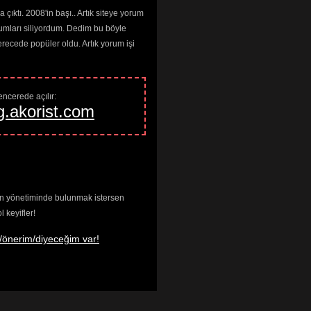
çıktı. 2008'in başı.. Artık siteye yorum
umları siliyordum. Dedim bu böyle
cede popüler oldu. Artık yorum işi
ncerede açılır: 
g.akorist.com
enin yönetiminde bulunmak istersen
keyifler!
/önerim/diyeceğim var!