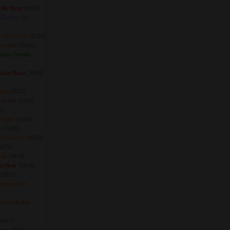
 Bir Elma
(3930) 
 Gezen Var
 Hezen Var
(3732) 
atarlar
(3385) 
kları Duman
Gülüm Bana
(3939) 
esi
(3521) 
et Efe
(4147) 
) 
mışlar
(3080) 
a
(3646) 
a (Türkçe)
(3330) 
276) 
yar
(3614) 
ad Akar
(3403) 
(3172) 
 Mezarımın
 Kona Kalka
4977) 