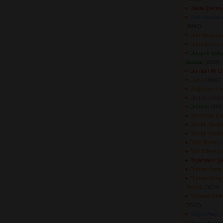
Dalda Çıkmış
Dam Başında
(4840) 
Dam Başında
Damı Dama Ç
Daracık Soka
Bürüdü
(3834) 
Darıldın Mı 
Daye
(3801) 
Değirmen Tep
Demirci Mehm
Demme
(9682
Derelerde Ka
Dile Mı Sewd
Dile Mı Sewd
Dilek Pınarı
(3
Dilin Dilime U
Diyarbakır Ş
Duman Almış
Duman Almış
Üstünü
(3024) 
Durnam Gelir
(3667) 
Düğün Alayı
(