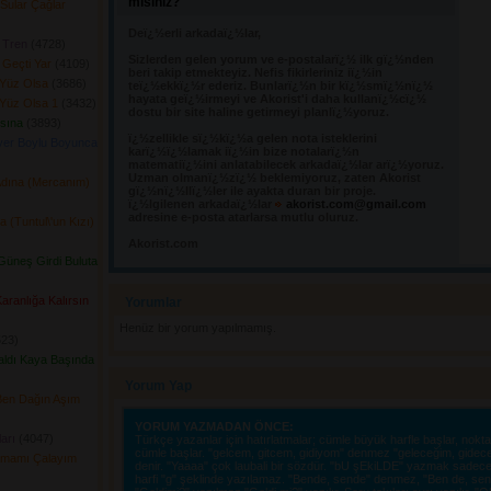
misiniz?
Sular Çağlar
Deï¿½erli arkadaï¿½lar,
 Tren
(4728) 
Sizlerden gelen yorum ve e-postalarï¿½ ilk gï¿½nden 
 Geçti Yar
(4109) 
beri takip etmekteyiz. Nefis fikirleriniz iï¿½in
Yüz Olsa
(3686) 
teï¿½ekkï¿½r ederiz. Bunlarï¿½n bir kï¿½smï¿½nï¿½
hayata geï¿½irmeyi ve Akorist'i daha kullanï¿½cï¿½
Yüz Olsa 1
(3432) 
dostu bir site haline getirmeyi planlï¿½yoruz.
ısına
(3893) 
ï¿½zellikle sï¿½kï¿½a gelen nota isteklerini 
yer Boylu Boyunca
karï¿½ï¿½lamak iï¿½in bize notalarï¿½n
matematiï¿½ini anlatabilecek arkadaï¿½lar arï¿½yoruz.
Uzman olmanï¿½zï¿½ beklemiyoruz, zaten Akorist
Adına (Mercanım)
gï¿½nï¿½llï¿½ler ile ayakta duran bir proje.
ï¿½lgilenen arkadaï¿½lar
akorist.com@gmail.com
adresine e-posta atarlarsa mutlu oluruz.
(Tuntul\'un Kızı)
Akorist.com
üneş Girdi Buluta
ranlığa Kalırsın
Yorumlar 
Henüz bir yorum yapılmamış.
23) 
aldı Kaya Başında
Yorum Yap
Ben Dağın Aşım
YORUM YAZMADAN ÖNCE:
arı
(4047) 
Türkçe yazanlar için hatırlatmalar; cümle büyük harfle başlar, nokta i
cümle başlar. "gelcem, gitcem, gidiyom" denmez "geleceğim, gidec
lamamı Çalayım
denir. "Yaaaa" çok laubali bir sözdür. "bU şEkiLDE" yazmak sadece o
harfi "g" şeklinde yazılamaz. "Bende, sende" denmez, "Ben de, sen d