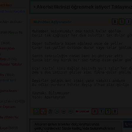
arkıları
Akorist fikrinizi öğrenmek istiyor! Tıklayınız
di Senle Kaçalım
de Adın da Dudu
Muhabbet Aşiyanımdır 
Muhabbet aşiyanımdır ona sadık kalar gönlüm

Potin Alayım Mı
Deniz tek çağlayar her dem bulutlar tek dolar gön
(3638) 
Düşer tufanlara bazen eğilmez esse de yeller

Çınar tek yollar üstünde durur saye salar gönlüm

eni (Abalı
 
Senin sensizliğin canan beni bi-ihtiyar etti

Başı
(8150) 
Sınık bir ney kırık bir saz tutup daim çalar gönl
Kınalar Yaktılar
Uçar kartal kimi dağlar başında yurt salar her de
Dem a dem intizar gözler kimi fikre dalar gönlüm

ını
(3831) 
arşıda Yara
Deyirler gülgün ant içmiş yene sadıktı andına

Bu odlar yurduna tehrir deyip ilham alar gönlüm

Ağlama Anam
Kaynak: Bilinmiyor

Yöre: Azerbeycan

çin (Zalım)
(3488) 
er Cigaramı
 
lar (Elden Ne
Akorist gelen istekler doï¿½rultusunda
ï¿½n
 Laçin
(6379) 
geliï¿½tirilecek! Sizde katkï¿½da bulunmak ister