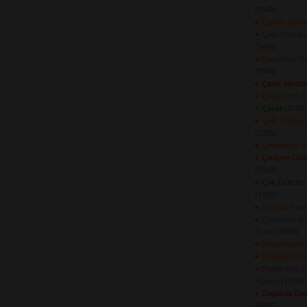
(5368) 
Çaktım Çakt
Çalın Davull
(3446) 
Çarşamba Ded
(3548) 
Çatak Altında
Çaya İndim T
Çayeli
(3758) 
Çelik Pazarın
(3285) 
Çemberimi Y
Çıkayım Gide
(6500) 
Çok Özledim 
(4195) 
Çöngün Fatm
Çürükkale Bu
Burun
(2981) 
Dabancam Ka
Dağdan Keser
Dağlar Gibi D
Aşarım
(10758) 
Dağlarda Du
(4995) 