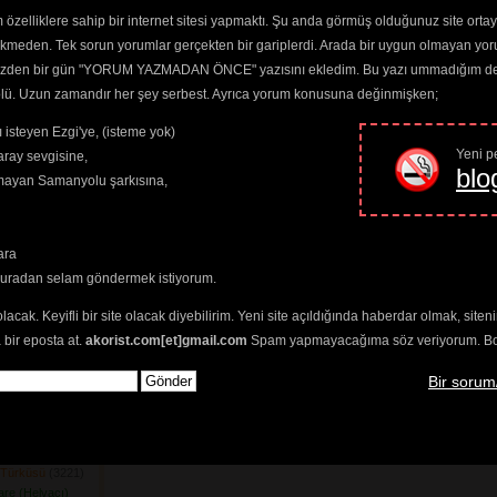
nde Bağlar
(4146) 
özelliklere sahip bir internet sitesi yapmaktı. Şu anda görmüş olduğunuz site ortaya 
ış Geldi
(3159) 
ekmeden. Tek sorun yorumlar gerçekten bir gariplerdi. Arada bir uygun olmayan yor
şe Dağlar
(3631) 
o yüzden bir gün "YORUM YAZMADAN ÖNCE" yazısını ekledim. Bu yazı ummadığım dere
stı Bizi Harami
trolü. Uzun zamandır her şey serbest. Ayrıca yorum konusuna değinmişken;
ç şey Vardır
 isteyen Ezgi'ye, (isteme yok)
ır Mıdır
(3194) 
Yeni pe
ray sevgisine,
blo
klar Gider
(3354) 
amayan Samanyolu şarkısına,
m Günüdür
(3424) 
07) 
n Eger Er
(3362) 
ara
ak Tefek Taşları
buradan selam göndermek istiyorum.
zersin
751) 
olacak. Keyifli bir site olacak diyebilirim. Yeni site açıldığında haberdar olmak, sit
Yuvasına
(3324) 
 bir eposta at.
akorist.com[et]gmail.com
Spam yapmayacağıma söz veriyorum. Bol 
am Tuzağı
(3271) 
n Kafeste
(4291) 
Bir sorum
ri
(3362) 
 Gel
(4048) 
mileri Yağlanır
n Türküsü
(3221) 
nare (Helvacı)