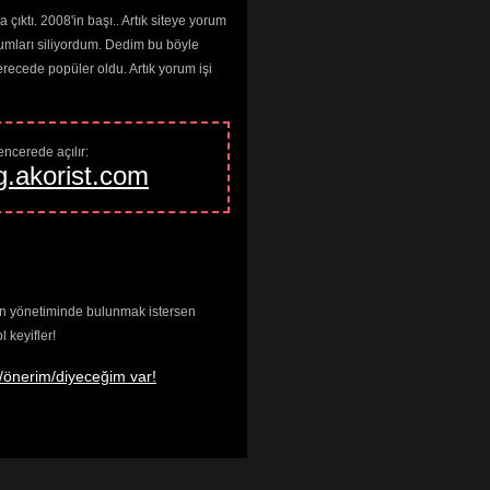
çıktı. 2008'in başı.. Artık siteye yorum
umları siliyordum. Dedim bu böyle
cede popüler oldu. Artık yorum işi
ncerede açılır: 
g.akorist.com
enin yönetiminde bulunmak istersen
keyifler!
/önerim/diyeceğim var!