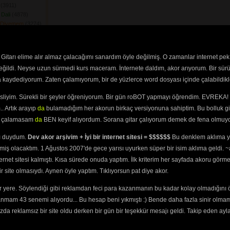
(3911) 
Dali
(4878) 
 Diyemem
(3274) 
ek
(3647) 
dum Tereğe
(3362) 
şu Mudur
(3692) 
Gitarı elime alır almaz çalacağımı sanardım öyle değilmiş. O zamanlar internet pek
ar Eyledi
(3407) 
değildi. Neyse uzun sürmedi kurs maceram. İnternete daldım, akor arıyorum. Bir sürü
Yatan Hasta
ra kaydediyorum. Zaten çalamıyorum, bir de yüzlerce word dosyası içinde çalabildikle
 Bir Geyiğin Avına
esliyim. Sürekli bir şeyler öğreniyorum. Bir gün roBOT yapmayı öğrendim. EVREKA! 
Gülün Dibinde
. Artık arayıp
da
bulamadığım her akorun birkaç versiyonuna sahiptim. Bu bolluk gi
yi çalamasam
da
BEN keyif alıyordum. Sorana gitar çalıyorum demek de fena olmuyo
i De Boyu Güzelim
ını duydum.
Dev akor arşivim + İyi bir internet sitesi = $$$$$$
Bu denklem aklıma ya
Pasin\'den
(3302) 
miş olacaktım. 1 Ağustos 2007'de gece yarısı uyurken süper bir isim aklıma geldi.
uş
(3449) 
ternet sitesi kalmıştı. Kısa sürede onuda yaptım. İlk kriterim her sayfada akoru görm
 Geliyor
(3698) 
site olmasıydı. Aynen öyle yaptım. Tıklıyorsun pat diye akor.
Beş Ardıma
 yere. Söylendiği gibi reklamdan feci para kazanmanın bu kadar kolay olmadığını 
em
(3602) 
anmam 43 senemi alıyordu... Bu hesap beni yıkmıştı :) Bende daha fazla sinir olma
25) 
m Karakolun Camına
da reklamsız bir site oldu derken bir gün bir teşekkür mesajı geldi. Takip eden ayl
Bir Yakaya
(3476) 