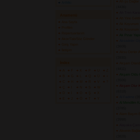
Ah şu Dağlar 
ArWiki
(4436) 
Ah Tren Kara
Anamenü
Ah Yine Geldi
Ana Sayfa
Ak Koyunum 
Profilim
Ak Koyunum 
Repertuarlarım
Ak Pınar Yap
Akor/Tab/Söz Gönder
Aksadeler Gi
Giriş Yapın
(3608) 
İletişim
Aksu Derler 
(3930) 
İndex
Akşam Olanda 
(4411) 
A
F
K
P
U
Z
Akşam Oldu G
B
G
L
Q
Ü
+
(3506) 
C
H
M
R
V
?
Akşam Olur Ka
Ç
I
N
S
W
(6318) 
D
İ
O
Ş
X
Al Fadime
(35
E
J
Ö
T
Y
Al Mendilim K
(3785) 
Alam Başım 
(3998) 
Alayaka Çaml
Alıverin Bağ
(3828) 