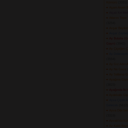
Kömürü
(3331) 
Aşam Anam B
Atçalı Kel Me
Atlarını Tepe
(3254) 
Avşar Beyleri
Avşar Zeybeğ
Ay Bulutta (
Gayrı)
(3942) 
Ay Çiçeğim Ç
Ay Dolanaydı
(3554) 
Ay Gız Adın 
Ay Ne Gece
(
Ay Sallanıp 
Ayağına Giymi
(3823) 
Ayağında İki
Ayakkabı Giy
Ayva Çiçek A
Gelecek
(5612) 
Ayva Dibi Se
(3319) 
Ayvalı\'da K
Az Kaldı Bay