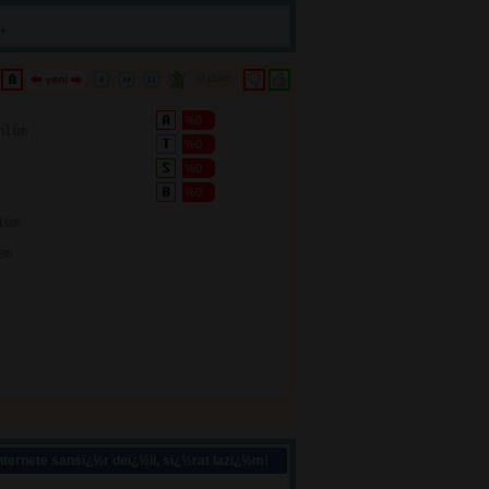
.
0 puan 
%0
lüm

%0
%0
%0
üm

m

ternete sansï¿½r deï¿½il, sï¿½rat lazï¿½m!