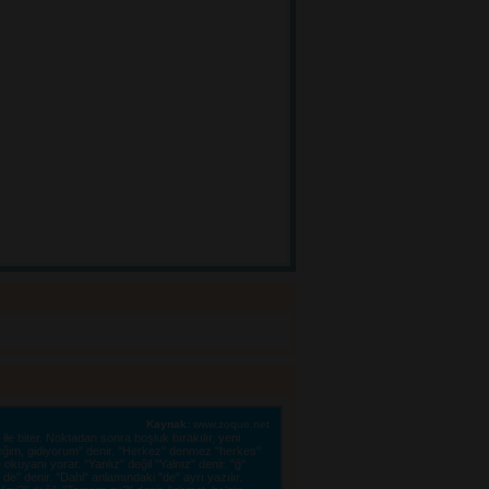
Kaynak:
www.zoque.net
le biter. Noktadan sonra boşluk bırakılır, yeni 
eğim, gidiyorum" denir. "Herkez" denmez "herkes"
kuyanı yorar. "Yanlız" değil "Yalnız" denir. "ğ"
e" denir. "Dahi" anlamındaki "de" ayrı yazılır.