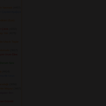
ım Yanmadı
(4457) 
arı Çaydan Aşağıya
ikleri (Eski)
n Çıktık
(4202) 
aşı Yok
(4075) 
da Ufacık Taşlar
udumudu
(3617) 
yim Urum Eline
Dersim Seni
a
(4414) 
rnu Bir Uzun
radağlı
(3056) 
ler Meşeyi
(3407) 
algaları Ben
man Gözeldi