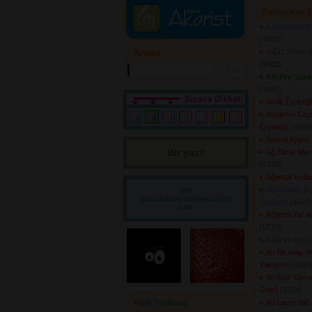
Sanatçının Ş
A Fadimem Ha
(4581) 
A Gız Senin 
Arama
(3483) 
A Kızım Sana 
(4142) 
Abalı Zeybeği
Abalımın Cepk
Zeybeği)
(4159)
Adana Köprü 
Bir yazı! 
Ağ Elime Mor 
(4345) 
Ağarsar'ın Bal
Ağır Halay (K
Bir
sorum/önerim/diyeceğim
Gurban)
(4423) 
var!
Ağlama Yar 
(5633) 
Ağlarım İçin İ
Ah Bir Ataş V
Yakayım
(4265)
Ah Gidi Yavru
Gelir)
(3374) 
Halk Türküsü
Ah Laçin Vah