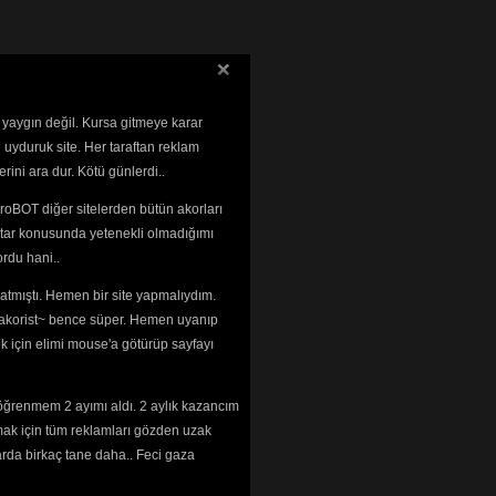
 yaygın değil. Kursa gitmeye karar
 uyduruk site. Her taraftan reklam
rini ara dur. Kötü günlerdi..
roBOT diğer sitelerden bütün akorları
tar konusunda yetenekli olmadığımı 
rdu hani..
tmıştı. Hemen bir site yapmalıydım. 
 ~akorist~ bence süper. Hemen uyanıp
ek için elimi mouse'a götürüp sayfayı
öğrenmem 2 ayımı aldı. 2 aylık kazancım
mak için tüm reklamları gözden uzak
arda birkaç tane daha.. Feci gaza