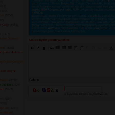
"Geldimi?" yazılmaz "Geldi mi?" yazılır. Soru takıları ayrı yazılır. 
9) 
duru" denmez. "Ahmet, Belgin, Duru" denir. Özel isimlerin, illerin, ülkel
512) 
olarak kullanılıyorsa ayrı, iyelik eki olarak kullanıyorsa birleşik yazı
yazılır. MSN Türkçesi'yle değil.
MSN türkçesi ile yazılan yorumlar si
(3904) 
AYRICA:
küsü
(3306) 
Burada küfür etmek kimseye bir şey katmaz. Burada bize teşekkür e
seviyeli yorum yapın. Aşağıdaki editör kendinizi en iyi biçimde ifad
2) 
yazı renginde yapacağınız değişiklikler yorumunuzu okunamaz hale ge
 Kırıldı
(6664) 
şarkıyı seviyorum" tarzı yorumlar lütfen yapmayalım. Aşkınızı burad
için sitemizin
ArWiki
özelliğini kullanın. Site ile ilgili görüşlerinizi, istek
Burada konuşulan müzik olsun. Bol Keyifler..
ı
(4377) 
(Antep Övmesi)
Sadece üyeler yorum yapabilir.
lümü
(3565) 
 Koydum Hanımım
iş Dağlar Denizler
Sallar Başını
Path:
p
 Geldim
(3396) 
 Gül Bitti
(3724) 
fam
(3947) 
Güvenlik kodunu okuyamıyorum
si
(4914) 
3807) 
 Filizi
(3323) 
len Mangal