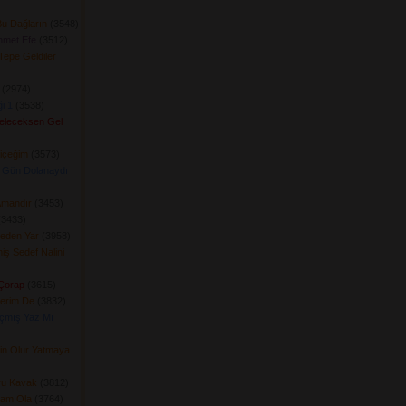
u Dağların
(3548) 
hmet Efe
(3512) 
 Tepe Geldiler
(2974) 
i 1
(3538) 
Geleceksen Gel
içeğim
(3573) 
 Gün Dolanaydı
Amandır
(3453) 
3433) 
Geden Yar
(3958) 
ş Sedef Nalini
 Çorap
(3615) 
erim De
(3832) 
çmış Yaz Mı
rin Olur Yatmaya
uru Kavak
(3812) 
ram Ola
(3764) 