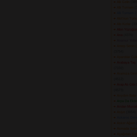
Allı Gelin
(385
Allı Turnam
(3
Allı Turnam 2
Alo\'nun Tür
Altı Kızlar
(339
Altın Yüzüğüm
Ana
(4376) 
Anamur Yollar
Antep Senin 
(3754) 
Apardılar Gü
Arabaya Taş
(7102) 
Aramıza Girm
(4512) 
Arap Atı Gibi 
(4573) 
Arıydım Bala
Arpa Da Ektim
Arslan Musta
Asiye
(3654) 
Askaros Dere
Asker Ağam
(
Asmada Salmış
Aşağıdan Ge