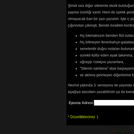
Bitlis\'in Önü
Şimdi sıra diğer sitelerde eksik bulduğum 
Boran Geldi K
yapma özelliği vardı. Hem de üyelik ger
Bu Dağlar Me
olmayacak bari bir yazı yazalım. İşte 
Bu Derede Ba
çığırından çıkmıştı. Bende bıraktım kon
(3627) 
Bu Dünyada Ü
hiç bıkmaksızın benden flüt notası
(2964) 
Bu Gelen Nah
hiç bitmeyen fenerbahçe-galatasa
Bu Yoldan Ço
senelerdir doğru notaları bulun
Bugün Bayra
sürekli küfür eden ayak takımına,
Bugün Gel
(30
uğraşıp тüякçнє yazanlara,
Burma Digini
"Sitenin sahibine" diye başlayanl
Bursa\'nın Uf
(5556) 
ve aklıma gelmeyen diğerlerine 
Bülbül Ne Ge
Çukurova\'da
(3
Akorist yakında 3. versiyonu ile yayında 
Bülbül Uçar 
aşağıya epostanı yazabilirsin ya da bana
Bülbüle Kurs
Bülbülüm Altı
Eposta Adresi
Cevizin Etekle
Ceyranım Gel
* Düzelttiklerimiz :)
Cezayir\'in Ge
(3702) 
Cin Yusuf\'u
Çadır Altı Mi