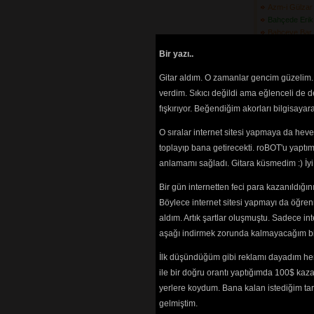
Azm-i Gülzar
Bahçede Erik 
Bahçeye Bar
Barabar Gez
Bir yazı..
Bardağı Koy
Başındaki Pu
Gitar aldım. O zamanlar gencim güzelim. 
Bebek Beni D
verdim. Sıkıcı değildi ama eğlenceli de 
Belkama\'da 
fışkırıyor. Beğendiğim akorları bilgisaya
(3608) 
Ben De Gittim
O sıralar internet sitesi yapmaya da hev
(3500) 
Ben Kendimi 
toplayıp bana getirecekti. roBOT'u yaptım.
Buldum
(4690) 
anlamamı sağladı. Gitara küsmedim :) İ
Beri Gel Ber
(3485) 
Bir gün internetten feci para kazanıldığ
Bir Ay Doğdu 
Böylece internet sitesi yapmayı da öğren
Bir Ay Doğm
aldım. Artık şartlar oluşmuştu. Sadece in
Bir Cenderme
aşağı indirmek zorunda kalmayacağım bir 
Bir Giderim 
Bakarım
(3070) 
İlk düşündüğüm gibi reklamı dayadım her
Bir Of Çeks
ile bir doğru orantı yaptığımda 100$ kaz
Bir Olaydı
(37
Bir Taş Attı
yerlere koydum. Bana kalan istediğim tarz
(3523) 
gelmiştim.
Bir Yakadan 