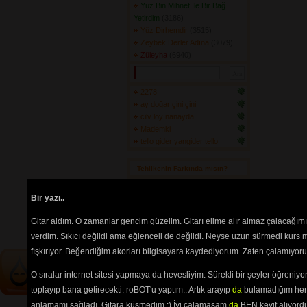
Yüz Bin Mihnet İle Bir Bağ
Yetirdim
(3186) 
Yüz Dirhemdir
(3515) 
Zeybek Derler Adına
(3079) 
Züleyha
(6940) 
2278
ay doğar çini çini
cilv loy nanayda
Mademki
tello gider yangider tello
Tehlikenin Farkında mısın? 
İçerik
akorların
,
tabların
,
bas
Bir yazı..
tablarının
ve 
sözlerin
ayırt 
edilebilmesi için
seçimlerinize
Gitar aldım. O zamanlar gencim güzelim. Gitarı elime alır almaz çalacağım
göre
renkli listelenmektedir.
verdim. Sıkıcı değildi ama eğlenceli de değildi. Neyse uzun sürmedi kurs m
fışkırıyor. Beğendiğim akorları bilgisayara kaydediyorum. Zaten çalamıyorum
O sıralar internet sitesi yapmaya da hevesliyim. Sürekli bir şeyler öğren
toplayıp bana getirecekti. roBOT'u yaptım.. Artık arayıp
da
bulamadığım her 
anlamamı sağladı. Gitara küsmedim :) İyi çalamasam
da
BEN keyif alıyord