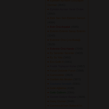
Eşimden Ayrıldım Gözyaşım
Durmaz
(3641) 
Eşinden Ayrılan Yaralı Ördek
(3950) 
Etek Sarı Sen Etekten Sarısın
(4084) 
Evin Önü Arpaluk
(4585) 
Evlerim Evlerim Saray Evlerim
(3243) 
Evlerinin Önü Çıra Budağı
(3529) 
Evlerinin Önü Handır
(7049) 
Ey Serenler Serenler
(3433) 
Ey Su Yolu
(3492) 
Ezo Gelin 4
(3361) 
Fındık Toplayan Kızlar
(3457) 
Furun Üstünde Furun
(3368) 
Gamzedeler
(3924) 
Garibim Attı İlimden
(3872) 
Gaybana Sevdalık
(5301) 
Gelin Ağlatma
(4188) 
Gelin Gidirem
(3366) 
Gemim Gidiyor Baştan
(3928) 
Genç Osman
(3446) 
Germencik\'nen Baltacık\'ın