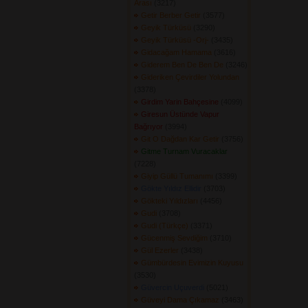
Arası
(3217) 
Getir Berber Getir
(3577) 
Geyik Türküsü
(3290) 
Geyik Türküsü -Orj-
(3435) 
Gidacağam Hamama
(3616) 
Giderem Ben De Ben De
(3246) 
Gideriken Çevirdiler Yolundan
(3378) 
Girdim Yarin Bahçesine
(4099) 
Giresun Üstünde Vapur
Bağrıyor
(3994) 
Git O Dağdan Kar Getir
(3756) 
Gitme Turnam Vuracaklar
(7228) 
Giyip Güllü Tumanımı
(3399) 
Gökte Yıldız Ellidir
(3703) 
Gökteki Yıldızları
(4456) 
Gudi
(3708) 
Gudi (Türkçe)
(3371) 
Gücenmiş Sevdiğim
(3710) 
Gül Ezerler
(3438) 
Gümbürdesin Evimizin Kuyusu
(3530) 
Güvercin Uçuverdi
(5021) 
Güveyi Dama Çıkamaz
(3463) 