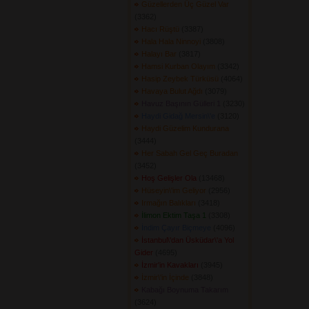
Güzellerden Üç Güzel Var
(3362) 
Hacı Rüştü
(3387) 
Hala Hala Ninnoyi
(3808) 
Halayı Bar
(3817) 
Hamsi Kurban Olayım
(3342) 
Hasip Zeybek Türküsü
(4064) 
Havaya Bulut Ağdı
(3079) 
Havuz Başının Gülleri 1
(3230) 
Haydi Gidağ Mersin\'e
(3120) 
Haydi Güzelim Kundurana
(3444) 
Her Sabah Gel Geç Buradan
(3452) 
Hoş Gelişler Ola
(13468) 
Hüseyin\'im Geliyor
(2956) 
Irmağın Balıkları
(3418) 
İlimon Ektim Taşa 1
(3308) 
İndim Çayır Biçmeye
(4096) 
İstanbul\'dan Üsküdar\'a Yol
Gider
(4695) 
İzmir'in Kavakları
(3945) 
İzmir\'in İçinde
(3848) 
Kabağı Boynuma Takarım
(3624) 