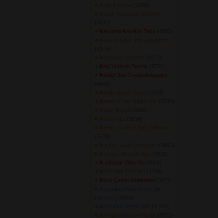
Katip Türküsü
(2965) 
Kavak Kavaktan Uzundur
(3612) 
Kavurma Koydum Tasa
(4860) 
Kaya Dibi Kar İmiş (şıkırdım)
(4170) 
Kaymakçı Kahvesi
(3617) 
Keçi Vurdum Bayıra
(4776) 
Kekliği Düz Ovada Avlayalım
(4448) 
Keklik Kumda Eşinir
(3593) 
Kemerim Yar Küpem Yar
(3030) 
Kesik Hoyrat
(3692) 
Kıralın Kızı
(3136) 
Kırmızı Güllerin Sarı Tohumu
(3438) 
Kız Ne Güzel Olmuşsan
(3461) 
Kız Niye Heyran Niye
(3391) 
Kızılcıklar Oldu Mu
(3951) 
Kızılırmak Türküsü
(3189) 
Koca Çamın Gürlemesi
(3877) 
Konyalım (Hani Benim Elli
Dirhem)
(11846) 
Köprüden Geçti Gelin
(11331) 
Köroğlu\'nun Kör Bıçağı
(2871) 