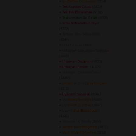
Şu Zile\'nin Ortasından
(3190) 
Tek Kapıdan Çıktım
(3333) 
Tek Tek Basaraktan
(5132) 
Trabzon\'dan Biz Geldik
(4050) 
Tuna Nehri Akmam Diyor
(4370) 
Turnam Yare Selam Söyle
(6145) 
Urfa Türküsü
(4033) 
Urfalıyam Bahçalıyam Bağlıyam
(3303) 
Urfalıyam Dağlıyam
(4933) 
Urfalıyam Ezelden
(11329) 
Urfalıyam Ezelden (Ömer)
(13353) 
Urfamızın Dört Etrafı Bahçalar
(3313) 
Uyandım Sabah İle
(9341) 
Uyuklama Sevdiğim
(4080) 
Uyur İken Uyardılar
(3647) 
Uzun Hava (Baba Bugün)
(4342) 
Vapurum Üç Borulu
(3990) 
Vardım Yarin Bahçesine
(3877) 
Varın Söylen Urfani\'ye
(3272) 