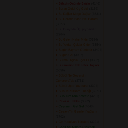
Bitlis\'in Önünde Bağlar
(4146) 
Boran Geldi Kış Geldi
(3159) 
Bu Dağlar Meşe Dağlar
(3631) 
Bu Derede Bastı Bizi Harami
(3627) 
Bu Dünyada Üç şey Vardır
(2964) 
Bu Gelen Nahır Mıdır
(3194) 
Bu Yoldan Çoklar Gider
(3354) 
Bugün Bayram Günüdür
(3424) 
Bugün Gel
(3007) 
Burma Diginin Eger Er
(3362) 
Bursa\'nın Ufak Tefek Taşları
(5556) 
Bülbül Ne Gezersin
Çukurova\'da
(3751) 
Bülbül Uçar Yuvasına
(3324) 
Bülbüle Kursam Tuzağı
(3271) 
Bülbülüm Altın Kafeste
(4291) 
Cevizin Etekleri
(3362) 
Ceyranım Gel Gel
(4048) 
Cezayir\'in Gemileri Yağlanır
(3702) 
Cin Yusuf\'un Türküsü
(3221) 
Çadır Altı Minare (Helvacı)