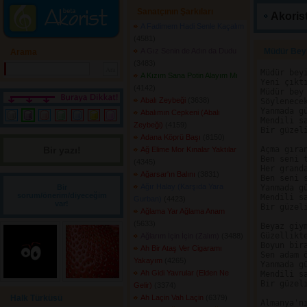
Sanatçının Şarkıları
Akorist
A Fadimem Hadi Senle Kaçalım
(4581) 
A Gız Senin de Adın da Dudu
Müdür Beyi
Arama
(3483) 
Müdür beyi
A Kızım Sana Potin Alayım Mı
Yeni çıktı
(4142) 
Müdür bey 
Abalı Zeybeği
(3638) 
Söylenecek
Yanmada gü
Abalımın Cepkeni (Abalı
Mendili sa
Zeybeği)
(4159) 
Bir güzel
Adana Köprü Başı
(8150) 
Bir yazı! 
Açma gıran
Ağ Elime Mor Kınalar Yaktılar
Ben seni t
(4345) 
Her granda
Ağarsar'ın Balını
(3831) 
Ben seni s
Ağır Halay (Karşıda Yara
Bir
Yanmada gü
sorum/önerim/diyeceğim
Mendili sa
Gurban)
(4423) 
var!
Bir güzel
Ağlama Yar Ağlama Anam
(5633) 
Beyaz giym
Güzellikte
Ağlarım İçin İçin (Zalım)
(3488) 
Boyun bira
Ah Bir Ataş Ver Cigaramı
Sen adam ö
Yakayım
(4265) 
Yanmada gü
Ah Gidi Yavrular (Elden Ne
Mendili sa
Bir güzel
Gelir)
(3374) 
Halk Türküsü
Ah Laçin Vah Laçin
(6379) 
Almanya'nı