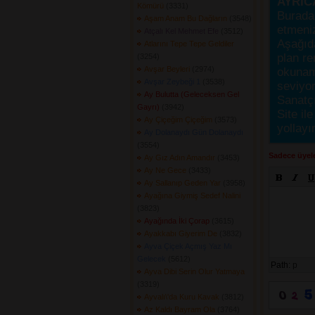
AYRIC
Kömürü
(3331) 
Burada
Aşam Anam Bu Dağların
(3548) 
etmeniz
Atçalı Kel Mehmet Efe
(3512) 
Aşağıda
Atlarını Tepe Tepe Geldiler
plan re
(3254) 
Avşar Beyleri
(2974) 
okunama
Avşar Zeybeği 1
(3538) 
seviyor
Ay Bulutta (Geleceksen Gel
Sanatçı
Gayrı)
(3942) 
Site ile
Ay Çiçeğim Çiçeğim
(3573) 
yollayı
Ay Dolanaydı Gün Dolanaydı
(3554) 
Sadece üyele
Ay Gız Adın Amandır
(3453) 
Ay Ne Gece
(3433) 
Ay Sallanıp Geden Yar
(3958) 
Ayağına Giymiş Sedef Nalini
(3823) 
Ayağında İki Çorap
(3615) 
Ayakkabı Giyerim De
(3832) 
Ayva Çiçek Açmış Yaz Mı
Gelecek
(5612) 
Path:
p
Ayva Dibi Serin Olur Yatmaya
(3319) 
Ayvalı\'da Kuru Kavak
(3812) 
Az Kaldı Bayram Ola
(3764) 