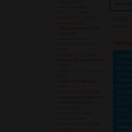
Allı Gelin
(3859) 
Akorist.co
Allı Turnam
(3512) 
Allı Turnam 2
(3904) 
Alo\'nun Türküsü
(3306) 
Yorumlar 
Altı Kızlar
(3392) 
Henüz bir yo
Altın Yüzüğüm Kırıldı
(6664) 
Ana
(4376) 
Anamur Yolları
(4377) 
Yorum
Antep Senin (Antep Övmesi)
(3754) 
Apardılar Gülümü
(3565) 
YORU
Arabaya Taş Koydum Hanımım
Türkçe 
(7102) 
Noktada
Aramıza Girmiş Dağlar Denizler
gidiyo
(4512) 
"herke
Arap Atı Gibi Sallar Başını
okuyanı
(4573) 
"Bende,
Arıydım Bala Geldim
(3396) 
ayrı ya
Arpa Da Ektim Gül Bitti
(3724) 
"OKmi?
Arslan Mustafam
(3947) 
Asiye
(3654) 
Belgin, 
Askaros Deresi
(4914) 
"ki" ek
Asker Ağam
(3807) 
birleşi
Asmada Salmış Filizi
(3323) 
Türkçes
Aşağıdan Gelen Mangal