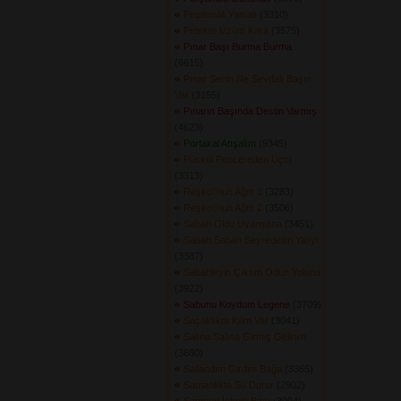
Peştemali Yamalı
(3310) 
Petekte Üzüm Kara
(3575) 
Pınar Başı Burma Burma
(6615) 
Pınar Senin Ne Sevdalı Başın
Var
(3155) 
Pınarın Başında Destin Varmış
(4623) 
Portakal Atışalım
(9345) 
Püskül Pencereden Uçtu
(3313) 
Reşko\'nun Ağıtı 1
(3283) 
Reşko\'nun Ağıtı 2
(3506) 
Sabah Oldu Uyansana
(3451) 
Sabah Sabah Seyredelim Yalıyı
(3387) 
Sabahleyin Çıktım Odun Yoluna
(3922) 
Sabunu Koydum Legene
(3709) 
Saçaklıkta Kilim Var
(3041) 
Salına Salına Girmiş Gelinim
(3680) 
Sallandım Girdim Bağa
(3365) 
Samanlıkta Su Durur
(2902) 