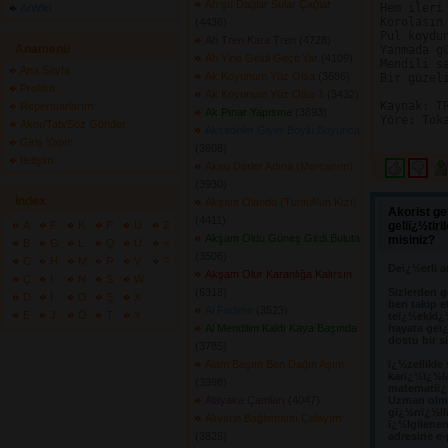
Ah şu Dağlar Sular Çağlar
Hem ileri 
ArWiki
Körolasın 
(4436) 
Pul koydu
Ah Tren Kara Tren
(4728) 
Anamenü
Yanmada gü
Ah Yine Geldi Geçti Yar
(4109) 
Mendili sa
Ana Sayfa
Ak Koyunum Yüz Olsa
(3686) 
Bir güzel
Profilim
Ak Koyunum Yüz Olsa 1
(3432) 
Kaynak: TR
Repertuarlarım
Ak Pınar Yapısına
(3893) 
Yöre: Toka
Akor/Tab/Söz Gönder
Aksadeler Giyer Boylu Boyunca
Giriş Yapın
(3608) 
İletişim
Aksu Derler Adına (Mercanım)
(3930) 
İndex
Akşam Olanda (Tuntul\'un Kızı)
Akorist ge
(4411) 
A
F
K
P
U
Z
geliï¿½tir
Akşam Oldu Güneş Girdi Buluta
misiniz?
B
G
L
Q
Ü
+
(3506) 
C
H
M
R
V
?
Deï¿½erli a
Akşam Olur Karanlığa Kalırsın
Ç
I
N
S
W
(6318) 
Sizlerden g
D
İ
O
Ş
X
beri takip e
Al Fadime
(3523) 
E
J
Ö
T
Y
teï¿½ekkï¿
Al Mendilim Kaldı Kaya Başında
hayata geï¿
dostu bir s
(3785) 
Alam Başım Ben Dağın Aşım
ï¿½zellikle
karï¿½ï¿½l
(3998) 
matematiï¿½
Alayaka Çamları
(4047) 
Uzman olma
gï¿½nï¿½llï
Alıverin Bağlamamı Çalayım
ï¿½lgilene
(3828) 
adresine e-