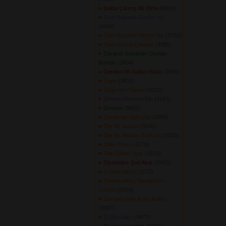
Dalda Çıkmış Bir Elma
(3930) 
Dam Başında Gezen Var
(4840) 
Dam Başında Hezen Var
(3732) 
Damı Dama Çatarlar
(3385) 
Daracık Sokakları Duman
Bürüdü
(3834) 
Darıldın Mı Gülüm Bana
(3939) 
Daye
(3801) 
Değirmen Tepesi
(3521) 
Demirci Mehmet Efe
(4147) 
Demme
(9682) 
Derelerde Kamışlar
(3080) 
Dile Mı Sewda
(3646) 
Dile Mı Sewda (Türkçe)
(3330) 
Dilek Pınarı
(3276) 
Dilin Dilime Uyar
(3614) 
Diyarbakır Şad Akar
(3403) 
Duman Almış
(3172) 
Duman Almış Mezarımın
Üstünü
(3024) 
Durnam Gelir Kona Kalka
(3667) 
Düğün Alayı
(4977) 