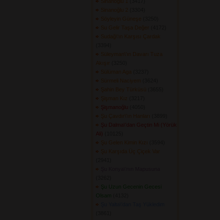
Sinanoğlu 1
(3417) 
Sinanoğlu 2
(3304) 
Söyleyin Güneşe
(3250) 
Su Gelir Taşa Değer
(4172) 
Sudağ\'ın Karşısı Çardak
(3394) 
Süleyman\'ın Davarı Tuza
Akışır
(3250) 
Sülüman Aga
(3237) 
Sürmeli Naciyem
(3624) 
Şahin Bey Türküsü
(3655) 
Şişman Kız
(3217) 
Şişmanoğlu
(4050) 
Şu Çavdır\'ın Hanları
(3899) 
Şu Dalma\'dan Geçtin Mi (Yörük
Ali)
(10125) 
Şu Gelen Kimin Kızı
(3594) 
Şu Karşıda Üç Çiçek Var
(2941) 
Şu Konya\'nın Mapusuna
(3262) 
Şu Uzun Gecenin Gecesi
Olsam
(4132) 
Şu Yalta\'dan Taş Yükledim
(3861) 