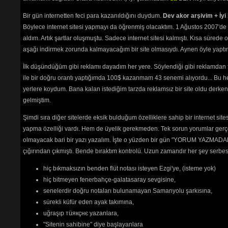
Bir gün internetten feci para kazanıldığını duydum.
Dev akor arşivim + İyi 
Böylece internet sitesi yapmayı da öğrenmiş olacaktım. 1 Ağustos 2007'de 
aldım. Artık şartlar oluşmuştu. Sadece internet sitesi kalmıştı. Kısa sürede
aşağı indirmek zorunda kalmayacağım bir site olmasıydı. Aynen öyle yaptım.
İlk düşündüğüm gibi reklamı dayadım her yere. Söylendiği gibi reklamdan
ile bir doğru orantı yaptığımda 100$ kazanmam 43 senemi alıyordu... Bu he
yerlere koydum. Bana kalan istediğim tarzda reklamsız bir site oldu derken
gelmiştim.
Şimdi sıra diğer sitelerde eksik bulduğum özelliklere sahip bir internet sit
yapma özelliği vardı. Hem de üyelik gerekmeden. Tek sorun yorumlar gerçe
olmayacak bari bir yazı yazalım. İşte o yüzden bir gün "YORUM YAZMADAN
çığırından çıkmıştı. Bende bıraktım kontrolü. Uzun zamandır her şey serb
hiç bıkmaksızın benden flüt notası isteyen Ezgi'ye, (isteme yok)
hiç bitmeyen fenerbahçe-galatasaray sevgisine,
senelerdir doğru notaları bulunamayan Samanyolu şarkısına,
sürekli küfür eden ayak takımına,
uğraşıp тüякçнє yazanlara,
"Sitenin sahibine" diye başlayanlara