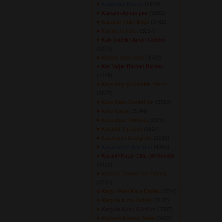
Kadifeden Kesesi
(4878) 
Kainatın Aynasıyım
(5861) 
Kaladan İndim Bağa
(3742) 
Kaleliyem Kaleli
(3237) 
Kalk Gidelim Aman Gidelim
(3171) 
Kapiya Vura Vura
(3583) 
Kar Yağar Bardan Bardan
(4449) 
Kara İmiş şu Antebin Yazısı
(3827) 
Kara Kara Gözleri Var
(3592) 
Kara Koyun
(3144) 
Kara Ziya Türküsü
(3373) 
Karadut Türküsü
(3517) 
Karahanın Gediğinde
(3289) 
Karaman\'ın Bayırına
(4350) 
Karanfil Katar Oldu (Al Mendili)
(4420) 
Kars\'ın Önüne Kar Yağmış
(3231) 
Karşı Yatan Kara Dağlar
(3704) 
Karşıda Kıza Kurban
(3107) 
Karşıda Kuzu Gördüm
(3397) 
Kaşların Keman Senin
(3422) 