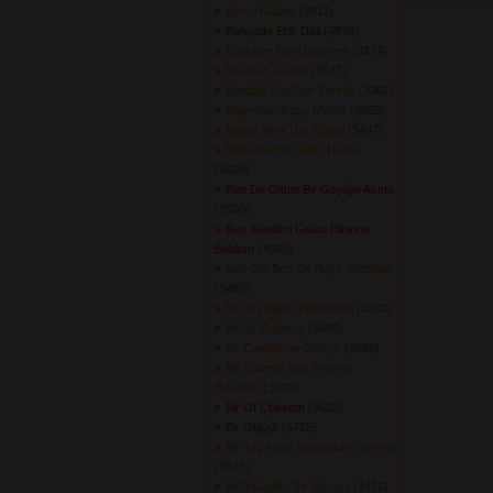
Azm-i Gülzar
(3911) 
Bahçede Erik Dali
(4878) 
Bahçeye Bar Diyemem
(3274) 
Barabar Gezek
(3647) 
Bardağı Koydum Tereğe
(3362) 
Başındaki Puşu Mudur
(3692) 
Bebek Beni Dar Eyledi
(3407) 
Belkama\'da Yatan Hasta
(3608) 
Ben De Gittim Bir Geyiğin Avına
(3500) 
Ben Kendimi Gülün Dibinde
Buldum
(4690) 
Beri Gel Beri De Boyu Güzelim
(3485) 
Bir Ay Doğdu Pasin\'den
(3302) 
Bir Ay Doğmuş
(3449) 
Bir Cenderme Geliyor
(3698) 
Bir Giderim Beş Ardıma
Bakarım
(3070) 
Bir Of Çeksem
(3602) 
Bir Olaydı
(3725) 
Bir Taş Attım Karakolun Camına
(3523) 
Bir Yakadan Bir Yakaya
(3476) 