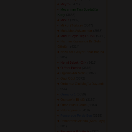
Meyro
(3471) 
Mezarımın Taşı Bozdağ\'a
Karşı
(3638) 
Mirkut
(3992) 
Mirkut (Türkçe)
(3847) 
Muhabbet Aşiyanımdır
(2968) 
Müdür Beyin Yeşil Kürkü
(5389) 
Narman Kazasında Bir Gelin
Gördüm
(4314) 
Nazlı Yar Geliyor Pınar Başına
(3285) 
Nenni Bebek -Orj-
(3413) 
O Yanı Pembe
(3615) 
Oğlanın Adı Metin
(3887) 
Oğul Oğul
(3672) 
Ordumuz Gitti Muş\'a Dayandı
(3956) 
Ormancı 1
(5559) 
Osman\'ın Bindiği
(3139) 
Ötme Bülbül Ötme
(3583) 
Palu Köprüsü
(3418) 
Pencerede Perde Ben
(3335) 
Penceremin Altında (Kara Leyli)
(3301) 
Perşembe Gününde
(5370) 