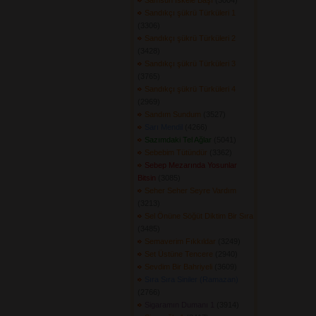
Samsun İskele Başı
(3004) 
Sandıkçı şükrü Türküleri 1
(3306) 
Sandıkçı şükrü Türküleri 2
(3428) 
Sandıkçı şükrü Türküleri 3
(3765) 
Sandıkçı şükrü Türküleri 4
(2969) 
Sandım Sundum
(3527) 
Sarı Mendil
(4266) 
Sazımdaki Tel Ağlar
(5041) 
Sebebim Tütündür
(3362) 
Sebep Mezarında Yosunlar
Bitsin
(3085) 
Seher Seher Seyre Vardım
(3213) 
Sel Önüne Söğüt Diktim Bir Sıra
(3485) 
Semaverim Fıkkıldar
(3249) 
Set Üstüne Tencere
(2940) 
Sevdim Bir Bahriyeli
(3609) 
Sıra Sıra Siniler (Ramazan)
(2766) 
Sigaramın Dumanı 1
(3914) 