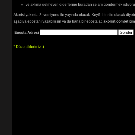
ve aklıma gelmeyen diğerlerine buradan selam göndermek istiyor
Akorist yakında 3. versiyonu ile yayında olacak. Keyifli bir site olacak diy
aşağıya epostanı yazabilirsin ya da bana bir eposta at.
akorist.com[et]gm
Eposta Adresi
* Düzelttiklerimiz :)