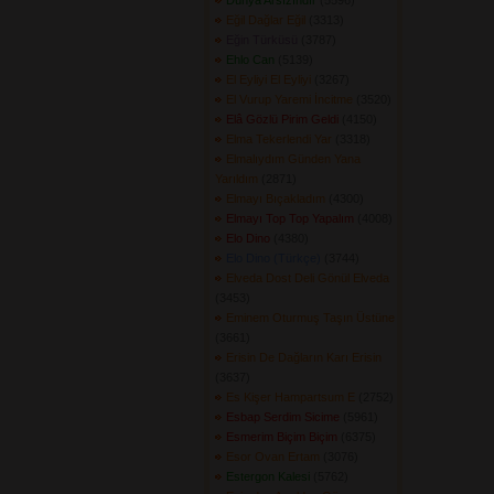
Dünya Arsızındır
(5596) 
Eğil Dağlar Eğil
(3313) 
Eğin Türküsü
(3787) 
Ehlo Can
(5139) 
El Eyliyi El Eyliyi
(3267) 
El Vurup Yaremi İncitme
(3520) 
Elâ Gözlü Pirim Geldi
(4150) 
Elma Tekerlendi Yar
(3318) 
Elmalıydım Günden Yana
Yarıldım
(2871) 
Elmayı Bıçakladım
(4300) 
Elmayı Top Top Yapalım
(4008) 
Elo Dino
(4380) 
Elo Dino (Türkçe)
(3744) 
Elveda Dost Deli Gönül Elveda
(3453) 
Eminem Oturmuş Taşın Üstüne
(3661) 
Erisin De Dağların Karı Erisin
(3637) 
Es Kişer Hampartsum E
(2752) 
Esbap Serdim Sicime
(5961) 
Esmerim Biçim Biçim
(6375) 
Esor Ovan Ertam
(3076) 
Estergon Kalesi
(5762) 