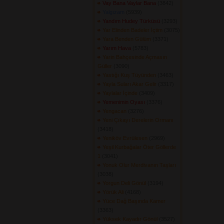
Vay Bana Vaylar Bana
(3842) 
Yalgızam
(5939) 
Yandım Hudey Türküsü
(3293) 
Yar Elinden Badeler İçtim
(3075) 
Yara Benden Gülüm
(3371) 
Yarım Hava
(5783) 
Yarin Bahçesinde Açmasın
Güller
(3090) 
Yastığı Kuş Tüyünden
(3463) 
Yayla Suları Akar Gelir
(3317) 
Yaylalar İçinde
(3409) 
Yemenimin Oyası
(3376) 
Yengacan
(3276) 
Yeni Çıkayı Derelerin Ormanı
(3418) 
Yeniköv Evrülesen
(2969) 
Yeşil Kurbağalar Öter Göllerde
1
(3041) 
Yonuk Olur Merdivanın Taşları
(3038) 
Yorgun Deli Gönül
(3194) 
Yörük Ali
(4168) 
Yüce Dağ Başında Kamer
(3363) 
Yüksek Kayadır Gönül
(3527) 