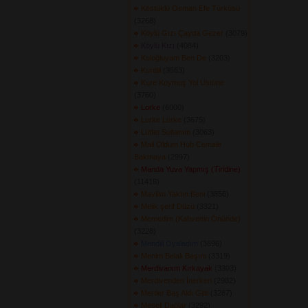
Köstüklü Osman Efe Türküsü
(3268) 
Köylü Gızı Çayda Gezer
(3079) 
Köylü Kızı
(4084) 
Kuloğluyam Ben De
(3203) 
Kurdili
(3563) 
Kure Koymuş Yol Üstüne
(3760) 
Lorke
(6000) 
Lurke Lurke
(3675) 
Lütfet Sultanım
(3063) 
Mail Oldum Hub Cemale
Bakmaya
(2997) 
Manda Yuva Yapmış (Tiridine)
(11418) 
Mavilim Yaktın Beni
(3856) 
Melik şerif Düzü
(3321) 
Memedim (Kahvenin Önünde)
(3228) 
Mendili Oyaladım
(3696) 
Menim Belalı Başım
(3319) 
Merdivanım Kırkayak
(3303) 
Merdivenden İnerken
(2982) 
Mertler Baş Aldı Gitti
(3287) 
Meşeli Dağlar
(3292) 