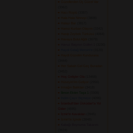
Güzellerden Üç Güzel Var
(3362) 
Hacı Rüştü
(3387) 
Hala Hala Ninnoyi
(3808) 
Halayı Bar
(3817) 
Hamsi Kurban Olayım
(3342) 
Hasip Zeybek Türküsü
(4064) 
Havaya Bulut Ağdı
(3079) 
Havuz Başının Gülleri 1
(3230) 
Haydi Gidağ Mersin\'e
(3120) 
Haydi Güzelim Kundurana
(3444) 
Her Sabah Gel Geç Buradan
(3452) 
Hoş Gelişler Ola
(13468) 
Hüseyin\'im Geliyor
(2956) 
Irmağın Balıkları
(3418) 
İlimon Ektim Taşa 1
(3308) 
İndim Çayır Biçmeye
(4096) 
İstanbul\'dan Üsküdar\'a Yol
Gider
(4695) 
İzmir'in Kavakları
(3945) 
İzmir\'in İçinde
(3848) 
Kabağı Boynuma Takarım
(3624) 