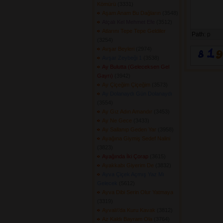
Kömürü
(3331) 
Aşam Anam Bu Dağların
(3548) 
Atçalı Kel Mehmet Efe
(3512) 
Atlarını Tepe Tepe Geldiler
Path:
p
(3254) 
Avşar Beyleri
(2974) 
Avşar Zeybeği 1
(3538) 
Ay Bulutta (Geleceksen Gel
Gayrı)
(3942) 
Ay Çiçeğim Çiçeğim
(3573) 
Ay Dolanaydı Gün Dolanaydı
(3554) 
Ay Gız Adın Amandır
(3453) 
Ay Ne Gece
(3433) 
Ay Sallanıp Geden Yar
(3958) 
Ayağına Giymiş Sedef Nalini
(3823) 
Ayağında İki Çorap
(3615) 
Ayakkabı Giyerim De
(3832) 
Ayva Çiçek Açmış Yaz Mı
Gelecek
(5612) 
Ayva Dibi Serin Olur Yatmaya
(3319) 
Ayvalı\'da Kuru Kavak
(3812) 
Az Kaldı Bayram Ola
(3764) 