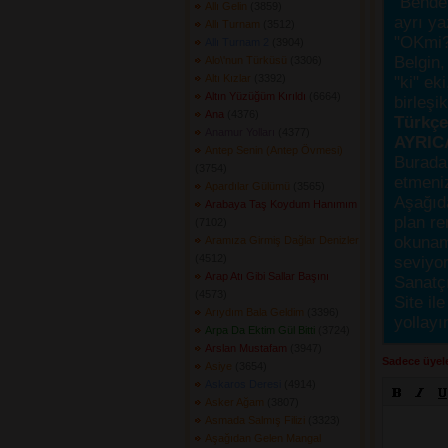
"Bende,
Allı Gelin
(3859) 
ayrı ya
Allı Turnam
(3512) 
"OKmi?
Allı Turnam 2
(3904) 
Belgin, 
Alo\'nun Türküsü
(3306) 
Altı Kızlar
(3392) 
"ki" ek
Altın Yüzüğüm Kırıldı
(6664) 
birleşi
Ana
(4376) 
Türkçes
Anamur Yolları
(4377) 
AYRIC
Antep Senin (Antep Övmesi)
Burada
(3754) 
etmeniz
Apardılar Gülümü
(3565) 
Aşağıda
Arabaya Taş Koydum Hanımım
plan re
(7102) 
okunama
Aramıza Girmiş Dağlar Denizler
(4512) 
seviyor
Arap Atı Gibi Sallar Başını
Sanatçı
(4573) 
Site ile
Arıydım Bala Geldim
(3396) 
yollayı
Arpa Da Ektim Gül Bitti
(3724) 
Arslan Mustafam
(3947) 
Sadece üyele
Asiye
(3654) 
Askaros Deresi
(4914) 
Asker Ağam
(3807) 
Asmada Salmış Filizi
(3323) 
Aşağıdan Gelen Mangal