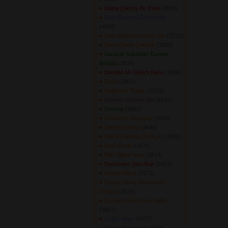
Dalda Çıkmış Bir Elma
(3930) 
Dam Başında Gezen Var
(4840) 
Dam Başında Hezen Var
(3732) 
Damı Dama Çatarlar
(3385) 
Daracık Sokakları Duman
Bürüdü
(3834) 
Darıldın Mı Gülüm Bana
(3939) 
Daye
(3801) 
Değirmen Tepesi
(3521) 
Demirci Mehmet Efe
(4147) 
Demme
(9682) 
Derelerde Kamışlar
(3080) 
Dile Mı Sewda
(3646) 
Dile Mı Sewda (Türkçe)
(3330) 
Dilek Pınarı
(3276) 
Dilin Dilime Uyar
(3614) 
Diyarbakır Şad Akar
(3403) 
Duman Almış
(3172) 
Duman Almış Mezarımın
Üstünü
(3024) 
Durnam Gelir Kona Kalka
(3667) 
Düğün Alayı
(4977) 