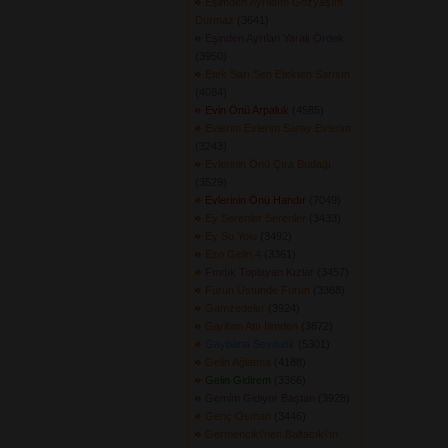
Eşimden Ayrıldım Gözyaşım
Durmaz
(3641) 
Eşinden Ayrılan Yaralı Ördek
(3950) 
Etek Sarı Sen Etekten Sarısın
(4084) 
Evin Önü Arpaluk
(4585) 
Evlerim Evlerim Saray Evlerim
(3243) 
Evlerinin Önü Çıra Budağı
(3529) 
Evlerinin Önü Handır
(7049) 
Ey Serenler Serenler
(3433) 
Ey Su Yolu
(3492) 
Ezo Gelin 4
(3361) 
Fındık Toplayan Kızlar
(3457) 
Furun Üstünde Furun
(3368) 
Gamzedeler
(3924) 
Garibim Attı İlimden
(3872) 
Gaybana Sevdalık
(5301) 
Gelin Ağlatma
(4188) 
Gelin Gidirem
(3366) 
Gemim Gidiyor Baştan
(3928) 
Genç Osman
(3446) 
Germencik\'nen Baltacık\'ın