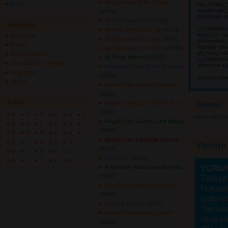
Ah şu Dağlar Sular Çağlar
ArWiki
teï¿½ekkï¿
hayata geï¿
(4436) 
dostu bir s
Ah Tren Kara Tren
(4728) 
Anamenü
ï¿½zellikle
Ah Yine Geldi Geçti Yar
(4109) 
karï¿½ï¿½l
Ana Sayfa
Ak Koyunum Yüz Olsa
(3686) 
matematiï¿½
Profilim
Uzman olma
Ak Koyunum Yüz Olsa 1
(3432) 
gï¿½nï¿½llï
Repertuarlarım
Ak Pınar Yapısına
(3893) 
ï¿½lgilene
Akor/Tab/Söz Gönder
adresine e-
Aksadeler Giyer Boylu Boyunca
Giriş Yapın
(3608) 
Akorist.co
İletişim
Aksu Derler Adına (Mercanım)
(3930) 
İndex
Akşam Olanda (Tuntul\'un Kızı)
Yorumlar 
(4411) 
A
F
K
P
U
Z
Henüz bir yo
Akşam Oldu Güneş Girdi Buluta
B
G
L
Q
Ü
+
(3506) 
C
H
M
R
V
?
Akşam Olur Karanlığa Kalırsın
Ç
I
N
S
W
Yorum
(6318) 
D
İ
O
Ş
X
Al Fadime
(3523) 
E
J
Ö
T
Y
YORU
Al Mendilim Kaldı Kaya Başında
(3785) 
Türkçe 
Alam Başım Ben Dağın Aşım
Noktada
(3998) 
gidiyo
Alayaka Çamları
(4047) 
"herke
Alıverin Bağlamamı Çalayım
okuyanı
(3828) 