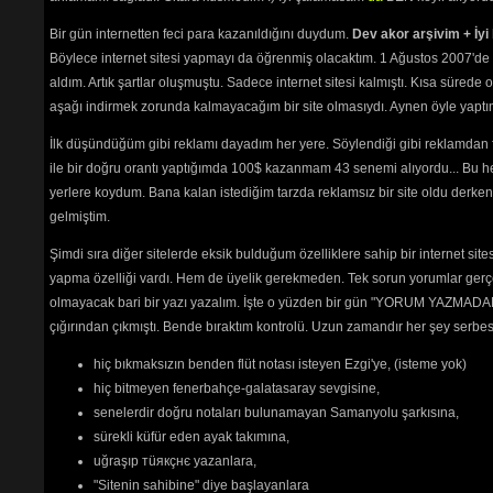
Bir gün internetten feci para kazanıldığını duydum.
Dev akor arşivim + İyi 
Böylece internet sitesi yapmayı da öğrenmiş olacaktım. 1 Ağustos 2007'de 
aldım. Artık şartlar oluşmuştu. Sadece internet sitesi kalmıştı. Kısa sürede
aşağı indirmek zorunda kalmayacağım bir site olmasıydı. Aynen öyle yaptım.
İlk düşündüğüm gibi reklamı dayadım her yere. Söylendiği gibi reklamdan
ile bir doğru orantı yaptığımda 100$ kazanmam 43 senemi alıyordu... Bu he
yerlere koydum. Bana kalan istediğim tarzda reklamsız bir site oldu derken
gelmiştim.
Şimdi sıra diğer sitelerde eksik bulduğum özelliklere sahip bir internet sit
yapma özelliği vardı. Hem de üyelik gerekmeden. Tek sorun yorumlar gerçe
olmayacak bari bir yazı yazalım. İşte o yüzden bir gün "YORUM YAZMADAN
çığırından çıkmıştı. Bende bıraktım kontrolü. Uzun zamandır her şey serb
hiç bıkmaksızın benden flüt notası isteyen Ezgi'ye, (isteme yok)
hiç bitmeyen fenerbahçe-galatasaray sevgisine,
senelerdir doğru notaları bulunamayan Samanyolu şarkısına,
sürekli küfür eden ayak takımına,
uğraşıp тüякçнє yazanlara,
"Sitenin sahibine" diye başlayanlara