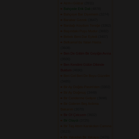
Azm-i Gülzar
(3911) 
Bahçede Erik Dali
(4878) 
Bahçeye Bar Diyemem
(3274) 
Barabar Gezek
(3647) 
Bardağı Koydum Tereğe
(3362) 
Başındaki Puşu Mudur
(3692) 
Bebek Beni Dar Eyledi
(3407) 
Belkama\'da Yatan Hasta
(3608) 
Ben De Gittim Bir Geyiğin Avına
(3500) 
Ben Kendimi Gülün Dibinde
Buldum
(4690) 
Beri Gel Beri De Boyu Güzelim
(3485) 
Bir Ay Doğdu Pasin\'den
(3302) 
Bir Ay Doğmuş
(3449) 
Bir Cenderme Geliyor
(3698) 
Bir Giderim Beş Ardıma
Bakarım
(3070) 
Bir Of Çeksem
(3602) 
Bir Olaydı
(3725) 
Bir Taş Attım Karakolun Camına
(3523) 
Bir Yakadan Bir Yakaya
(3476) 