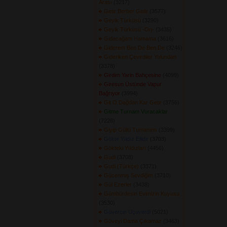
Arası
(3217) 
Getir Berber Getir
(3577) 
Geyik Türküsü
(3290) 
Geyik Türküsü -Orj-
(3435) 
Gidacağam Hamama
(3616) 
Giderem Ben De Ben De
(3246) 
Gideriken Çevirdiler Yolundan
(3378) 
Girdim Yarin Bahçesine
(4099) 
Giresun Üstünde Vapur
Bağrıyor
(3994) 
Git O Dağdan Kar Getir
(3756) 
Gitme Turnam Vuracaklar
(7228) 
Giyip Güllü Tumanımı
(3399) 
Gökte Yıldız Ellidir
(3703) 
Gökteki Yıldızları
(4456) 
Gudi
(3708) 
Gudi (Türkçe)
(3371) 
Gücenmiş Sevdiğim
(3710) 
Gül Ezerler
(3438) 
Gümbürdesin Evimizin Kuyusu
(3530) 
Güvercin Uçuverdi
(5021) 
Güveyi Dama Çıkamaz
(3463) 