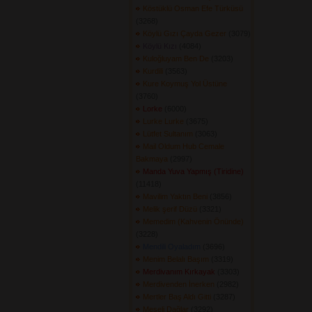
Köstüklü Osman Efe Türküsü
(3268) 
Köylü Gızı Çayda Gezer
(3079) 
Köylü Kızı
(4084) 
Kuloğluyam Ben De
(3203) 
Kurdili
(3563) 
Kure Koymuş Yol Üstüne
(3760) 
Lorke
(6000) 
Lurke Lurke
(3675) 
Lütfet Sultanım
(3063) 
Mail Oldum Hub Cemale
Bakmaya
(2997) 
Manda Yuva Yapmış (Tiridine)
(11418) 
Mavilim Yaktın Beni
(3856) 
Melik şerif Düzü
(3321) 
Memedim (Kahvenin Önünde)
(3228) 
Mendili Oyaladım
(3696) 
Menim Belalı Başım
(3319) 
Merdivanım Kırkayak
(3303) 
Merdivenden İnerken
(2982) 
Mertler Baş Aldı Gitti
(3287) 
Meşeli Dağlar
(3292) 