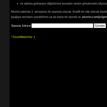
ve aklıma gelmeyen diğerlerine buradan selam göndermek istiyor
Akorist yakında 3. versiyonu ile yayında olacak. Keyifli bir site olacak diy
aşağıya epostanı yazabilirsin ya da bana bir eposta at.
akorist.com[et]gm
Eposta Adresi
* Düzelttiklerimiz :)