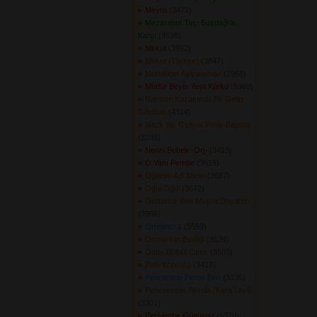
Meyro
(3471) 
Mezarımın Taşı Bozdağ\'a
Karşı
(3638) 
Mirkut
(3992) 
Mirkut (Türkçe)
(3847) 
Muhabbet Aşiyanımdır
(2968) 
Müdür Beyin Yeşil Kürkü
(5389) 
Narman Kazasında Bir Gelin
Gördüm
(4314) 
Nazlı Yar Geliyor Pınar Başına
(3285) 
Nenni Bebek -Orj-
(3413) 
O Yanı Pembe
(3615) 
Oğlanın Adı Metin
(3887) 
Oğul Oğul
(3672) 
Ordumuz Gitti Muş\'a Dayandı
(3956) 
Ormancı 1
(5559) 
Osman\'ın Bindiği
(3139) 
Ötme Bülbül Ötme
(3583) 
Palu Köprüsü
(3418) 
Pencerede Perde Ben
(3335) 
Penceremin Altında (Kara Leyli)
(3301) 
Perşembe Gününde
(5370) 