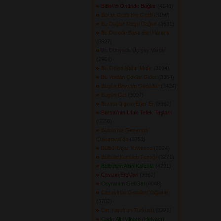
Bitlis\'in Önünde Bağlar
(4146) 
Boran Geldi Kış Geldi
(3159) 
Bu Dağlar Meşe Dağlar
(3631) 
Bu Derede Bastı Bizi Harami
(3627) 
Bu Dünyada Üç şey Vardır
(2964) 
Bu Gelen Nahır Mıdır
(3194) 
Bu Yoldan Çoklar Gider
(3354) 
Bugün Bayram Günüdür
(3424) 
Bugün Gel
(3007) 
Burma Diginin Eger Er
(3362) 
Bursa\'nın Ufak Tefek Taşları
(5556) 
Bülbül Ne Gezersin
Çukurova\'da
(3751) 
Bülbül Uçar Yuvasına
(3324) 
Bülbüle Kursam Tuzağı
(3271) 
Bülbülüm Altın Kafeste
(4291) 
Cevizin Etekleri
(3362) 
Ceyranım Gel Gel
(4048) 
Cezayir\'in Gemileri Yağlanır
(3702) 
Cin Yusuf\'un Türküsü
(3221) 
Çadır Altı Minare (Helvacı)