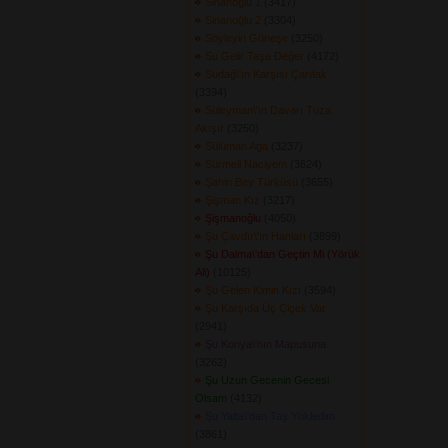
Sinanoğlu 1
(3417) 
Sinanoğlu 2
(3304) 
Söyleyin Güneşe
(3250) 
Su Gelir Taşa Değer
(4172) 
Sudağ\'ın Karşısı Çardak
(3394) 
Süleyman\'ın Davarı Tuza
Akışır
(3250) 
Sülüman Aga
(3237) 
Sürmeli Naciyem
(3624) 
Şahin Bey Türküsü
(3655) 
Şişman Kız
(3217) 
Şişmanoğlu
(4050) 
Şu Çavdır\'ın Hanları
(3899) 
Şu Dalma\'dan Geçtin Mi (Yörük
Ali)
(10125) 
Şu Gelen Kimin Kızı
(3594) 
Şu Karşıda Üç Çiçek Var
(2941) 
Şu Konya\'nın Mapusuna
(3262) 
Şu Uzun Gecenin Gecesi
Olsam
(4132) 
Şu Yalta\'dan Taş Yükledim
(3861) 