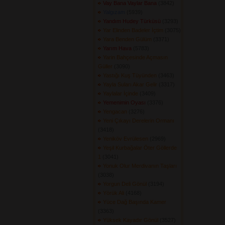
Vay Bana Vaylar Bana
(3842) 
Yalgızam
(5939) 
Yandım Hudey Türküsü
(3293) 
Yar Elinden Badeler İçtim
(3075) 
Yara Benden Gülüm
(3371) 
Yarım Hava
(5783) 
Yarin Bahçesinde Açmasın
Güller
(3090) 
Yastığı Kuş Tüyünden
(3463) 
Yayla Suları Akar Gelir
(3317) 
Yaylalar İçinde
(3409) 
Yemenimin Oyası
(3376) 
Yengacan
(3276) 
Yeni Çıkayı Derelerin Ormanı
(3418) 
Yeniköv Evrülesen
(2969) 
Yeşil Kurbağalar Öter Göllerde
1
(3041) 
Yonuk Olur Merdivanın Taşları
(3038) 
Yorgun Deli Gönül
(3194) 
Yörük Ali
(4168) 
Yüce Dağ Başında Kamer
(3363) 
Yüksek Kayadır Gönül
(3527) 