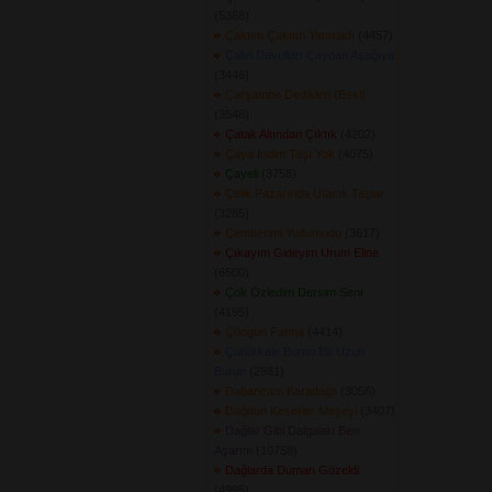
(5368) 
Çaktım Çaktım Yanmadı
(4457) 
Çalın Davulları Çaydan Aşağıya
(3446) 
Çarşamba Dedikleri (Eski)
(3548) 
Çatak Altından Çıktık
(4202) 
Çaya İndim Taşı Yok
(4075) 
Çayeli
(3758) 
Çelik Pazarında Ufacık Taşlar
(3285) 
Çemberimi Yudumudu
(3617) 
Çıkayım Gideyim Urum Eline
(6500) 
Çok Özledim Dersim Seni
(4195) 
Çöngün Fatma
(4414) 
Çürükkale Burnu Bir Uzun
Burun
(2981) 
Dabancam Karadağlı
(3056) 
Dağdan Keserler Meşeyi
(3407) 
Dağlar Gibi Dalgaları Ben
Aşarım
(10758) 
Dağlarda Duman Gözeldi
(4995) 