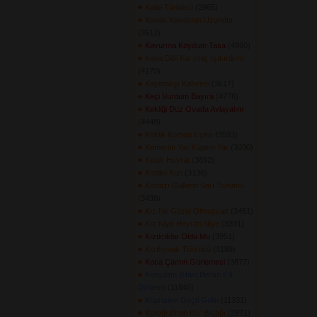
Katip Türküsü
(2965) 
Kavak Kavaktan Uzundur
(3612) 
Kavurma Koydum Tasa
(4860) 
Kaya Dibi Kar İmiş (şıkırdım)
(4170) 
Kaymakçı Kahvesi
(3617) 
Keçi Vurdum Bayıra
(4776) 
Kekliği Düz Ovada Avlayalım
(4448) 
Keklik Kumda Eşinir
(3593) 
Kemerim Yar Küpem Yar
(3030) 
Kesik Hoyrat
(3692) 
Kıralın Kızı
(3136) 
Kırmızı Güllerin Sarı Tohumu
(3438) 
Kız Ne Güzel Olmuşsan
(3461) 
Kız Niye Heyran Niye
(3391) 
Kızılcıklar Oldu Mu
(3951) 
Kızılırmak Türküsü
(3189) 
Koca Çamın Gürlemesi
(3877) 
Konyalım (Hani Benim Elli
Dirhem)
(11846) 
Köprüden Geçti Gelin
(11331) 
Köroğlu\'nun Kör Bıçağı
(2871) 