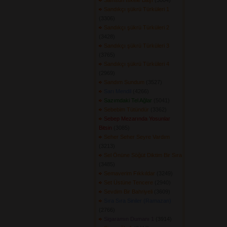
Samsun İskele Başı
(3004) 
Sandıkçı şükrü Türküleri 1
(3306) 
Sandıkçı şükrü Türküleri 2
(3428) 
Sandıkçı şükrü Türküleri 3
(3765) 
Sandıkçı şükrü Türküleri 4
(2969) 
Sandım Sundum
(3527) 
Sarı Mendil
(4266) 
Sazımdaki Tel Ağlar
(5041) 
Sebebim Tütündür
(3362) 
Sebep Mezarında Yosunlar
Bitsin
(3085) 
Seher Seher Seyre Vardım
(3213) 
Sel Önüne Söğüt Diktim Bir Sıra
(3485) 
Semaverim Fıkkıldar
(3249) 
Set Üstüne Tencere
(2940) 
Sevdim Bir Bahriyeli
(3609) 
Sıra Sıra Siniler (Ramazan)
(2766) 
Sigaramın Dumanı 1
(3914) 