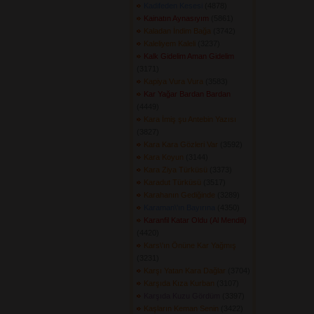
Kadifeden Kesesi
(4878) 
Kainatın Aynasıyım
(5861) 
Kaladan İndim Bağa
(3742) 
Kaleliyem Kaleli
(3237) 
Kalk Gidelim Aman Gidelim
(3171) 
Kapiya Vura Vura
(3583) 
Kar Yağar Bardan Bardan
(4449) 
Kara İmiş şu Antebin Yazısı
(3827) 
Kara Kara Gözleri Var
(3592) 
Kara Koyun
(3144) 
Kara Ziya Türküsü
(3373) 
Karadut Türküsü
(3517) 
Karahanın Gediğinde
(3289) 
Karaman\'ın Bayırına
(4350) 
Karanfil Katar Oldu (Al Mendili)
(4420) 
Kars\'ın Önüne Kar Yağmış
(3231) 
Karşı Yatan Kara Dağlar
(3704) 
Karşıda Kıza Kurban
(3107) 
Karşıda Kuzu Gördüm
(3397) 
Kaşların Keman Senin
(3422) 