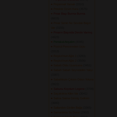
Peştemali Yamalı
(3310) 
Petekte Üzüm Kara
(3575) 
Pınar Başı Burma Burma
(6615) 
Pınar Senin Ne Sevdalı Başın
Var
(3155) 
Pınarın Başında Destin Varmış
(4623) 
Portakal Atışalım
(9345) 
Püskül Pencereden Uçtu
(3313) 
Reşko\'nun Ağıtı 1
(3283) 
Reşko\'nun Ağıtı 2
(3506) 
Sabah Oldu Uyansana
(3451) 
Sabah Sabah Seyredelim Yalıyı
(3387) 
Sabahleyin Çıktım Odun Yoluna
(3922) 
Sabunu Koydum Legene
(3709) 
Saçaklıkta Kilim Var
(3041) 
Salına Salına Girmiş Gelinim
(3680) 
Sallandım Girdim Bağa
(3365) 
Samanlıkta Su Durur
(2902) 