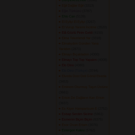
Dünya Arsızındır
(5596) 
Eğil Dağlar Eğil
(3313) 
Eğin Türküsü
(3787) 
Ehlo Can
(5139) 
El Eyliyi El Eyliyi
(3267) 
El Vurup Yaremi İncitme
(3520) 
Elâ Gözlü Pirim Geldi
(4150) 
Elma Tekerlendi Yar
(3318) 
Elmalıydım Günden Yana
Yarıldım
(2871) 
Elmayı Bıçakladım
(4300) 
Elmayı Top Top Yapalım
(4008) 
Elo Dino
(4380) 
Elo Dino (Türkçe)
(3744) 
Elveda Dost Deli Gönül Elveda
(3453) 
Eminem Oturmuş Taşın Üstüne
(3661) 
Erisin De Dağların Karı Erisin
(3637) 
Es Kişer Hampartsum E
(2752) 
Esbap Serdim Sicime
(5961) 
Esmerim Biçim Biçim
(6375) 
Esor Ovan Ertam
(3076) 
Estergon Kalesi
(5762) 