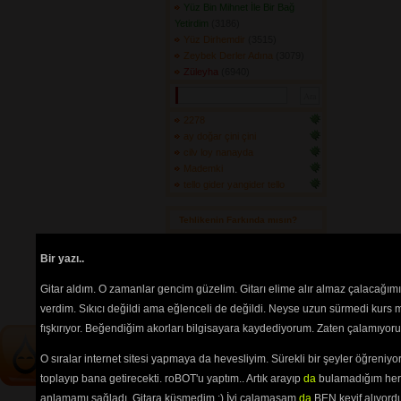
Yüz Bin Mihnet İle Bir Bağ
Yetirdim
(3186) 
Yüz Dirhemdir
(3515) 
Zeybek Derler Adına
(3079) 
Züleyha
(6940) 
2278
ay doğar çini çini
cilv loy nanayda
Mademki
tello gider yangider tello
Tehlikenin Farkında mısın? 
İçerik
akorların
,
tabların
,
bas
Bir yazı..
tablarının
ve 
sözlerin
ayırt 
edilebilmesi için
seçimlerinize
Gitar aldım. O zamanlar gencim güzelim. Gitarı elime alır almaz çalacağım
göre
renkli listelenmektedir.
verdim. Sıkıcı değildi ama eğlenceli de değildi. Neyse uzun sürmedi kurs m
fışkırıyor. Beğendiğim akorları bilgisayara kaydediyorum. Zaten çalamıyorum
O sıralar internet sitesi yapmaya da hevesliyim. Sürekli bir şeyler öğren
toplayıp bana getirecekti. roBOT'u yaptım.. Artık arayıp
da
bulamadığım her 
anlamamı sağladı. Gitara küsmedim :) İyi çalamasam
da
BEN keyif alıyord