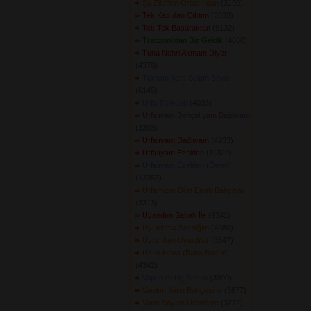
Şu Zile\'nin Ortasından
(3190) 
Tek Kapıdan Çıktım
(3333) 
Tek Tek Basaraktan
(5132) 
Trabzon\'dan Biz Geldik
(4050) 
Tuna Nehri Akmam Diyor
(4370) 
Turnam Yare Selam Söyle
(6145) 
Urfa Türküsü
(4033) 
Urfalıyam Bahçalıyam Bağlıyam
(3303) 
Urfalıyam Dağlıyam
(4933) 
Urfalıyam Ezelden
(11329) 
Urfalıyam Ezelden (Ömer)
(13353) 
Urfamızın Dört Etrafı Bahçalar
(3313) 
Uyandım Sabah İle
(9341) 
Uyuklama Sevdiğim
(4080) 
Uyur İken Uyardılar
(3647) 
Uzun Hava (Baba Bugün)
(4342) 
Vapurum Üç Borulu
(3990) 
Vardım Yarin Bahçesine
(3877) 
Varın Söylen Urfani\'ye
(3272) 