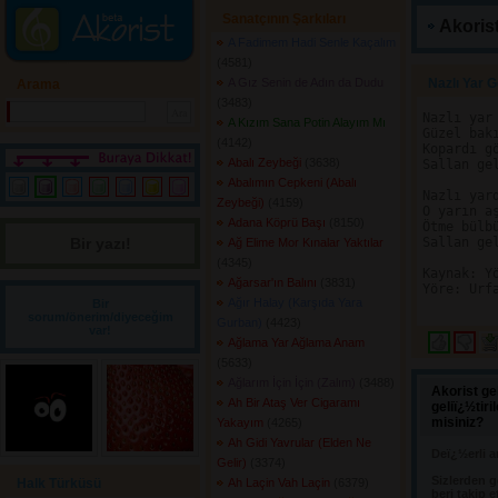
Sanatçının Şarkıları
Akorist
A Fadimem Hadi Senle Kaçalım
(4581) 
A Gız Senin de Adın da Dudu
Nazlı Yar G
Arama
(3483) 
Nazlı yar
A Kızım Sana Potin Alayım Mı
Güzel bak
(4142) 
Kopardı gö
Abalı Zeybeği
(3638) 
Sallan ge
Abalımın Cepkeni (Abalı
Nazlı yar
Zeybeği)
(4159) 
O yarın a
Adana Köprü Başı
(8150) 
Ötme bülbü
Bir yazı! 
Sallan ge
Ağ Elime Mor Kınalar Yaktılar
(4345) 
Kaynak: Yö
Ağarsar'ın Balını
(3831) 
Yöre: Urfa
Ağır Halay (Karşıda Yara
Bir
sorum/önerim/diyeceğim
Gurban)
(4423) 
var!
Ağlama Yar Ağlama Anam
(5633) 
Ağlarım İçin İçin (Zalım)
(3488) 
Akorist ge
Ah Bir Ataş Ver Cigaramı
geliï¿½tir
misiniz?
Yakayım
(4265) 
Ah Gidi Yavrular (Elden Ne
Deï¿½erli a
Gelir)
(3374) 
Sizlerden g
Halk Türküsü
Ah Laçin Vah Laçin
(6379) 
beri takip e