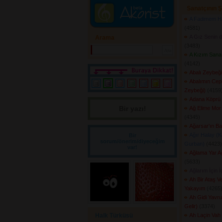
Sanatçının Ş
A Fadimem Ha
(4581) 
A Gız Senin 
Arama
(3483) 
A Kızım Sana 
(4142) 
Abalı Zeybeği
Abalımın Cepk
Zeybeği)
(4159)
Adana Köprü 
Bir yazı! 
Ağ Elime Mor 
(4345) 
Ağarsar'ın Bal
Ağır Halay (K
Bir
sorum/önerim/diyeceğim
Gurban)
(4423) 
var!
Ağlama Yar 
(5633) 
Ağlarım İçin İ
Ah Bir Ataş V
Yakayım
(4265)
Ah Gidi Yavru
Gelir)
(3374) 
Halk Türküsü
Ah Laçin Vah