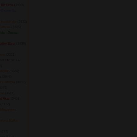
 Bir Elma
(3930) 
 Gezen Var
 Hezen Var
(3732) 
atarlar
(3385) 
kları Duman
Gülüm Bana
(3939) 
esi
(3521) 
et Efe
(4147) 
) 
mışlar
(3080) 
a
(3646) 
a (Türkçe)
(3330) 
276) 
yar
(3614) 
ad Akar
(3403) 
(3172) 
 Mezarımın
 Kona Kalka
4977) 