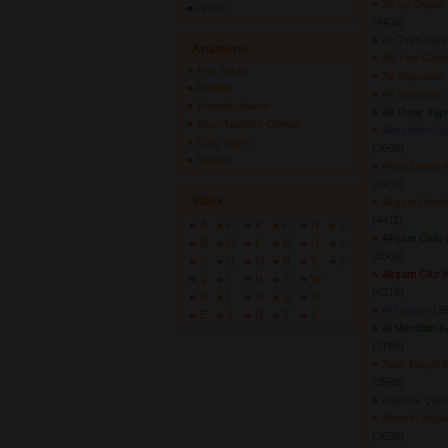
Ah şu Dağlar 
ArWiki
(4436) 
Ah Tren Kara
Anamenü
Ah Yine Geldi
Ana Sayfa
Ak Koyunum 
Profilim
Ak Koyunum 
Repertuarlarım
Ak Pınar Yap
Akor/Tab/Söz Gönder
Aksadeler Gi
Giriş Yapın
(3608) 
İletişim
Aksu Derler 
(3930) 
İndex
Akşam Olanda 
(4411) 
A
F
K
P
U
Z
Akşam Oldu G
B
G
L
Q
Ü
+
(3506) 
C
H
M
R
V
?
Akşam Olur Ka
Ç
I
N
S
W
(6318) 
D
İ
O
Ş
X
Al Fadime
(35
E
J
Ö
T
Y
Al Mendilim K
(3785) 
Alam Başım 
(3998) 
Alayaka Çaml
Alıverin Bağ
(3828) 