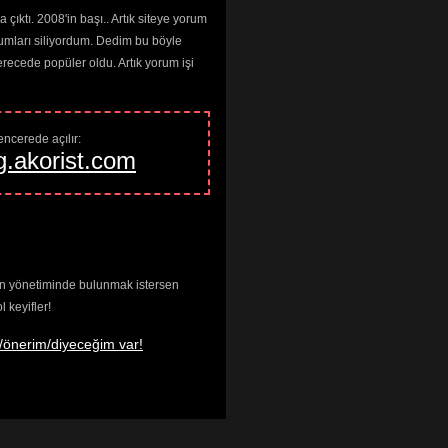
çıktı. 2008'in başı.. Artık siteye yorum
umları siliyordum. Dedim bu böyle
cede popüler oldu. Artık yorum işi
ncerede açılır: 
g.akorist.com
enin yönetiminde bulunmak istersen
keyifler!
/önerim/diyeceğim var!