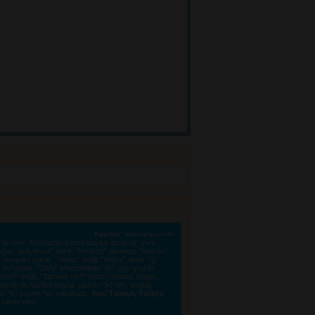
Kaynak:
www.zoque.net
le biter. Noktadan sonra boşluk bırakılır, yeni 
eğim, gidiyorum" denir. "Herkez" denmez "herkes"
kuyanı yorar. "Yanlız" değil "Yalnız" denir. "ğ"
e" denir. "Dahi" anlamındaki "de" ayrı yazılır.
"OKmi?" değil, "Tamam mı?" denir. "ahmet, belgin,
erin ilk harfleri büyük yazılır. "ki" eki, bağlaç
lır. "v" yerine "w" yazılmaz.
Yani Türkçe, Türkçe
linecektir. 