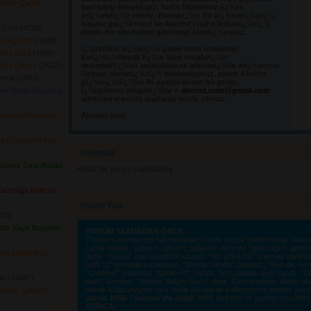
Sular Çağlar
beri takip etmekteyiz. Nefis fikirleriniz iï¿½in
teï¿½ekkï¿½r ederiz. Bunlarï¿½n bir kï¿½smï¿½nï¿½
hayata geï¿½irmeyi ve Akorist'i daha kullanï¿½cï¿½
 Tren
(4728) 
dostu bir site haline getirmeyi planlï¿½yoruz.
 Geçti Yar
(4109) 
ï¿½zellikle sï¿½kï¿½a gelen nota isteklerini 
Yüz Olsa
(3686) 
karï¿½ï¿½lamak iï¿½in bize notalarï¿½n
Yüz Olsa 1
(3432) 
matematiï¿½ini anlatabilecek arkadaï¿½lar arï¿½yoruz.
Uzman olmanï¿½zï¿½ beklemiyoruz, zaten Akorist
ısına
(3893) 
gï¿½nï¿½llï¿½ler ile ayakta duran bir proje.
yer Boylu Boyunca
ï¿½lgilenen arkadaï¿½lar
akorist.com@gmail.com
adresine e-posta atarlarsa mutlu oluruz.
Adına (Mercanım)
Akorist.com
(Tuntul\'un Kızı)
Yorumlar 
üneş Girdi Buluta
Henüz bir yorum yapılmamış.
ranlığa Kalırsın
Yorum Yap
23) 
aldı Kaya Başında
YORUM YAZMADAN ÖNCE:
Türkçe yazanlar için hatırlatmalar; cümle büyük harfle başlar, nokta i
cümle başlar. "gelcem, gitcem, gidiyom" denmez "geleceğim, gidec
Ben Dağın Aşım
denir. "Yaaaa" çok laubali bir sözdür. "bU şEkiLDE" yazmak sadece o
harfi "g" şeklinde yazılamaz. "Bende, sende" denmez, "Ben de, sen d
"Geldimi?" yazılmaz "Geldi mi?" yazılır. Soru takıları ayrı yazılır. 
arı
(4047) 
duru" denmez. "Ahmet, Belgin, Duru" denir. Özel isimlerin, illerin, ülkel
olarak kullanılıyorsa ayrı, iyelik eki olarak kullanıyorsa birleşik yazı
lamamı Çalayım
yazılır. MSN Türkçesi'yle değil.
MSN türkçesi ile yazılan yorumlar si
AYRICA: