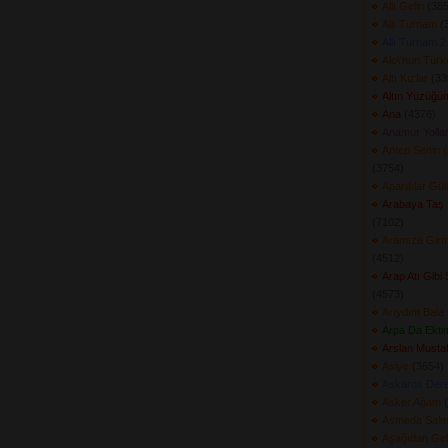
Allı Gelin
(385
Allı Turnam
(3
Allı Turnam 2
Alo\'nun Tür
Altı Kızlar
(339
Altın Yüzüğüm
Ana
(4376) 
Anamur Yollar
Antep Senin 
(3754) 
Apardılar Gü
Arabaya Taş
(7102) 
Aramıza Girm
(4512) 
Arap Atı Gibi 
(4573) 
Arıydım Bala
Arpa Da Ektim
Arslan Musta
Asiye
(3654) 
Askaros Dere
Asker Ağam
(
Asmada Salmış
Aşağıdan Ge