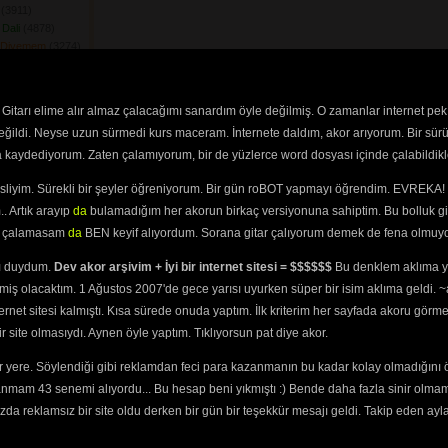
(3911) 
Dali
(4878) 
 Diyemem
(3274) 
ek
(3647) 
dum Tereğe
(3362) 
şu Mudur
(3692) 
Gitarı elime alır almaz çalacağımı sanardım öyle değilmiş. O zamanlar internet pek
ar Eyledi
(3407) 
değildi. Neyse uzun sürmedi kurs maceram. İnternete daldım, akor arıyorum. Bir sürü
Yatan Hasta
ra kaydediyorum. Zaten çalamıyorum, bir de yüzlerce word dosyası içinde çalabildikle
 Bir Geyiğin Avına
esliyim. Sürekli bir şeyler öğreniyorum. Bir gün roBOT yapmayı öğrendim. EVREKA! 
Gülün Dibinde
. Artık arayıp
da
bulamadığım her akorun birkaç versiyonuna sahiptim. Bu bolluk gi
yi çalamasam
da
BEN keyif alıyordum. Sorana gitar çalıyorum demek de fena olmuyo
i De Boyu Güzelim
ını duydum.
Dev akor arşivim + İyi bir internet sitesi = $$$$$$
Bu denklem aklıma ya
Pasin\'den
(3302) 
miş olacaktım. 1 Ağustos 2007'de gece yarısı uyurken süper bir isim aklıma geldi.
uş
(3449) 
ternet sitesi kalmıştı. Kısa sürede onuda yaptım. İlk kriterim her sayfada akoru görm
 Geliyor
(3698) 
site olmasıydı. Aynen öyle yaptım. Tıklıyorsun pat diye akor.
Beş Ardıma
 yere. Söylendiği gibi reklamdan feci para kazanmanın bu kadar kolay olmadığını 
em
(3602) 
anmam 43 senemi alıyordu... Bu hesap beni yıkmıştı :) Bende daha fazla sinir olma
25) 
m Karakolun Camına
da reklamsız bir site oldu derken bir gün bir teşekkür mesajı geldi. Takip eden ayl
Bir Yakaya
(3476) 