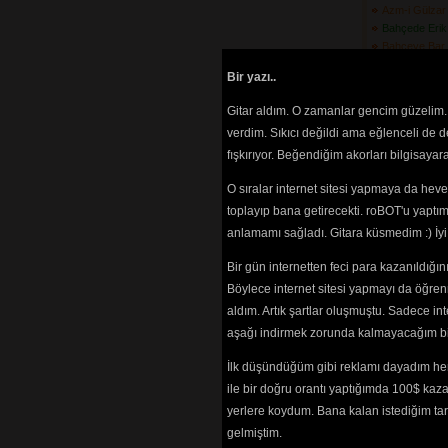
Azm-i Gülzar
Bahçede Erik 
Bahçeye Bar
Barabar Gez
Bir yazı..
Bardağı Koy
Başındaki Pu
Gitar aldım. O zamanlar gencim güzelim. 
Bebek Beni D
verdim. Sıkıcı değildi ama eğlenceli de 
Belkama\'da 
fışkırıyor. Beğendiğim akorları bilgisaya
(3608) 
Ben De Gittim
O sıralar internet sitesi yapmaya da hev
(3500) 
Ben Kendimi 
toplayıp bana getirecekti. roBOT'u yaptım.
Buldum
(4690) 
anlamamı sağladı. Gitara küsmedim :) İ
Beri Gel Ber
(3485) 
Bir gün internetten feci para kazanıldığ
Bir Ay Doğdu 
Böylece internet sitesi yapmayı da öğren
Bir Ay Doğm
aldım. Artık şartlar oluşmuştu. Sadece in
Bir Cenderme
aşağı indirmek zorunda kalmayacağım bir 
Bir Giderim 
Bakarım
(3070) 
İlk düşündüğüm gibi reklamı dayadım her
Bir Of Çeks
ile bir doğru orantı yaptığımda 100$ kaz
Bir Olaydı
(37
Bir Taş Attı
yerlere koydum. Bana kalan istediğim tarz
(3523) 
gelmiştim.
Bir Yakadan 