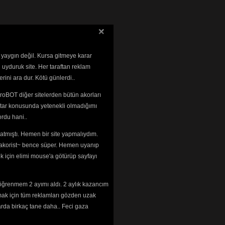
 yaygın değil. Kursa gitmeye karar
 uyduruk site. Her taraftan reklam
rini ara dur. Kötü günlerdi..
roBOT diğer sitelerden bütün akorları
tar konusunda yetenekli olmadığımı 
rdu hani..
tmıştı. Hemen bir site yapmalıydım. 
 ~akorist~ bence süper. Hemen uyanıp
ek için elimi mouse'a götürüp sayfayı
öğrenmem 2 ayımı aldı. 2 aylık kazancım
mak için tüm reklamları gözden uzak
arda birkaç tane daha.. Feci gaza