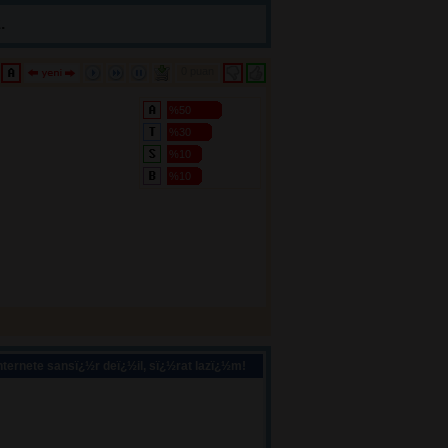
.
0 puan 
%50
%30
%10
%10
ternete sansï¿½r deï¿½il, sï¿½rat lazï¿½m!