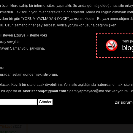
nde Bağlar
(4146) 
özelliklere sahip bir internet sitesi yapmaktı. Şu anda görmüş olduğunuz site ortaya 
ış Geldi
(3159) 
ekmeden. Tek sorun yorumlar gerçekten bir gariplerdi. Arada bir uygun olmayan yor
şe Dağlar
(3631) 
o yüzden bir gün "YORUM YAZMADAN ÖNCE" yazısını ekledim. Bu yazı ummadığım dere
stı Bizi Harami
trolü. Uzun zamandır her şey serbest. Ayrıca yorum konusuna değinmişken;
ç şey Vardır
 isteyen Ezgi'ye, (isteme yok)
ır Mıdır
(3194) 
Yeni pe
ray sevgisine,
blo
klar Gider
(3354) 
amayan Samanyolu şarkısına,
m Günüdür
(3424) 
07) 
n Eger Er
(3362) 
ara
ak Tefek Taşları
buradan selam göndermek istiyorum.
zersin
751) 
olacak. Keyifli bir site olacak diyebilirim. Yeni site açıldığında haberdar olmak, sit
Yuvasına
(3324) 
 bir eposta at.
akorist.com[et]gmail.com
Spam yapmayacağıma söz veriyorum. Bol 
am Tuzağı
(3271) 
n Kafeste
(4291) 
Bir sorum
ri
(3362) 
 Gel
(4048) 
mileri Yağlanır
n Türküsü
(3221) 
nare (Helvacı)