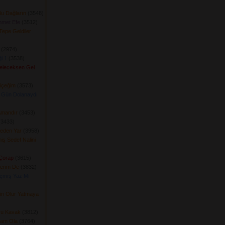
u Dağların
(3548) 
hmet Efe
(3512) 
 Tepe Geldiler
(2974) 
i 1
(3538) 
Geleceksen Gel
içeğim
(3573) 
 Gün Dolanaydı
Amandır
(3453) 
3433) 
Geden Yar
(3958) 
ş Sedef Nalini
 Çorap
(3615) 
erim De
(3832) 
çmış Yaz Mı
rin Olur Yatmaya
uru Kavak
(3812) 
ram Ola
(3764) 