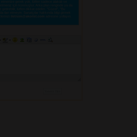
tmenize gerek yok, lütfen sadece alakalı ve 
e etmeniz için konmuştur. Arka plan renginde ya da
tirebilir, lütfen dikkat edelim. "Güzel", "Bu
a ilan etmeyin. Sanatçılar hakkında bilgi girmek
lerinizi 
iletisim@akorist.com
adresine yollayın. 