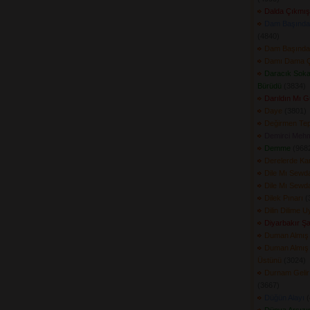
Dalda Çıkmış
Dam Başında
(4840) 
Dam Başında
Damı Dama Ç
Daracık Soka
Bürüdü
(3834) 
Darıldın Mı 
Daye
(3801) 
Değirmen Tep
Demirci Mehm
Demme
(9682
Derelerde Ka
Dile Mı Sewd
Dile Mı Sewd
Dilek Pınarı
(3
Dilin Dilime U
Diyarbakır Ş
Duman Almış
Duman Almış
Üstünü
(3024) 
Durnam Gelir
(3667) 
Düğün Alayı
(