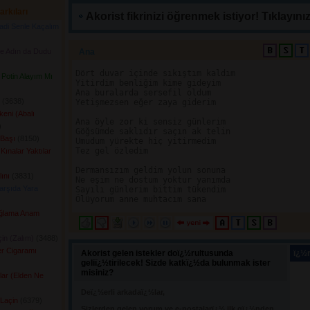
arkıları
Akorist fikrinizi öğrenmek istiyor! Tıklayınız
di Senle Kaçalım
de Adın da Dudu
Ana 
Dört duvar içinde sıkıştım kaldım

Potin Alayım Mı
Yitirdim benliğim kime gideyim

Ana buralarda sersefil oldum

(3638) 
Yetişmezsen eğer zaya giderim

eni (Abalı
Ana öyle zor ki sensiz günlerim

 
Göğsümde saklıdır saçın ak telin

Başı
(8150) 
Umudum yürekte hiç yitirmedim

Tez gel özledim

Kınalar Yaktılar
Dermansızım geldim yolun sonuna

ını
(3831) 
Ne eşim ne dostum yoktur yanımda

arşıda Yara
Sayılı günlerim bittim tükendim

Ağlama Anam
çin (Zalım)
(3488) 
er Cigaramı
Akorist gelen istekler doï¿½rultusunda
ï¿½n
geliï¿½tirilecek! Sizde katkï¿½da bulunmak ister
 
misiniz?
lar (Elden Ne
Deï¿½erli arkadaï¿½lar,
 Laçin
(6379) 
Sizlerden gelen yorum ve e-postalarï¿½ ilk gï¿½nden 