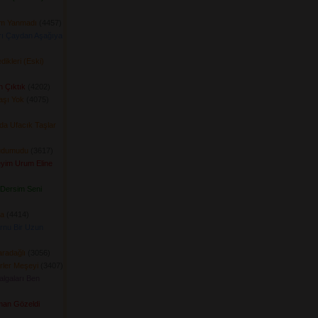
ım Yanmadı
(4457) 
arı Çaydan Aşağıya
ikleri (Eski)
n Çıktık
(4202) 
aşı Yok
(4075) 
da Ufacık Taşlar
udumudu
(3617) 
yim Urum Eline
Dersim Seni
a
(4414) 
rnu Bir Uzun
radağlı
(3056) 
ler Meşeyi
(3407) 
algaları Ben
man Gözeldi