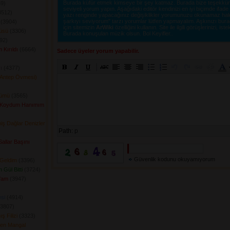
Burada küfür etmek kimseye bir şey katmaz. Burada bize teşekkür e
9) 
seviyeli yorum yapın. Aşağıdaki editör kendinizi en iyi biçimde ifad
512) 
yazı renginde yapacağınız değişiklikler yorumunuzu okunamaz hale ge
şarkıyı seviyorum" tarzı yorumlar lütfen yapmayalım. Aşkınızı burad
(3904) 
için sitemizin
ArWiki
özelliğini kullanın. Site ile ilgili görüşlerinizi, istek
küsü
(3306) 
Burada konuşulan müzik olsun. Bol Keyifler..
2) 
 Kırıldı
(6664) 
Sadece üyeler yorum yapabilir.
ı
(4377) 
(Antep Övmesi)
lümü
(3565) 
 Koydum Hanımım
iş Dağlar Denizler
Path:
p
Sallar Başını
Güvenlik kodunu okuyamıyorum
 Geldim
(3396) 
 Gül Bitti
(3724) 
fam
(3947) 
si
(4914) 
3807) 
 Filizi
(3323) 
len Mangal