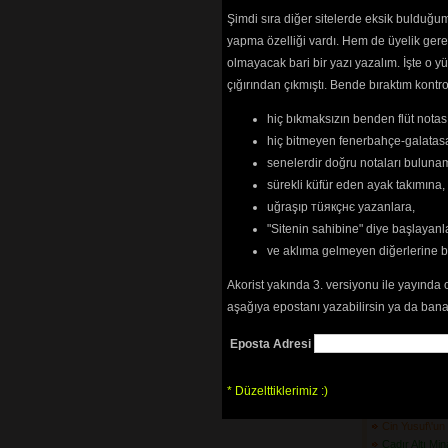
Bitlis\'in Önü
Şimdi sıra diğer sitelerde eksik bulduğum 
Boran Geldi K
yapma özelliği vardı. Hem de üyelik ger
Bu Dağlar Me
olmayacak bari bir yazı yazalım. İşte 
Bu Derede Ba
çığırından çıkmıştı. Bende bıraktım kon
(3627) 
Bu Dünyada Ü
hiç bıkmaksızın benden flüt notası
(2964) 
Bu Gelen Nah
hiç bitmeyen fenerbahçe-galatasa
Bu Yoldan Ço
senelerdir doğru notaları bulun
Bugün Bayra
sürekli küfür eden ayak takımına,
Bugün Gel
(30
uğraşıp тüякçнє yazanlara,
Burma Digini
"Sitenin sahibine" diye başlayanl
Bursa\'nın Uf
(5556) 
ve aklıma gelmeyen diğerlerine 
Bülbül Ne Ge
Çukurova\'da
(3
Akorist yakında 3. versiyonu ile yayında 
Bülbül Uçar 
aşağıya epostanı yazabilirsin ya da bana
Bülbüle Kurs
Bülbülüm Altı
Eposta Adresi
Cevizin Etekle
Ceyranım Gel
* Düzelttiklerimiz :)
Cezayir\'in Ge
(3702) 
Cin Yusuf\'u
Çadır Altı Mi