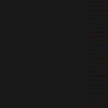
Kömürü
(3331) 
Aşam Anam B
Atçalı Kel Me
Atlarını Tepe
(3254) 
Avşar Beyleri
Avşar Zeybeğ
Ay Bulutta (
Gayrı)
(3942) 
Ay Çiçeğim Ç
Ay Dolanaydı
(3554) 
Ay Gız Adın 
Ay Ne Gece
(
Ay Sallanıp 
Ayağına Giymi
(3823) 
Ayağında İki
Ayakkabı Giy
Ayva Çiçek A
Gelecek
(5612) 
Ayva Dibi Se
(3319) 
Ayvalı\'da K
Az Kaldı Bay