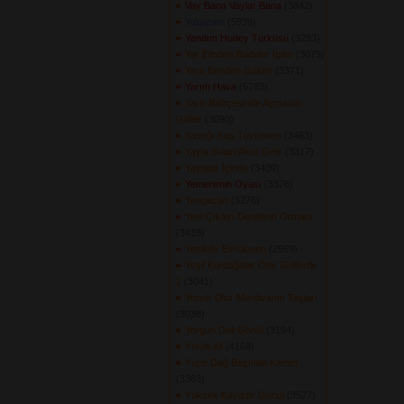
Vay Bana Vaylar Bana
(3842) 
Yalgızam
(5939) 
Yandım Hudey Türküsü
(3293) 
Yar Elinden Badeler İçtim
(3075) 
Yara Benden Gülüm
(3371) 
Yarım Hava
(5783) 
Yarin Bahçesinde Açmasın
Güller
(3090) 
Yastığı Kuş Tüyünden
(3463) 
Yayla Suları Akar Gelir
(3317) 
Yaylalar İçinde
(3409) 
Yemenimin Oyası
(3376) 
Yengacan
(3276) 
Yeni Çıkayı Derelerin Ormanı
(3418) 
Yeniköv Evrülesen
(2969) 
Yeşil Kurbağalar Öter Göllerde
1
(3041) 
Yonuk Olur Merdivanın Taşları
(3038) 
Yorgun Deli Gönül
(3194) 
Yörük Ali
(4168) 
Yüce Dağ Başında Kamer
(3363) 
Yüksek Kayadır Gönül
(3527) 