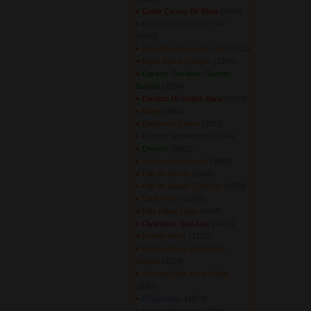
Dalda Çıkmış Bir Elma
(3930) 
Dam Başında Gezen Var
(4840) 
Dam Başında Hezen Var
(3732) 
Damı Dama Çatarlar
(3385) 
Daracık Sokakları Duman
Bürüdü
(3834) 
Darıldın Mı Gülüm Bana
(3939) 
Daye
(3801) 
Değirmen Tepesi
(3521) 
Demirci Mehmet Efe
(4147) 
Demme
(9682) 
Derelerde Kamışlar
(3080) 
Dile Mı Sewda
(3646) 
Dile Mı Sewda (Türkçe)
(3330) 
Dilek Pınarı
(3276) 
Dilin Dilime Uyar
(3614) 
Diyarbakır Şad Akar
(3403) 
Duman Almış
(3172) 
Duman Almış Mezarımın
Üstünü
(3024) 
Durnam Gelir Kona Kalka
(3667) 
Düğün Alayı
(4977) 