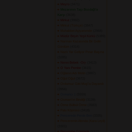
Meyro
(3471) 
Mezarımın Taşı Bozdağ\'a
Karşı
(3638) 
Mirkut
(3992) 
Mirkut (Türkçe)
(3847) 
Muhabbet Aşiyanımdır
(2968) 
Müdür Beyin Yeşil Kürkü
(5389) 
Narman Kazasında Bir Gelin
Gördüm
(4314) 
Nazlı Yar Geliyor Pınar Başına
(3285) 
Nenni Bebek -Orj-
(3413) 
O Yanı Pembe
(3615) 
Oğlanın Adı Metin
(3887) 
Oğul Oğul
(3672) 
Ordumuz Gitti Muş\'a Dayandı
(3956) 
Ormancı 1
(5559) 
Osman\'ın Bindiği
(3139) 
Ötme Bülbül Ötme
(3583) 
Palu Köprüsü
(3418) 
Pencerede Perde Ben
(3335) 
Penceremin Altında (Kara Leyli)
(3301) 
Perşembe Gününde
(5370) 