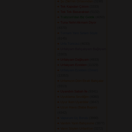
Şu Zile\'nin Ortasından
(3190) 
Tek Kapıdan Çıktım
(3333) 
Tek Tek Basaraktan
(5132) 
Trabzon\'dan Biz Geldik
(4050) 
Tuna Nehri Akmam Diyor
(4370) 
Turnam Yare Selam Söyle
(6145) 
Urfa Türküsü
(4033) 
Urfalıyam Bahçalıyam Bağlıyam
(3303) 
Urfalıyam Dağlıyam
(4933) 
Urfalıyam Ezelden
(11329) 
Urfalıyam Ezelden (Ömer)
(13353) 
Urfamızın Dört Etrafı Bahçalar
(3313) 
Uyandım Sabah İle
(9341) 
Uyuklama Sevdiğim
(4080) 
Uyur İken Uyardılar
(3647) 
Uzun Hava (Baba Bugün)
(4342) 
Vapurum Üç Borulu
(3990) 
Vardım Yarin Bahçesine
(3877) 
Varın Söylen Urfani\'ye
(3272) 