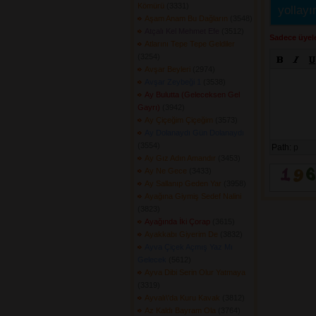
Kömürü
(3331) 
yollayı
Aşam Anam Bu Dağların
(3548) 
Atçalı Kel Mehmet Efe
(3512) 
Sadece üyele
Atlarını Tepe Tepe Geldiler
(3254) 
Avşar Beyleri
(2974) 
Avşar Zeybeği 1
(3538) 
Ay Bulutta (Geleceksen Gel
Gayrı)
(3942) 
Ay Çiçeğim Çiçeğim
(3573) 
Ay Dolanaydı Gün Dolanaydı
(3554) 
Path:
p
Ay Gız Adın Amandır
(3453) 
Ay Ne Gece
(3433) 
Ay Sallanıp Geden Yar
(3958) 
Ayağına Giymiş Sedef Nalini
(3823) 
Ayağında İki Çorap
(3615) 
Ayakkabı Giyerim De
(3832) 
Ayva Çiçek Açmış Yaz Mı
Gelecek
(5612) 
Ayva Dibi Serin Olur Yatmaya
(3319) 
Ayvalı\'da Kuru Kavak
(3812) 
Az Kaldı Bayram Ola
(3764) 