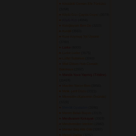
Köstüklü Osman Efe Türküsü
(3268) 
Köylü Gızı Çayda Gezer
(3079) 
Köylü Kızı
(4084) 
Kuloğluyam Ben De
(3203) 
Kurdili
(3563) 
Kure Koymuş Yol Üstüne
(3760) 
Lorke
(6000) 
Lurke Lurke
(3675) 
Lütfet Sultanım
(3063) 
Mail Oldum Hub Cemale
Bakmaya
(2997) 
Manda Yuva Yapmış (Tiridine)
(11418) 
Mavilim Yaktın Beni
(3856) 
Melik şerif Düzü
(3321) 
Memedim (Kahvenin Önünde)
(3228) 
Mendili Oyaladım
(3696) 
Menim Belalı Başım
(3319) 
Merdivanım Kırkayak
(3303) 
Merdivenden İnerken
(2982) 
Mertler Baş Aldı Gitti
(3287) 
Meşeli Dağlar
(3292) 