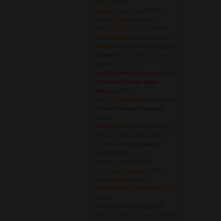
Arası
(3217) 
Getir Berber Getir
(3577) 
Geyik Türküsü
(3290) 
Geyik Türküsü -Orj-
(3435) 
Gidacağam Hamama
(3616) 
Giderem Ben De Ben De
(3246) 
Gideriken Çevirdiler Yolundan
(3378) 
Girdim Yarin Bahçesine
(4099) 
Giresun Üstünde Vapur
Bağrıyor
(3994) 
Git O Dağdan Kar Getir
(3756) 
Gitme Turnam Vuracaklar
(7228) 
Giyip Güllü Tumanımı
(3399) 
Gökte Yıldız Ellidir
(3703) 
Gökteki Yıldızları
(4456) 
Gudi
(3708) 
Gudi (Türkçe)
(3371) 
Gücenmiş Sevdiğim
(3710) 
Gül Ezerler
(3438) 
Gümbürdesin Evimizin Kuyusu
(3530) 
Güvercin Uçuverdi
(5021) 
Güveyi Dama Çıkamaz
(3463) 