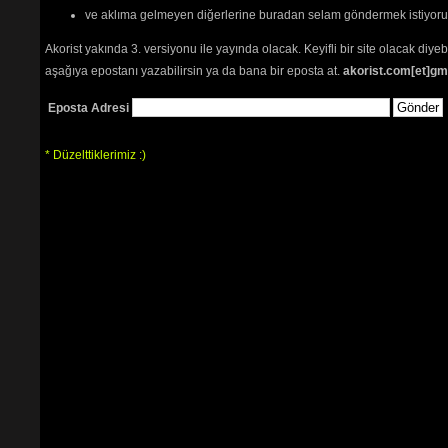
ve aklıma gelmeyen diğerlerine buradan selam göndermek istiyor
Akorist yakında 3. versiyonu ile yayında olacak. Keyifli bir site olacak diy
aşağıya epostanı yazabilirsin ya da bana bir eposta at.
akorist.com[et]gm
Eposta Adresi
* Düzelttiklerimiz :)