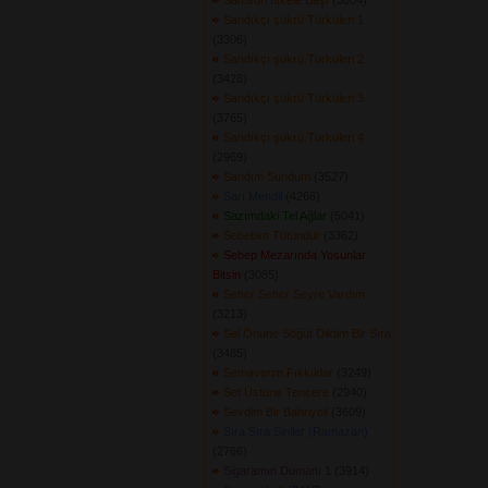
Samsun İskele Başı
(3004) 
Sandıkçı şükrü Türküleri 1
(3306) 
Sandıkçı şükrü Türküleri 2
(3428) 
Sandıkçı şükrü Türküleri 3
(3765) 
Sandıkçı şükrü Türküleri 4
(2969) 
Sandım Sundum
(3527) 
Sarı Mendil
(4266) 
Sazımdaki Tel Ağlar
(5041) 
Sebebim Tütündür
(3362) 
Sebep Mezarında Yosunlar
Bitsin
(3085) 
Seher Seher Seyre Vardım
(3213) 
Sel Önüne Söğüt Diktim Bir Sıra
(3485) 
Semaverim Fıkkıldar
(3249) 
Set Üstüne Tencere
(2940) 
Sevdim Bir Bahriyeli
(3609) 
Sıra Sıra Siniler (Ramazan)
(2766) 
Sigaramın Dumanı 1
(3914) 