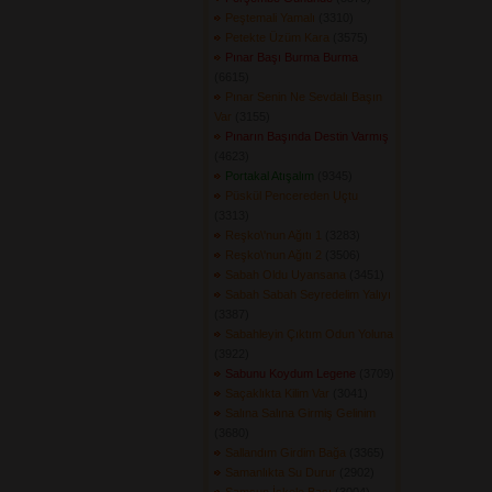
Peştemali Yamalı
(3310) 
Petekte Üzüm Kara
(3575) 
Pınar Başı Burma Burma
(6615) 
Pınar Senin Ne Sevdalı Başın
Var
(3155) 
Pınarın Başında Destin Varmış
(4623) 
Portakal Atışalım
(9345) 
Püskül Pencereden Uçtu
(3313) 
Reşko\'nun Ağıtı 1
(3283) 
Reşko\'nun Ağıtı 2
(3506) 
Sabah Oldu Uyansana
(3451) 
Sabah Sabah Seyredelim Yalıyı
(3387) 
Sabahleyin Çıktım Odun Yoluna
(3922) 
Sabunu Koydum Legene
(3709) 
Saçaklıkta Kilim Var
(3041) 
Salına Salına Girmiş Gelinim
(3680) 
Sallandım Girdim Bağa
(3365) 
Samanlıkta Su Durur
(2902) 