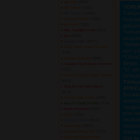
Allı Gelin
(3859) 
YORU
Allı Turnam
(3512) 
Türkçe 
Allı Turnam 2
(3904) 
Noktada
Alo\'nun Türküsü
(3306) 
Altı Kızlar
(3392) 
gidiyo
Altın Yüzüğüm Kırıldı
(6664) 
"herke
Ana
(4376) 
okuyanı
Anamur Yolları
(4377) 
"Bende,
Antep Senin (Antep Övmesi)
ayrı ya
(3754) 
"OKmi?
Apardılar Gülümü
(3565) 
Belgin, 
Arabaya Taş Koydum Hanımım
"ki" ek
(7102) 
birleşi
Aramıza Girmiş Dağlar Denizler
(4512) 
Türkçes
Arap Atı Gibi Sallar Başını
AYRIC
(4573) 
Burada
Arıydım Bala Geldim
(3396) 
etmeniz
Arpa Da Ektim Gül Bitti
(3724) 
Aşağıda
Arslan Mustafam
(3947) 
plan re
Asiye
(3654) 
okunama
Askaros Deresi
(4914) 
seviyor
Asker Ağam
(3807) 
Sanatçı
Asmada Salmış Filizi
(3323) 
Aşağıdan Gelen Mangal
Site ile