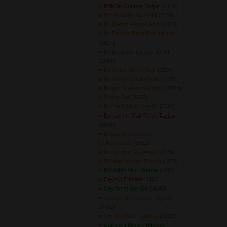
Bitlis\'in Önünde Bağlar
(4146) 
Boran Geldi Kış Geldi
(3159) 
Bu Dağlar Meşe Dağlar
(3631) 
Bu Derede Bastı Bizi Harami
(3627) 
Bu Dünyada Üç şey Vardır
(2964) 
Bu Gelen Nahır Mıdır
(3194) 
Bu Yoldan Çoklar Gider
(3354) 
Bugün Bayram Günüdür
(3424) 
Bugün Gel
(3007) 
Burma Diginin Eger Er
(3362) 
Bursa\'nın Ufak Tefek Taşları
(5556) 
Bülbül Ne Gezersin
Çukurova\'da
(3751) 
Bülbül Uçar Yuvasına
(3324) 
Bülbüle Kursam Tuzağı
(3271) 
Bülbülüm Altın Kafeste
(4291) 
Cevizin Etekleri
(3362) 
Ceyranım Gel Gel
(4048) 
Cezayir\'in Gemileri Yağlanır
(3702) 
Cin Yusuf\'un Türküsü
(3221) 
Çadır Altı Minare (Helvacı)