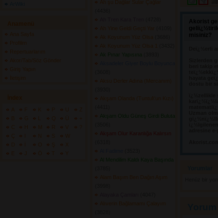
Ah şu Dağlar Sular Çağlar
ArWiki
(4436) 
Ah Tren Kara Tren
(4728) 
Akorist ge
Anamenü
geliï¿½tir
Ah Yine Geldi Geçti Yar
(4109) 
Ana Sayfa
misiniz?
Ak Koyunum Yüz Olsa
(3686) 
Profilim
Ak Koyunum Yüz Olsa 1
(3432) 
Deï¿½erli a
Repertuarlarım
Ak Pınar Yapısına
(3893) 
Akor/Tab/Söz Gönder
Sizlerden g
Aksadeler Giyer Boylu Boyunca
beri takip e
Giriş Yapın
(3608) 
teï¿½ekkï¿
İletişim
hayata geï¿
Aksu Derler Adına (Mercanım)
dostu bir s
(3930) 
ï¿½zellikle
İndex
Akşam Olanda (Tuntul\'un Kızı)
karï¿½ï¿½l
(4411) 
matematiï¿½
A
F
K
P
U
Z
Uzman olma
Akşam Oldu Güneş Girdi Buluta
B
G
L
Q
Ü
+
gï¿½nï¿½llï
(3506) 
ï¿½lgilene
C
H
M
R
V
?
adresine e-
Akşam Olur Karanlığa Kalırsın
Ç
I
N
S
W
(6318) 
Akorist.co
D
İ
O
Ş
X
Al Fadime
(3523) 
E
J
Ö
T
Y
Al Mendilim Kaldı Kaya Başında
Yorumlar 
(3785) 
Alam Başım Ben Dağın Aşım
Henüz bir yo
(3998) 
Alayaka Çamları
(4047) 
Alıverin Bağlamamı Çalayım
Yorum
(3828) 