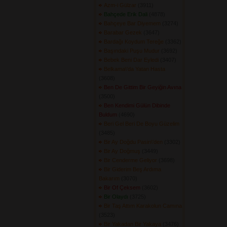
Azm-i Gülzar
(3911) 
Bahçede Erik Dali
(4878) 
Bahçeye Bar Diyemem
(3274) 
Barabar Gezek
(3647) 
Bardağı Koydum Tereğe
(3362) 
Başındaki Puşu Mudur
(3692) 
Bebek Beni Dar Eyledi
(3407) 
Belkama\'da Yatan Hasta
(3608) 
Ben De Gittim Bir Geyiğin Avına
(3500) 
Ben Kendimi Gülün Dibinde
Buldum
(4690) 
Beri Gel Beri De Boyu Güzelim
(3485) 
Bir Ay Doğdu Pasin\'den
(3302) 
Bir Ay Doğmuş
(3449) 
Bir Cenderme Geliyor
(3698) 
Bir Giderim Beş Ardıma
Bakarım
(3070) 
Bir Of Çeksem
(3602) 
Bir Olaydı
(3725) 
Bir Taş Attım Karakolun Camına
(3523) 
Bir Yakadan Bir Yakaya
(3476) 