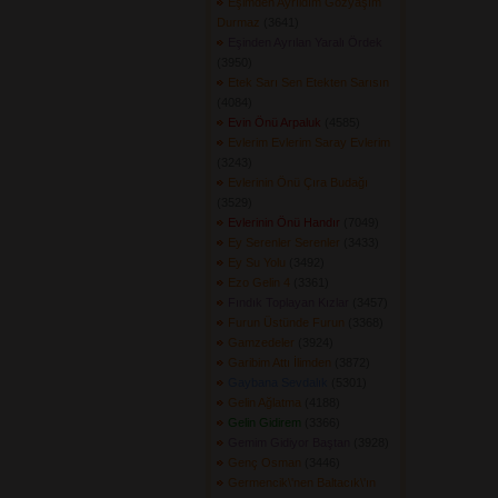
Eşimden Ayrıldım Gözyaşım
Durmaz
(3641) 
Eşinden Ayrılan Yaralı Ördek
(3950) 
Etek Sarı Sen Etekten Sarısın
(4084) 
Evin Önü Arpaluk
(4585) 
Evlerim Evlerim Saray Evlerim
(3243) 
Evlerinin Önü Çıra Budağı
(3529) 
Evlerinin Önü Handır
(7049) 
Ey Serenler Serenler
(3433) 
Ey Su Yolu
(3492) 
Ezo Gelin 4
(3361) 
Fındık Toplayan Kızlar
(3457) 
Furun Üstünde Furun
(3368) 
Gamzedeler
(3924) 
Garibim Attı İlimden
(3872) 
Gaybana Sevdalık
(5301) 
Gelin Ağlatma
(4188) 
Gelin Gidirem
(3366) 
Gemim Gidiyor Baştan
(3928) 
Genç Osman
(3446) 
Germencik\'nen Baltacık\'ın