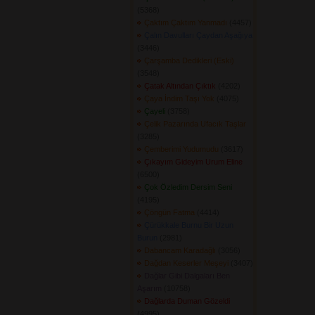
(5368) 
Çaktım Çaktım Yanmadı
(4457) 
Çalın Davulları Çaydan Aşağıya
(3446) 
Çarşamba Dedikleri (Eski)
(3548) 
Çatak Altından Çıktık
(4202) 
Çaya İndim Taşı Yok
(4075) 
Çayeli
(3758) 
Çelik Pazarında Ufacık Taşlar
(3285) 
Çemberimi Yudumudu
(3617) 
Çıkayım Gideyim Urum Eline
(6500) 
Çok Özledim Dersim Seni
(4195) 
Çöngün Fatma
(4414) 
Çürükkale Burnu Bir Uzun
Burun
(2981) 
Dabancam Karadağlı
(3056) 
Dağdan Keserler Meşeyi
(3407) 
Dağlar Gibi Dalgaları Ben
Aşarım
(10758) 
Dağlarda Duman Gözeldi
(4995) 