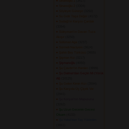
Sinanoğlu 1
(3417) 
Sinanoğlu 2
(3304) 
Söyleyin Güneşe
(3250) 
Su Gelir Taşa Değer
(4172) 
Sudağ\'ın Karşısı Çardak
(3394) 
Süleyman\'ın Davarı Tuza
Akışır
(3250) 
Sülüman Aga
(3237) 
Sürmeli Naciyem
(3624) 
Şahin Bey Türküsü
(3655) 
Şişman Kız
(3217) 
Şişmanoğlu
(4050) 
Şu Çavdır\'ın Hanları
(3899) 
Şu Dalma\'dan Geçtin Mi (Yörük
Ali)
(10125) 
Şu Gelen Kimin Kızı
(3594) 
Şu Karşıda Üç Çiçek Var
(2941) 
Şu Konya\'nın Mapusuna
(3262) 
Şu Uzun Gecenin Gecesi
Olsam
(4132) 
Şu Yalta\'dan Taş Yükledim
(3861) 