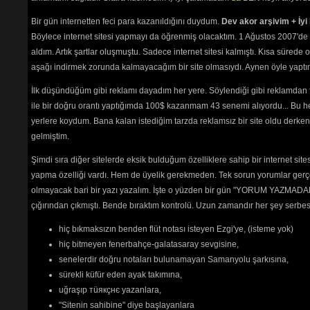
Bir gün internetten feci para kazanıldığını duydum.
Dev akor arşivim + İyi 
Böylece internet sitesi yapmayı da öğrenmiş olacaktım. 1 Ağustos 2007'de 
aldım. Artık şartlar oluşmuştu. Sadece internet sitesi kalmıştı. Kısa sürede
aşağı indirmek zorunda kalmayacağım bir site olmasıydı. Aynen öyle yaptım.
İlk düşündüğüm gibi reklamı dayadım her yere. Söylendiği gibi reklamdan
ile bir doğru orantı yaptığımda 100$ kazanmam 43 senemi alıyordu... Bu he
yerlere koydum. Bana kalan istediğim tarzda reklamsız bir site oldu derken
gelmiştim.
Şimdi sıra diğer sitelerde eksik bulduğum özelliklere sahip bir internet sit
yapma özelliği vardı. Hem de üyelik gerekmeden. Tek sorun yorumlar gerçe
olmayacak bari bir yazı yazalım. İşte o yüzden bir gün "YORUM YAZMADAN
çığırından çıkmıştı. Bende bıraktım kontrolü. Uzun zamandır her şey serb
hiç bıkmaksızın benden flüt notası isteyen Ezgi'ye, (isteme yok)
hiç bitmeyen fenerbahçe-galatasaray sevgisine,
senelerdir doğru notaları bulunamayan Samanyolu şarkısına,
sürekli küfür eden ayak takımına,
uğraşıp тüякçнє yazanlara,
"Sitenin sahibine" diye başlayanlara