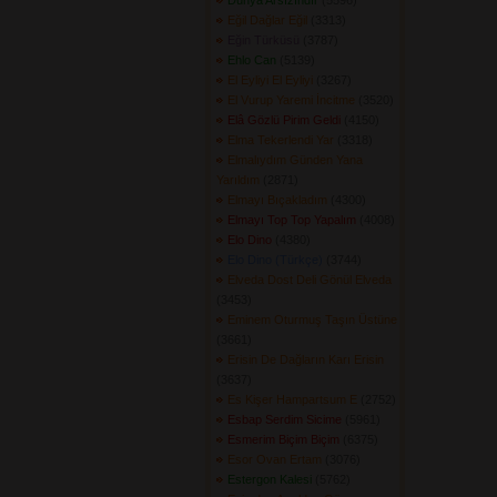
Dünya Arsızındır
(5596) 
Eğil Dağlar Eğil
(3313) 
Eğin Türküsü
(3787) 
Ehlo Can
(5139) 
El Eyliyi El Eyliyi
(3267) 
El Vurup Yaremi İncitme
(3520) 
Elâ Gözlü Pirim Geldi
(4150) 
Elma Tekerlendi Yar
(3318) 
Elmalıydım Günden Yana
Yarıldım
(2871) 
Elmayı Bıçakladım
(4300) 
Elmayı Top Top Yapalım
(4008) 
Elo Dino
(4380) 
Elo Dino (Türkçe)
(3744) 
Elveda Dost Deli Gönül Elveda
(3453) 
Eminem Oturmuş Taşın Üstüne
(3661) 
Erisin De Dağların Karı Erisin
(3637) 
Es Kişer Hampartsum E
(2752) 
Esbap Serdim Sicime
(5961) 
Esmerim Biçim Biçim
(6375) 
Esor Ovan Ertam
(3076) 
Estergon Kalesi
(5762) 