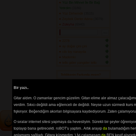
Yüz Bin Mihnet İle Bir Bağ
Yetirdim
(3186) 
Yüz Dirhemdir
(3515) 
Zeybek Derler Adına
(3079) 
Züleyha
(6940) 
2278
ay doğar çini çini
cilv loy nanayda
Mademki
tello gider yangider tello
Tehlikenin Farkında mısın? 
İçerik
akorların
,
tabların
,
bas
Bir yazı..
tablarının
ve 
sözlerin
ayırt 
edilebilmesi için
seçimlerinize
Gitar aldım. O zamanlar gencim güzelim. Gitarı elime alır almaz çalacağım
göre
renkli listelenmektedir.
verdim. Sıkıcı değildi ama eğlenceli de değildi. Neyse uzun sürmedi kurs m
fışkırıyor. Beğendiğim akorları bilgisayara kaydediyorum. Zaten çalamıyorum
O sıralar internet sitesi yapmaya da hevesliyim. Sürekli bir şeyler öğren
toplayıp bana getirecekti. roBOT'u yaptım.. Artık arayıp
da
bulamadığım her 
anlamamı sağladı. Gitara küsmedim :) İyi çalamasam
da
BEN keyif alıyord