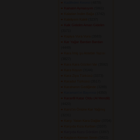
Kadifeden Kesesi
(4878) 
Kainatın Aynasıyım
(5861) 
Kaladan İndim Bağa
(3742) 
Kaleliyem Kaleli
(3237) 
Kalk Gidelim Aman Gidelim
(3171) 
Kapiya Vura Vura
(3583) 
Kar Yağar Bardan Bardan
(4449) 
Kara İmiş şu Antebin Yazısı
(3827) 
Kara Kara Gözleri Var
(3592) 
Kara Koyun
(3144) 
Kara Ziya Türküsü
(3373) 
Karadut Türküsü
(3517) 
Karahanın Gediğinde
(3289) 
Karaman\'ın Bayırına
(4350) 
Karanfil Katar Oldu (Al Mendili)
(4420) 
Kars\'ın Önüne Kar Yağmış
(3231) 
Karşı Yatan Kara Dağlar
(3704) 
Karşıda Kıza Kurban
(3107) 
Karşıda Kuzu Gördüm
(3397) 
Kaşların Keman Senin
(3422) 