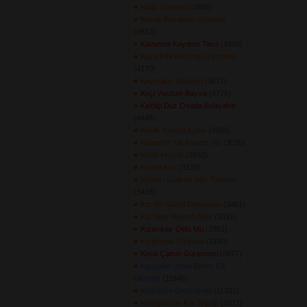
Katip Türküsü
(2965) 
Kavak Kavaktan Uzundur
(3612) 
Kavurma Koydum Tasa
(4860) 
Kaya Dibi Kar İmiş (şıkırdım)
(4170) 
Kaymakçı Kahvesi
(3617) 
Keçi Vurdum Bayıra
(4776) 
Kekliği Düz Ovada Avlayalım
(4448) 
Keklik Kumda Eşinir
(3593) 
Kemerim Yar Küpem Yar
(3030) 
Kesik Hoyrat
(3692) 
Kıralın Kızı
(3136) 
Kırmızı Güllerin Sarı Tohumu
(3438) 
Kız Ne Güzel Olmuşsan
(3461) 
Kız Niye Heyran Niye
(3391) 
Kızılcıklar Oldu Mu
(3951) 
Kızılırmak Türküsü
(3189) 
Koca Çamın Gürlemesi
(3877) 
Konyalım (Hani Benim Elli
Dirhem)
(11846) 
Köprüden Geçti Gelin
(11331) 
Köroğlu\'nun Kör Bıçağı
(2871) 