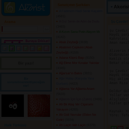
Sanatçının Şarkıları
Akorist
A Fadimem Hadi Senle Kaçalım
(4581) 
A Gız Senin de Adın da Dudu
Şu Çavdır\'
Arama
(3483) 
şu Çavdır’
A Kızım Sana Potin Alayım Mı
Haydi parı
(4142) 
Kahrolası 
Abalı Zeybeği
(3638) 
Aman nasıl
Abalımın Cepkeni (Abalı
Alıverin f
Zeybeği)
(4159) 
Öldürdüler
Adana Köprü Başı
(8150) 
Keklik ols
Bir yazı! 
Bekar olsa
Ağ Elime Mor Kınalar Yaktılar
(4345) 
şu Çavdır'
Ağarsar'ın Balını
(3831) 
Haydi ötüş
Ağır Halay (Karşıda Yara
Bir
Hiç aklımd
sorum/önerim/diyeceğim
Aman Rıza'
Gurban)
(4423) 
var!
Ağlama Yar Ağlama Anam
Doldur dol
(5633) 
Yollar ver
Alıçlıdır 
Ağlarım İçin İçin (Zalım)
(3488) 
Kızlar git
Ah Bir Ataş Ver Cigaramı
Yakayım
(4265) 
Kaynak: Yö
Ah Gidi Yavrular (Elden Ne
Yöre: Tefe
Gelir)
(3374) 
Halk Türküsü
Ah Laçin Vah Laçin
(6379) 