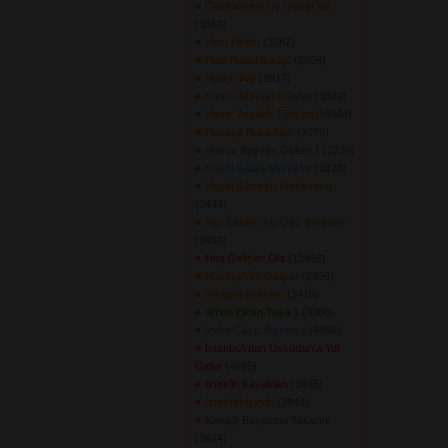
Güzellerden Üç Güzel Var
(3362) 
Hacı Rüştü
(3387) 
Hala Hala Ninnoyi
(3808) 
Halayı Bar
(3817) 
Hamsi Kurban Olayım
(3342) 
Hasip Zeybek Türküsü
(4064) 
Havaya Bulut Ağdı
(3079) 
Havuz Başının Gülleri 1
(3230) 
Haydi Gidağ Mersin\'e
(3120) 
Haydi Güzelim Kundurana
(3444) 
Her Sabah Gel Geç Buradan
(3452) 
Hoş Gelişler Ola
(13468) 
Hüseyin\'im Geliyor
(2956) 
Irmağın Balıkları
(3418) 
İlimon Ektim Taşa 1
(3308) 
İndim Çayır Biçmeye
(4096) 
İstanbul\'dan Üsküdar\'a Yol
Gider
(4695) 
İzmir'in Kavakları
(3945) 
İzmir\'in İçinde
(3848) 
Kabağı Boynuma Takarım
(3624) 