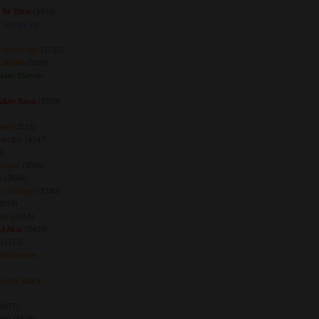
 Bir Elma
(3930) 
 Gezen Var
 Hezen Var
(3732) 
atarlar
(3385) 
kları Duman
Gülüm Bana
(3939) 
esi
(3521) 
et Efe
(4147) 
) 
mışlar
(3080) 
a
(3646) 
a (Türkçe)
(3330) 
276) 
yar
(3614) 
ad Akar
(3403) 
(3172) 
 Mezarımın
 Kona Kalka
4977) 