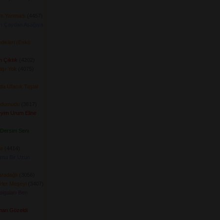
ım Yanmadı
(4457) 
arı Çaydan Aşağıya
ikleri (Eski)
n Çıktık
(4202) 
aşı Yok
(4075) 
da Ufacık Taşlar
udumudu
(3617) 
yim Urum Eline
Dersim Seni
a
(4414) 
rnu Bir Uzun
radağlı
(3056) 
ler Meşeyi
(3407) 
algaları Ben
man Gözeldi