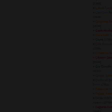
(5368) 
Çaktım Çakt
Çalın Davull
(3446) 
Çarşamba Ded
(3548) 
Çatak Altında
Çaya İndim T
Çayeli
(3758) 
Çelik Pazarın
(3285) 
Çemberimi Y
Çıkayım Gide
(6500) 
Çok Özledim 
(4195) 
Çöngün Fatm
Çürükkale Bu
Burun
(2981) 
Dabancam Ka
Dağdan Keser
Dağlar Gibi D
Aşarım
(10758) 
Dağlarda Du
(4995) 