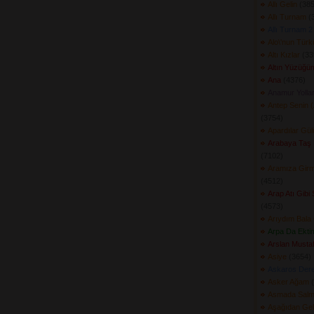
Allı Gelin
(385
Allı Turnam
(3
Allı Turnam 2
Alo\'nun Tür
Altı Kızlar
(339
Altın Yüzüğüm
Ana
(4376) 
Anamur Yollar
Antep Senin 
(3754) 
Apardılar Gü
Arabaya Taş
(7102) 
Aramıza Girm
(4512) 
Arap Atı Gibi 
(4573) 
Arıydım Bala
Arpa Da Ektim
Arslan Musta
Asiye
(3654) 
Askaros Dere
Asker Ağam
(
Asmada Salmış
Aşağıdan Ge