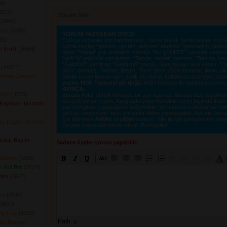
9) 
512) 
Yorum Yap
(3904) 
küsü
(3306) 
YORUM YAZMADAN ÖNCE:
2) 
Türkçe yazanlar için hatırlatmalar; cümle büyük harfle başlar, nokta i
cümle başlar. "gelcem, gitcem, gidiyom" denmez "geleceğim, gidec
 Kırıldı
(6664) 
denir. "Yaaaa" çok laubali bir sözdür. "bU şEkiLDE" yazmak sadece o
harfi "g" şeklinde yazılamaz. "Bende, sende" denmez, "Ben de, sen d
"Geldimi?" yazılmaz "Geldi mi?" yazılır. Soru takıları ayrı yazılır. 
ı
(4377) 
duru" denmez. "Ahmet, Belgin, Duru" denir. Özel isimlerin, illerin, ülkel
(Antep Övmesi)
olarak kullanılıyorsa ayrı, iyelik eki olarak kullanıyorsa birleşik yazı
yazılır. MSN Türkçesi'yle değil.
MSN türkçesi ile yazılan yorumlar si
AYRICA:
lümü
(3565) 
Burada küfür etmek kimseye bir şey katmaz. Burada bize teşekkür e
seviyeli yorum yapın. Aşağıdaki editör kendinizi en iyi biçimde ifad
 Koydum Hanımım
yazı renginde yapacağınız değişiklikler yorumunuzu okunamaz hale ge
şarkıyı seviyorum" tarzı yorumlar lütfen yapmayalım. Aşkınızı burad
için sitemizin
ArWiki
özelliğini kullanın. Site ile ilgili görüşlerinizi, istek
iş Dağlar Denizler
Burada konuşulan müzik olsun. Bol Keyifler..
Sallar Başını
Sadece üyeler yorum yapabilir.
 Geldim
(3396) 
 Gül Bitti
(3724) 
fam
(3947) 
si
(4914) 
3807) 
 Filizi
(3323) 
Path:
p
len Mangal