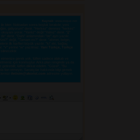
Kaynak:
www.zoque.net
le biter. Noktadan sonra boşluk bırakılır, yeni 
eğim, gidiyorum" denir. "Herkez" denmez "herkes"
kuyanı yorar. "Yanlız" değil "Yalnız" denir. "ğ"
e" denir. "Dahi" anlamındaki "de" ayrı yazılır.
"OKmi?" değil, "Tamam mı?" denir. "ahmet, belgin,
erin ilk harfleri büyük yazılır. "ki" eki, bağlaç
lır. "v" yerine "w" yazılmaz.
Yani Türkçe, Türkçe
linecektir. 
tmenize gerek yok, lütfen sadece alakalı ve 
e etmeniz için konmuştur. Arka plan renginde ya da
tirebilir, lütfen dikkat edelim. "Güzel", "Bu
a ilan etmeyin. Sanatçılar hakkında bilgi girmek
lerinizi 
iletisim@akorist.com
adresine yollayın. 