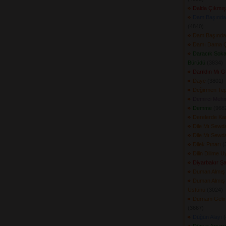
Dalda Çıkmış
Dam Başında
(4840) 
Dam Başında
Damı Dama Ç
Daracık Soka
Bürüdü
(3834) 
Darıldın Mı 
Daye
(3801) 
Değirmen Tep
Demirci Mehm
Demme
(9682
Derelerde Ka
Dile Mı Sewd
Dile Mı Sewd
Dilek Pınarı
(3
Dilin Dilime U
Diyarbakır Ş
Duman Almış
Duman Almış
Üstünü
(3024) 
Durnam Gelir
(3667) 
Düğün Alayı
(