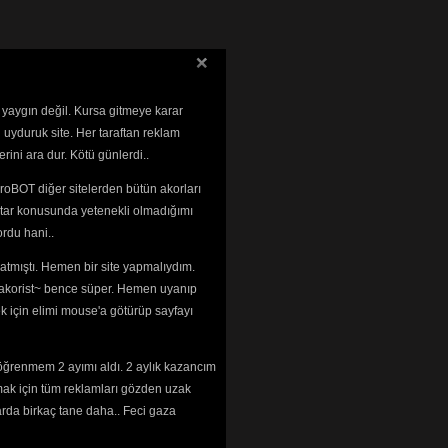
 yaygın değil. Kursa gitmeye karar
 uyduruk site. Her taraftan reklam
rini ara dur. Kötü günlerdi..
roBOT diğer sitelerden bütün akorları
tar konusunda yetenekli olmadığımı 
rdu hani..
tmıştı. Hemen bir site yapmalıydım. 
 ~akorist~ bence süper. Hemen uyanıp
ek için elimi mouse'a götürüp sayfayı
öğrenmem 2 ayımı aldı. 2 aylık kazancım
mak için tüm reklamları gözden uzak
arda birkaç tane daha.. Feci gaza