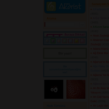
Sanatçının Ş
A Fadimem Ha
(4581) 
A Gız Senin 
Arama
(3483) 
A Kızım Sana 
(4142) 
Abalı Zeybeği
Abalımın Cepk
Zeybeği)
(4159)
Adana Köprü 
Bir yazı! 
Ağ Elime Mor 
(4345) 
Ağarsar'ın Bal
Ağır Halay (K
Bir
sorum/önerim/diyeceğim
Gurban)
(4423) 
var!
Ağlama Yar 
(5633) 
Ağlarım İçin İ
Ah Bir Ataş V
Yakayım
(4265)
Ah Gidi Yavru
Gelir)
(3374) 
Halk Türküsü
Ah Laçin Vah