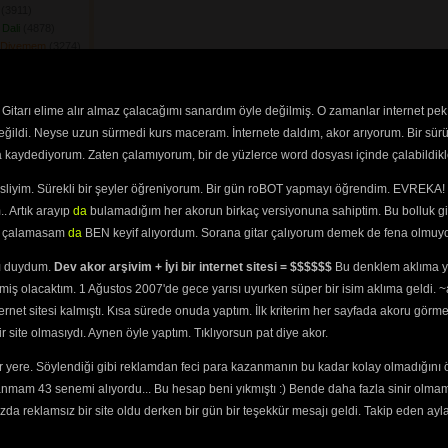
(3911) 
Dali
(4878) 
 Diyemem
(3274) 
ek
(3647) 
dum Tereğe
(3362) 
şu Mudur
(3692) 
Gitarı elime alır almaz çalacağımı sanardım öyle değilmiş. O zamanlar internet pek
ar Eyledi
(3407) 
değildi. Neyse uzun sürmedi kurs maceram. İnternete daldım, akor arıyorum. Bir sürü
Yatan Hasta
ra kaydediyorum. Zaten çalamıyorum, bir de yüzlerce word dosyası içinde çalabildikle
 Bir Geyiğin Avına
esliyim. Sürekli bir şeyler öğreniyorum. Bir gün roBOT yapmayı öğrendim. EVREKA! 
Gülün Dibinde
. Artık arayıp
da
bulamadığım her akorun birkaç versiyonuna sahiptim. Bu bolluk gi
yi çalamasam
da
BEN keyif alıyordum. Sorana gitar çalıyorum demek de fena olmuyo
i De Boyu Güzelim
ını duydum.
Dev akor arşivim + İyi bir internet sitesi = $$$$$$
Bu denklem aklıma ya
Pasin\'den
(3302) 
miş olacaktım. 1 Ağustos 2007'de gece yarısı uyurken süper bir isim aklıma geldi.
uş
(3449) 
ternet sitesi kalmıştı. Kısa sürede onuda yaptım. İlk kriterim her sayfada akoru görm
 Geliyor
(3698) 
site olmasıydı. Aynen öyle yaptım. Tıklıyorsun pat diye akor.
Beş Ardıma
 yere. Söylendiği gibi reklamdan feci para kazanmanın bu kadar kolay olmadığını 
em
(3602) 
anmam 43 senemi alıyordu... Bu hesap beni yıkmıştı :) Bende daha fazla sinir olma
25) 
m Karakolun Camına
da reklamsız bir site oldu derken bir gün bir teşekkür mesajı geldi. Takip eden ayl
Bir Yakaya
(3476) 