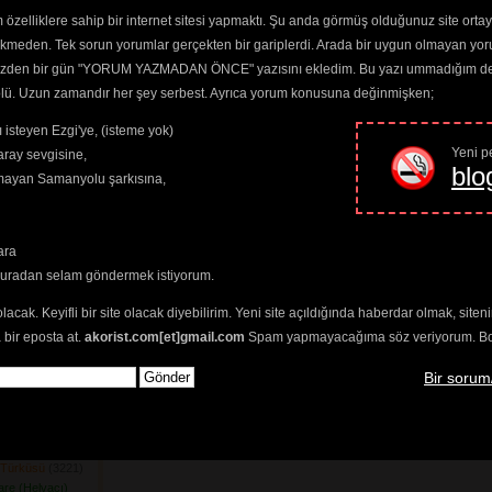
nde Bağlar
(4146) 
özelliklere sahip bir internet sitesi yapmaktı. Şu anda görmüş olduğunuz site ortaya 
ış Geldi
(3159) 
ekmeden. Tek sorun yorumlar gerçekten bir gariplerdi. Arada bir uygun olmayan yor
şe Dağlar
(3631) 
o yüzden bir gün "YORUM YAZMADAN ÖNCE" yazısını ekledim. Bu yazı ummadığım dere
stı Bizi Harami
trolü. Uzun zamandır her şey serbest. Ayrıca yorum konusuna değinmişken;
ç şey Vardır
 isteyen Ezgi'ye, (isteme yok)
ır Mıdır
(3194) 
Yeni pe
ray sevgisine,
blo
klar Gider
(3354) 
amayan Samanyolu şarkısına,
m Günüdür
(3424) 
07) 
n Eger Er
(3362) 
ara
ak Tefek Taşları
buradan selam göndermek istiyorum.
zersin
751) 
olacak. Keyifli bir site olacak diyebilirim. Yeni site açıldığında haberdar olmak, sit
Yuvasına
(3324) 
 bir eposta at.
akorist.com[et]gmail.com
Spam yapmayacağıma söz veriyorum. Bol 
am Tuzağı
(3271) 
n Kafeste
(4291) 
Bir sorum
ri
(3362) 
 Gel
(4048) 
mileri Yağlanır
n Türküsü
(3221) 
nare (Helvacı)