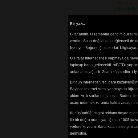
Azm-i Gülzar
Bahçede Erik 
Bahçeye Bar
Barabar Gez
Bir yazı..
Bardağı Koy
Başındaki Pu
Gitar aldım. O zamanlar gencim güzelim. 
Bebek Beni D
verdim. Sıkıcı değildi ama eğlenceli de 
Belkama\'da 
fışkırıyor. Beğendiğim akorları bilgisaya
(3608) 
Ben De Gittim
O sıralar internet sitesi yapmaya da hev
(3500) 
Ben Kendimi 
toplayıp bana getirecekti. roBOT'u yaptım.
Buldum
(4690) 
anlamamı sağladı. Gitara küsmedim :) İ
Beri Gel Ber
(3485) 
Bir gün internetten feci para kazanıldığ
Bir Ay Doğdu 
Böylece internet sitesi yapmayı da öğren
Bir Ay Doğm
aldım. Artık şartlar oluşmuştu. Sadece in
Bir Cenderme
aşağı indirmek zorunda kalmayacağım bir 
Bir Giderim 
Bakarım
(3070) 
İlk düşündüğüm gibi reklamı dayadım her
Bir Of Çeks
ile bir doğru orantı yaptığımda 100$ kaz
Bir Olaydı
(37
Bir Taş Attı
yerlere koydum. Bana kalan istediğim tarz
(3523) 
gelmiştim.
Bir Yakadan 