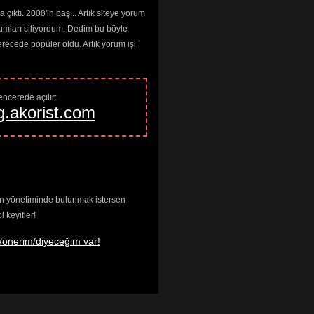
çıktı. 2008'in başı.. Artık siteye yorum
umları siliyordum. Dedim bu böyle
cede popüler oldu. Artık yorum işi
ncerede açılır: 
g.akorist.com
enin yönetiminde bulunmak istersen
keyifler!
/önerim/diyeceğim var!