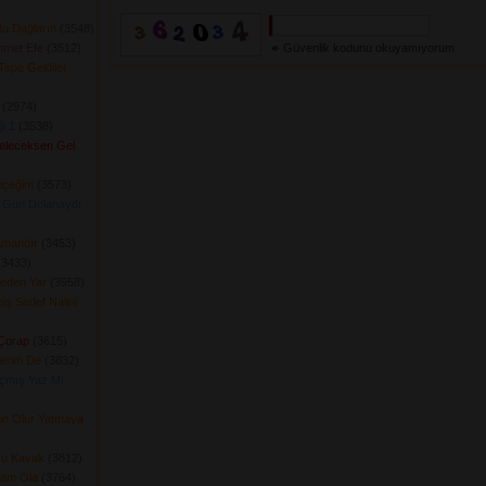
u Dağların
(3548) 
hmet Efe
(3512) 
Güvenlik kodunu okuyamıyorum
 Tepe Geldiler
(2974) 
i 1
(3538) 
Geleceksen Gel
içeğim
(3573) 
 Gün Dolanaydı
Amandır
(3453) 
3433) 
Geden Yar
(3958) 
ş Sedef Nalini
 Çorap
(3615) 
erim De
(3832) 
çmış Yaz Mı
rin Olur Yatmaya
uru Kavak
(3812) 
ram Ola
(3764) 