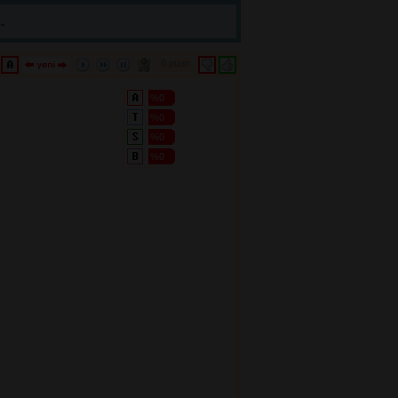
.
0 puan 
%0
%0
%0
%0