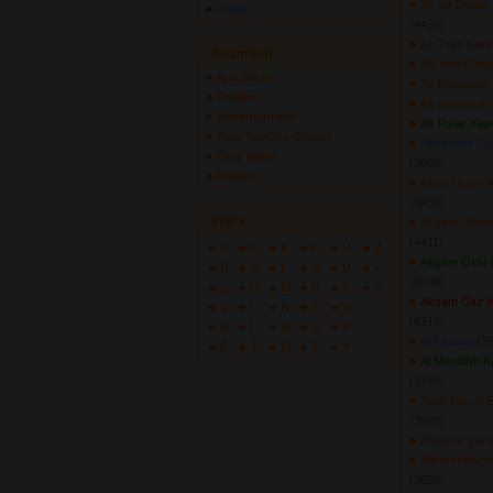
Ah şu Dağlar 
ArWiki
(4436) 
Ah Tren Kara
Anamenü
Ah Yine Geldi
Ana Sayfa
Ak Koyunum 
Profilim
Ak Koyunum 
Repertuarlarım
Ak Pınar Yap
Akor/Tab/Söz Gönder
Aksadeler Gi
Giriş Yapın
(3608) 
İletişim
Aksu Derler 
(3930) 
İndex
Akşam Olanda 
(4411) 
A
F
K
P
U
Z
Akşam Oldu G
B
G
L
Q
Ü
+
(3506) 
C
H
M
R
V
?
Akşam Olur Ka
Ç
I
N
S
W
(6318) 
D
İ
O
Ş
X
Al Fadime
(35
E
J
Ö
T
Y
Al Mendilim K
(3785) 
Alam Başım 
(3998) 
Alayaka Çaml
Alıverin Bağ
(3828) 