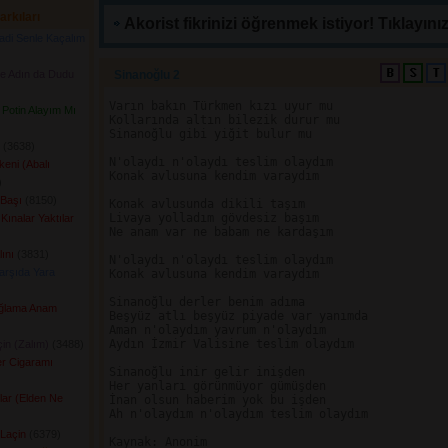
arkıları
Akorist fikrinizi öğrenmek istiyor! Tıklayınız
di Senle Kaçalım
de Adın da Dudu
Sinanoğlu 2 
Varın bakın Türkmen kızı uyur mu

Potin Alayım Mı
Kollarında altın bilezik durur mu

Sinanoğlu gibi yiğit bulur mu

(3638) 
N'olaydı n'olaydı teslim olaydım

eni (Abalı
Konak avlusuna kendim varaydım

 
Başı
(8150) 
Konak avlusunda dikili taşım

Livaya yolladım gövdesiz başım

Kınalar Yaktılar
Ne anam var ne babam ne kardaşım

ını
(3831) 
N'olaydı n'olaydı teslim olaydım

arşıda Yara
Konak avlusuna kendim varaydım

Sinanoğlu derler benim adıma

Ağlama Anam
Beşyüz atlı beşyüz piyade var yanımda

Aman n'olaydım yavrum n'olaydım

Aydın İzmir Valisine teslim olaydım

çin (Zalım)
(3488) 
er Cigaramı
Sinanoğlu inir gelir inişden

 
Her yanları görünmüyor gümüşden

lar (Elden Ne
İnan olsun haberim yok bu işden

Ah n'olaydım n'olaydım teslim olaydım

 Laçin
(6379) 
Kaynak: Anonim
