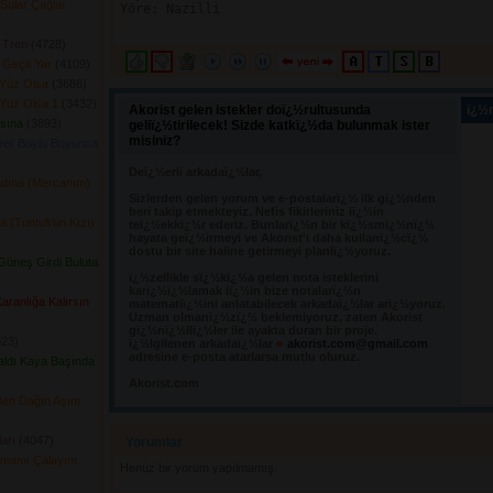
Sular Çağlar
Yöre: Nazilli

 Tren
(4728) 
 Geçti Yar
(4109) 
Yüz Olsa
(3686) 
Yüz Olsa 1
(3432) 
Akorist gelen istekler doï¿½rultusunda
ï¿½n
ısına
(3893) 
geliï¿½tirilecek! Sizde katkï¿½da bulunmak ister
misiniz?
yer Boylu Boyunca
Deï¿½erli arkadaï¿½lar,
Adına (Mercanım)
Sizlerden gelen yorum ve e-postalarï¿½ ilk gï¿½nden 
beri takip etmekteyiz. Nefis fikirleriniz iï¿½in
(Tuntul\'un Kızı)
teï¿½ekkï¿½r ederiz. Bunlarï¿½n bir kï¿½smï¿½nï¿½
hayata geï¿½irmeyi ve Akorist'i daha kullanï¿½cï¿½
dostu bir site haline getirmeyi planlï¿½yoruz.
üneş Girdi Buluta
ï¿½zellikle sï¿½kï¿½a gelen nota isteklerini 
karï¿½ï¿½lamak iï¿½in bize notalarï¿½n
ranlığa Kalırsın
matematiï¿½ini anlatabilecek arkadaï¿½lar arï¿½yoruz.
Uzman olmanï¿½zï¿½ beklemiyoruz, zaten Akorist
gï¿½nï¿½llï¿½ler ile ayakta duran bir proje.
23) 
ï¿½lgilenen arkadaï¿½lar
akorist.com@gmail.com
adresine e-posta atarlarsa mutlu oluruz.
aldı Kaya Başında
Akorist.com
Ben Dağın Aşım
arı
(4047) 
Yorumlar 
lamamı Çalayım
Henüz bir yorum yapılmamış.