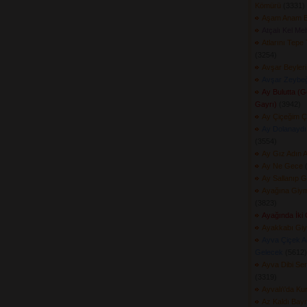
Kömürü
(3331) 
Aşam Anam B
Atçalı Kel Me
Atlarını Tepe
(3254) 
Avşar Beyleri
Avşar Zeybeğ
Ay Bulutta (
Gayrı)
(3942) 
Ay Çiçeğim Ç
Ay Dolanaydı
(3554) 
Ay Gız Adın 
Ay Ne Gece
(
Ay Sallanıp 
Ayağına Giymi
(3823) 
Ayağında İki
Ayakkabı Giy
Ayva Çiçek A
Gelecek
(5612) 
Ayva Dibi Se
(3319) 
Ayvalı\'da K
Az Kaldı Bay