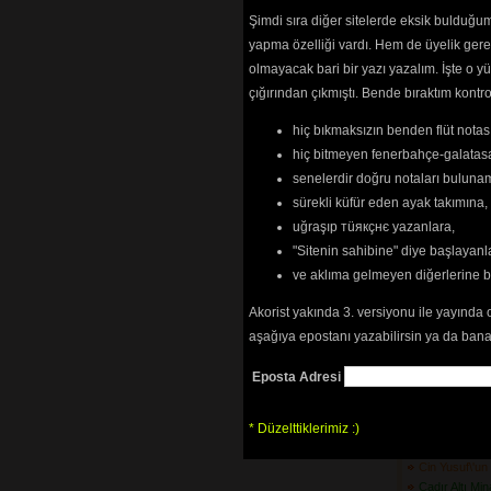
Bitlis\'in Önü
Şimdi sıra diğer sitelerde eksik bulduğum 
Boran Geldi K
yapma özelliği vardı. Hem de üyelik ger
Bu Dağlar Me
olmayacak bari bir yazı yazalım. İşte 
Bu Derede Ba
çığırından çıkmıştı. Bende bıraktım kon
(3627) 
Bu Dünyada Ü
hiç bıkmaksızın benden flüt notası
(2964) 
Bu Gelen Nah
hiç bitmeyen fenerbahçe-galatasa
Bu Yoldan Ço
senelerdir doğru notaları bulun
Bugün Bayra
sürekli küfür eden ayak takımına,
Bugün Gel
(30
uğraşıp тüякçнє yazanlara,
Burma Digini
"Sitenin sahibine" diye başlayanl
Bursa\'nın Uf
(5556) 
ve aklıma gelmeyen diğerlerine 
Bülbül Ne Ge
Çukurova\'da
(3
Akorist yakında 3. versiyonu ile yayında 
Bülbül Uçar 
aşağıya epostanı yazabilirsin ya da bana
Bülbüle Kurs
Bülbülüm Altı
Eposta Adresi
Cevizin Etekle
Ceyranım Gel
* Düzelttiklerimiz :)
Cezayir\'in Ge
(3702) 
Cin Yusuf\'u
Çadır Altı Mi