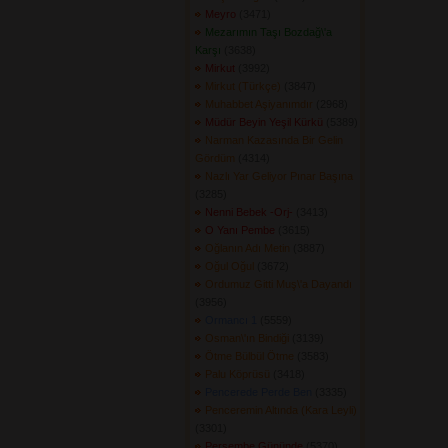
Meyro
(3471) 
Mezarımın Taşı Bozdağ\'a
Karşı
(3638) 
Mirkut
(3992) 
Mirkut (Türkçe)
(3847) 
Muhabbet Aşiyanımdır
(2968) 
Müdür Beyin Yeşil Kürkü
(5389) 
Narman Kazasında Bir Gelin
Gördüm
(4314) 
Nazlı Yar Geliyor Pınar Başına
(3285) 
Nenni Bebek -Orj-
(3413) 
O Yanı Pembe
(3615) 
Oğlanın Adı Metin
(3887) 
Oğul Oğul
(3672) 
Ordumuz Gitti Muş\'a Dayandı
(3956) 
Ormancı 1
(5559) 
Osman\'ın Bindiği
(3139) 
Ötme Bülbül Ötme
(3583) 
Palu Köprüsü
(3418) 
Pencerede Perde Ben
(3335) 
Penceremin Altında (Kara Leyli)
(3301) 
Perşembe Gününde
(5370) 