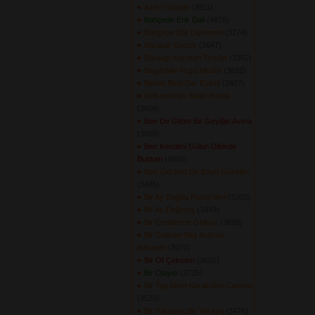
Azm-i Gülzar
(3911) 
Bahçede Erik Dali
(4878) 
Bahçeye Bar Diyemem
(3274) 
Barabar Gezek
(3647) 
Bardağı Koydum Tereğe
(3362) 
Başındaki Puşu Mudur
(3692) 
Bebek Beni Dar Eyledi
(3407) 
Belkama\'da Yatan Hasta
(3608) 
Ben De Gittim Bir Geyiğin Avına
(3500) 
Ben Kendimi Gülün Dibinde
Buldum
(4690) 
Beri Gel Beri De Boyu Güzelim
(3485) 
Bir Ay Doğdu Pasin\'den
(3302) 
Bir Ay Doğmuş
(3449) 
Bir Cenderme Geliyor
(3698) 
Bir Giderim Beş Ardıma
Bakarım
(3070) 
Bir Of Çeksem
(3602) 
Bir Olaydı
(3725) 
Bir Taş Attım Karakolun Camına
(3523) 
Bir Yakadan Bir Yakaya
(3476) 