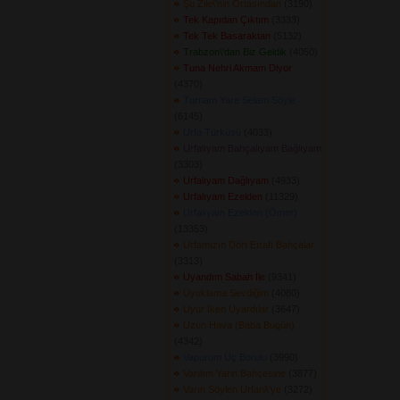
Şu Zile\'nin Ortasından
(3190) 
Tek Kapıdan Çıktım
(3333) 
Tek Tek Basaraktan
(5132) 
Trabzon\'dan Biz Geldik
(4050) 
Tuna Nehri Akmam Diyor
(4370) 
Turnam Yare Selam Söyle
(6145) 
Urfa Türküsü
(4033) 
Urfalıyam Bahçalıyam Bağlıyam
(3303) 
Urfalıyam Dağlıyam
(4933) 
Urfalıyam Ezelden
(11329) 
Urfalıyam Ezelden (Ömer)
(13353) 
Urfamızın Dört Etrafı Bahçalar
(3313) 
Uyandım Sabah İle
(9341) 
Uyuklama Sevdiğim
(4080) 
Uyur İken Uyardılar
(3647) 
Uzun Hava (Baba Bugün)
(4342) 
Vapurum Üç Borulu
(3990) 
Vardım Yarin Bahçesine
(3877) 
Varın Söylen Urfani\'ye
(3272) 