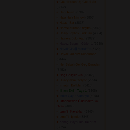
Güzellerden Üç Güzel Var
(3362) 
Hacı Rüştü
(3387) 
Hala Hala Ninnoyi
(3808) 
Halayı Bar
(3817) 
Hamsi Kurban Olayım
(3342) 
Hasip Zeybek Türküsü
(4064) 
Havaya Bulut Ağdı
(3079) 
Havuz Başının Gülleri 1
(3230) 
Haydi Gidağ Mersin\'e
(3120) 
Haydi Güzelim Kundurana
(3444) 
Her Sabah Gel Geç Buradan
(3452) 
Hoş Gelişler Ola
(13468) 
Hüseyin\'im Geliyor
(2956) 
Irmağın Balıkları
(3418) 
İlimon Ektim Taşa 1
(3308) 
İndim Çayır Biçmeye
(4096) 
İstanbul\'dan Üsküdar\'a Yol
Gider
(4695) 
İzmir'in Kavakları
(3945) 
İzmir\'in İçinde
(3848) 
Kabağı Boynuma Takarım
(3624) 