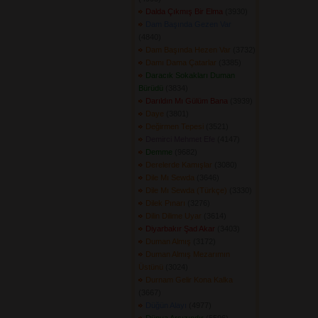
Dalda Çıkmış Bir Elma
(3930) 
Dam Başında Gezen Var
(4840) 
Dam Başında Hezen Var
(3732) 
Damı Dama Çatarlar
(3385) 
Daracık Sokakları Duman
Bürüdü
(3834) 
Darıldın Mı Gülüm Bana
(3939) 
Daye
(3801) 
Değirmen Tepesi
(3521) 
Demirci Mehmet Efe
(4147) 
Demme
(9682) 
Derelerde Kamışlar
(3080) 
Dile Mı Sewda
(3646) 
Dile Mı Sewda (Türkçe)
(3330) 
Dilek Pınarı
(3276) 
Dilin Dilime Uyar
(3614) 
Diyarbakır Şad Akar
(3403) 
Duman Almış
(3172) 
Duman Almış Mezarımın
Üstünü
(3024) 
Durnam Gelir Kona Kalka
(3667) 
Düğün Alayı
(4977) 