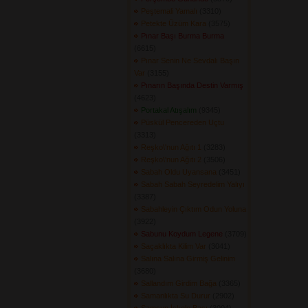
Peştemali Yamalı
(3310) 
Petekte Üzüm Kara
(3575) 
Pınar Başı Burma Burma
(6615) 
Pınar Senin Ne Sevdalı Başın
Var
(3155) 
Pınarın Başında Destin Varmış
(4623) 
Portakal Atışalım
(9345) 
Püskül Pencereden Uçtu
(3313) 
Reşko\'nun Ağıtı 1
(3283) 
Reşko\'nun Ağıtı 2
(3506) 
Sabah Oldu Uyansana
(3451) 
Sabah Sabah Seyredelim Yalıyı
(3387) 
Sabahleyin Çıktım Odun Yoluna
(3922) 
Sabunu Koydum Legene
(3709) 
Saçaklıkta Kilim Var
(3041) 
Salına Salına Girmiş Gelinim
(3680) 
Sallandım Girdim Bağa
(3365) 
Samanlıkta Su Durur
(2902) 