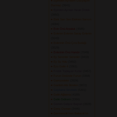
Eşimden Ayrıldım Gözyaşım
Durmaz
(3641) 
Eşinden Ayrılan Yaralı Ördek
(3950) 
Etek Sarı Sen Etekten Sarısın
(4084) 
Evin Önü Arpaluk
(4585) 
Evlerim Evlerim Saray Evlerim
(3243) 
Evlerinin Önü Çıra Budağı
(3529) 
Evlerinin Önü Handır
(7049) 
Ey Serenler Serenler
(3433) 
Ey Su Yolu
(3492) 
Ezo Gelin 4
(3361) 
Fındık Toplayan Kızlar
(3457) 
Furun Üstünde Furun
(3368) 
Gamzedeler
(3924) 
Garibim Attı İlimden
(3872) 
Gaybana Sevdalık
(5301) 
Gelin Ağlatma
(4188) 
Gelin Gidirem
(3366) 
Gemim Gidiyor Baştan
(3928) 
Genç Osman
(3446) 
Germencik\'nen Baltacık\'ın