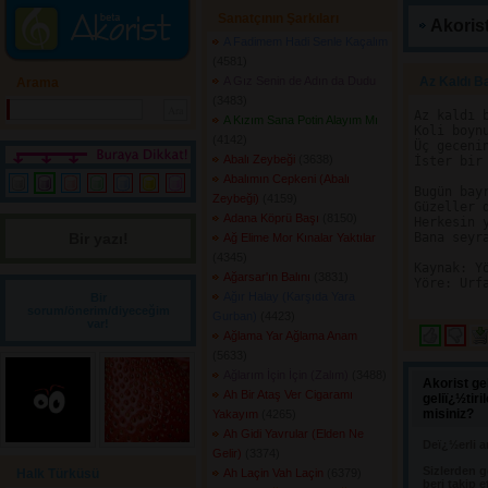
Sanatçının Şarkıları
Akorist
A Fadimem Hadi Senle Kaçalım
(4581) 
A Gız Senin de Adın da Dudu
Az Kaldı B
Arama
(3483) 
Az kaldı 
A Kızım Sana Potin Alayım Mı
Koli boyn
(4142) 
Üç geceni
Abalı Zeybeği
(3638) 
İster bir
Abalımın Cepkeni (Abalı
Bugün bay
Zeybeği)
(4159) 
Güzeller 
Adana Köprü Başı
(8150) 
Herkesin 
Bir yazı! 
Bana seyr
Ağ Elime Mor Kınalar Yaktılar
(4345) 
Kaynak: Yö
Ağarsar'ın Balını
(3831) 
Yöre: Urfa
Ağır Halay (Karşıda Yara
Bir
sorum/önerim/diyeceğim
Gurban)
(4423) 
var!
Ağlama Yar Ağlama Anam
(5633) 
Ağlarım İçin İçin (Zalım)
(3488) 
Akorist ge
Ah Bir Ataş Ver Cigaramı
geliï¿½tir
misiniz?
Yakayım
(4265) 
Ah Gidi Yavrular (Elden Ne
Deï¿½erli a
Gelir)
(3374) 
Sizlerden g
Halk Türküsü
Ah Laçin Vah Laçin
(6379) 
beri takip e