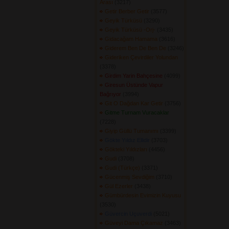
Arası
(3217) 
Getir Berber Getir
(3577) 
Geyik Türküsü
(3290) 
Geyik Türküsü -Orj-
(3435) 
Gidacağam Hamama
(3616) 
Giderem Ben De Ben De
(3246) 
Gideriken Çevirdiler Yolundan
(3378) 
Girdim Yarin Bahçesine
(4099) 
Giresun Üstünde Vapur
Bağrıyor
(3994) 
Git O Dağdan Kar Getir
(3756) 
Gitme Turnam Vuracaklar
(7228) 
Giyip Güllü Tumanımı
(3399) 
Gökte Yıldız Ellidir
(3703) 
Gökteki Yıldızları
(4456) 
Gudi
(3708) 
Gudi (Türkçe)
(3371) 
Gücenmiş Sevdiğim
(3710) 
Gül Ezerler
(3438) 
Gümbürdesin Evimizin Kuyusu
(3530) 
Güvercin Uçuverdi
(5021) 
Güveyi Dama Çıkamaz
(3463) 