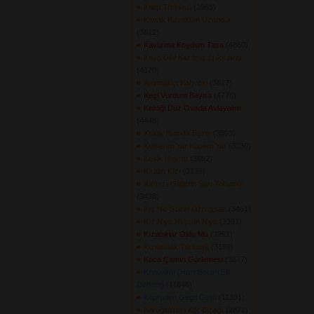
Katip Türküsü
(2965) 
Kavak Kavaktan Uzundur
(3612) 
Kavurma Koydum Tasa
(4860) 
Kaya Dibi Kar İmiş (şıkırdım)
(4170) 
Kaymakçı Kahvesi
(3617) 
Keçi Vurdum Bayıra
(4776) 
Kekliği Düz Ovada Avlayalım
(4448) 
Keklik Kumda Eşinir
(3593) 
Kemerim Yar Küpem Yar
(3030) 
Kesik Hoyrat
(3692) 
Kıralın Kızı
(3136) 
Kırmızı Güllerin Sarı Tohumu
(3438) 
Kız Ne Güzel Olmuşsan
(3461) 
Kız Niye Heyran Niye
(3391) 
Kızılcıklar Oldu Mu
(3951) 
Kızılırmak Türküsü
(3189) 
Koca Çamın Gürlemesi
(3877) 
Konyalım (Hani Benim Elli
Dirhem)
(11846) 
Köprüden Geçti Gelin
(11331) 
Köroğlu\'nun Kör Bıçağı
(2871) 