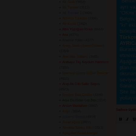
"Bende,
Allı Gelin
(3859) 
ayrı ya
Allı Turnam
(3512) 
"OKmi?
Allı Turnam 2
(3904) 
Belgin, 
Alo\'nun Türküsü
(3306) 
Altı Kızlar
(3392) 
"ki" ek
Altın Yüzüğüm Kırıldı
(6664) 
birleşi
Ana
(4376) 
Türkçes
Anamur Yolları
(4377) 
AYRIC
Antep Senin (Antep Övmesi)
Burada
(3754) 
etmeniz
Apardılar Gülümü
(3565) 
Aşağıda
Arabaya Taş Koydum Hanımım
plan re
(7102) 
okunama
Aramıza Girmiş Dağlar Denizler
(4512) 
seviyor
Arap Atı Gibi Sallar Başını
Sanatçı
(4573) 
Site ile
Arıydım Bala Geldim
(3396) 
yollayı
Arpa Da Ektim Gül Bitti
(3724) 
Arslan Mustafam
(3947) 
Sadece üyele
Asiye
(3654) 
Askaros Deresi
(4914) 
Asker Ağam
(3807) 
Asmada Salmış Filizi
(3323) 
Aşağıdan Gelen Mangal