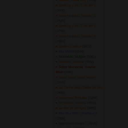
Samsun İskele Başı
(3004) 
Sandıkçı şükrü Türküleri 1
(3306) 
Sandıkçı şükrü Türküleri 2
(3428) 
Sandıkçı şükrü Türküleri 3
(3765) 
Sandıkçı şükrü Türküleri 4
(2969) 
Sandım Sundum
(3527) 
Sarı Mendil
(4266) 
Sazımdaki Tel Ağlar
(5041) 
Sebebim Tütündür
(3362) 
Sebep Mezarında Yosunlar
Bitsin
(3085) 
Seher Seher Seyre Vardım
(3213) 
Sel Önüne Söğüt Diktim Bir Sıra
(3485) 
Semaverim Fıkkıldar
(3249) 
Set Üstüne Tencere
(2940) 
Sevdim Bir Bahriyeli
(3609) 
Sıra Sıra Siniler (Ramazan)
(2766) 
Sigaramın Dumanı 1
(3914) 