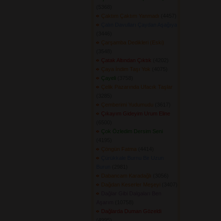
(5368) 
Çaktım Çaktım Yanmadı
(4457) 
Çalın Davulları Çaydan Aşağıya
(3446) 
Çarşamba Dedikleri (Eski)
(3548) 
Çatak Altından Çıktık
(4202) 
Çaya İndim Taşı Yok
(4075) 
Çayeli
(3758) 
Çelik Pazarında Ufacık Taşlar
(3285) 
Çemberimi Yudumudu
(3617) 
Çıkayım Gideyim Urum Eline
(6500) 
Çok Özledim Dersim Seni
(4195) 
Çöngün Fatma
(4414) 
Çürükkale Burnu Bir Uzun
Burun
(2981) 
Dabancam Karadağlı
(3056) 
Dağdan Keserler Meşeyi
(3407) 
Dağlar Gibi Dalgaları Ben
Aşarım
(10758) 
Dağlarda Duman Gözeldi
(4995) 