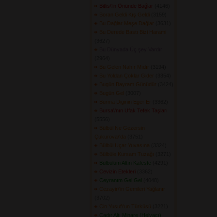
Bitlis\'in Önünde Bağlar
(4146) 
Boran Geldi Kış Geldi
(3159) 
Bu Dağlar Meşe Dağlar
(3631) 
Bu Derede Bastı Bizi Harami
(3627) 
Bu Dünyada Üç şey Vardır
(2964) 
Bu Gelen Nahır Mıdır
(3194) 
Bu Yoldan Çoklar Gider
(3354) 
Bugün Bayram Günüdür
(3424) 
Bugün Gel
(3007) 
Burma Diginin Eger Er
(3362) 
Bursa\'nın Ufak Tefek Taşları
(5556) 
Bülbül Ne Gezersin
Çukurova\'da
(3751) 
Bülbül Uçar Yuvasına
(3324) 
Bülbüle Kursam Tuzağı
(3271) 
Bülbülüm Altın Kafeste
(4291) 
Cevizin Etekleri
(3362) 
Ceyranım Gel Gel
(4048) 
Cezayir\'in Gemileri Yağlanır
(3702) 
Cin Yusuf\'un Türküsü
(3221) 
Çadır Altı Minare (Helvacı)