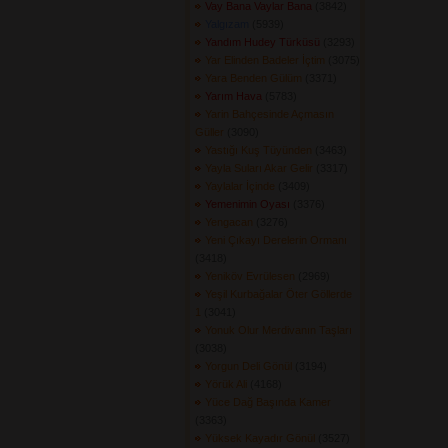
Vay Bana Vaylar Bana
(3842) 
Yalgızam
(5939) 
Yandım Hudey Türküsü
(3293) 
Yar Elinden Badeler İçtim
(3075) 
Yara Benden Gülüm
(3371) 
Yarım Hava
(5783) 
Yarin Bahçesinde Açmasın
Güller
(3090) 
Yastığı Kuş Tüyünden
(3463) 
Yayla Suları Akar Gelir
(3317) 
Yaylalar İçinde
(3409) 
Yemenimin Oyası
(3376) 
Yengacan
(3276) 
Yeni Çıkayı Derelerin Ormanı
(3418) 
Yeniköv Evrülesen
(2969) 
Yeşil Kurbağalar Öter Göllerde
1
(3041) 
Yonuk Olur Merdivanın Taşları
(3038) 
Yorgun Deli Gönül
(3194) 
Yörük Ali
(4168) 
Yüce Dağ Başında Kamer
(3363) 
Yüksek Kayadır Gönül
(3527) 