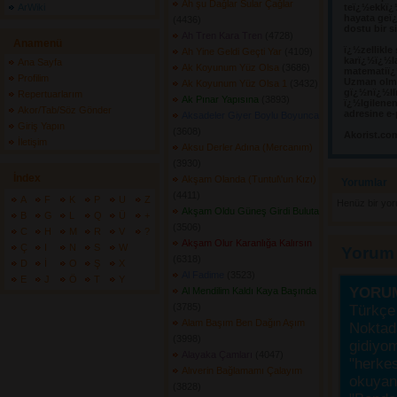
Ah şu Dağlar Sular Çağlar
ArWiki
teï¿½ekkï¿
hayata geï¿
(4436) 
dostu bir s
Ah Tren Kara Tren
(4728) 
Anamenü
ï¿½zellikle
Ah Yine Geldi Geçti Yar
(4109) 
karï¿½ï¿½l
Ana Sayfa
Ak Koyunum Yüz Olsa
(3686) 
matematiï¿½
Profilim
Uzman olma
Ak Koyunum Yüz Olsa 1
(3432) 
gï¿½nï¿½llï
Repertuarlarım
Ak Pınar Yapısına
(3893) 
ï¿½lgilene
Akor/Tab/Söz Gönder
adresine e-
Aksadeler Giyer Boylu Boyunca
Giriş Yapın
(3608) 
Akorist.co
İletişim
Aksu Derler Adına (Mercanım)
(3930) 
İndex
Akşam Olanda (Tuntul\'un Kızı)
Yorumlar 
(4411) 
A
F
K
P
U
Z
Henüz bir yo
Akşam Oldu Güneş Girdi Buluta
B
G
L
Q
Ü
+
(3506) 
C
H
M
R
V
?
Akşam Olur Karanlığa Kalırsın
Ç
I
N
S
W
Yorum
(6318) 
D
İ
O
Ş
X
Al Fadime
(3523) 
E
J
Ö
T
Y
YORU
Al Mendilim Kaldı Kaya Başında
(3785) 
Türkçe 
Alam Başım Ben Dağın Aşım
Noktada
(3998) 
gidiyo
Alayaka Çamları
(4047) 
"herke
Alıverin Bağlamamı Çalayım
okuyanı
(3828) 