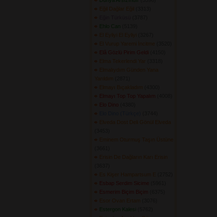
Dünya Arsızındır
(5596) 
Eğil Dağlar Eğil
(3313) 
Eğin Türküsü
(3787) 
Ehlo Can
(5139) 
El Eyliyi El Eyliyi
(3267) 
El Vurup Yaremi İncitme
(3520) 
Elâ Gözlü Pirim Geldi
(4150) 
Elma Tekerlendi Yar
(3318) 
Elmalıydım Günden Yana
Yarıldım
(2871) 
Elmayı Bıçakladım
(4300) 
Elmayı Top Top Yapalım
(4008) 
Elo Dino
(4380) 
Elo Dino (Türkçe)
(3744) 
Elveda Dost Deli Gönül Elveda
(3453) 
Eminem Oturmuş Taşın Üstüne
(3661) 
Erisin De Dağların Karı Erisin
(3637) 
Es Kişer Hampartsum E
(2752) 
Esbap Serdim Sicime
(5961) 
Esmerim Biçim Biçim
(6375) 
Esor Ovan Ertam
(3076) 
Estergon Kalesi
(5762) 