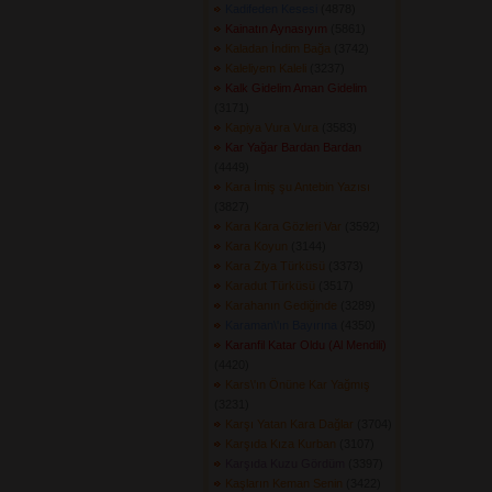
Kadifeden Kesesi
(4878) 
Kainatın Aynasıyım
(5861) 
Kaladan İndim Bağa
(3742) 
Kaleliyem Kaleli
(3237) 
Kalk Gidelim Aman Gidelim
(3171) 
Kapiya Vura Vura
(3583) 
Kar Yağar Bardan Bardan
(4449) 
Kara İmiş şu Antebin Yazısı
(3827) 
Kara Kara Gözleri Var
(3592) 
Kara Koyun
(3144) 
Kara Ziya Türküsü
(3373) 
Karadut Türküsü
(3517) 
Karahanın Gediğinde
(3289) 
Karaman\'ın Bayırına
(4350) 
Karanfil Katar Oldu (Al Mendili)
(4420) 
Kars\'ın Önüne Kar Yağmış
(3231) 
Karşı Yatan Kara Dağlar
(3704) 
Karşıda Kıza Kurban
(3107) 
Karşıda Kuzu Gördüm
(3397) 
Kaşların Keman Senin
(3422) 