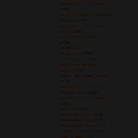
Köstüklü Osman Efe Türküsü
(3268) 
Köylü Gızı Çayda Gezer
(3079) 
Köylü Kızı
(4084) 
Kuloğluyam Ben De
(3203) 
Kurdili
(3563) 
Kure Koymuş Yol Üstüne
(3760) 
Lorke
(6000) 
Lurke Lurke
(3675) 
Lütfet Sultanım
(3063) 
Mail Oldum Hub Cemale
Bakmaya
(2997) 
Manda Yuva Yapmış (Tiridine)
(11418) 
Mavilim Yaktın Beni
(3856) 
Melik şerif Düzü
(3321) 
Memedim (Kahvenin Önünde)
(3228) 
Mendili Oyaladım
(3696) 
Menim Belalı Başım
(3319) 
Merdivanım Kırkayak
(3303) 
Merdivenden İnerken
(2982) 
Mertler Baş Aldı Gitti
(3287) 
Meşeli Dağlar
(3292) 