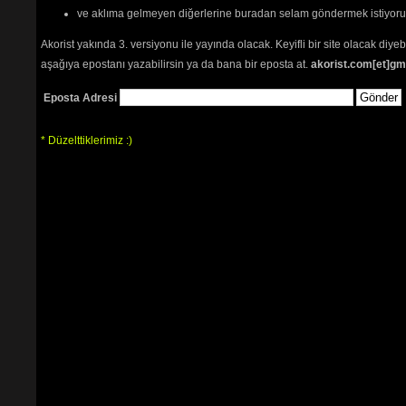
ve aklıma gelmeyen diğerlerine buradan selam göndermek istiyor
Akorist yakında 3. versiyonu ile yayında olacak. Keyifli bir site olacak diy
aşağıya epostanı yazabilirsin ya da bana bir eposta at.
akorist.com[et]gm
Eposta Adresi
* Düzelttiklerimiz :)