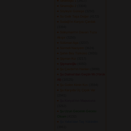
Sinanoğlu 1
(3417) 
Sinanoğlu 2
(3304) 
Söyleyin Güneşe
(3250) 
Su Gelir Taşa Değer
(4172) 
Sudağ\'ın Karşısı Çardak
(3394) 
Süleyman\'ın Davarı Tuza
Akışır
(3250) 
Sülüman Aga
(3237) 
Sürmeli Naciyem
(3624) 
Şahin Bey Türküsü
(3655) 
Şişman Kız
(3217) 
Şişmanoğlu
(4050) 
Şu Çavdır\'ın Hanları
(3899) 
Şu Dalma\'dan Geçtin Mi (Yörük
Ali)
(10125) 
Şu Gelen Kimin Kızı
(3594) 
Şu Karşıda Üç Çiçek Var
(2941) 
Şu Konya\'nın Mapusuna
(3262) 
Şu Uzun Gecenin Gecesi
Olsam
(4132) 
Şu Yalta\'dan Taş Yükledim
(3861) 