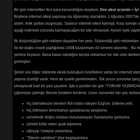
Bir gün internetten feci para kazanıldığını duydum.
Dev akor arşivim + İyi 
Böylece internet sitesi yapmayı da öğrenmiş olacaktım. 1 Ağustos 2007'de 
aldım. Artık şartlar oluşmuştu. Sadece internet sitesi kalmıştı. Kısa sürede
aşağı indirmek zorunda kalmayacağım bir site olmasıydı. Aynen öyle yaptım.
İlk düşündüğüm gibi reklamı dayadım her yere. Söylendiği gibi reklamdan
ile bir doğru orantı yaptığımda 100$ kazanmam 43 senemi alıyordu... Bu he
yerlere koydum. Bana kalan istediğim tarzda reklamsız bir site oldu derken
gelmiştim.
Şimdi sıra diğer sitelerde eksik bulduğum özelliklere sahip bir internet sit
yapma özelliği vardı. Hem de üyelik gerekmeden. Tek sorun yorumlar gerçe
olmayacak bari bir yazı yazalım. İşte o yüzden bir gün "YORUM YAZMADAN
çığırından çıkmıştı. Bende bıraktım kontrolü. Uzun zamandır her şey serb
hiç bıkmaksızın benden flüt notası isteyen Ezgi'ye, (isteme yok)
hiç bitmeyen fenerbahçe-galatasaray sevgisine,
senelerdir doğru notaları bulunamayan Samanyolu şarkısına,
sürekli küfür eden ayak takımına,
uğraşıp тüякçнє yazanlara,
"Sitenin sahibine" diye başlayanlara