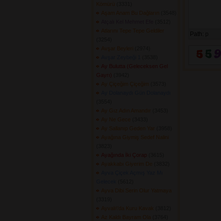
Kömürü
(3331) 
Aşam Anam Bu Dağların
(3548) 
Atçalı Kel Mehmet Efe
(3512) 
Atlarını Tepe Tepe Geldiler
Path:
p
(3254) 
Avşar Beyleri
(2974) 
Avşar Zeybeği 1
(3538) 
Ay Bulutta (Geleceksen Gel
Gayrı)
(3942) 
Ay Çiçeğim Çiçeğim
(3573) 
Ay Dolanaydı Gün Dolanaydı
(3554) 
Ay Gız Adın Amandır
(3453) 
Ay Ne Gece
(3433) 
Ay Sallanıp Geden Yar
(3958) 
Ayağına Giymiş Sedef Nalini
(3823) 
Ayağında İki Çorap
(3615) 
Ayakkabı Giyerim De
(3832) 
Ayva Çiçek Açmış Yaz Mı
Gelecek
(5612) 
Ayva Dibi Serin Olur Yatmaya
(3319) 
Ayvalı\'da Kuru Kavak
(3812) 
Az Kaldı Bayram Ola
(3764) 