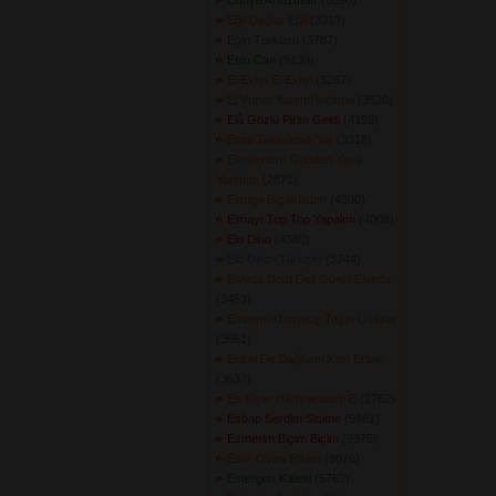
Dünya Arsızındır
(5596) 
Eğil Dağlar Eğil
(3313) 
Eğin Türküsü
(3787) 
Ehlo Can
(5139) 
El Eyliyi El Eyliyi
(3267) 
El Vurup Yaremi İncitme
(3520) 
Elâ Gözlü Pirim Geldi
(4150) 
Elma Tekerlendi Yar
(3318) 
Elmalıydım Günden Yana
Yarıldım
(2871) 
Elmayı Bıçakladım
(4300) 
Elmayı Top Top Yapalım
(4008) 
Elo Dino
(4380) 
Elo Dino (Türkçe)
(3744) 
Elveda Dost Deli Gönül Elveda
(3453) 
Eminem Oturmuş Taşın Üstüne
(3661) 
Erisin De Dağların Karı Erisin
(3637) 
Es Kişer Hampartsum E
(2752) 
Esbap Serdim Sicime
(5961) 
Esmerim Biçim Biçim
(6375) 
Esor Ovan Ertam
(3076) 
Estergon Kalesi
(5762) 