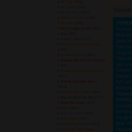
Allı Gelin
(3859) 
Allı Turnam
(3512) 
Yorum
Allı Turnam 2
(3904) 
Alo\'nun Türküsü
(3306) 
YORU
Altı Kızlar
(3392) 
Türkçe 
Altın Yüzüğüm Kırıldı
(6664) 
Ana
(4376) 
Noktada
Anamur Yolları
(4377) 
gidiyo
Antep Senin (Antep Övmesi)
"herke
(3754) 
okuyanı
Apardılar Gülümü
(3565) 
"Bende,
Arabaya Taş Koydum Hanımım
ayrı ya
(7102) 
"OKmi?
Aramıza Girmiş Dağlar Denizler
Belgin, 
(4512) 
"ki" ek
Arap Atı Gibi Sallar Başını
(4573) 
birleşi
Arıydım Bala Geldim
(3396) 
Türkçes
Arpa Da Ektim Gül Bitti
(3724) 
AYRIC
Arslan Mustafam
(3947) 
Burada
Asiye
(3654) 
etmeniz
Askaros Deresi
(4914) 
Aşağıda
Asker Ağam
(3807) 
plan re
Asmada Salmış Filizi
(3323) 
okunama
Aşağıdan Gelen Mangal