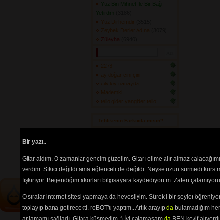
Yüz Bin Mihnet İle Bir Bağ
Yetirdim
(3186) 
Yüz Dirhemdir
(3515) 
Zeybek Derler Adına
(3079) 
Züleyha
(6940) 
2278
ay doğar çini çini
cilv loy nanayda
Mademki
tello gider yangider tello
Tehlikenin Farkında mısın? 
İçerik
akorların
,
tabların
,
bas
Bir yazı..
tablarının
ve 
sözlerin
ayırt 
edilebilmesi için
seçimlerinize
Gitar aldım. O zamanlar gencim güzelim. Gitarı elime alır almaz çalacağım
göre
renkli listelenmektedir.
verdim. Sıkıcı değildi ama eğlenceli de değildi. Neyse uzun sürmedi kurs m
fışkırıyor. Beğendiğim akorları bilgisayara kaydediyorum. Zaten çalamıyorum
O sıralar internet sitesi yapmaya da hevesliyim. Sürekli bir şeyler öğren
toplayıp bana getirecekti. roBOT'u yaptım.. Artık arayıp
da
bulamadığım her 
anlamamı sağladı. Gitara küsmedim :) İyi çalamasam
da
BEN keyif alıyord