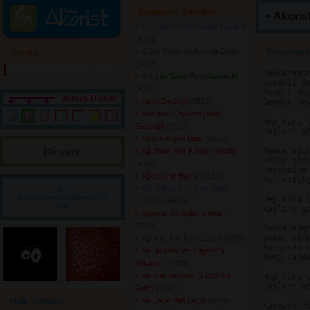
Sanatçının Şarkıları
Akorist
A Fadimem Hadi Senle Kaçalım
(4581) 
A Gız Senin de Adın da Dudu
Penceremin 
Arama
(3483) 
Penceremin
A Kızım Sana Potin Alayım Mı
Zerdali da
(4142) 
Düşkün düş
Abalı Zeybeği
(3638) 
Benden sev
Abalımın Cepkeni (Abalı
Hep kara l
Zeybeği)
(4159) 
Kaşları gö
Adana Köprü Başı
(8150) 
Bir yazı! 
Penceremin
Ağ Elime Mor Kınalar Yaktılar
Kitap almı
(4345) 
Perçemine 
Ağarsar'ın Balını
(3831) 
Yel estikç
Ağır Halay (Karşıda Yara
Bir
sorum/önerim/diyeceğim
Hep kara l
Gurban)
(4423) 
var!
Kaşları gö
Ağlama Yar Ağlama Anam
(5633) 
Pencereden
şeker olmu
Ağlarım İçin İçin (Zalım)
(3488) 
Bu sevda n
Ah Bir Ataş Ver Cigaramı
Beni canda
Yakayım
(4265) 
Ah Gidi Yavrular (Elden Ne
Hep kara l
Kaşları gö
Gelir)
(3374) 
Halk Türküsü
Ah Laçin Vah Laçin
(6379) 
Kaynak: Yö