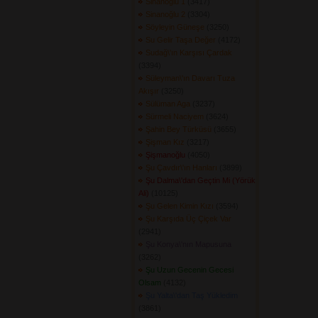
Sinanoğlu 1
(3417) 
Sinanoğlu 2
(3304) 
Söyleyin Güneşe
(3250) 
Su Gelir Taşa Değer
(4172) 
Sudağ\'ın Karşısı Çardak
(3394) 
Süleyman\'ın Davarı Tuza
Akışır
(3250) 
Sülüman Aga
(3237) 
Sürmeli Naciyem
(3624) 
Şahin Bey Türküsü
(3655) 
Şişman Kız
(3217) 
Şişmanoğlu
(4050) 
Şu Çavdır\'ın Hanları
(3899) 
Şu Dalma\'dan Geçtin Mi (Yörük
Ali)
(10125) 
Şu Gelen Kimin Kızı
(3594) 
Şu Karşıda Üç Çiçek Var
(2941) 
Şu Konya\'nın Mapusuna
(3262) 
Şu Uzun Gecenin Gecesi
Olsam
(4132) 
Şu Yalta\'dan Taş Yükledim
(3861) 