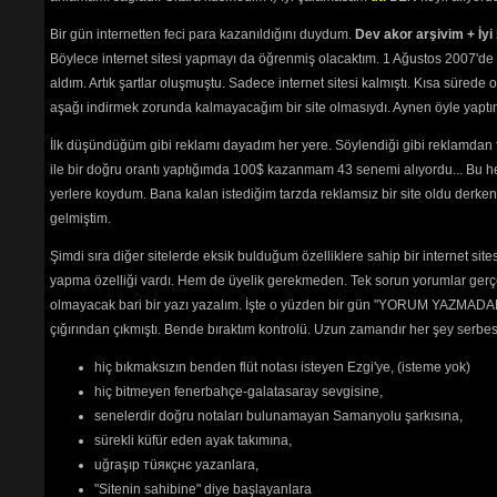
Bir gün internetten feci para kazanıldığını duydum.
Dev akor arşivim + İyi 
Böylece internet sitesi yapmayı da öğrenmiş olacaktım. 1 Ağustos 2007'de 
aldım. Artık şartlar oluşmuştu. Sadece internet sitesi kalmıştı. Kısa sürede
aşağı indirmek zorunda kalmayacağım bir site olmasıydı. Aynen öyle yaptım.
İlk düşündüğüm gibi reklamı dayadım her yere. Söylendiği gibi reklamdan
ile bir doğru orantı yaptığımda 100$ kazanmam 43 senemi alıyordu... Bu he
yerlere koydum. Bana kalan istediğim tarzda reklamsız bir site oldu derken
gelmiştim.
Şimdi sıra diğer sitelerde eksik bulduğum özelliklere sahip bir internet sit
yapma özelliği vardı. Hem de üyelik gerekmeden. Tek sorun yorumlar gerçe
olmayacak bari bir yazı yazalım. İşte o yüzden bir gün "YORUM YAZMADAN
çığırından çıkmıştı. Bende bıraktım kontrolü. Uzun zamandır her şey serb
hiç bıkmaksızın benden flüt notası isteyen Ezgi'ye, (isteme yok)
hiç bitmeyen fenerbahçe-galatasaray sevgisine,
senelerdir doğru notaları bulunamayan Samanyolu şarkısına,
sürekli küfür eden ayak takımına,
uğraşıp тüякçнє yazanlara,
"Sitenin sahibine" diye başlayanlara