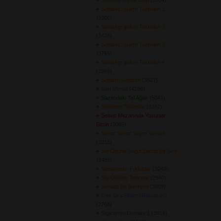
Samsun İskele Başı
(3004) 
Sandıkçı şükrü Türküleri 1
(3306) 
Sandıkçı şükrü Türküleri 2
(3428) 
Sandıkçı şükrü Türküleri 3
(3765) 
Sandıkçı şükrü Türküleri 4
(2969) 
Sandım Sundum
(3527) 
Sarı Mendil
(4266) 
Sazımdaki Tel Ağlar
(5041) 
Sebebim Tütündür
(3362) 
Sebep Mezarında Yosunlar
Bitsin
(3085) 
Seher Seher Seyre Vardım
(3213) 
Sel Önüne Söğüt Diktim Bir Sıra
(3485) 
Semaverim Fıkkıldar
(3249) 
Set Üstüne Tencere
(2940) 
Sevdim Bir Bahriyeli
(3609) 
Sıra Sıra Siniler (Ramazan)
(2766) 
Sigaramın Dumanı 1
(3914) 