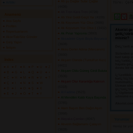
Ah şu Dağlar Sular Çağlar
Yöre: Çerk
ArWiki
(4436) 
Ah Tren Kara Tren
(4728) 
Anamenü
Ah Yine Geldi Geçti Yar
(4109) 
Ana Sayfa
Ak Koyunum Yüz Olsa
(3686) 
Profilim
Ak Koyunum Yüz Olsa 1
(3432) 
Akorist ge
Repertuarlarım
Ak Pınar Yapısına
(3893) 
geliï¿½tir
Akor/Tab/Söz Gönder
misiniz?
Aksadeler Giyer Boylu Boyunca
Giriş Yapın
(3608) 
Deï¿½erli a
İletişim
Aksu Derler Adına (Mercanım)
Sizlerden g
(3930) 
beri takip e
İndex
Akşam Olanda (Tuntul\'un Kızı)
teï¿½ekkï¿
hayata geï¿
(4411) 
A
F
K
P
U
Z
dostu bir s
Akşam Oldu Güneş Girdi Buluta
B
G
L
Q
Ü
+
ï¿½zellikle
(3506) 
C
H
M
R
V
?
karï¿½ï¿½l
Akşam Olur Karanlığa Kalırsın
matematiï¿½
Ç
I
N
S
W
Uzman olma
(6318) 
D
İ
O
Ş
X
gï¿½nï¿½llï
Al Fadime
(3523) 
ï¿½lgilene
E
J
Ö
T
Y
adresine e-
Al Mendilim Kaldı Kaya Başında
(3785) 
Akorist.co
Alam Başım Ben Dağın Aşım
(3998) 
Alayaka Çamları
(4047) 
Yorumlar 
Alıverin Bağlamamı Çalayım
Henüz bir yo
(3828) 