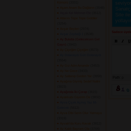
seviyor
Kömürü
(3331) 
Aşam Anam Bu Dağların
(3548) 
Sanatçı
Atçalı Kel Mehmet Efe
(3512) 
Site ile
Atlarını Tepe Tepe Geldiler
yollayı
(3254) 
Avşar Beyleri
(2974) 
Sadece üyele
Avşar Zeybeği 1
(3538) 
Ay Bulutta (Geleceksen Gel
Gayrı)
(3942) 
Ay Çiçeğim Çiçeğim
(3573) 
Ay Dolanaydı Gün Dolanaydı
(3554) 
Ay Gız Adın Amandır
(3453) 
Ay Ne Gece
(3433) 
Ay Sallanıp Geden Yar
(3958) 
Path:
p
Ayağına Giymiş Sedef Nalini
(3823) 
Ayağında İki Çorap
(3615) 
Ayakkabı Giyerim De
(3832) 
Ayva Çiçek Açmış Yaz Mı
Gelecek
(5612) 
Ayva Dibi Serin Olur Yatmaya
(3319) 
Ayvalı\'da Kuru Kavak
(3812) 
Az Kaldı Bayram Ola
(3764) 