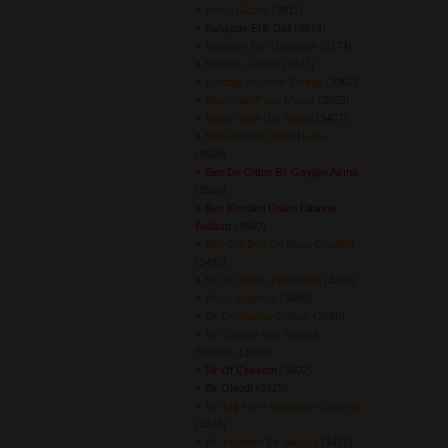
Azm-i Gülzar
(3911) 
Bahçede Erik Dali
(4878) 
Bahçeye Bar Diyemem
(3274) 
Barabar Gezek
(3647) 
Bardağı Koydum Tereğe
(3362) 
Başındaki Puşu Mudur
(3692) 
Bebek Beni Dar Eyledi
(3407) 
Belkama\'da Yatan Hasta
(3608) 
Ben De Gittim Bir Geyiğin Avına
(3500) 
Ben Kendimi Gülün Dibinde
Buldum
(4690) 
Beri Gel Beri De Boyu Güzelim
(3485) 
Bir Ay Doğdu Pasin\'den
(3302) 
Bir Ay Doğmuş
(3449) 
Bir Cenderme Geliyor
(3698) 
Bir Giderim Beş Ardıma
Bakarım
(3070) 
Bir Of Çeksem
(3602) 
Bir Olaydı
(3725) 
Bir Taş Attım Karakolun Camına
(3523) 
Bir Yakadan Bir Yakaya
(3476) 