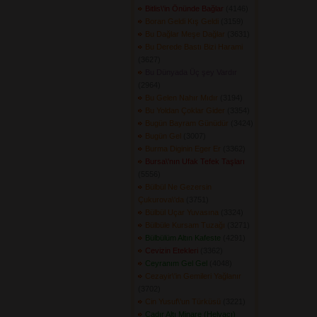
Bitlis\'in Önünde Bağlar
(4146) 
Boran Geldi Kış Geldi
(3159) 
Bu Dağlar Meşe Dağlar
(3631) 
Bu Derede Bastı Bizi Harami
(3627) 
Bu Dünyada Üç şey Vardır
(2964) 
Bu Gelen Nahır Mıdır
(3194) 
Bu Yoldan Çoklar Gider
(3354) 
Bugün Bayram Günüdür
(3424) 
Bugün Gel
(3007) 
Burma Diginin Eger Er
(3362) 
Bursa\'nın Ufak Tefek Taşları
(5556) 
Bülbül Ne Gezersin
Çukurova\'da
(3751) 
Bülbül Uçar Yuvasına
(3324) 
Bülbüle Kursam Tuzağı
(3271) 
Bülbülüm Altın Kafeste
(4291) 
Cevizin Etekleri
(3362) 
Ceyranım Gel Gel
(4048) 
Cezayir\'in Gemileri Yağlanır
(3702) 
Cin Yusuf\'un Türküsü
(3221) 
Çadır Altı Minare (Helvacı)