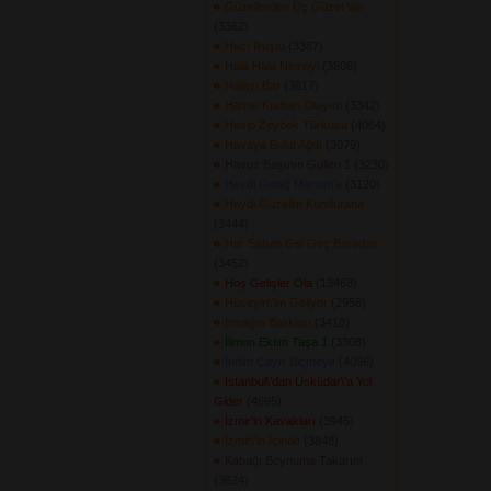
Güzellerden Üç Güzel Var
(3362) 
Hacı Rüştü
(3387) 
Hala Hala Ninnoyi
(3808) 
Halayı Bar
(3817) 
Hamsi Kurban Olayım
(3342) 
Hasip Zeybek Türküsü
(4064) 
Havaya Bulut Ağdı
(3079) 
Havuz Başının Gülleri 1
(3230) 
Haydi Gidağ Mersin\'e
(3120) 
Haydi Güzelim Kundurana
(3444) 
Her Sabah Gel Geç Buradan
(3452) 
Hoş Gelişler Ola
(13468) 
Hüseyin\'im Geliyor
(2956) 
Irmağın Balıkları
(3418) 
İlimon Ektim Taşa 1
(3308) 
İndim Çayır Biçmeye
(4096) 
İstanbul\'dan Üsküdar\'a Yol
Gider
(4695) 
İzmir'in Kavakları
(3945) 
İzmir\'in İçinde
(3848) 
Kabağı Boynuma Takarım
(3624) 