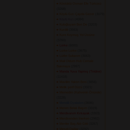
Köstüklü Osman Efe Türküsü
(3268) 
Köylü Gızı Çayda Gezer
(3079) 
Köylü Kızı
(4084) 
Kuloğluyam Ben De
(3203) 
Kurdili
(3563) 
Kure Koymuş Yol Üstüne
(3760) 
Lorke
(6000) 
Lurke Lurke
(3675) 
Lütfet Sultanım
(3063) 
Mail Oldum Hub Cemale
Bakmaya
(2997) 
Manda Yuva Yapmış (Tiridine)
(11418) 
Mavilim Yaktın Beni
(3856) 
Melik şerif Düzü
(3321) 
Memedim (Kahvenin Önünde)
(3228) 
Mendili Oyaladım
(3696) 
Menim Belalı Başım
(3319) 
Merdivanım Kırkayak
(3303) 
Merdivenden İnerken
(2982) 
Mertler Baş Aldı Gitti
(3287) 
Meşeli Dağlar
(3292) 