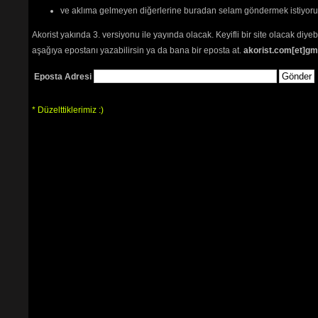
ve aklıma gelmeyen diğerlerine buradan selam göndermek istiyor
Akorist yakında 3. versiyonu ile yayında olacak. Keyifli bir site olacak diy
aşağıya epostanı yazabilirsin ya da bana bir eposta at.
akorist.com[et]gm
Eposta Adresi
* Düzelttiklerimiz :)