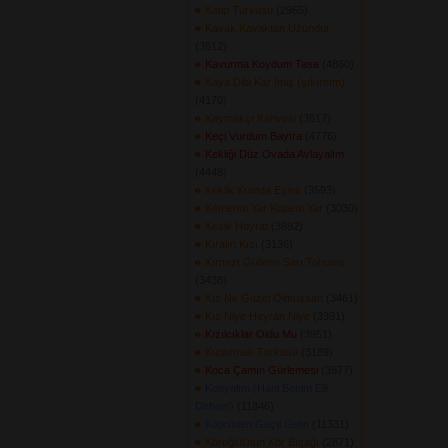
Katip Türküsü
(2965) 
Kavak Kavaktan Uzundur
(3612) 
Kavurma Koydum Tasa
(4860) 
Kaya Dibi Kar İmiş (şıkırdım)
(4170) 
Kaymakçı Kahvesi
(3617) 
Keçi Vurdum Bayıra
(4776) 
Kekliği Düz Ovada Avlayalım
(4448) 
Keklik Kumda Eşinir
(3593) 
Kemerim Yar Küpem Yar
(3030) 
Kesik Hoyrat
(3692) 
Kıralın Kızı
(3136) 
Kırmızı Güllerin Sarı Tohumu
(3438) 
Kız Ne Güzel Olmuşsan
(3461) 
Kız Niye Heyran Niye
(3391) 
Kızılcıklar Oldu Mu
(3951) 
Kızılırmak Türküsü
(3189) 
Koca Çamın Gürlemesi
(3877) 
Konyalım (Hani Benim Elli
Dirhem)
(11846) 
Köprüden Geçti Gelin
(11331) 
Köroğlu\'nun Kör Bıçağı
(2871) 