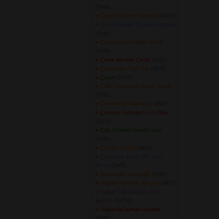
(5368) 
Çaktım Çaktım Yanmadı
(4457) 
Çalın Davulları Çaydan Aşağıya
(3446) 
Çarşamba Dedikleri (Eski)
(3548) 
Çatak Altından Çıktık
(4202) 
Çaya İndim Taşı Yok
(4075) 
Çayeli
(3758) 
Çelik Pazarında Ufacık Taşlar
(3285) 
Çemberimi Yudumudu
(3617) 
Çıkayım Gideyim Urum Eline
(6500) 
Çok Özledim Dersim Seni
(4195) 
Çöngün Fatma
(4414) 
Çürükkale Burnu Bir Uzun
Burun
(2981) 
Dabancam Karadağlı
(3056) 
Dağdan Keserler Meşeyi
(3407) 
Dağlar Gibi Dalgaları Ben
Aşarım
(10758) 
Dağlarda Duman Gözeldi
(4995) 