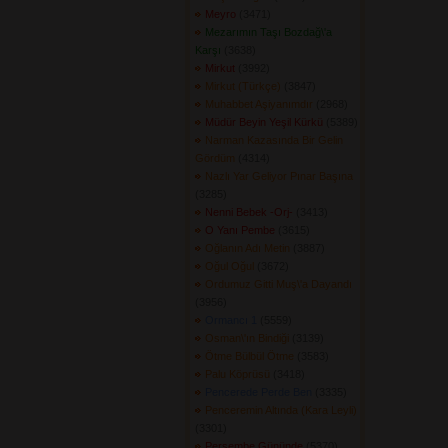
Meyro
(3471) 
Mezarımın Taşı Bozdağ\'a
Karşı
(3638) 
Mirkut
(3992) 
Mirkut (Türkçe)
(3847) 
Muhabbet Aşiyanımdır
(2968) 
Müdür Beyin Yeşil Kürkü
(5389) 
Narman Kazasında Bir Gelin
Gördüm
(4314) 
Nazlı Yar Geliyor Pınar Başına
(3285) 
Nenni Bebek -Orj-
(3413) 
O Yanı Pembe
(3615) 
Oğlanın Adı Metin
(3887) 
Oğul Oğul
(3672) 
Ordumuz Gitti Muş\'a Dayandı
(3956) 
Ormancı 1
(5559) 
Osman\'ın Bindiği
(3139) 
Ötme Bülbül Ötme
(3583) 
Palu Köprüsü
(3418) 
Pencerede Perde Ben
(3335) 
Penceremin Altında (Kara Leyli)
(3301) 
Perşembe Gününde
(5370) 