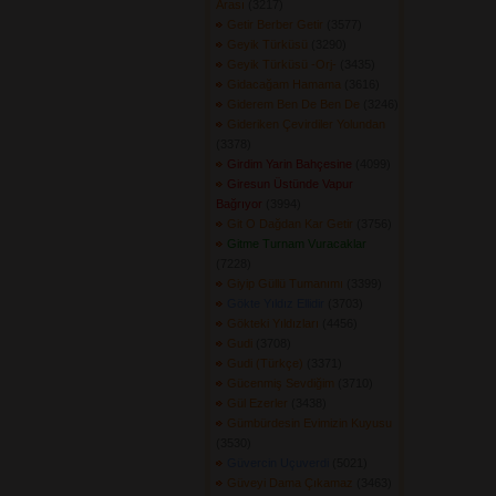
Arası
(3217) 
Getir Berber Getir
(3577) 
Geyik Türküsü
(3290) 
Geyik Türküsü -Orj-
(3435) 
Gidacağam Hamama
(3616) 
Giderem Ben De Ben De
(3246) 
Gideriken Çevirdiler Yolundan
(3378) 
Girdim Yarin Bahçesine
(4099) 
Giresun Üstünde Vapur
Bağrıyor
(3994) 
Git O Dağdan Kar Getir
(3756) 
Gitme Turnam Vuracaklar
(7228) 
Giyip Güllü Tumanımı
(3399) 
Gökte Yıldız Ellidir
(3703) 
Gökteki Yıldızları
(4456) 
Gudi
(3708) 
Gudi (Türkçe)
(3371) 
Gücenmiş Sevdiğim
(3710) 
Gül Ezerler
(3438) 
Gümbürdesin Evimizin Kuyusu
(3530) 
Güvercin Uçuverdi
(5021) 
Güveyi Dama Çıkamaz
(3463) 