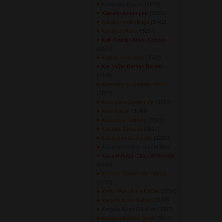
Kadifeden Kesesi
(4878) 
Kainatın Aynasıyım
(5861) 
Kaladan İndim Bağa
(3742) 
Kaleliyem Kaleli
(3237) 
Kalk Gidelim Aman Gidelim
(3171) 
Kapiya Vura Vura
(3583) 
Kar Yağar Bardan Bardan
(4449) 
Kara İmiş şu Antebin Yazısı
(3827) 
Kara Kara Gözleri Var
(3592) 
Kara Koyun
(3144) 
Kara Ziya Türküsü
(3373) 
Karadut Türküsü
(3517) 
Karahanın Gediğinde
(3289) 
Karaman\'ın Bayırına
(4350) 
Karanfil Katar Oldu (Al Mendili)
(4420) 
Kars\'ın Önüne Kar Yağmış
(3231) 
Karşı Yatan Kara Dağlar
(3704) 
Karşıda Kıza Kurban
(3107) 
Karşıda Kuzu Gördüm
(3397) 
Kaşların Keman Senin
(3422) 