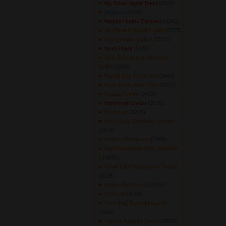
Vay Bana Vaylar Bana
(3842) 
Yalgızam
(5939) 
Yandım Hudey Türküsü
(3293) 
Yar Elinden Badeler İçtim
(3075) 
Yara Benden Gülüm
(3371) 
Yarım Hava
(5783) 
Yarin Bahçesinde Açmasın
Güller
(3090) 
Yastığı Kuş Tüyünden
(3463) 
Yayla Suları Akar Gelir
(3317) 
Yaylalar İçinde
(3409) 
Yemenimin Oyası
(3376) 
Yengacan
(3276) 
Yeni Çıkayı Derelerin Ormanı
(3418) 
Yeniköv Evrülesen
(2969) 
Yeşil Kurbağalar Öter Göllerde
1
(3041) 
Yonuk Olur Merdivanın Taşları
(3038) 
Yorgun Deli Gönül
(3194) 
Yörük Ali
(4168) 
Yüce Dağ Başında Kamer
(3363) 
Yüksek Kayadır Gönül
(3527) 