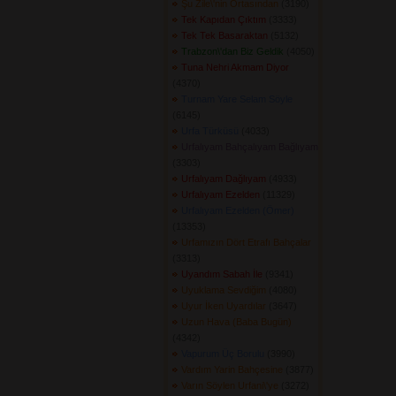
Şu Zile\'nin Ortasından
(3190) 
Tek Kapıdan Çıktım
(3333) 
Tek Tek Basaraktan
(5132) 
Trabzon\'dan Biz Geldik
(4050) 
Tuna Nehri Akmam Diyor
(4370) 
Turnam Yare Selam Söyle
(6145) 
Urfa Türküsü
(4033) 
Urfalıyam Bahçalıyam Bağlıyam
(3303) 
Urfalıyam Dağlıyam
(4933) 
Urfalıyam Ezelden
(11329) 
Urfalıyam Ezelden (Ömer)
(13353) 
Urfamızın Dört Etrafı Bahçalar
(3313) 
Uyandım Sabah İle
(9341) 
Uyuklama Sevdiğim
(4080) 
Uyur İken Uyardılar
(3647) 
Uzun Hava (Baba Bugün)
(4342) 
Vapurum Üç Borulu
(3990) 
Vardım Yarin Bahçesine
(3877) 
Varın Söylen Urfani\'ye
(3272) 