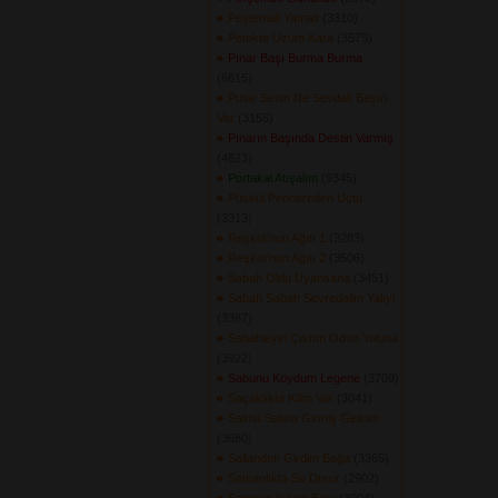
Peştemali Yamalı
(3310) 
Petekte Üzüm Kara
(3575) 
Pınar Başı Burma Burma
(6615) 
Pınar Senin Ne Sevdalı Başın
Var
(3155) 
Pınarın Başında Destin Varmış
(4623) 
Portakal Atışalım
(9345) 
Püskül Pencereden Uçtu
(3313) 
Reşko\'nun Ağıtı 1
(3283) 
Reşko\'nun Ağıtı 2
(3506) 
Sabah Oldu Uyansana
(3451) 
Sabah Sabah Seyredelim Yalıyı
(3387) 
Sabahleyin Çıktım Odun Yoluna
(3922) 
Sabunu Koydum Legene
(3709) 
Saçaklıkta Kilim Var
(3041) 
Salına Salına Girmiş Gelinim
(3680) 
Sallandım Girdim Bağa
(3365) 
Samanlıkta Su Durur
(2902) 