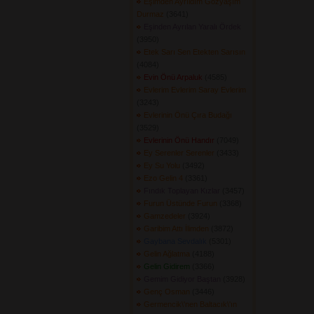
Eşimden Ayrıldım Gözyaşım
Durmaz
(3641) 
Eşinden Ayrılan Yaralı Ördek
(3950) 
Etek Sarı Sen Etekten Sarısın
(4084) 
Evin Önü Arpaluk
(4585) 
Evlerim Evlerim Saray Evlerim
(3243) 
Evlerinin Önü Çıra Budağı
(3529) 
Evlerinin Önü Handır
(7049) 
Ey Serenler Serenler
(3433) 
Ey Su Yolu
(3492) 
Ezo Gelin 4
(3361) 
Fındık Toplayan Kızlar
(3457) 
Furun Üstünde Furun
(3368) 
Gamzedeler
(3924) 
Garibim Attı İlimden
(3872) 
Gaybana Sevdalık
(5301) 
Gelin Ağlatma
(4188) 
Gelin Gidirem
(3366) 
Gemim Gidiyor Baştan
(3928) 
Genç Osman
(3446) 
Germencik\'nen Baltacık\'ın