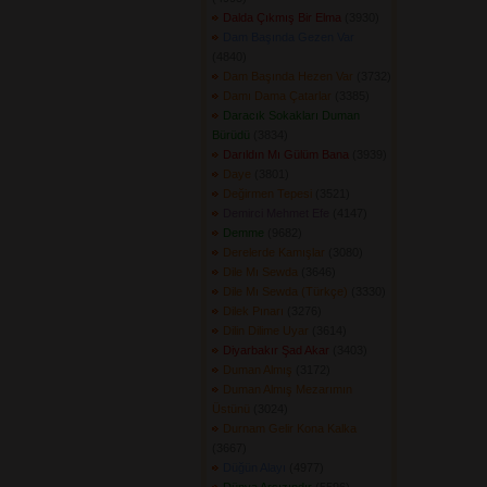
Dalda Çıkmış Bir Elma
(3930) 
Dam Başında Gezen Var
(4840) 
Dam Başında Hezen Var
(3732) 
Damı Dama Çatarlar
(3385) 
Daracık Sokakları Duman
Bürüdü
(3834) 
Darıldın Mı Gülüm Bana
(3939) 
Daye
(3801) 
Değirmen Tepesi
(3521) 
Demirci Mehmet Efe
(4147) 
Demme
(9682) 
Derelerde Kamışlar
(3080) 
Dile Mı Sewda
(3646) 
Dile Mı Sewda (Türkçe)
(3330) 
Dilek Pınarı
(3276) 
Dilin Dilime Uyar
(3614) 
Diyarbakır Şad Akar
(3403) 
Duman Almış
(3172) 
Duman Almış Mezarımın
Üstünü
(3024) 
Durnam Gelir Kona Kalka
(3667) 
Düğün Alayı
(4977) 