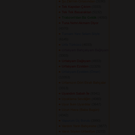
Şu Zile\'nin Ortasından
(3190) 
Tek Kapıdan Çıktım
(3333) 
Tek Tek Basaraktan
(5132) 
Trabzon\'dan Biz Geldik
(4050) 
Tuna Nehri Akmam Diyor
(4370) 
Turnam Yare Selam Söyle
(6145) 
Urfa Türküsü
(4033) 
Urfalıyam Bahçalıyam Bağlıyam
(3303) 
Urfalıyam Dağlıyam
(4933) 
Urfalıyam Ezelden
(11329) 
Urfalıyam Ezelden (Ömer)
(13353) 
Urfamızın Dört Etrafı Bahçalar
(3313) 
Uyandım Sabah İle
(9341) 
Uyuklama Sevdiğim
(4080) 
Uyur İken Uyardılar
(3647) 
Uzun Hava (Baba Bugün)
(4342) 
Vapurum Üç Borulu
(3990) 
Vardım Yarin Bahçesine
(3877) 
Varın Söylen Urfani\'ye
(3272) 