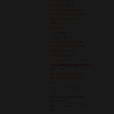
Sinanoğlu 1
(3417) 
Sinanoğlu 2
(3304) 
Söyleyin Güneşe
(3250) 
Su Gelir Taşa Değer
(4172) 
Sudağ\'ın Karşısı Çardak
(3394) 
Süleyman\'ın Davarı Tuza
Akışır
(3250) 
Sülüman Aga
(3237) 
Sürmeli Naciyem
(3624) 
Şahin Bey Türküsü
(3655) 
Şişman Kız
(3217) 
Şişmanoğlu
(4050) 
Şu Çavdır\'ın Hanları
(3899) 
Şu Dalma\'dan Geçtin Mi (Yörük
Ali)
(10125) 
Şu Gelen Kimin Kızı
(3594) 
Şu Karşıda Üç Çiçek Var
(2941) 
Şu Konya\'nın Mapusuna
(3262) 
Şu Uzun Gecenin Gecesi
Olsam
(4132) 
Şu Yalta\'dan Taş Yükledim
(3861) 