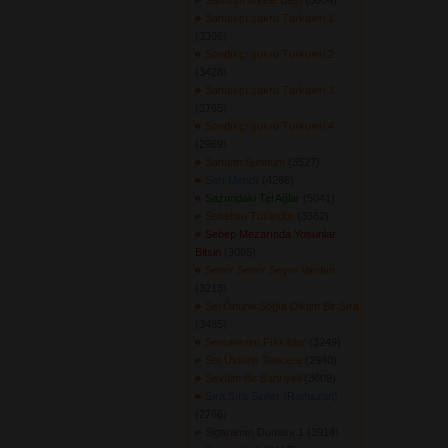
Samsun İskele Başı
(3004) 
Sandıkçı şükrü Türküleri 1
(3306) 
Sandıkçı şükrü Türküleri 2
(3428) 
Sandıkçı şükrü Türküleri 3
(3765) 
Sandıkçı şükrü Türküleri 4
(2969) 
Sandım Sundum
(3527) 
Sarı Mendil
(4266) 
Sazımdaki Tel Ağlar
(5041) 
Sebebim Tütündür
(3362) 
Sebep Mezarında Yosunlar
Bitsin
(3085) 
Seher Seher Seyre Vardım
(3213) 
Sel Önüne Söğüt Diktim Bir Sıra
(3485) 
Semaverim Fıkkıldar
(3249) 
Set Üstüne Tencere
(2940) 
Sevdim Bir Bahriyeli
(3609) 
Sıra Sıra Siniler (Ramazan)
(2766) 
Sigaramın Dumanı 1
(3914) 