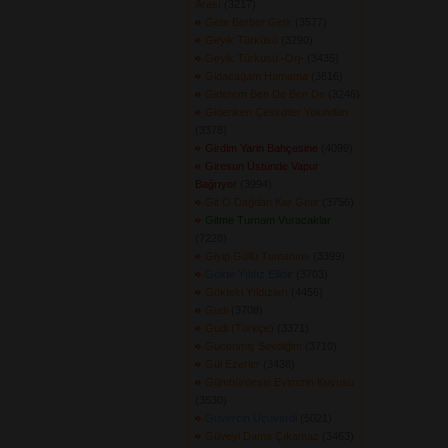
Arası
(3217) 
Getir Berber Getir
(3577) 
Geyik Türküsü
(3290) 
Geyik Türküsü -Orj-
(3435) 
Gidacağam Hamama
(3616) 
Giderem Ben De Ben De
(3246) 
Gideriken Çevirdiler Yolundan
(3378) 
Girdim Yarin Bahçesine
(4099) 
Giresun Üstünde Vapur
Bağrıyor
(3994) 
Git O Dağdan Kar Getir
(3756) 
Gitme Turnam Vuracaklar
(7228) 
Giyip Güllü Tumanımı
(3399) 
Gökte Yıldız Ellidir
(3703) 
Gökteki Yıldızları
(4456) 
Gudi
(3708) 
Gudi (Türkçe)
(3371) 
Gücenmiş Sevdiğim
(3710) 
Gül Ezerler
(3438) 
Gümbürdesin Evimizin Kuyusu
(3530) 
Güvercin Uçuverdi
(5021) 
Güveyi Dama Çıkamaz
(3463) 