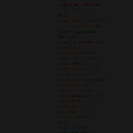
Dalda Çıkmış Bir Elma
(3930) 
Dam Başında Gezen Var
(4840) 
Dam Başında Hezen Var
(3732) 
Damı Dama Çatarlar
(3385) 
Daracık Sokakları Duman
Bürüdü
(3834) 
Darıldın Mı Gülüm Bana
(3939) 
Daye
(3801) 
Değirmen Tepesi
(3521) 
Demirci Mehmet Efe
(4147) 
Demme
(9682) 
Derelerde Kamışlar
(3080) 
Dile Mı Sewda
(3646) 
Dile Mı Sewda (Türkçe)
(3330) 
Dilek Pınarı
(3276) 
Dilin Dilime Uyar
(3614) 
Diyarbakır Şad Akar
(3403) 
Duman Almış
(3172) 
Duman Almış Mezarımın
Üstünü
(3024) 
Durnam Gelir Kona Kalka
(3667) 
Düğün Alayı
(4977) 