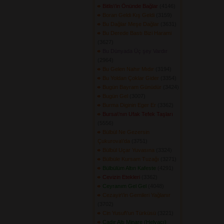
Bitlis\'in Önünde Bağlar
(4146) 
Boran Geldi Kış Geldi
(3159) 
Bu Dağlar Meşe Dağlar
(3631) 
Bu Derede Bastı Bizi Harami
(3627) 
Bu Dünyada Üç şey Vardır
(2964) 
Bu Gelen Nahır Mıdır
(3194) 
Bu Yoldan Çoklar Gider
(3354) 
Bugün Bayram Günüdür
(3424) 
Bugün Gel
(3007) 
Burma Diginin Eger Er
(3362) 
Bursa\'nın Ufak Tefek Taşları
(5556) 
Bülbül Ne Gezersin
Çukurova\'da
(3751) 
Bülbül Uçar Yuvasına
(3324) 
Bülbüle Kursam Tuzağı
(3271) 
Bülbülüm Altın Kafeste
(4291) 
Cevizin Etekleri
(3362) 
Ceyranım Gel Gel
(4048) 
Cezayir\'in Gemileri Yağlanır
(3702) 
Cin Yusuf\'un Türküsü
(3221) 
Çadır Altı Minare (Helvacı)