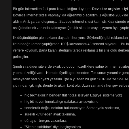
Bir gün internetten feci para kazanıldığını duydum.
Dev akor arşivim + İyi 
Böylece internet sitesi yapmayı da öğrenmiş olacaktım. 1 Ağustos 2007'de 
aldım. Artık şartlar oluşmuştu. Sadece internet sitesi kalmıştı. Kısa sürede
aşağı indirmek zorunda kalmayacağım bir site olmasıydı. Aynen öyle yaptım.
İlk düşündüğüm gibi reklamı dayadım her yere. Söylendiği gibi reklamdan
ile bir doğru orantı yaptığımda 100$ kazanmam 43 senemi alıyordu... Bu he
yerlere koydum. Bana kalan istediğim tarzda reklamsız bir site oldu derken
gelmiştim.
Şimdi sıra diğer sitelerde eksik bulduğum özelliklere sahip bir internet sit
yapma özelliği vardı. Hem de üyelik gerekmeden. Tek sorun yorumlar gerçe
olmayacak bari bir yazı yazalım. İşte o yüzden bir gün "YORUM YAZMADAN
çığırından çıkmıştı. Bende bıraktım kontrolü. Uzun zamandır her şey serb
hiç bıkmaksızın benden flüt notası isteyen Ezgi'ye, (isteme yok)
hiç bitmeyen fenerbahçe-galatasaray sevgisine,
senelerdir doğru notaları bulunamayan Samanyolu şarkısına,
sürekli küfür eden ayak takımına,
uğraşıp тüякçнє yazanlara,
"Sitenin sahibine" diye başlayanlara