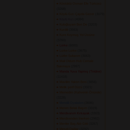
Köstüklü Osman Efe Türküsü
(3268) 
Köylü Gızı Çayda Gezer
(3079) 
Köylü Kızı
(4084) 
Kuloğluyam Ben De
(3203) 
Kurdili
(3563) 
Kure Koymuş Yol Üstüne
(3760) 
Lorke
(6000) 
Lurke Lurke
(3675) 
Lütfet Sultanım
(3063) 
Mail Oldum Hub Cemale
Bakmaya
(2997) 
Manda Yuva Yapmış (Tiridine)
(11418) 
Mavilim Yaktın Beni
(3856) 
Melik şerif Düzü
(3321) 
Memedim (Kahvenin Önünde)
(3228) 
Mendili Oyaladım
(3696) 
Menim Belalı Başım
(3319) 
Merdivanım Kırkayak
(3303) 
Merdivenden İnerken
(2982) 
Mertler Baş Aldı Gitti
(3287) 
Meşeli Dağlar
(3292) 