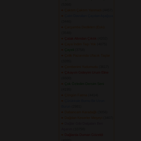
(5368) 
Çaktım Çaktım Yanmadı
(4457) 
Çalın Davulları Çaydan Aşağıya
(3446) 
Çarşamba Dedikleri (Eski)
(3548) 
Çatak Altından Çıktık
(4202) 
Çaya İndim Taşı Yok
(4075) 
Çayeli
(3758) 
Çelik Pazarında Ufacık Taşlar
(3285) 
Çemberimi Yudumudu
(3617) 
Çıkayım Gideyim Urum Eline
(6500) 
Çok Özledim Dersim Seni
(4195) 
Çöngün Fatma
(4414) 
Çürükkale Burnu Bir Uzun
Burun
(2981) 
Dabancam Karadağlı
(3056) 
Dağdan Keserler Meşeyi
(3407) 
Dağlar Gibi Dalgaları Ben
Aşarım
(10758) 
Dağlarda Duman Gözeldi
(4995) 