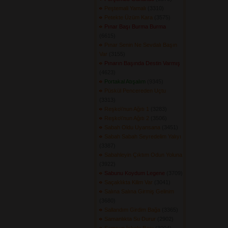
Peştemali Yamalı
(3310) 
Petekte Üzüm Kara
(3575) 
Pınar Başı Burma Burma
(6615) 
Pınar Senin Ne Sevdalı Başın
Var
(3155) 
Pınarın Başında Destin Varmış
(4623) 
Portakal Atışalım
(9345) 
Püskül Pencereden Uçtu
(3313) 
Reşko\'nun Ağıtı 1
(3283) 
Reşko\'nun Ağıtı 2
(3506) 
Sabah Oldu Uyansana
(3451) 
Sabah Sabah Seyredelim Yalıyı
(3387) 
Sabahleyin Çıktım Odun Yoluna
(3922) 
Sabunu Koydum Legene
(3709) 
Saçaklıkta Kilim Var
(3041) 
Salına Salına Girmiş Gelinim
(3680) 
Sallandım Girdim Bağa
(3365) 
Samanlıkta Su Durur
(2902) 