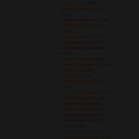
Katip Türküsü
(2965) 
Kavak Kavaktan Uzundur
(3612) 
Kavurma Koydum Tasa
(4860) 
Kaya Dibi Kar İmiş (şıkırdım)
(4170) 
Kaymakçı Kahvesi
(3617) 
Keçi Vurdum Bayıra
(4776) 
Kekliği Düz Ovada Avlayalım
(4448) 
Keklik Kumda Eşinir
(3593) 
Kemerim Yar Küpem Yar
(3030) 
Kesik Hoyrat
(3692) 
Kıralın Kızı
(3136) 
Kırmızı Güllerin Sarı Tohumu
(3438) 
Kız Ne Güzel Olmuşsan
(3461) 
Kız Niye Heyran Niye
(3391) 
Kızılcıklar Oldu Mu
(3951) 
Kızılırmak Türküsü
(3189) 
Koca Çamın Gürlemesi
(3877) 
Konyalım (Hani Benim Elli
Dirhem)
(11846) 
Köprüden Geçti Gelin
(11331) 
Köroğlu\'nun Kör Bıçağı
(2871) 