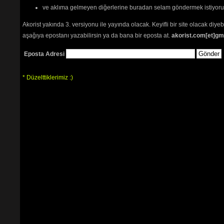
ve aklıma gelmeyen diğerlerine buradan selam göndermek istiyor
Akorist yakında 3. versiyonu ile yayında olacak. Keyifli bir site olacak diy
aşağıya epostanı yazabilirsin ya da bana bir eposta at.
akorist.com[et]gm
Eposta Adresi
* Düzelttiklerimiz :)