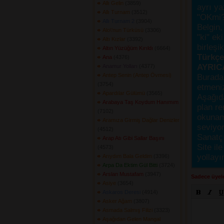
Allı Gelin
(3859) 
ayrı ya
Allı Turnam
(3512) 
"OKmi?
Allı Turnam 2
(3904) 
Belgin, 
Alo\'nun Türküsü
(3306) 
"ki" ek
Altı Kızlar
(3392) 
birleşi
Altın Yüzüğüm Kırıldı
(6664) 
Türkçes
Ana
(4376) 
AYRIC
Anamur Yolları
(4377) 
Antep Senin (Antep Övmesi)
Burada
(3754) 
etmeniz
Apardılar Gülümü
(3565) 
Aşağıda
Arabaya Taş Koydum Hanımım
plan re
(7102) 
okunama
Aramıza Girmiş Dağlar Denizler
seviyor
(4512) 
Sanatçı
Arap Atı Gibi Sallar Başını
Site ile
(4573) 
yollayı
Arıydım Bala Geldim
(3396) 
Arpa Da Ektim Gül Bitti
(3724) 
Arslan Mustafam
(3947) 
Sadece üyele
Asiye
(3654) 
Askaros Deresi
(4914) 
Asker Ağam
(3807) 
Asmada Salmış Filizi
(3323) 
Aşağıdan Gelen Mangal