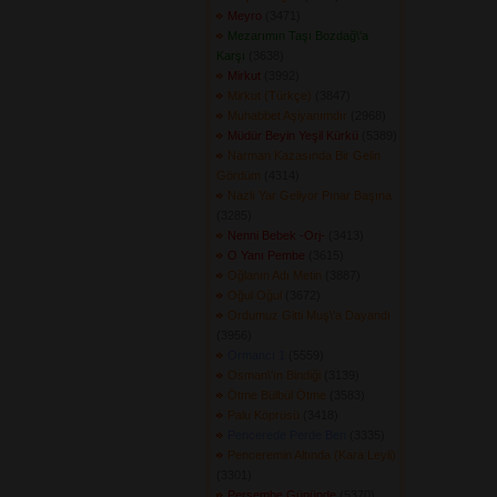
Meyro
(3471) 
Mezarımın Taşı Bozdağ\'a
Karşı
(3638) 
Mirkut
(3992) 
Mirkut (Türkçe)
(3847) 
Muhabbet Aşiyanımdır
(2968) 
Müdür Beyin Yeşil Kürkü
(5389) 
Narman Kazasında Bir Gelin
Gördüm
(4314) 
Nazlı Yar Geliyor Pınar Başına
(3285) 
Nenni Bebek -Orj-
(3413) 
O Yanı Pembe
(3615) 
Oğlanın Adı Metin
(3887) 
Oğul Oğul
(3672) 
Ordumuz Gitti Muş\'a Dayandı
(3956) 
Ormancı 1
(5559) 
Osman\'ın Bindiği
(3139) 
Ötme Bülbül Ötme
(3583) 
Palu Köprüsü
(3418) 
Pencerede Perde Ben
(3335) 
Penceremin Altında (Kara Leyli)
(3301) 
Perşembe Gününde
(5370) 