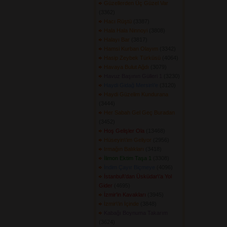
Güzellerden Üç Güzel Var
(3362) 
Hacı Rüştü
(3387) 
Hala Hala Ninnoyi
(3808) 
Halayı Bar
(3817) 
Hamsi Kurban Olayım
(3342) 
Hasip Zeybek Türküsü
(4064) 
Havaya Bulut Ağdı
(3079) 
Havuz Başının Gülleri 1
(3230) 
Haydi Gidağ Mersin\'e
(3120) 
Haydi Güzelim Kundurana
(3444) 
Her Sabah Gel Geç Buradan
(3452) 
Hoş Gelişler Ola
(13468) 
Hüseyin\'im Geliyor
(2956) 
Irmağın Balıkları
(3418) 
İlimon Ektim Taşa 1
(3308) 
İndim Çayır Biçmeye
(4096) 
İstanbul\'dan Üsküdar\'a Yol
Gider
(4695) 
İzmir'in Kavakları
(3945) 
İzmir\'in İçinde
(3848) 
Kabağı Boynuma Takarım
(3624) 