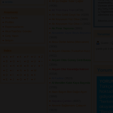
Ah şu Dağlar Sular Çağlar
ArWiki
matematiï¿½
(4436) 
Uzman olma
gï¿½nï¿½llï
Ah Tren Kara Tren
(4728) 
ï¿½lgilene
Anamenü
Ah Yine Geldi Geçti Yar
(4109) 
adresine e-
Ana Sayfa
Ak Koyunum Yüz Olsa
(3686) 
Akorist.co
Profilim
Ak Koyunum Yüz Olsa 1
(3432) 
Repertuarlarım
Ak Pınar Yapısına
(3893) 
Akor/Tab/Söz Gönder
Aksadeler Giyer Boylu Boyunca
Yorumlar 
Giriş Yapın
(3608) 
İletişim
Aksu Derler Adına (Mercanım)
Guest
| 
(3930) 
yaniii çok ii
İndex
Akşam Olanda (Tuntul\'un Kızı)
(4411) 
A
F
K
P
U
Z
Akşam Oldu Güneş Girdi Buluta
B
G
L
Q
Ü
+
(3506) 
C
H
M
R
V
?
Yorum
Akşam Olur Karanlığa Kalırsın
Ç
I
N
S
W
(6318) 
D
İ
O
Ş
X
Al Fadime
(3523) 
E
J
Ö
T
Y
YORU
Al Mendilim Kaldı Kaya Başında
Türkçe 
(3785) 
Noktada
Alam Başım Ben Dağın Aşım
gidiyo
(3998) 
"herke
Alayaka Çamları
(4047) 
Alıverin Bağlamamı Çalayım
okuyanı
(3828) 
"Bende,