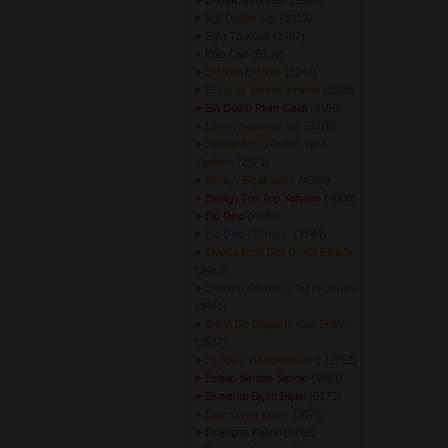
Dünya Arsızındır
(5596) 
Eğil Dağlar Eğil
(3313) 
Eğin Türküsü
(3787) 
Ehlo Can
(5139) 
El Eyliyi El Eyliyi
(3267) 
El Vurup Yaremi İncitme
(3520) 
Elâ Gözlü Pirim Geldi
(4150) 
Elma Tekerlendi Yar
(3318) 
Elmalıydım Günden Yana
Yarıldım
(2871) 
Elmayı Bıçakladım
(4300) 
Elmayı Top Top Yapalım
(4008) 
Elo Dino
(4380) 
Elo Dino (Türkçe)
(3744) 
Elveda Dost Deli Gönül Elveda
(3453) 
Eminem Oturmuş Taşın Üstüne
(3661) 
Erisin De Dağların Karı Erisin
(3637) 
Es Kişer Hampartsum E
(2752) 
Esbap Serdim Sicime
(5961) 
Esmerim Biçim Biçim
(6375) 
Esor Ovan Ertam
(3076) 
Estergon Kalesi
(5762) 