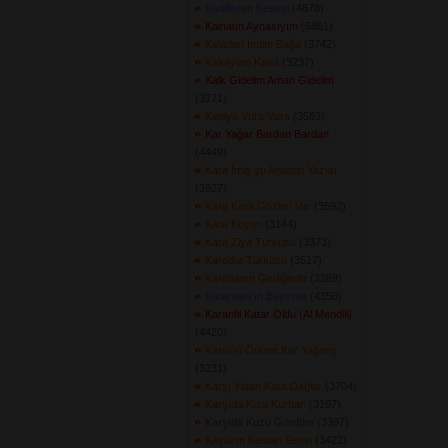
Kadifeden Kesesi
(4878) 
Kainatın Aynasıyım
(5861) 
Kaladan İndim Bağa
(3742) 
Kaleliyem Kaleli
(3237) 
Kalk Gidelim Aman Gidelim
(3171) 
Kapiya Vura Vura
(3583) 
Kar Yağar Bardan Bardan
(4449) 
Kara İmiş şu Antebin Yazısı
(3827) 
Kara Kara Gözleri Var
(3592) 
Kara Koyun
(3144) 
Kara Ziya Türküsü
(3373) 
Karadut Türküsü
(3517) 
Karahanın Gediğinde
(3289) 
Karaman\'ın Bayırına
(4350) 
Karanfil Katar Oldu (Al Mendili)
(4420) 
Kars\'ın Önüne Kar Yağmış
(3231) 
Karşı Yatan Kara Dağlar
(3704) 
Karşıda Kıza Kurban
(3107) 
Karşıda Kuzu Gördüm
(3397) 
Kaşların Keman Senin
(3422) 