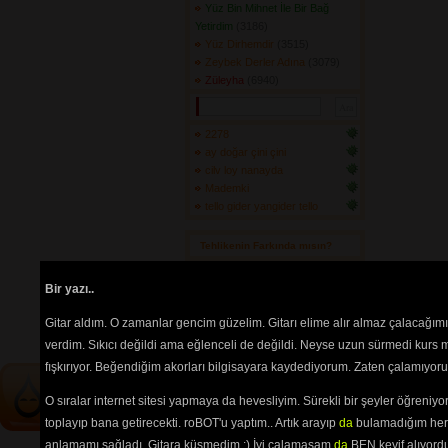
Yüz Bin Mihnet İle Bir Bağ
Yetirdim
(3186) 
Yüz Dirhemdir
(3515) 
Zeybek Derler Adına
(3079) 
Züleyha
(6940) 
2278
ay doğar çini çini
cilv loy nanayda
Mademki
tello gider yangider tello
Tehlikenin Farkında mısın? 
İçerik
akorların
,
tabların
,
bas
Bir yazı..
tablarının
ve 
sözlerin
ayırt 
edilebilmesi için
seçimlerinize
Gitar aldım. O zamanlar gencim güzelim. Gitarı elime alır almaz çalacağım
göre
renkli listelenmektedir.
verdim. Sıkıcı değildi ama eğlenceli de değildi. Neyse uzun sürmedi kurs m
fışkırıyor. Beğendiğim akorları bilgisayara kaydediyorum. Zaten çalamıyorum
O sıralar internet sitesi yapmaya da hevesliyim. Sürekli bir şeyler öğren
toplayıp bana getirecekti. roBOT'u yaptım.. Artık arayıp
da
bulamadığım her 
anlamamı sağladı. Gitara küsmedim :) İyi çalamasam
da
BEN keyif alıyord