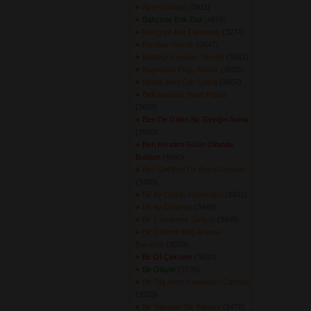
Azm-i Gülzar
(3911) 
Bahçede Erik Dali
(4878) 
Bahçeye Bar Diyemem
(3274) 
Barabar Gezek
(3647) 
Bardağı Koydum Tereğe
(3362) 
Başındaki Puşu Mudur
(3692) 
Bebek Beni Dar Eyledi
(3407) 
Belkama\'da Yatan Hasta
(3608) 
Ben De Gittim Bir Geyiğin Avına
(3500) 
Ben Kendimi Gülün Dibinde
Buldum
(4690) 
Beri Gel Beri De Boyu Güzelim
(3485) 
Bir Ay Doğdu Pasin\'den
(3302) 
Bir Ay Doğmuş
(3449) 
Bir Cenderme Geliyor
(3698) 
Bir Giderim Beş Ardıma
Bakarım
(3070) 
Bir Of Çeksem
(3602) 
Bir Olaydı
(3725) 
Bir Taş Attım Karakolun Camına
(3523) 
Bir Yakadan Bir Yakaya
(3476) 