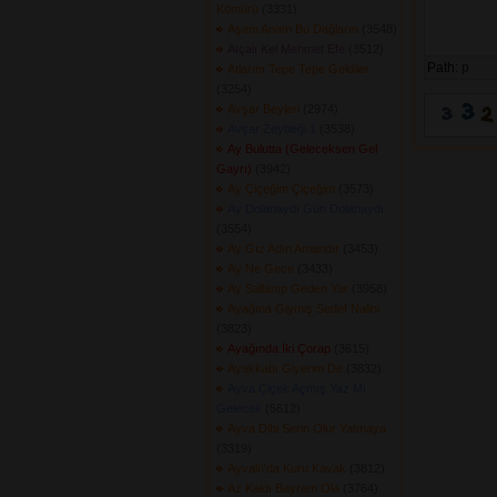
Kömürü
(3331) 
Aşam Anam Bu Dağların
(3548) 
Atçalı Kel Mehmet Efe
(3512) 
Path:
p
Atlarını Tepe Tepe Geldiler
(3254) 
Avşar Beyleri
(2974) 
Avşar Zeybeği 1
(3538) 
Ay Bulutta (Geleceksen Gel
Gayrı)
(3942) 
Ay Çiçeğim Çiçeğim
(3573) 
Ay Dolanaydı Gün Dolanaydı
(3554) 
Ay Gız Adın Amandır
(3453) 
Ay Ne Gece
(3433) 
Ay Sallanıp Geden Yar
(3958) 
Ayağına Giymiş Sedef Nalini
(3823) 
Ayağında İki Çorap
(3615) 
Ayakkabı Giyerim De
(3832) 
Ayva Çiçek Açmış Yaz Mı
Gelecek
(5612) 
Ayva Dibi Serin Olur Yatmaya
(3319) 
Ayvalı\'da Kuru Kavak
(3812) 
Az Kaldı Bayram Ola
(3764) 