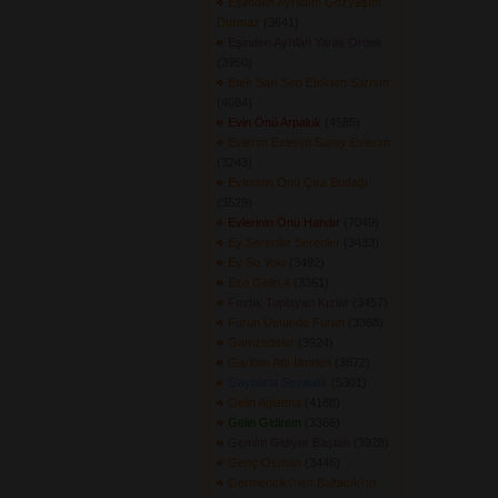
Eşimden Ayrıldım Gözyaşım
Durmaz
(3641) 
Eşinden Ayrılan Yaralı Ördek
(3950) 
Etek Sarı Sen Etekten Sarısın
(4084) 
Evin Önü Arpaluk
(4585) 
Evlerim Evlerim Saray Evlerim
(3243) 
Evlerinin Önü Çıra Budağı
(3529) 
Evlerinin Önü Handır
(7049) 
Ey Serenler Serenler
(3433) 
Ey Su Yolu
(3492) 
Ezo Gelin 4
(3361) 
Fındık Toplayan Kızlar
(3457) 
Furun Üstünde Furun
(3368) 
Gamzedeler
(3924) 
Garibim Attı İlimden
(3872) 
Gaybana Sevdalık
(5301) 
Gelin Ağlatma
(4188) 
Gelin Gidirem
(3366) 
Gemim Gidiyor Baştan
(3928) 
Genç Osman
(3446) 
Germencik\'nen Baltacık\'ın