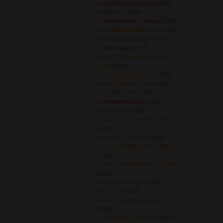
Vay Bana Vaylar Bana
(3842) 
Yalgızam
(5939) 
Yandım Hudey Türküsü
(3293) 
Yar Elinden Badeler İçtim
(3075) 
Yara Benden Gülüm
(3371) 
Yarım Hava
(5783) 
Yarin Bahçesinde Açmasın
Güller
(3090) 
Yastığı Kuş Tüyünden
(3463) 
Yayla Suları Akar Gelir
(3317) 
Yaylalar İçinde
(3409) 
Yemenimin Oyası
(3376) 
Yengacan
(3276) 
Yeni Çıkayı Derelerin Ormanı
(3418) 
Yeniköv Evrülesen
(2969) 
Yeşil Kurbağalar Öter Göllerde
1
(3041) 
Yonuk Olur Merdivanın Taşları
(3038) 
Yorgun Deli Gönül
(3194) 
Yörük Ali
(4168) 
Yüce Dağ Başında Kamer
(3363) 
Yüksek Kayadır Gönül
(3527) 