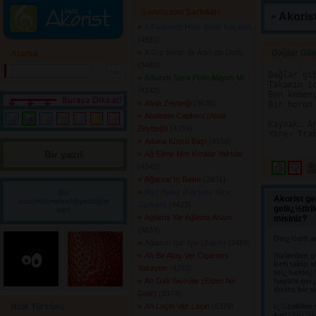
Sanatçının Şarkıları
Akorist
A Fadimem Hadi Senle Kaçalım
(4581) 
A Gız Senin de Adın da Dudu
Dağlar Gibi
Arama
(3483) 
Dağlar gi
A Kızım Sana Potin Alayım Mı
Takamın i
(4142) 
Ben kemen
Abalı Zeybeği
(3638) 
Bir horon
Abalımın Cepkeni (Abalı
Kaynak: An
Zeybeği)
(4159) 
Yöre: Trab
Adana Köprü Başı
(8150) 
Bir yazı! 
Ağ Elime Mor Kınalar Yaktılar
(4345) 
Ağarsar'ın Balını
(3831) 
Ağır Halay (Karşıda Yara
Bir
Akorist ge
sorum/önerim/diyeceğim
Gurban)
(4423) 
geliï¿½tir
var!
Ağlama Yar Ağlama Anam
misiniz?
(5633) 
Deï¿½erli a
Ağlarım İçin İçin (Zalım)
(3488) 
Ah Bir Ataş Ver Cigaramı
Sizlerden g
beri takip e
Yakayım
(4265) 
teï¿½ekkï¿
Ah Gidi Yavrular (Elden Ne
hayata geï¿
dostu bir s
Gelir)
(3374) 
Halk Türküsü
Ah Laçin Vah Laçin
(6379) 
ï¿½zellikle
karï¿½ï¿½l