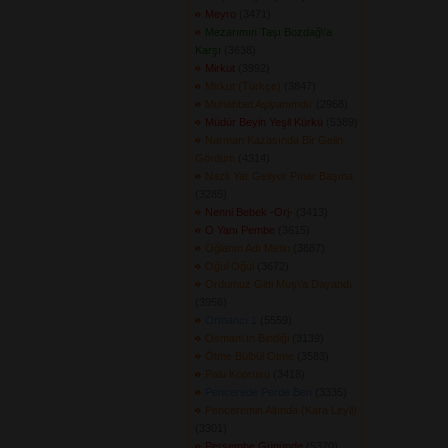
Meyro
(3471) 
Mezarımın Taşı Bozdağ\'a
Karşı
(3638) 
Mirkut
(3992) 
Mirkut (Türkçe)
(3847) 
Muhabbet Aşiyanımdır
(2968) 
Müdür Beyin Yeşil Kürkü
(5389) 
Narman Kazasında Bir Gelin
Gördüm
(4314) 
Nazlı Yar Geliyor Pınar Başına
(3285) 
Nenni Bebek -Orj-
(3413) 
O Yanı Pembe
(3615) 
Oğlanın Adı Metin
(3887) 
Oğul Oğul
(3672) 
Ordumuz Gitti Muş\'a Dayandı
(3956) 
Ormancı 1
(5559) 
Osman\'ın Bindiği
(3139) 
Ötme Bülbül Ötme
(3583) 
Palu Köprüsü
(3418) 
Pencerede Perde Ben
(3335) 
Penceremin Altında (Kara Leyli)
(3301) 
Perşembe Gününde
(5370) 