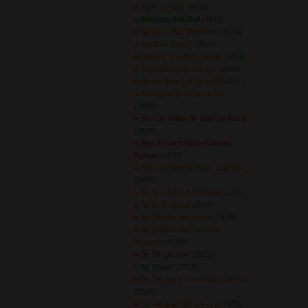
Azm-i Gülzar
(3911) 
Bahçede Erik Dali
(4878) 
Bahçeye Bar Diyemem
(3274) 
Barabar Gezek
(3647) 
Bardağı Koydum Tereğe
(3362) 
Başındaki Puşu Mudur
(3692) 
Bebek Beni Dar Eyledi
(3407) 
Belkama\'da Yatan Hasta
(3608) 
Ben De Gittim Bir Geyiğin Avına
(3500) 
Ben Kendimi Gülün Dibinde
Buldum
(4690) 
Beri Gel Beri De Boyu Güzelim
(3485) 
Bir Ay Doğdu Pasin\'den
(3302) 
Bir Ay Doğmuş
(3449) 
Bir Cenderme Geliyor
(3698) 
Bir Giderim Beş Ardıma
Bakarım
(3070) 
Bir Of Çeksem
(3602) 
Bir Olaydı
(3725) 
Bir Taş Attım Karakolun Camına
(3523) 
Bir Yakadan Bir Yakaya
(3476) 