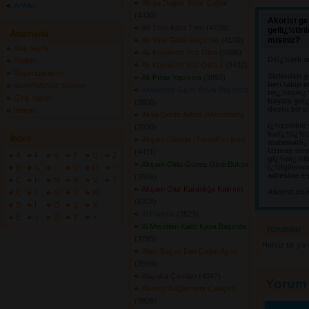
Ah şu Dağlar Sular Çağlar
ArWiki
(4436) 
Akorist ge
Ah Tren Kara Tren
(4728) 
geliï¿½tir
Anamenü
misiniz?
Ah Yine Geldi Geçti Yar
(4109) 
Ana Sayfa
Ak Koyunum Yüz Olsa
(3686) 
Deï¿½erli a
Profilim
Ak Koyunum Yüz Olsa 1
(3432) 
Repertuarlarım
Sizlerden g
Ak Pınar Yapısına
(3893) 
beri takip e
Akor/Tab/Söz Gönder
Aksadeler Giyer Boylu Boyunca
teï¿½ekkï¿
Giriş Yapın
hayata geï¿
(3608) 
dostu bir s
İletişim
Aksu Derler Adına (Mercanım)
ï¿½zellikle
(3930) 
karï¿½ï¿½l
İndex
Akşam Olanda (Tuntul\'un Kızı)
matematiï¿½
Uzman olma
(4411) 
A
F
K
P
U
Z
gï¿½nï¿½llï
Akşam Oldu Güneş Girdi Buluta
ï¿½lgilene
B
G
L
Q
Ü
+
adresine e-
(3506) 
C
H
M
R
V
?
Akşam Olur Karanlığa Kalırsın
Akorist.co
Ç
I
N
S
W
(6318) 
D
İ
O
Ş
X
Al Fadime
(3523) 
E
J
Ö
T
Y
Al Mendilim Kaldı Kaya Başında
Yorumlar 
(3785) 
Henüz bir yo
Alam Başım Ben Dağın Aşım
(3998) 
Alayaka Çamları
(4047) 
Yorum
Alıverin Bağlamamı Çalayım
(3828) 