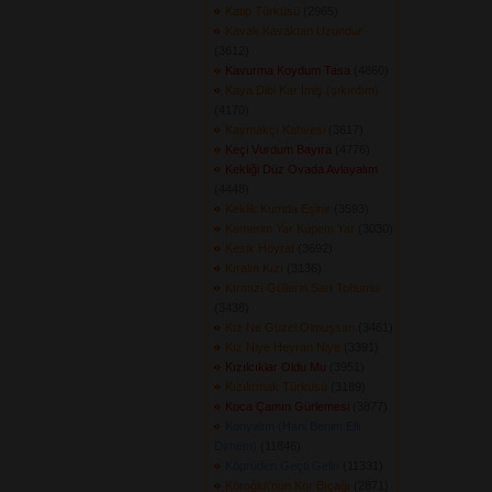
Katip Türküsü
(2965) 
Kavak Kavaktan Uzundur
(3612) 
Kavurma Koydum Tasa
(4860) 
Kaya Dibi Kar İmiş (şıkırdım)
(4170) 
Kaymakçı Kahvesi
(3617) 
Keçi Vurdum Bayıra
(4776) 
Kekliği Düz Ovada Avlayalım
(4448) 
Keklik Kumda Eşinir
(3593) 
Kemerim Yar Küpem Yar
(3030) 
Kesik Hoyrat
(3692) 
Kıralın Kızı
(3136) 
Kırmızı Güllerin Sarı Tohumu
(3438) 
Kız Ne Güzel Olmuşsan
(3461) 
Kız Niye Heyran Niye
(3391) 
Kızılcıklar Oldu Mu
(3951) 
Kızılırmak Türküsü
(3189) 
Koca Çamın Gürlemesi
(3877) 
Konyalım (Hani Benim Elli
Dirhem)
(11846) 
Köprüden Geçti Gelin
(11331) 
Köroğlu\'nun Kör Bıçağı
(2871) 