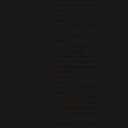
Samsun İskele Başı
(3004) 
Sandıkçı şükrü Türküleri 1
(3306) 
Sandıkçı şükrü Türküleri 2
(3428) 
Sandıkçı şükrü Türküleri 3
(3765) 
Sandıkçı şükrü Türküleri 4
(2969) 
Sandım Sundum
(3527) 
Sarı Mendil
(4266) 
Sazımdaki Tel Ağlar
(5041) 
Sebebim Tütündür
(3362) 
Sebep Mezarında Yosunlar
Bitsin
(3085) 
Seher Seher Seyre Vardım
(3213) 
Sel Önüne Söğüt Diktim Bir Sıra
(3485) 
Semaverim Fıkkıldar
(3249) 
Set Üstüne Tencere
(2940) 
Sevdim Bir Bahriyeli
(3609) 
Sıra Sıra Siniler (Ramazan)
(2766) 
Sigaramın Dumanı 1
(3914) 