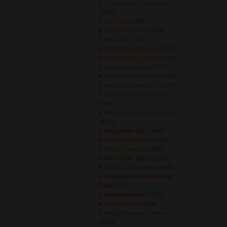
Güzellerden Üç Güzel Var
(3362) 
Hacı Rüştü
(3387) 
Hala Hala Ninnoyi
(3808) 
Halayı Bar
(3817) 
Hamsi Kurban Olayım
(3342) 
Hasip Zeybek Türküsü
(4064) 
Havaya Bulut Ağdı
(3079) 
Havuz Başının Gülleri 1
(3230) 
Haydi Gidağ Mersin\'e
(3120) 
Haydi Güzelim Kundurana
(3444) 
Her Sabah Gel Geç Buradan
(3452) 
Hoş Gelişler Ola
(13468) 
Hüseyin\'im Geliyor
(2956) 
Irmağın Balıkları
(3418) 
İlimon Ektim Taşa 1
(3308) 
İndim Çayır Biçmeye
(4096) 
İstanbul\'dan Üsküdar\'a Yol
Gider
(4695) 
İzmir'in Kavakları
(3945) 
İzmir\'in İçinde
(3848) 
Kabağı Boynuma Takarım
(3624) 