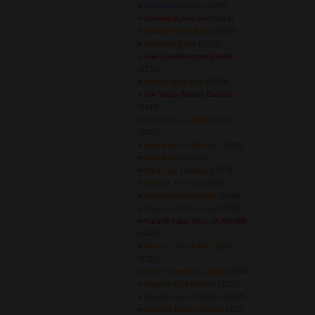
Kadifeden Kesesi
(4878) 
Kainatın Aynasıyım
(5861) 
Kaladan İndim Bağa
(3742) 
Kaleliyem Kaleli
(3237) 
Kalk Gidelim Aman Gidelim
(3171) 
Kapiya Vura Vura
(3583) 
Kar Yağar Bardan Bardan
(4449) 
Kara İmiş şu Antebin Yazısı
(3827) 
Kara Kara Gözleri Var
(3592) 
Kara Koyun
(3144) 
Kara Ziya Türküsü
(3373) 
Karadut Türküsü
(3517) 
Karahanın Gediğinde
(3289) 
Karaman\'ın Bayırına
(4350) 
Karanfil Katar Oldu (Al Mendili)
(4420) 
Kars\'ın Önüne Kar Yağmış
(3231) 
Karşı Yatan Kara Dağlar
(3704) 
Karşıda Kıza Kurban
(3107) 
Karşıda Kuzu Gördüm
(3397) 
Kaşların Keman Senin
(3422) 