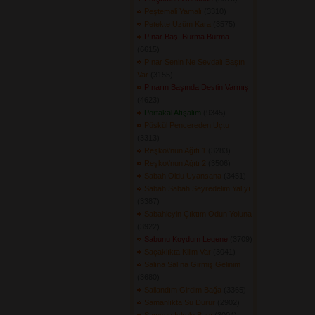
Peştemali Yamalı
(3310) 
Petekte Üzüm Kara
(3575) 
Pınar Başı Burma Burma
(6615) 
Pınar Senin Ne Sevdalı Başın
Var
(3155) 
Pınarın Başında Destin Varmış
(4623) 
Portakal Atışalım
(9345) 
Püskül Pencereden Uçtu
(3313) 
Reşko\'nun Ağıtı 1
(3283) 
Reşko\'nun Ağıtı 2
(3506) 
Sabah Oldu Uyansana
(3451) 
Sabah Sabah Seyredelim Yalıyı
(3387) 
Sabahleyin Çıktım Odun Yoluna
(3922) 
Sabunu Koydum Legene
(3709) 
Saçaklıkta Kilim Var
(3041) 
Salına Salına Girmiş Gelinim
(3680) 
Sallandım Girdim Bağa
(3365) 
Samanlıkta Su Durur
(2902) 