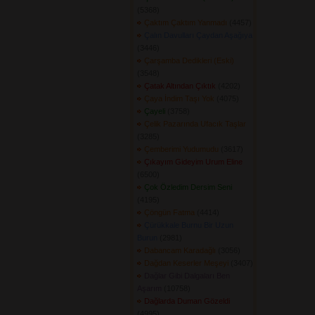
(5368) 
Çaktım Çaktım Yanmadı
(4457) 
Çalın Davulları Çaydan Aşağıya
(3446) 
Çarşamba Dedikleri (Eski)
(3548) 
Çatak Altından Çıktık
(4202) 
Çaya İndim Taşı Yok
(4075) 
Çayeli
(3758) 
Çelik Pazarında Ufacık Taşlar
(3285) 
Çemberimi Yudumudu
(3617) 
Çıkayım Gideyim Urum Eline
(6500) 
Çok Özledim Dersim Seni
(4195) 
Çöngün Fatma
(4414) 
Çürükkale Burnu Bir Uzun
Burun
(2981) 
Dabancam Karadağlı
(3056) 
Dağdan Keserler Meşeyi
(3407) 
Dağlar Gibi Dalgaları Ben
Aşarım
(10758) 
Dağlarda Duman Gözeldi
(4995) 