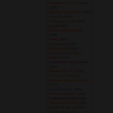
Köstüklü Osman Efe Türküsü
(3268) 
Köylü Gızı Çayda Gezer
(3079) 
Köylü Kızı
(4084) 
Kuloğluyam Ben De
(3203) 
Kurdili
(3563) 
Kure Koymuş Yol Üstüne
(3760) 
Lorke
(6000) 
Lurke Lurke
(3675) 
Lütfet Sultanım
(3063) 
Mail Oldum Hub Cemale
Bakmaya
(2997) 
Manda Yuva Yapmış (Tiridine)
(11418) 
Mavilim Yaktın Beni
(3856) 
Melik şerif Düzü
(3321) 
Memedim (Kahvenin Önünde)
(3228) 
Mendili Oyaladım
(3696) 
Menim Belalı Başım
(3319) 
Merdivanım Kırkayak
(3303) 
Merdivenden İnerken
(2982) 
Mertler Baş Aldı Gitti
(3287) 
Meşeli Dağlar
(3292) 