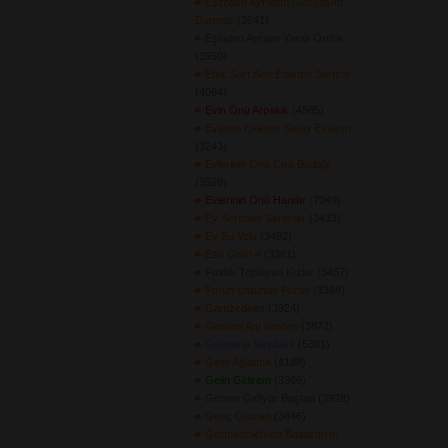
Eşimden Ayrıldım Gözyaşım
Durmaz
(3641) 
Eşinden Ayrılan Yaralı Ördek
(3950) 
Etek Sarı Sen Etekten Sarısın
(4084) 
Evin Önü Arpaluk
(4585) 
Evlerim Evlerim Saray Evlerim
(3243) 
Evlerinin Önü Çıra Budağı
(3529) 
Evlerinin Önü Handır
(7049) 
Ey Serenler Serenler
(3433) 
Ey Su Yolu
(3492) 
Ezo Gelin 4
(3361) 
Fındık Toplayan Kızlar
(3457) 
Furun Üstünde Furun
(3368) 
Gamzedeler
(3924) 
Garibim Attı İlimden
(3872) 
Gaybana Sevdalık
(5301) 
Gelin Ağlatma
(4188) 
Gelin Gidirem
(3366) 
Gemim Gidiyor Baştan
(3928) 
Genç Osman
(3446) 
Germencik\'nen Baltacık\'ın