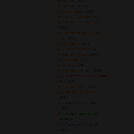
Sinanoğlu 1
(3417) 
Sinanoğlu 2
(3304) 
Söyleyin Güneşe
(3250) 
Su Gelir Taşa Değer
(4172) 
Sudağ\'ın Karşısı Çardak
(3394) 
Süleyman\'ın Davarı Tuza
Akışır
(3250) 
Sülüman Aga
(3237) 
Sürmeli Naciyem
(3624) 
Şahin Bey Türküsü
(3655) 
Şişman Kız
(3217) 
Şişmanoğlu
(4050) 
Şu Çavdır\'ın Hanları
(3899) 
Şu Dalma\'dan Geçtin Mi (Yörük
Ali)
(10125) 
Şu Gelen Kimin Kızı
(3594) 
Şu Karşıda Üç Çiçek Var
(2941) 
Şu Konya\'nın Mapusuna
(3262) 
Şu Uzun Gecenin Gecesi
Olsam
(4132) 
Şu Yalta\'dan Taş Yükledim
(3861) 