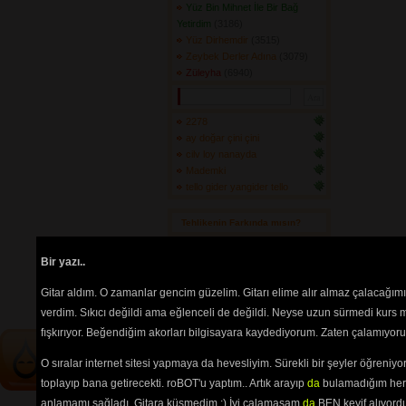
Yüz Bin Mihnet İle Bir Bağ
Yetirdim
(3186) 
Yüz Dirhemdir
(3515) 
Zeybek Derler Adına
(3079) 
Züleyha
(6940) 
2278
ay doğar çini çini
cilv loy nanayda
Mademki
tello gider yangider tello
Tehlikenin Farkında mısın? 
İçerik
akorların
,
tabların
,
bas
Bir yazı..
tablarının
ve 
sözlerin
ayırt 
edilebilmesi için
seçimlerinize
Gitar aldım. O zamanlar gencim güzelim. Gitarı elime alır almaz çalacağım
göre
renkli listelenmektedir.
verdim. Sıkıcı değildi ama eğlenceli de değildi. Neyse uzun sürmedi kurs m
fışkırıyor. Beğendiğim akorları bilgisayara kaydediyorum. Zaten çalamıyorum
O sıralar internet sitesi yapmaya da hevesliyim. Sürekli bir şeyler öğren
toplayıp bana getirecekti. roBOT'u yaptım.. Artık arayıp
da
bulamadığım her 
anlamamı sağladı. Gitara küsmedim :) İyi çalamasam
da
BEN keyif alıyord