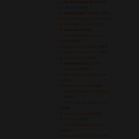
Vay Bana Vaylar Bana
(3842) 
Yalgızam
(5939) 
Yandım Hudey Türküsü
(3293) 
Yar Elinden Badeler İçtim
(3075) 
Yara Benden Gülüm
(3371) 
Yarım Hava
(5783) 
Yarin Bahçesinde Açmasın
Güller
(3090) 
Yastığı Kuş Tüyünden
(3463) 
Yayla Suları Akar Gelir
(3317) 
Yaylalar İçinde
(3409) 
Yemenimin Oyası
(3376) 
Yengacan
(3276) 
Yeni Çıkayı Derelerin Ormanı
(3418) 
Yeniköv Evrülesen
(2969) 
Yeşil Kurbağalar Öter Göllerde
1
(3041) 
Yonuk Olur Merdivanın Taşları
(3038) 
Yorgun Deli Gönül
(3194) 
Yörük Ali
(4168) 
Yüce Dağ Başında Kamer
(3363) 
Yüksek Kayadır Gönül
(3527) 