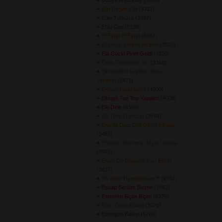
Dünya Arsızındır
(5596) 
Eğil Dağlar Eğil
(3313) 
Eğin Türküsü
(3787) 
Ehlo Can
(5139) 
El Eyliyi El Eyliyi
(3267) 
El Vurup Yaremi İncitme
(3520) 
Elâ Gözlü Pirim Geldi
(4150) 
Elma Tekerlendi Yar
(3318) 
Elmalıydım Günden Yana
Yarıldım
(2871) 
Elmayı Bıçakladım
(4300) 
Elmayı Top Top Yapalım
(4008) 
Elo Dino
(4380) 
Elo Dino (Türkçe)
(3744) 
Elveda Dost Deli Gönül Elveda
(3453) 
Eminem Oturmuş Taşın Üstüne
(3661) 
Erisin De Dağların Karı Erisin
(3637) 
Es Kişer Hampartsum E
(2752) 
Esbap Serdim Sicime
(5961) 
Esmerim Biçim Biçim
(6375) 
Esor Ovan Ertam
(3076) 
Estergon Kalesi
(5762) 