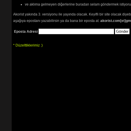
ve aklıma gelmeyen diğerlerine buradan selam göndermek istiyor
Akorist yakında 3. versiyonu ile yayında olacak. Keyifli bir site olacak diy
aşağıya epostanı yazabilirsin ya da bana bir eposta at.
akorist.com[et]gm
Eposta Adresi
* Düzelttiklerimiz :)