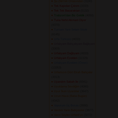
Şu Zile\'nin Ortasından
(3190) 
Tek Kapıdan Çıktım
(3333) 
Tek Tek Basaraktan
(5132) 
Trabzon\'dan Biz Geldik
(4050) 
Tuna Nehri Akmam Diyor
(4370) 
Turnam Yare Selam Söyle
(6145) 
Urfa Türküsü
(4033) 
Urfalıyam Bahçalıyam Bağlıyam
(3303) 
Urfalıyam Dağlıyam
(4933) 
Urfalıyam Ezelden
(11329) 
Urfalıyam Ezelden (Ömer)
(13353) 
Urfamızın Dört Etrafı Bahçalar
(3313) 
Uyandım Sabah İle
(9341) 
Uyuklama Sevdiğim
(4080) 
Uyur İken Uyardılar
(3647) 
Uzun Hava (Baba Bugün)
(4342) 
Vapurum Üç Borulu
(3990) 
Vardım Yarin Bahçesine
(3877) 
Varın Söylen Urfani\'ye
(3272) 