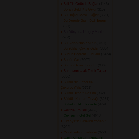
Bitlis\'in Önünde Bağlar
(4146) 
Boran Geldi Kış Geldi
(3159) 
Bu Dağlar Meşe Dağlar
(3631) 
Bu Derede Bastı Bizi Harami
(3627) 
Bu Dünyada Üç şey Vardır
(2964) 
Bu Gelen Nahır Mıdır
(3194) 
Bu Yoldan Çoklar Gider
(3354) 
Bugün Bayram Günüdür
(3424) 
Bugün Gel
(3007) 
Burma Diginin Eger Er
(3362) 
Bursa\'nın Ufak Tefek Taşları
(5556) 
Bülbül Ne Gezersin
Çukurova\'da
(3751) 
Bülbül Uçar Yuvasına
(3324) 
Bülbüle Kursam Tuzağı
(3271) 
Bülbülüm Altın Kafeste
(4291) 
Cevizin Etekleri
(3362) 
Ceyranım Gel Gel
(4048) 
Cezayir\'in Gemileri Yağlanır
(3702) 
Cin Yusuf\'un Türküsü
(3221) 
Çadır Altı Minare (Helvacı)