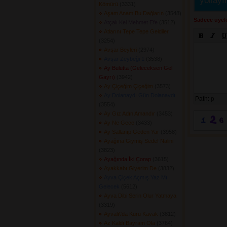
yollayı
Kömürü
(3331) 
Aşam Anam Bu Dağların
(3548) 
Sadece üyele
Atçalı Kel Mehmet Efe
(3512) 
Atlarını Tepe Tepe Geldiler
(3254) 
Avşar Beyleri
(2974) 
Avşar Zeybeği 1
(3538) 
Ay Bulutta (Geleceksen Gel
Gayrı)
(3942) 
Ay Çiçeğim Çiçeğim
(3573) 
Ay Dolanaydı Gün Dolanaydı
Path:
p
(3554) 
Ay Gız Adın Amandır
(3453) 
Ay Ne Gece
(3433) 
Ay Sallanıp Geden Yar
(3958) 
Ayağına Giymiş Sedef Nalini
(3823) 
Ayağında İki Çorap
(3615) 
Ayakkabı Giyerim De
(3832) 
Ayva Çiçek Açmış Yaz Mı
Gelecek
(5612) 
Ayva Dibi Serin Olur Yatmaya
(3319) 
Ayvalı\'da Kuru Kavak
(3812) 
Az Kaldı Bayram Ola
(3764) 