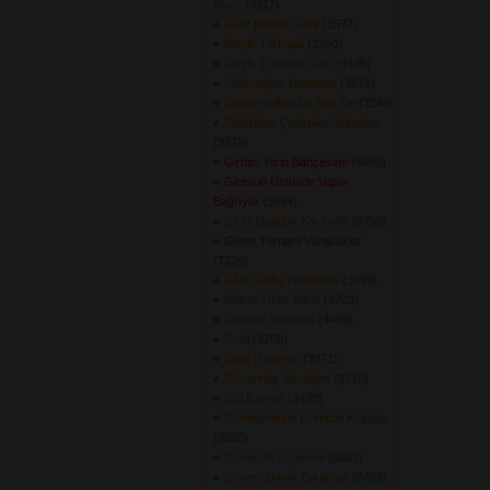
Arası
(3217) 
Getir Berber Getir
(3577) 
Geyik Türküsü
(3290) 
Geyik Türküsü -Orj-
(3435) 
Gidacağam Hamama
(3616) 
Giderem Ben De Ben De
(3246) 
Gideriken Çevirdiler Yolundan
(3378) 
Girdim Yarin Bahçesine
(4099) 
Giresun Üstünde Vapur
Bağrıyor
(3994) 
Git O Dağdan Kar Getir
(3756) 
Gitme Turnam Vuracaklar
(7228) 
Giyip Güllü Tumanımı
(3399) 
Gökte Yıldız Ellidir
(3703) 
Gökteki Yıldızları
(4456) 
Gudi
(3708) 
Gudi (Türkçe)
(3371) 
Gücenmiş Sevdiğim
(3710) 
Gül Ezerler
(3438) 
Gümbürdesin Evimizin Kuyusu
(3530) 
Güvercin Uçuverdi
(5021) 
Güveyi Dama Çıkamaz
(3463) 