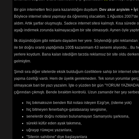
Bir gün internetten feci para kazanıldığını duydum.
Dev akor arşivim + İyi 
Böylece internet sitesi yapmayı da öğrenmiş olacaktım. 1 Ağustos 2007'de 
aldım. Artık şartlar oluşmuştu. Sadece internet sitesi kalmıştı. Kısa sürede
aşağı indirmek zorunda kalmayacağım bir site olmasıydı. Aynen öyle yaptım.
İlk düşündüğüm gibi reklamı dayadım her yere. Söylendiği gibi reklamdan
ile bir doğru orantı yaptığımda 100$ kazanmam 43 senemi alıyordu... Bu he
yerlere koydum. Bana kalan istediğim tarzda reklamsız bir site oldu derken
gelmiştim.
Şimdi sıra diğer sitelerde eksik bulduğum özelliklere sahip bir internet sit
yapma özelliği vardı. Hem de üyelik gerekmeden. Tek sorun yorumlar gerçe
olmayacak bari bir yazı yazalım. İşte o yüzden bir gün "YORUM YAZMADAN
çığırından çıkmıştı. Bende bıraktım kontrolü. Uzun zamandır her şey serb
hiç bıkmaksızın benden flüt notası isteyen Ezgi'ye, (isteme yok)
hiç bitmeyen fenerbahçe-galatasaray sevgisine,
senelerdir doğru notaları bulunamayan Samanyolu şarkısına,
sürekli küfür eden ayak takımına,
uğraşıp тüякçнє yazanlara,
"Sitenin sahibine" diye başlayanlara