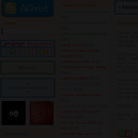
Sanatçının Şarkıları
Akorist
A Fadimem Hadi Senle Kaçalım
(4581) 
A Gız Senin de Adın da Dudu
Kapiya Vur
Arama
(3483) 
Kapiya vur
A Kızım Sana Potin Alayım Mı
Yarum duym
(4142) 
Yüreğüme d
Abalı Zeybeği
(3638) 
Tanimadin
Abalımın Cepkeni (Abalı
(Bağlantı)
Zeybeği)
(4159) 
Akayi taşl
Adana Köprü Başı
(8150) 
Vura vura 
Bir yazı! 
Kesileyim
Ağ Elime Mor Kınalar Yaktılar
O gözlerl
(4345) 
Ağarsar'ın Balını
(3831) 
Samsun güv
Ağır Halay (Karşıda Yara
Bir
Gelir kona
sorum/önerim/diyeceğim
Tanimazlar
Gurban)
(4423) 
var!
Tanımazlar
Ağlama Yar Ağlama Anam
Sorsam on
(5633) 
Bağlantı

Ağlarım İçin İçin (Zalım)
(3488) 
Ah Bir Ataş Ver Cigaramı
Kaynak: An
Yakayım
(4265) 
Yöre: Sams
Ah Gidi Yavrular (Elden Ne
Gelir)
(3374) 
Halk Türküsü
Ah Laçin Vah Laçin
(6379) 