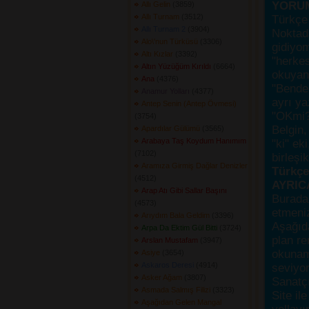
YORU
Allı Gelin
(3859) 
Allı Turnam
(3512) 
Türkçe 
Allı Turnam 2
(3904) 
Noktada
Alo\'nun Türküsü
(3306) 
gidiyo
Altı Kızlar
(3392) 
"herke
Altın Yüzüğüm Kırıldı
(6664) 
okuyanı
Ana
(4376) 
"Bende,
Anamur Yolları
(4377) 
ayrı ya
Antep Senin (Antep Övmesi)
"OKmi?
(3754) 
Belgin, 
Apardılar Gülümü
(3565) 
Arabaya Taş Koydum Hanımım
"ki" ek
(7102) 
birleşi
Aramıza Girmiş Dağlar Denizler
Türkçes
(4512) 
AYRIC
Arap Atı Gibi Sallar Başını
Burada
(4573) 
etmeniz
Arıydım Bala Geldim
(3396) 
Aşağıda
Arpa Da Ektim Gül Bitti
(3724) 
plan re
Arslan Mustafam
(3947) 
okunama
Asiye
(3654) 
Askaros Deresi
(4914) 
seviyor
Asker Ağam
(3807) 
Sanatçı
Asmada Salmış Filizi
(3323) 
Site ile
Aşağıdan Gelen Mangal