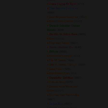
Dalda Çıkmış Bir Elma
(3930) 
Dam Başında Gezen Var
(4840) 
Dam Başında Hezen Var
(3732) 
Damı Dama Çatarlar
(3385) 
Daracık Sokakları Duman
Bürüdü
(3834) 
Darıldın Mı Gülüm Bana
(3939) 
Daye
(3801) 
Değirmen Tepesi
(3521) 
Demirci Mehmet Efe
(4147) 
Demme
(9682) 
Derelerde Kamışlar
(3080) 
Dile Mı Sewda
(3646) 
Dile Mı Sewda (Türkçe)
(3330) 
Dilek Pınarı
(3276) 
Dilin Dilime Uyar
(3614) 
Diyarbakır Şad Akar
(3403) 
Duman Almış
(3172) 
Duman Almış Mezarımın
Üstünü
(3024) 
Durnam Gelir Kona Kalka
(3667) 
Düğün Alayı
(4977) 