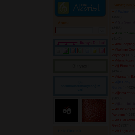
Sanatçının Ş
A Fadimem Ha
(4581) 
A Gız Senin 
Arama
(3483) 
A Kızım Sana 
(4142) 
Abalı Zeybeği
Abalımın Cepk
Zeybeği)
(4159)
Adana Köprü 
Bir yazı! 
Ağ Elime Mor 
(4345) 
Ağarsar'ın Bal
Ağır Halay (K
Bir
sorum/önerim/diyeceğim
Gurban)
(4423) 
var!
Ağlama Yar 
(5633) 
Ağlarım İçin İ
Ah Bir Ataş V
Yakayım
(4265)
Ah Gidi Yavru
Gelir)
(3374) 
Halk Türküsü
Ah Laçin Vah