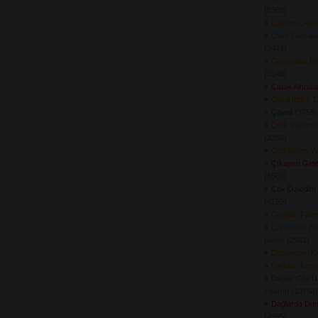
(5368) 
Çaktım Çakt
Çalın Davull
(3446) 
Çarşamba Ded
(3548) 
Çatak Altında
Çaya İndim T
Çayeli
(3758) 
Çelik Pazarın
(3285) 
Çemberimi Y
Çıkayım Gide
(6500) 
Çok Özledim 
(4195) 
Çöngün Fatm
Çürükkale Bu
Burun
(2981) 
Dabancam Ka
Dağdan Keser
Dağlar Gibi D
Aşarım
(10758) 
Dağlarda Du
(4995) 