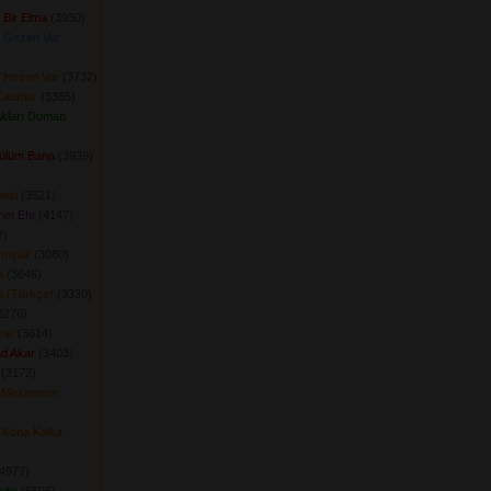
 Bir Elma
(3930) 
 Gezen Var
 Hezen Var
(3732) 
atarlar
(3385) 
kları Duman
Gülüm Bana
(3939) 
esi
(3521) 
et Efe
(4147) 
) 
mışlar
(3080) 
a
(3646) 
a (Türkçe)
(3330) 
276) 
yar
(3614) 
ad Akar
(3403) 
(3172) 
 Mezarımın
 Kona Kalka
4977) 