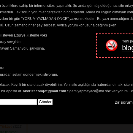
nde Bağlar
(4146) 
özelliklere sahip bir internet sitesi yapmaktı. Şu anda görmüş olduğunuz site ortaya 
ış Geldi
(3159) 
ekmeden. Tek sorun yorumlar gerçekten bir gariplerdi. Arada bir uygun olmayan yor
şe Dağlar
(3631) 
o yüzden bir gün "YORUM YAZMADAN ÖNCE" yazısını ekledim. Bu yazı ummadığım dere
stı Bizi Harami
trolü. Uzun zamandır her şey serbest. Ayrıca yorum konusuna değinmişken;
ç şey Vardır
 isteyen Ezgi'ye, (isteme yok)
ır Mıdır
(3194) 
Yeni pe
ray sevgisine,
blo
klar Gider
(3354) 
amayan Samanyolu şarkısına,
m Günüdür
(3424) 
07) 
n Eger Er
(3362) 
ara
ak Tefek Taşları
buradan selam göndermek istiyorum.
zersin
751) 
olacak. Keyifli bir site olacak diyebilirim. Yeni site açıldığında haberdar olmak, sit
Yuvasına
(3324) 
 bir eposta at.
akorist.com[et]gmail.com
Spam yapmayacağıma söz veriyorum. Bol 
am Tuzağı
(3271) 
n Kafeste
(4291) 
Bir sorum
ri
(3362) 
 Gel
(4048) 
mileri Yağlanır
n Türküsü
(3221) 
nare (Helvacı)