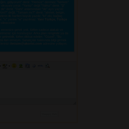
eğim, gidiyorum" denir. "Herkez" denmez "herkes"
kuyanı yorar. "Yanlız" değil "Yalnız" denir. "ğ"
e" denir. "Dahi" anlamındaki "de" ayrı yazılır.
"OKmi?" değil, "Tamam mı?" denir. "ahmet, belgin,
erin ilk harfleri büyük yazılır. "ki" eki, bağlaç
lır. "v" yerine "w" yazılmaz.
Yani Türkçe, Türkçe
linecektir. 
tmenize gerek yok, lütfen sadece alakalı ve 
e etmeniz için konmuştur. Arka plan renginde ya da
tirebilir, lütfen dikkat edelim. "Güzel", "Bu
a ilan etmeyin. Sanatçılar hakkında bilgi girmek
lerinizi 
iletisim@akorist.com
adresine yollayın. 