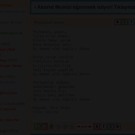
arkıları
Akorist fikrinizi öğrenmek istiyor! Tıklayınız
di Senle Kaçalım
de Adın da Dudu
Peştemali Yamalı 
Peştemali yamalı

Potin Alayım Mı
Yarim eller hamalı

Ellere hamal yarim

(3638) 
Bana dünyanın malı

Uy amman aldı dağları duman

eni (Abalı
 
Vurun vurun vuralım

Başı
(8150) 
Tahtaları kıralım

Kırılırsa kırılsın

Kınalar Yaktılar
Yeni baştan yapalım

Uy amman aldı dağları duman

ını
(3831) 
arşıda Yara
Peştemalin düğümü

Gedurdendir gedurden

Seni hainin kızı

Ağlama Anam
Sensin beni delurden

Uy amman aldı dağları duman

çin (Zalım)
(3488) 
Kaynak: Yöre Ekibi

er Cigaramı
Yöre: Alucra

 
lar (Elden Ne
 Laçin
(6379) 