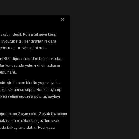
 yaygın değil. Kursa gitmeye karar
 uyduruk site. Her taraftan reklam
rini ara dur. Kötü günlerdi..
roBOT diğer sitelerden bütün akorları
tar konusunda yetenekli olmadığımı 
rdu hani..
tmıştı. Hemen bir site yapmalıydım. 
 ~akorist~ bence süper. Hemen uyanıp
ek için elimi mouse'a götürüp sayfayı
öğrenmem 2 ayımı aldı. 2 aylık kazancım
mak için tüm reklamları gözden uzak
arda birkaç tane daha.. Feci gaza