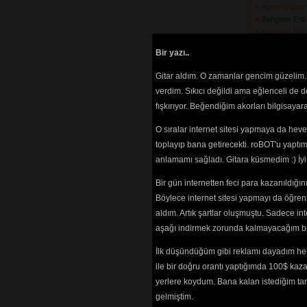
Azm-i Gülzar
Bahçede Erik 
Bahçeye Bar
Barabar Gez
Bir yazı..
Bardağı Koy
Başındaki Pu
Gitar aldım. O zamanlar gencim güzelim. 
Bebek Beni D
verdim. Sıkıcı değildi ama eğlenceli de 
Belkama\'da 
fışkırıyor. Beğendiğim akorları bilgisaya
(3608) 
Ben De Gittim
O sıralar internet sitesi yapmaya da hev
(3500) 
Ben Kendimi 
toplayıp bana getirecekti. roBOT'u yaptım.
Buldum
(4690) 
anlamamı sağladı. Gitara küsmedim :) İ
Beri Gel Ber
(3485) 
Bir gün internetten feci para kazanıldığ
Bir Ay Doğdu 
Böylece internet sitesi yapmayı da öğren
Bir Ay Doğm
aldım. Artık şartlar oluşmuştu. Sadece in
Bir Cenderme
aşağı indirmek zorunda kalmayacağım bir 
Bir Giderim 
Bakarım
(3070) 
İlk düşündüğüm gibi reklamı dayadım her
Bir Of Çeks
ile bir doğru orantı yaptığımda 100$ kaz
Bir Olaydı
(37
Bir Taş Attı
yerlere koydum. Bana kalan istediğim tarz
(3523) 
gelmiştim.
Bir Yakadan 