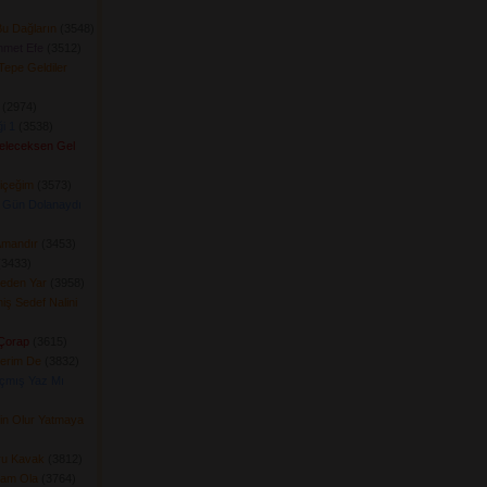
u Dağların
(3548) 
hmet Efe
(3512) 
 Tepe Geldiler
(2974) 
i 1
(3538) 
Geleceksen Gel
içeğim
(3573) 
 Gün Dolanaydı
Amandır
(3453) 
3433) 
Geden Yar
(3958) 
ş Sedef Nalini
 Çorap
(3615) 
erim De
(3832) 
çmış Yaz Mı
rin Olur Yatmaya
uru Kavak
(3812) 
ram Ola
(3764) 