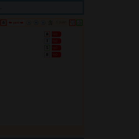
.
0 puan 
%0
%0
%0
%0