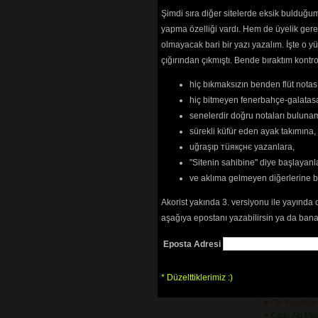
Bitlis\'in Önü
Şimdi sıra diğer sitelerde eksik bulduğum 
Boran Geldi K
yapma özelliği vardı. Hem de üyelik ger
Bu Dağlar Me
olmayacak bari bir yazı yazalım. İşte 
Bu Derede Ba
çığırından çıkmıştı. Bende bıraktım kon
(3627) 
Bu Dünyada Ü
hiç bıkmaksızın benden flüt notası
(2964) 
Bu Gelen Nah
hiç bitmeyen fenerbahçe-galatasa
Bu Yoldan Ço
senelerdir doğru notaları bulun
Bugün Bayra
sürekli küfür eden ayak takımına,
Bugün Gel
(30
uğraşıp тüякçнє yazanlara,
Burma Digini
"Sitenin sahibine" diye başlayanl
Bursa\'nın Uf
(5556) 
ve aklıma gelmeyen diğerlerine 
Bülbül Ne Ge
Çukurova\'da
(3
Akorist yakında 3. versiyonu ile yayında 
Bülbül Uçar 
aşağıya epostanı yazabilirsin ya da bana
Bülbüle Kurs
Bülbülüm Altı
Eposta Adresi
Cevizin Etekle
Ceyranım Gel
* Düzelttiklerimiz :)
Cezayir\'in Ge
(3702) 
Cin Yusuf\'u
Çadır Altı Mi