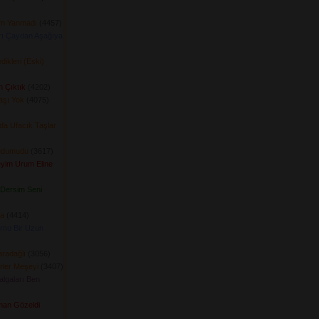
ım Yanmadı
(4457) 
arı Çaydan Aşağıya
ikleri (Eski)
n Çıktık
(4202) 
aşı Yok
(4075) 
da Ufacık Taşlar
udumudu
(3617) 
yim Urum Eline
Dersim Seni
a
(4414) 
rnu Bir Uzun
radağlı
(3056) 
ler Meşeyi
(3407) 
algaları Ben
man Gözeldi