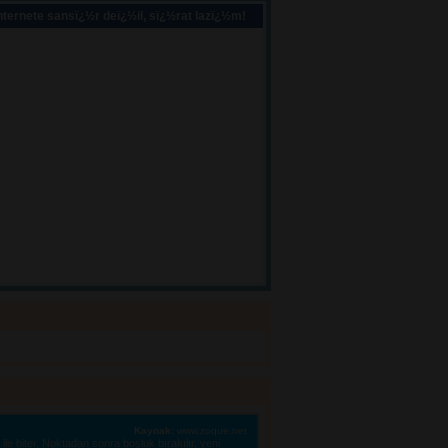
ternete sansï¿½r deï¿½il, sï¿½rat lazï¿½m!
Kaynak:
www.zoque.net
le biter. Noktadan sonra boşluk bırakılır, yeni 