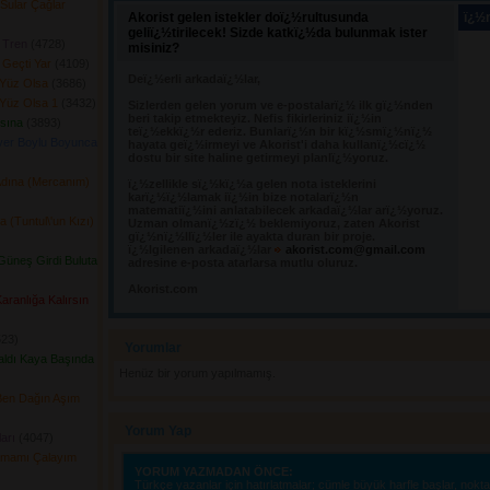
Sular Çağlar
Akorist gelen istekler doï¿½rultusunda
ï¿½n
geliï¿½tirilecek! Sizde katkï¿½da bulunmak ister
 Tren
(4728) 
misiniz?
 Geçti Yar
(4109) 
Deï¿½erli arkadaï¿½lar,
Yüz Olsa
(3686) 
Yüz Olsa 1
(3432) 
Sizlerden gelen yorum ve e-postalarï¿½ ilk gï¿½nden 
beri takip etmekteyiz. Nefis fikirleriniz iï¿½in
ısına
(3893) 
teï¿½ekkï¿½r ederiz. Bunlarï¿½n bir kï¿½smï¿½nï¿½
yer Boylu Boyunca
hayata geï¿½irmeyi ve Akorist'i daha kullanï¿½cï¿½
dostu bir site haline getirmeyi planlï¿½yoruz.
Adına (Mercanım)
ï¿½zellikle sï¿½kï¿½a gelen nota isteklerini 
karï¿½ï¿½lamak iï¿½in bize notalarï¿½n
matematiï¿½ini anlatabilecek arkadaï¿½lar arï¿½yoruz.
(Tuntul\'un Kızı)
Uzman olmanï¿½zï¿½ beklemiyoruz, zaten Akorist
gï¿½nï¿½llï¿½ler ile ayakta duran bir proje.
ï¿½lgilenen arkadaï¿½lar
akorist.com@gmail.com
üneş Girdi Buluta
adresine e-posta atarlarsa mutlu oluruz.
Akorist.com
ranlığa Kalırsın
23) 
Yorumlar 
aldı Kaya Başında
Henüz bir yorum yapılmamış.
Ben Dağın Aşım
Yorum Yap
arı
(4047) 
lamamı Çalayım
YORUM YAZMADAN ÖNCE:
Türkçe yazanlar için hatırlatmalar; cümle büyük harfle başlar, nokta i