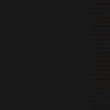
Dalda Çıkmış
Dam Başında
(4840) 
Dam Başında
Damı Dama Ç
Daracık Soka
Bürüdü
(3834) 
Darıldın Mı 
Daye
(3801) 
Değirmen Tep
Demirci Mehm
Demme
(9682
Derelerde Ka
Dile Mı Sewd
Dile Mı Sewd
Dilek Pınarı
(3
Dilin Dilime U
Diyarbakır Ş
Duman Almış
Duman Almış
Üstünü
(3024) 
Durnam Gelir
(3667) 
Düğün Alayı
(