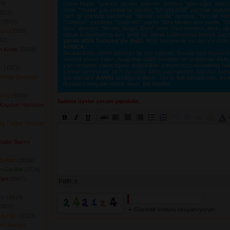
9) 
cümle başlar. "gelcem, gitcem, gidiyom" denmez "geleceğim, gidec
denir. "Yaaaa" çok laubali bir sözdür. "bU şEkiLDE" yazmak sadece o
512) 
harfi "g" şeklinde yazılamaz. "Bende, sende" denmez, "Ben de, sen d
(3904) 
"Geldimi?" yazılmaz "Geldi mi?" yazılır. Soru takıları ayrı yazılır. 
duru" denmez. "Ahmet, Belgin, Duru" denir. Özel isimlerin, illerin, ülkel
küsü
(3306) 
olarak kullanılıyorsa ayrı, iyelik eki olarak kullanıyorsa birleşik yazı
2) 
yazılır. MSN Türkçesi'yle değil.
MSN türkçesi ile yazılan yorumlar si
AYRICA:
 Kırıldı
(6664) 
Burada küfür etmek kimseye bir şey katmaz. Burada bize teşekkür e
seviyeli yorum yapın. Aşağıdaki editör kendinizi en iyi biçimde ifad
yazı renginde yapacağınız değişiklikler yorumunuzu okunamaz hale ge
ı
(4377) 
şarkıyı seviyorum" tarzı yorumlar lütfen yapmayalım. Aşkınızı burad
(Antep Övmesi)
için sitemizin
ArWiki
özelliğini kullanın. Site ile ilgili görüşlerinizi, istek
Burada konuşulan müzik olsun. Bol Keyifler..
lümü
(3565) 
Sadece üyeler yorum yapabilir.
 Koydum Hanımım
iş Dağlar Denizler
Sallar Başını
 Geldim
(3396) 
 Gül Bitti
(3724) 
fam
(3947) 
Path:
p
si
(4914) 
3807) 
Güvenlik kodunu okuyamıyorum
 Filizi
(3323) 
len Mangal