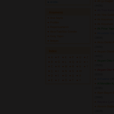
Ah şu Dağlar 
ArWiki
(4436) 
Ah Tren Kara
Anamenü
Ah Yine Geldi
Ana Sayfa
Ak Koyunum 
Profilim
Ak Koyunum 
Repertuarlarım
Ak Pınar Yap
Akor/Tab/Söz Gönder
Aksadeler Gi
Giriş Yapın
(3608) 
İletişim
Aksu Derler 
(3930) 
İndex
Akşam Olanda 
(4411) 
A
F
K
P
U
Z
Akşam Oldu G
B
G
L
Q
Ü
+
(3506) 
C
H
M
R
V
?
Akşam Olur Ka
Ç
I
N
S
W
(6318) 
D
İ
O
Ş
X
Al Fadime
(35
E
J
Ö
T
Y
Al Mendilim K
(3785) 
Alam Başım 
(3998) 
Alayaka Çaml
Alıverin Bağ
(3828) 