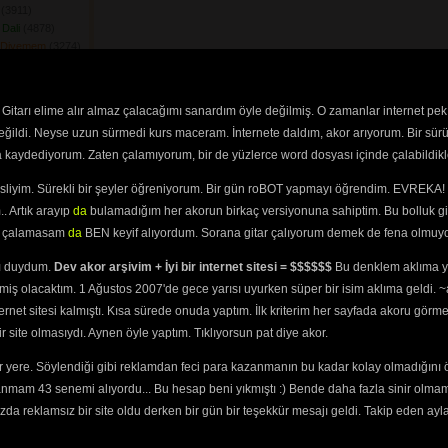
(3911) 
Dali
(4878) 
 Diyemem
(3274) 
ek
(3647) 
dum Tereğe
(3362) 
şu Mudur
(3692) 
Gitarı elime alır almaz çalacağımı sanardım öyle değilmiş. O zamanlar internet pek
ar Eyledi
(3407) 
değildi. Neyse uzun sürmedi kurs maceram. İnternete daldım, akor arıyorum. Bir sürü
Yatan Hasta
ra kaydediyorum. Zaten çalamıyorum, bir de yüzlerce word dosyası içinde çalabildikle
 Bir Geyiğin Avına
esliyim. Sürekli bir şeyler öğreniyorum. Bir gün roBOT yapmayı öğrendim. EVREKA! 
Gülün Dibinde
. Artık arayıp
da
bulamadığım her akorun birkaç versiyonuna sahiptim. Bu bolluk gi
yi çalamasam
da
BEN keyif alıyordum. Sorana gitar çalıyorum demek de fena olmuyo
i De Boyu Güzelim
ını duydum.
Dev akor arşivim + İyi bir internet sitesi = $$$$$$
Bu denklem aklıma ya
Pasin\'den
(3302) 
miş olacaktım. 1 Ağustos 2007'de gece yarısı uyurken süper bir isim aklıma geldi.
uş
(3449) 
ternet sitesi kalmıştı. Kısa sürede onuda yaptım. İlk kriterim her sayfada akoru görm
 Geliyor
(3698) 
site olmasıydı. Aynen öyle yaptım. Tıklıyorsun pat diye akor.
Beş Ardıma
 yere. Söylendiği gibi reklamdan feci para kazanmanın bu kadar kolay olmadığını 
em
(3602) 
anmam 43 senemi alıyordu... Bu hesap beni yıkmıştı :) Bende daha fazla sinir olma
25) 
m Karakolun Camına
da reklamsız bir site oldu derken bir gün bir teşekkür mesajı geldi. Takip eden ayl
Bir Yakaya
(3476) 