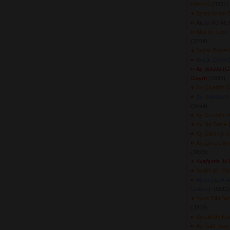
Kömürü
(3331) 
Aşam Anam B
Atçalı Kel Me
Atlarını Tepe
(3254) 
Avşar Beyleri
Avşar Zeybeğ
Ay Bulutta (
Gayrı)
(3942) 
Ay Çiçeğim Ç
Ay Dolanaydı
(3554) 
Ay Gız Adın 
Ay Ne Gece
(
Ay Sallanıp 
Ayağına Giymi
(3823) 
Ayağında İki
Ayakkabı Giy
Ayva Çiçek A
Gelecek
(5612) 
Ayva Dibi Se
(3319) 
Ayvalı\'da K
Az Kaldı Bay