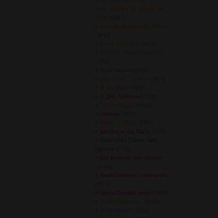
Ne Söyleyim
(2386) 
Ne Yaşamış Ne Yaşıyor Ne
Yaşar
(2917) 
Nedir Bu Başımda Bu Sevda
(2436) 
Nerde Ne Arıyon
(3027) 
Neyleyim Yalan Dünya Malı
(2756) 
Niğde Bağları
(5764) 
Niye Çattın Kaşlarını
(3074) 
O Sen Misin
(2343) 
O Şirin Sözlerine
(2938) 
O Yarin Kaşları
(2313) 
Olamam
(2502) 
Sabreyle Gönül
(2754) 
Sarı Saçın Yaş Durur
(3323) 
Seher Vakti Çaldım Yarin
Kapısını
(5769) 
Sen Benimsin Ben Seninim
(12485) 
Sevda Gitmiyor (Leyla Leyla)
(3573) 
Sevda Gitmiyor Serde
(3880) 
Sevda Olmasaydı
(2916) 
Sevgi Mengisi
(2803) 