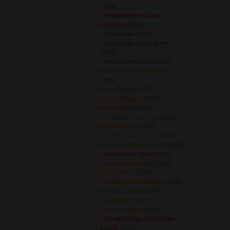
(2958) 
Hapishanelere Güneş
Doğmuyor
(4312) 
Hata Benim
(4210) 
Hata Benim Günah Benim
(6229) 
Helal Etme Hakkını
(2426) 
Hele Bakın şu Feleğin İşine
(2431) 
Hey Sürmeli
(2727) 
Hoş Muhabbet
(2280) 
İbret Almalı
(2459) 
İki Büyük Nimetim Var
(3524) 
İkilik Noktası
(2494) 
İncitme Canı İncitme
(2528) 
İnsan (Gözleri Kör Değil)
(2420) 
Kader Kader Derler
(2827) 
Kahveyi Kavuranlar
(2548) 
Kaldı Yarına
(2298) 
Kalkın Semaha Dönelim
(2345) 
Kamayı Çektim
(2870) 
Kan Ağlar
(3133) 
Kar mı Yağmış
(2446) 
Kar Mı Yağmış Yüce Dağlar
Başına
(3423) 