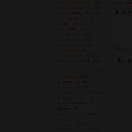
Dağalr Başı Karlı Olur
(2391) 
Sadece üyele
Dağlar Başı Karlı Olur
(2646) 
Dağlar Dağladı Beni
(8664) 
Derde Düştüm Dermanını
Aradım
(4840) 
Dertli Anam
(3326) 
Dost İle Sohbet
(2424) 
Dostlara Selam
(2429) 
Dünyaya Geleli
(2551) 
Path:
p
Eğer Benim İle
(2405) 
El Amanhacı Bektaş
(2583) 
Ela Gözlerini Sevdiğim Dilber
(4517) 
Erciyesten Kar İstersin
(2840) 
Evvel Emirde
(2365) 
Evvelim Sen Oldun
(2858) 
Evvelim Sensin
(2648) 
Ey Erenler Hak Aşkına
(2632) 
Fidayda
(10061) 
Garibin Dünyada Yüzü
Gülemez
(2684) 
Gece Gündüz Baharında
Yazında
(2585) 
Gel Gayrı Gel
(2713) 
Gel Kaçma Gel Gel
(2775) 