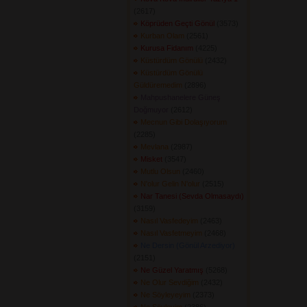
(2617) 
Köprüden Geçti Gönül
(3573) 
Kurban Olam
(2561) 
Kurusa Fidanım
(4225) 
Küstürdüm Gönülü
(2432) 
Küstürdüm Gönülü
Güldüremedim
(2896) 
Mahpushanelere Güneş
Doğmuyor
(2612) 
Mecnun Gibi Dolaşıyorum
(2285) 
Mevlana
(2987) 
Misket
(3547) 
Mutlu Olsun
(2460) 
N'olur Gelin N'olur
(2515) 
Nar Tanesi (Sevda Olmasaydı)
(3159) 
Nasıl Vasfedeyim
(2463) 
Nasıl Vasfetmeyim
(2468) 
Ne Dersin (Gönül Arzediyor)
(2151) 
Ne Güzel Yaratmış
(5268) 
Ne Olur Sevdiğim
(2432) 
Ne Söyleyeyim
(2373) 