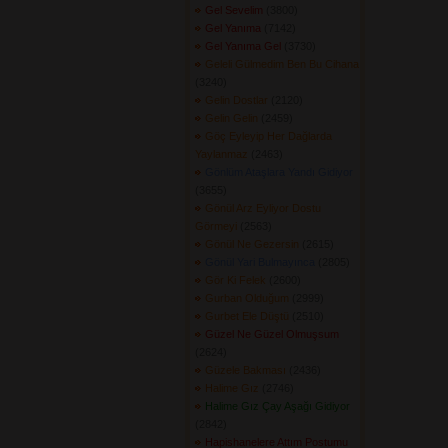
Gel Sevelim
(3800) 
Gel Yanıma
(7142) 
Gel Yanıma Gel
(3730) 
Geleli Gülmedim Ben Bu Cihana
(3240) 
Gelin Dostlar
(2120) 
Gelin Gelin
(2459) 
Göç Eyleyip Her Dağlarda
Yaylanmaz
(2463) 
Gönlüm Ataşlara Yandı Gidiyor
(3655) 
Gönül Arz Eyliyor Dostu
Görmeyi
(2563) 
Gönül Ne Gezersin
(2615) 
Gönül Yari Bulmayınca
(2805) 
Gör Ki Felek
(2600) 
Gurban Olduğum
(2999) 
Gurbet Ele Düştü
(2510) 
Güzel Ne Güzel Olmuşsum
(2624) 
Güzele Bakması
(2436) 
Halime Gız
(2746) 
Halime Gız Çay Aşağı Gidiyor
(2842) 
Hapishanelere Attım Postumu