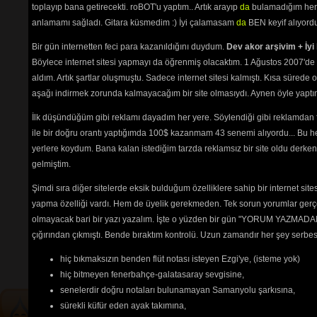
Yare Gidem
(3648) 
toplayıp bana getirecekti. roBOT'u yaptım.. Artık arayıp
da
bulamadığım her 
Yarin Aşkı İle
(2505) 
anlamamı sağladı. Gitara küsmedim :) İyi çalamasam
da
BEN keyif alıyord
Yaz Olunca Köylü Kızı
(3035) 
Yazımı Kışa Çevirdin (Leyla) 1
Bir gün internetten feci para kazanıldığını duydum.
Dev akor arşivim + İyi 
(6111) 
Böylece internet sitesi yapmayı da öğrenmiş olacaktım. 1 Ağustos 2007'de 
Yine Bir Hal Oldu
(2562) 
aldım. Artık şartlar oluşmuştu. Sadece internet sitesi kalmıştı. Kısa sürede
Yine Haber Gelmiş
(2982) 
Yine Telli Turnam Yarelenmişsin
aşağı indirmek zorunda kalmayacağım bir site olmasıydı. Aynen öyle yaptım.
(2550) 
İlk düşündüğüm gibi reklamı dayadım her yere. Söylendiği gibi reklamdan
Yolcu (Bir Anadan)
(9234) 
Yörü Güzel
(2581) 
ile bir doğru orantı yaptığımda 100$ kazanmam 43 senemi alıyordu... Bu he
Yüce Dağlar
(2629) 
yerlere koydum. Bana kalan istediğim tarzda reklamsız bir site oldu derken
Zorumuş Meğer
(6504) 
gelmiştim.
Şimdi sıra diğer sitelerde eksik bulduğum özelliklere sahip bir internet sit
yapma özelliği vardı. Hem de üyelik gerekmeden. Tek sorun yorumlar gerçe
Tehlikenin Farkında mısın? 
olmayacak bari bir yazı yazalım. İşte o yüzden bir gün "YORUM YAZMADAN
İçerik
akorların
,
tabların
,
bas
çığırından çıkmıştı. Bende bıraktım kontrolü. Uzun zamandır her şey serb
tablarının
ve 
sözlerin
ayırt 
hiç bıkmaksızın benden flüt notası isteyen Ezgi'ye, (isteme yok)
edilebilmesi için
seçimlerinize
göre
renkli listelenmektedir.
hiç bitmeyen fenerbahçe-galatasaray sevgisine,
senelerdir doğru notaları bulunamayan Samanyolu şarkısına,
sürekli küfür eden ayak takımına,