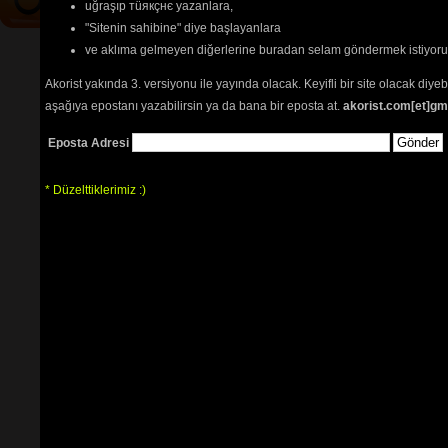
uğraşıp тüякçнє yazanlara,
"Sitenin sahibine" diye başlayanlara
ve aklıma gelmeyen diğerlerine buradan selam göndermek istiyor
Akorist yakında 3. versiyonu ile yayında olacak. Keyifli bir site olacak diy
aşağıya epostanı yazabilirsin ya da bana bir eposta at.
akorist.com[et]gm
Eposta Adresi
* Düzelttiklerimiz :)