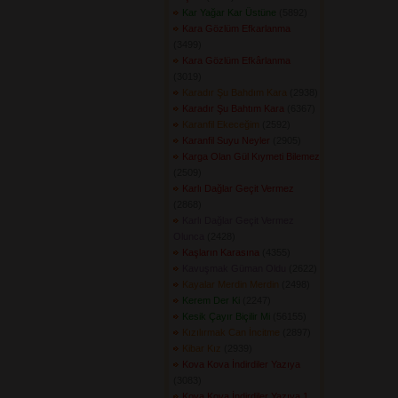
Kar Yağar Kar Üstüne
(5892) 
Kara Gözlüm Efkarlanma
(3499) 
Kara Gözlüm Efkârlanma
(3019) 
Karadır Şu Bahdım Kara
(2938) 
Karadır Şu Bahtım Kara
(6367) 
Karanfil Ekeceğim
(2592) 
Karanfil Suyu Neyler
(2905) 
Karga Olan Gül Kıymeti Bilemez
(2509) 
Karlı Dağlar Geçit Vermez
(2868) 
Karlı Dağlar Geçit Vermez
Olunca
(2428) 
Kaşların Karasına
(4355) 
Kavuşmak Güman Oldu
(2622) 
Kayalar Merdin Merdin
(2498) 
Kerem Der Ki
(2247) 
Kesik Çayır Biçilir Mi
(56155) 
Kızılırmak Can İncitme
(2897) 
Kibar Kız
(2939) 
Kova Kova İndirdiler Yazıya
(3083) 
Kova Kova İndirdiler Yazıya 1