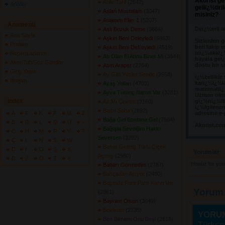
Akorist ge
Arife Tarif
(2542) 
ArWiki
geliï¿½tir
Aslan Mustafam
(3047) 
misiniz?
Aslanım Eller 1
(5207) 
Anamenü
Deï¿½erli a
Aslı Bozuk Deme
(5664) 
Ana Sayfa
Aşkın Beni Deleyledi
(6863) 
Sizlerden g
Profilim
beri takip e
Aşkın Beni Del\'eyledi
(4519) 
teï¿½ekkï¿
Repertuarlarım
Atı Olan El Atına Biner Mi
(3644) 
hayata geï¿
Akor/Tab/Söz Gönder
dostu bir s
Atım Araptır
(2764) 
Giriş Yapın
Ay Gibi Yüzler Sende
(2658) 
ï¿½zellikle
İletişim
karï¿½ï¿½l
Ayaş Yolları
(4703) 
matematiï¿½
Ayva Turunç Narım Var
(3281) 
Uzman olma
İndex
gï¿½nï¿½llï
Az Mı Çektim
(3160) 
ï¿½lgilene
Bad-ı Saba
(2892) 
A
F
K
P
U
Z
adresine e-
Bağa Gel Bostana Gel
(7564) 
B
G
L
Q
Ü
+
Akorist.co
Bağışla Sevdiğim Hakkı
C
H
M
R
V
?
Seversen
(3292) 
Ç
I
N
S
W
Bahar Gelmiş Türlü Çiçek
D
İ
O
Ş
X
Yorumlar 
Açmış
(2980) 
E
J
Ö
T
Y
Henüz bir yo
Baharı Görmedim
(2787) 
Bahçadan Aşıyor
(2480) 
Başında Pare Pare Karın Var
Yorum
(2861) 
Bayram Olsun
(3049) 
Beklerim
(2735) 
YORU
Ben Bilmem Onu Beşi
(2618) 
Türkçe 