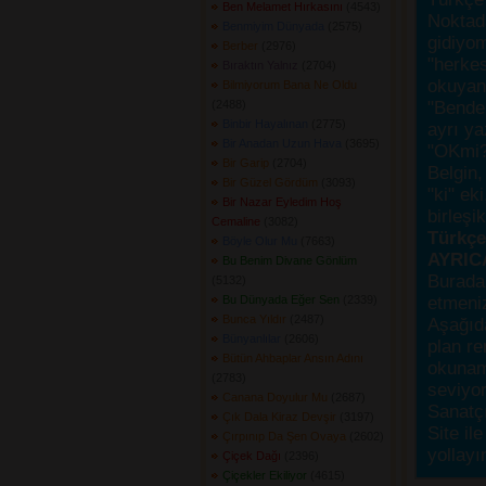
Ben Melamet Hırkasını
(4543) 
Noktada
Benmiyim Dünyada
(2575) 
gidiyo
Berber
(2976) 
"herke
Bıraktın Yalnız
(2704) 
okuyanı
Bilmiyorum Bana Ne Oldu
(2488) 
"Bende,
Binbir Hayalınan
(2775) 
ayrı ya
Bir Anadan Uzun Hava
(3695) 
"OKmi?
Bir Garip
(2704) 
Belgin, 
Bir Güzel Gördüm
(3093) 
"ki" ek
Bir Nazar Eyledim Hoş
birleşi
Cemaline
(3082) 
Türkçes
Böyle Olur Mu
(7663) 
AYRIC
Bu Benim Divane Gönlüm
Burada
(5132) 
Bu Dünyada Eğer Sen
(2339) 
etmeniz
Bunca Yıldır
(2487) 
Aşağıda
Bünyanlılar
(2606) 
plan re
Bütün Ahbaplar Ansın Adını
okunama
(2783) 
seviyor
Canana Doyulur Mu
(2687) 
Sanatçı
Çık Dala Kiraz Devşir
(3197) 
Site ile
Çırpınıp Da Şen Ovaya
(2602) 
yollayı
Çiçek Dağı
(2396) 
Çiçekler Ekiliyor
(4615) 