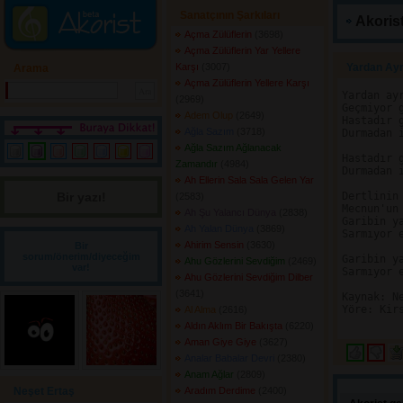
Sanatçının Şarkıları
Akorist
Açma Zülüflerin
(3698) 
Açma Zülüflerin Yar Yellere
Karşı
(3007) 
Yardan Ayrı
Arama
Açma Zülüflerin Yellere Karşı
Yardan ayr
(2969) 
Geçmiyor g
Adem Olup
(2649) 
Hastadır g
Ağla Sazım
(3718) 
Durmadan i
Ağla Sazım Ağlanacak
Hastadır g
Zamandır
(4984) 
Durmadan i
Ah Ellerin Sala Sala Gelen Yar
Bir yazı! 
Dertlinin 
(2583) 
Mecnun'un 
Ah Şu Yalancı Dünya
(2838) 
Garibin ya
Ah Yalan Dünya
(3869) 
Sarmıyor e
Ahirim Sensin
(3630) 
Bir
sorum/önerim/diyeceğim
Garibin ya
Ahu Gözlerini Sevdiğim
(2469) 
var!
Sarmıyor e
Ahu Gözlerini Sevdiğim Dilber
(3641) 
Kaynak: Ne
Yöre: Kirs
Al Alma
(2616) 
Aldın Aklım Bir Bakışta
(6220) 
Aman Giye Giye
(3627) 
Analar Babalar Devri
(2380) 
Anam Ağlar
(2809) 
Neşet Ertaş
Aradım Derdime
(2400) 