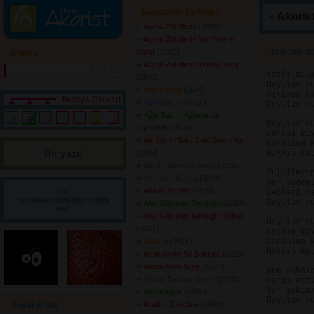
Sanatçının Şarkıları
Akorist
Açma Zülüflerin
(3698) 
Açma Zülüflerin Yar Yellere
Karşı
(3007) 
Tatlı Dile G
Arama
Açma Zülüflerin Yellere Karşı
Tatlı dile
(2969) 
Doyulur mu
Adem Olup
(2649) 
Aşkınan ba
Ağla Sazım
(3718) 
Doyulur mu
Ağla Sazım Ağlanacak
Doyulur mu
Zamandır
(4984) 
Canana kıy
Ah Ellerin Sala Sala Gelen Yar
Cananına k
Bir yazı! 
Hakkın kul
(2583) 
Ah Şu Yalancı Dünya
(2838) 
Zülüflerin
Ah Yalan Dünya
(3869) 
yar badeyi
Ahirim Sensin
(3630) 
Bir
Lebleri me
sorum/önerim/diyeceğim
Doyulur mu
Ahu Gözlerini Sevdiğim
(2469) 
var!
Ahu Gözlerini Sevdiğim Dilber
Doyulur mu
(3641) 
Canana kıy
Cananına k
Al Alma
(2616) 
Hakkın kul
Aldın Aklım Bir Bakışta
(6220) 
Aman Giye Giye
(3627) 
Hem bahara
Analar Babalar Devri
(2380) 
Yarin etti
Yar aşkına
Anam Ağlar
(2809) 
Doyulur mu
Neşet Ertaş
Aradım Derdime
(2400) 