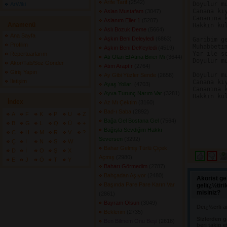
Arife Tarif
(2542) 
Doyulur mu
ArWiki
Canana kıy
Aslan Mustafam
(3047) 
Cananına k
Aslanım Eller 1
(5207) 
Anamenü
Hakkın kul
Aslı Bozuk Deme
(5664) 
Ana Sayfa
Aşkın Beni Deleyledi
(6863) 
Garibim ge
Profilim
Muhabbetim
Aşkın Beni Del\'eyledi
(4519) 
Yar ile so
Repertuarlarım
Atı Olan El Atına Biner Mi
(3644) 
Doyulur mu
Akor/Tab/Söz Gönder
Atım Araptır
(2764) 
Giriş Yapın
Doyulur mu
Ay Gibi Yüzler Sende
(2658) 
İletişim
Canana kıy
Ayaş Yolları
(4703) 
Cananına k
Ayva Turunç Narım Var
(3281) 
Hakkın kul
İndex
Az Mı Çektim
(3160) 
Bad-ı Saba
(2892) 
A
F
K
P
U
Z
Bağa Gel Bostana Gel
(7564) 
B
G
L
Q
Ü
+
Bağışla Sevdiğim Hakkı
C
H
M
R
V
?
Seversen
(3292) 
Ç
I
N
S
W
Bahar Gelmiş Türlü Çiçek
D
İ
O
Ş
X
Açmış
(2980) 
E
J
Ö
T
Y
Baharı Görmedim
(2787) 
Bahçadan Aşıyor
(2480) 
Akorist ge
Başında Pare Pare Karın Var
geliï¿½tir
misiniz?
(2861) 
Bayram Olsun
(3049) 
Deï¿½erli a
Beklerim
(2735) 
Sizlerden g
Ben Bilmem Onu Beşi
(2618) 
beri takip e