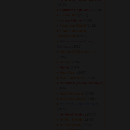
(2617) 
Köprüden Geçti Gönül
(3573) 
Kurban Olam
(2561) 
Kurusa Fidanım
(4225) 
Küstürdüm Gönülü
(2432) 
Küstürdüm Gönülü
Güldüremedim
(2896) 
Mahpushanelere Güneş
Doğmuyor
(2612) 
Mecnun Gibi Dolaşıyorum
(2285) 
Mevlana
(2987) 
Misket
(3547) 
Mutlu Olsun
(2460) 
N'olur Gelin N'olur
(2515) 
Nar Tanesi (Sevda Olmasaydı)
(3159) 
Nasıl Vasfedeyim
(2463) 
Nasıl Vasfetmeyim
(2468) 
Ne Dersin (Gönül Arzediyor)
(2151) 
Ne Güzel Yaratmış
(5268) 
Ne Olur Sevdiğim
(2432) 
Ne Söyleyeyim
(2373) 