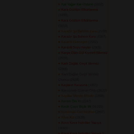
Kar Yağar Kar Üstüne
(5892) 
Kara Gözlüm Efkarlanma
(3499) 
Kara Gözlüm Efkârlanma
(3019) 
Karadır Şu Bahdım Kara
(2938) 
Karadır Şu Bahtım Kara
(6367) 
Karanfil Ekeceğim
(2592) 
Karanfil Suyu Neyler
(2905) 
Karga Olan Gül Kıymeti Bilemez
(2509) 
Karlı Dağlar Geçit Vermez
(2868) 
Karlı Dağlar Geçit Vermez
Olunca
(2428) 
Kaşların Karasına
(4355) 
Kavuşmak Güman Oldu
(2622) 
Kayalar Merdin Merdin
(2498) 
Kerem Der Ki
(2247) 
Kesik Çayır Biçilir Mi
(56155) 
Kızılırmak Can İncitme
(2897) 
Kibar Kız
(2939) 
Kova Kova İndirdiler Yazıya
(3083) 
Kova Kova İndirdiler Yazıya 1