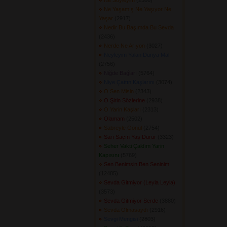
Ne Söyleyim
(2386) 
Ne Yaşamış Ne Yaşıyor Ne
Yaşar
(2917) 
Nedir Bu Başımda Bu Sevda
(2436) 
Nerde Ne Arıyon
(3027) 
Neyleyim Yalan Dünya Malı
(2756) 
Niğde Bağları
(5764) 
Niye Çattın Kaşlarını
(3074) 
O Sen Misin
(2343) 
O Şirin Sözlerine
(2938) 
O Yarin Kaşları
(2313) 
Olamam
(2502) 
Sabreyle Gönül
(2754) 
Sarı Saçın Yaş Durur
(3323) 
Seher Vakti Çaldım Yarin
Kapısını
(5769) 
Sen Benimsin Ben Seninim
(12485) 
Sevda Gitmiyor (Leyla Leyla)
(3573) 
Sevda Gitmiyor Serde
(3880) 
Sevda Olmasaydı
(2916) 
Sevgi Mengisi
(2803) 