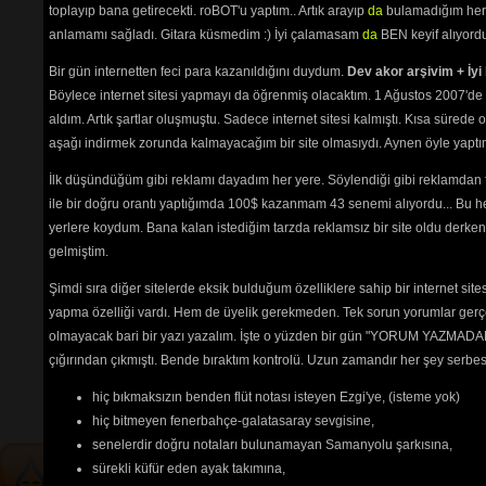
Yare Gidem
(3648) 
toplayıp bana getirecekti. roBOT'u yaptım.. Artık arayıp
da
bulamadığım her 
Yarin Aşkı İle
(2505) 
anlamamı sağladı. Gitara küsmedim :) İyi çalamasam
da
BEN keyif alıyord
Yaz Olunca Köylü Kızı
(3035) 
Yazımı Kışa Çevirdin (Leyla) 1
Bir gün internetten feci para kazanıldığını duydum.
Dev akor arşivim + İyi 
(6111) 
Böylece internet sitesi yapmayı da öğrenmiş olacaktım. 1 Ağustos 2007'de 
Yine Bir Hal Oldu
(2562) 
aldım. Artık şartlar oluşmuştu. Sadece internet sitesi kalmıştı. Kısa sürede
Yine Haber Gelmiş
(2982) 
Yine Telli Turnam Yarelenmişsin
aşağı indirmek zorunda kalmayacağım bir site olmasıydı. Aynen öyle yaptım.
(2550) 
İlk düşündüğüm gibi reklamı dayadım her yere. Söylendiği gibi reklamdan
Yolcu (Bir Anadan)
(9234) 
Yörü Güzel
(2581) 
ile bir doğru orantı yaptığımda 100$ kazanmam 43 senemi alıyordu... Bu he
Yüce Dağlar
(2629) 
yerlere koydum. Bana kalan istediğim tarzda reklamsız bir site oldu derken
Zorumuş Meğer
(6504) 
gelmiştim.
Şimdi sıra diğer sitelerde eksik bulduğum özelliklere sahip bir internet sit
yapma özelliği vardı. Hem de üyelik gerekmeden. Tek sorun yorumlar gerçe
Tehlikenin Farkında mısın? 
olmayacak bari bir yazı yazalım. İşte o yüzden bir gün "YORUM YAZMADAN
İçerik
akorların
,
tabların
,
bas
çığırından çıkmıştı. Bende bıraktım kontrolü. Uzun zamandır her şey serb
tablarının
ve 
sözlerin
ayırt 
hiç bıkmaksızın benden flüt notası isteyen Ezgi'ye, (isteme yok)
edilebilmesi için
seçimlerinize
göre
renkli listelenmektedir.
hiç bitmeyen fenerbahçe-galatasaray sevgisine,
senelerdir doğru notaları bulunamayan Samanyolu şarkısına,
sürekli küfür eden ayak takımına,