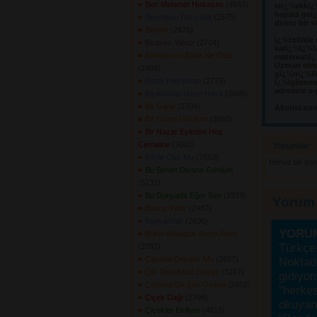
Ben Melamet Hırkasını
(4543) 
teï¿½ekkï¿
hayata geï¿
Benmiyim Dünyada
(2575) 
dostu bir s
Berber
(2976) 
ï¿½zellikle
Bıraktın Yalnız
(2704) 
karï¿½ï¿½l
Bilmiyorum Bana Ne Oldu
matematiï¿½
Uzman olma
(2488) 
gï¿½nï¿½llï
Binbir Hayalınan
(2775) 
ï¿½lgilene
adresine e-
Bir Anadan Uzun Hava
(3695) 
Bir Garip
(2704) 
Akorist.co
Bir Güzel Gördüm
(3093) 
Bir Nazar Eyledim Hoş
Cemaline
(3082) 
Yorumlar 
Böyle Olur Mu
(7663) 
Henüz bir yo
Bu Benim Divane Gönlüm
(5132) 
Bu Dünyada Eğer Sen
(2339) 
Yorum
Bunca Yıldır
(2487) 
Bünyanlılar
(2606) 
YORU
Bütün Ahbaplar Ansın Adını
Türkçe 
(2783) 
Canana Doyulur Mu
(2687) 
Noktada
Çık Dala Kiraz Devşir
(3197) 
gidiyo
Çırpınıp Da Şen Ovaya
(2602) 
"herke
Çiçek Dağı
(2396) 
okuyanı
Çiçekler Ekiliyor
(4615) 