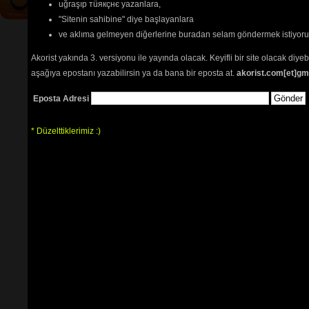
uğraşıp тüякçнє yazanlara,
"Sitenin sahibine" diye başlayanlara
ve aklıma gelmeyen diğerlerine buradan selam göndermek istiyor
Akorist yakında 3. versiyonu ile yayında olacak. Keyifli bir site olacak diy
aşağıya epostanı yazabilirsin ya da bana bir eposta at.
akorist.com[et]gm
Eposta Adresi
* Düzelttiklerimiz :)