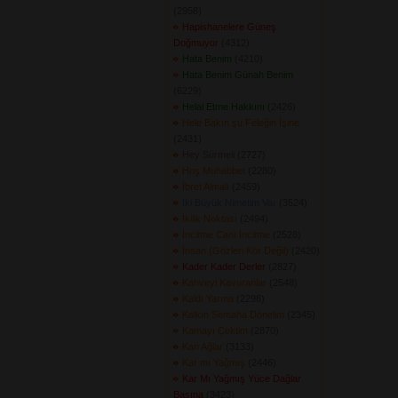
(2958) 
Hapishanelere Güneş
Doğmuyor
(4312) 
Hata Benim
(4210) 
Hata Benim Günah Benim
(6229) 
Helal Etme Hakkını
(2426) 
Hele Bakın şu Feleğin İşine
(2431) 
Hey Sürmeli
(2727) 
Hoş Muhabbet
(2280) 
İbret Almalı
(2459) 
İki Büyük Nimetim Var
(3524) 
İkilik Noktası
(2494) 
İncitme Canı İncitme
(2528) 
İnsan (Gözleri Kör Değil)
(2420) 
Kader Kader Derler
(2827) 
Kahveyi Kavuranlar
(2548) 
Kaldı Yarına
(2298) 
Kalkın Semaha Dönelim
(2345) 
Kamayı Çektim
(2870) 
Kan Ağlar
(3133) 
Kar mı Yağmış
(2446) 
Kar Mı Yağmış Yüce Dağlar
Başına
(3423) 