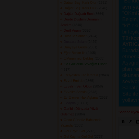
"Bende,
Dağalr Başı Karlı Olur
(2391) 
ayrı ya
Dağlar Başı Karlı Olur
(2646) 
"OKmi?
Dağlar Dağladı Beni
(8664) 
Belgin, 
Derde Düştüm Dermanını
"ki" ek
Aradım
(4840) 
Dertli Anam
(3326) 
birleşi
Dost İle Sohbet
(2424) 
Türkçes
Dostlara Selam
(2429) 
AYRIC
Dünyaya Geleli
(2551) 
Burada
Eğer Benim İle
(2405) 
etmeniz
El Amanhacı Bektaş
(2583) 
Aşağıda
Ela Gözlerini Sevdiğim Dilber
plan re
(4517) 
okunama
Erciyesten Kar İstersin
(2840) 
seviyor
Evvel Emirde
(2365) 
Evvelim Sen Oldun
(2858) 
Sanatçı
Evvelim Sensin
(2648) 
Site ile
Ey Erenler Hak Aşkına
(2632) 
yollayı
Fidayda
(10061) 
Garibin Dünyada Yüzü
Sadece üyele
Gülemez
(2684) 
Gece Gündüz Baharında
Yazında
(2585) 
Gel Gayrı Gel
(2713) 
Gel Kaçma Gel Gel
(2775) 