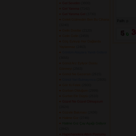
Gel Sevelim
(3800) 
Gel Yanıma
(7142) 
Gel Yanıma Gel
(3730) 
Geleli Gülmedim Ben Bu Cihana
Path:
p
(3240) 
Gelin Dostlar
(2120) 
Gelin Gelin
(2459) 
Göç Eyleyip Her Dağlarda
Yaylanmaz
(2463) 
Gönlüm Ataşlara Yandı Gidiyor
(3655) 
Gönül Arz Eyliyor Dostu
Görmeyi
(2563) 
Gönül Ne Gezersin
(2615) 
Gönül Yari Bulmayınca
(2805) 
Gör Ki Felek
(2600) 
Gurban Olduğum
(2999) 
Gurbet Ele Düştü
(2510) 
Güzel Ne Güzel Olmuşsum
(2624) 
Güzele Bakması
(2436) 
Halime Gız
(2746) 
Halime Gız Çay Aşağı Gidiyor
(2842) 
Hapishanelere Attım Postumu