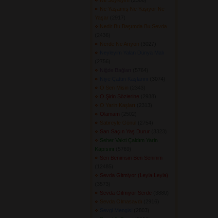
Ne Söyleyim
(2386) 
Ne Yaşamış Ne Yaşıyor Ne
Yaşar
(2917) 
Nedir Bu Başımda Bu Sevda
(2436) 
Nerde Ne Arıyon
(3027) 
Neyleyim Yalan Dünya Malı
(2756) 
Niğde Bağları
(5764) 
Niye Çattın Kaşlarını
(3074) 
O Sen Misin
(2343) 
O Şirin Sözlerine
(2938) 
O Yarin Kaşları
(2313) 
Olamam
(2502) 
Sabreyle Gönül
(2754) 
Sarı Saçın Yaş Durur
(3323) 
Seher Vakti Çaldım Yarin
Kapısını
(5769) 
Sen Benimsin Ben Seninim
(12485) 
Sevda Gitmiyor (Leyla Leyla)
(3573) 
Sevda Gitmiyor Serde
(3880) 
Sevda Olmasaydı
(2916) 
Sevgi Mengisi
(2803) 