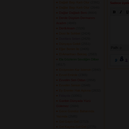
Dağalr Başı Karlı Olur
(2391) 
Sadece üyele
Dağlar Başı Karlı Olur
(2646) 
Dağlar Dağladı Beni
(8664) 
Derde Düştüm Dermanını
Aradım
(4840) 
Dertli Anam
(3326) 
Dost İle Sohbet
(2424) 
Dostlara Selam
(2429) 
Dünyaya Geleli
(2551) 
Path:
p
Eğer Benim İle
(2405) 
El Amanhacı Bektaş
(2583) 
Ela Gözlerini Sevdiğim Dilber
(4517) 
Erciyesten Kar İstersin
(2840) 
Evvel Emirde
(2365) 
Evvelim Sen Oldun
(2858) 
Evvelim Sensin
(2648) 
Ey Erenler Hak Aşkına
(2632) 
Fidayda
(10061) 
Garibin Dünyada Yüzü
Gülemez
(2684) 
Gece Gündüz Baharında
Yazında
(2585) 
Gel Gayrı Gel
(2713) 
Gel Kaçma Gel Gel
(2775) 