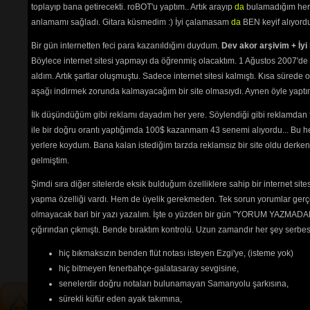
Yare Gidem
(3648) 
toplayıp bana getirecekti. roBOT'u yaptım.. Artık arayıp
da
bulamadığım her 
Yarin Aşkı İle
(2505) 
anlamamı sağladı. Gitara küsmedim :) İyi çalamasam
da
BEN keyif alıyord
Yaz Olunca Köylü Kızı
(3035) 
Yazımı Kışa Çevirdin (Leyla) 1
Bir gün internetten feci para kazanıldığını duydum.
Dev akor arşivim + İyi 
(6111) 
Böylece internet sitesi yapmayı da öğrenmiş olacaktım. 1 Ağustos 2007'de 
Yine Bir Hal Oldu
(2562) 
aldım. Artık şartlar oluşmuştu. Sadece internet sitesi kalmıştı. Kısa sürede
Yine Haber Gelmiş
(2982) 
Yine Telli Turnam Yarelenmişsin
aşağı indirmek zorunda kalmayacağım bir site olmasıydı. Aynen öyle yaptım.
(2550) 
İlk düşündüğüm gibi reklamı dayadım her yere. Söylendiği gibi reklamdan
Yolcu (Bir Anadan)
(9234) 
Yörü Güzel
(2581) 
ile bir doğru orantı yaptığımda 100$ kazanmam 43 senemi alıyordu... Bu he
Yüce Dağlar
(2629) 
yerlere koydum. Bana kalan istediğim tarzda reklamsız bir site oldu derken
Zorumuş Meğer
(6504) 
gelmiştim.
Şimdi sıra diğer sitelerde eksik bulduğum özelliklere sahip bir internet sit
yapma özelliği vardı. Hem de üyelik gerekmeden. Tek sorun yorumlar gerçe
Tehlikenin Farkında mısın? 
olmayacak bari bir yazı yazalım. İşte o yüzden bir gün "YORUM YAZMADAN
İçerik
akorların
,
tabların
,
bas
çığırından çıkmıştı. Bende bıraktım kontrolü. Uzun zamandır her şey serb
tablarının
ve 
sözlerin
ayırt 
hiç bıkmaksızın benden flüt notası isteyen Ezgi'ye, (isteme yok)
edilebilmesi için
seçimlerinize
göre
renkli listelenmektedir.
hiç bitmeyen fenerbahçe-galatasaray sevgisine,
senelerdir doğru notaları bulunamayan Samanyolu şarkısına,
sürekli küfür eden ayak takımına,