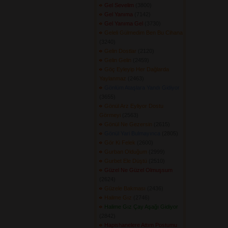
Gel Sevelim
(3800) 
Gel Yanıma
(7142) 
Gel Yanıma Gel
(3730) 
Geleli Gülmedim Ben Bu Cihana
(3240) 
Gelin Dostlar
(2120) 
Gelin Gelin
(2459) 
Göç Eyleyip Her Dağlarda
Yaylanmaz
(2463) 
Gönlüm Ataşlara Yandı Gidiyor
(3655) 
Gönül Arz Eyliyor Dostu
Görmeyi
(2563) 
Gönül Ne Gezersin
(2615) 
Gönül Yari Bulmayınca
(2805) 
Gör Ki Felek
(2600) 
Gurban Olduğum
(2999) 
Gurbet Ele Düştü
(2510) 
Güzel Ne Güzel Olmuşsum
(2624) 
Güzele Bakması
(2436) 
Halime Gız
(2746) 
Halime Gız Çay Aşağı Gidiyor
(2842) 
Hapishanelere Attım Postumu