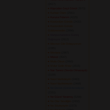
(2617) 
Köprüden Geçti Gönül
(3573) 
Kurban Olam
(2561) 
Kurusa Fidanım
(4225) 
Küstürdüm Gönülü
(2432) 
Küstürdüm Gönülü
Güldüremedim
(2896) 
Mahpushanelere Güneş
Doğmuyor
(2612) 
Mecnun Gibi Dolaşıyorum
(2285) 
Mevlana
(2987) 
Misket
(3547) 
Mutlu Olsun
(2460) 
N'olur Gelin N'olur
(2515) 
Nar Tanesi (Sevda Olmasaydı)
(3159) 
Nasıl Vasfedeyim
(2463) 
Nasıl Vasfetmeyim
(2468) 
Ne Dersin (Gönül Arzediyor)
(2151) 
Ne Güzel Yaratmış
(5268) 
Ne Olur Sevdiğim
(2432) 
Ne Söyleyeyim
(2373) 