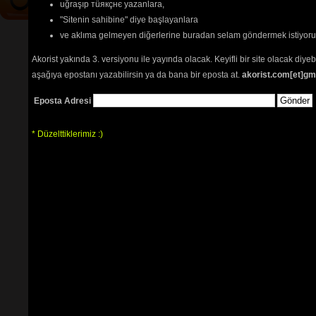
uğraşıp тüякçнє yazanlara,
"Sitenin sahibine" diye başlayanlara
ve aklıma gelmeyen diğerlerine buradan selam göndermek istiyor
Akorist yakında 3. versiyonu ile yayında olacak. Keyifli bir site olacak diy
aşağıya epostanı yazabilirsin ya da bana bir eposta at.
akorist.com[et]gm
Eposta Adresi
* Düzelttiklerimiz :)