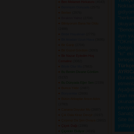
Ben Melamet Hırkasını
(4543) 
Noktada
Benmiyim Dünyada
(2575) 
gidiyo
Berber
(2976) 
"herke
Bıraktın Yalnız
(2704) 
okuyanı
Bilmiyorum Bana Ne Oldu
(2488) 
"Bende,
Binbir Hayalınan
(2775) 
ayrı ya
Bir Anadan Uzun Hava
(3695) 
"OKmi?
Bir Garip
(2704) 
Belgin, 
Bir Güzel Gördüm
(3093) 
"ki" ek
Bir Nazar Eyledim Hoş
birleşi
Cemaline
(3082) 
Türkçes
Böyle Olur Mu
(7663) 
AYRIC
Bu Benim Divane Gönlüm
Burada
(5132) 
Bu Dünyada Eğer Sen
(2339) 
etmeniz
Bunca Yıldır
(2487) 
Aşağıda
Bünyanlılar
(2606) 
plan re
Bütün Ahbaplar Ansın Adını
okunama
(2783) 
seviyor
Canana Doyulur Mu
(2687) 
Sanatçı
Çık Dala Kiraz Devşir
(3197) 
Site ile
Çırpınıp Da Şen Ovaya
(2602) 
yollayı
Çiçek Dağı
(2396) 
Çiçekler Ekiliyor
(4615) 