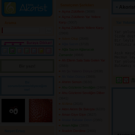
Sanatçının Şarkıları
Akorist
Açma Zülüflerin
(3698) 
Açma Zülüflerin Yar Yellere
Karşı
(3007) 
Yar Yolund
Arama
Açma Zülüflerin Yellere Karşı
Yar yoluna
(2969) 
Sizde düşt
Adem Olup
(2649) 
Bir leyla 
Ağla Sazım
(3718) 
Yaktınız m
Ağla Sazım Ağlanacak
Aşık maşuğ
Zamandır
(4984) 
Mecnun ley
Ah Ellerin Sala Sala Gelen Yar
Yar yoluna
Bir yazı! 
Bulmamış d
(2583) 
Ah Şu Yalancı Dünya
(2838) 
Ah Yalan Dünya
(3869) 
Ahirim Sensin
(3630) 
Bir
sorum/önerim/diyeceğim
Ahu Gözlerini Sevdiğim
(2469) 
var!
Ahu Gözlerini Sevdiğim Dilber
(3641) 
Al Alma
(2616) 
Aldın Aklım Bir Bakışta
(6220) 
Aman Giye Giye
(3627) 
Analar Babalar Devri
(2380) 
Anam Ağlar
(2809) 
Neşet Ertaş
Aradım Derdime
(2400) 