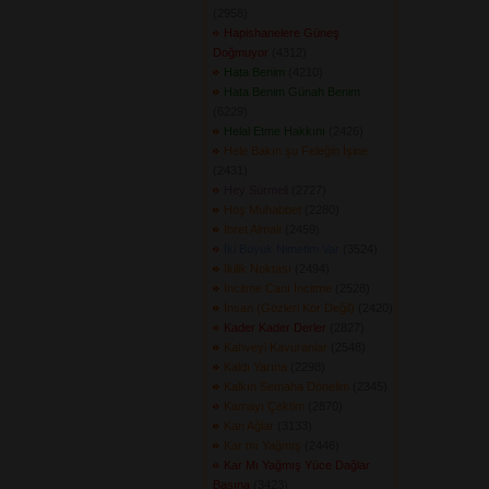
(2958) 
Hapishanelere Güneş
Doğmuyor
(4312) 
Hata Benim
(4210) 
Hata Benim Günah Benim
(6229) 
Helal Etme Hakkını
(2426) 
Hele Bakın şu Feleğin İşine
(2431) 
Hey Sürmeli
(2727) 
Hoş Muhabbet
(2280) 
İbret Almalı
(2459) 
İki Büyük Nimetim Var
(3524) 
İkilik Noktası
(2494) 
İncitme Canı İncitme
(2528) 
İnsan (Gözleri Kör Değil)
(2420) 
Kader Kader Derler
(2827) 
Kahveyi Kavuranlar
(2548) 
Kaldı Yarına
(2298) 
Kalkın Semaha Dönelim
(2345) 
Kamayı Çektim
(2870) 
Kan Ağlar
(3133) 
Kar mı Yağmış
(2446) 
Kar Mı Yağmış Yüce Dağlar
Başına
(3423) 