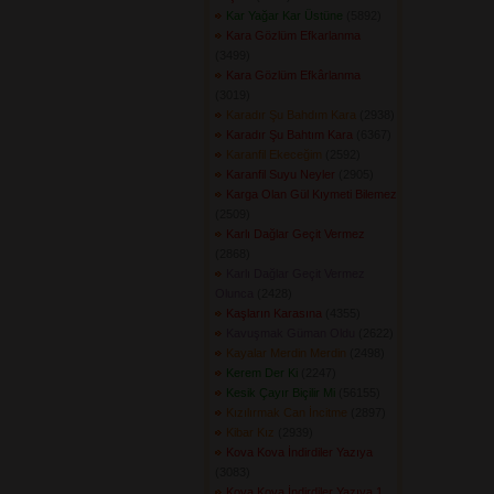
Kar Yağar Kar Üstüne
(5892) 
Kara Gözlüm Efkarlanma
(3499) 
Kara Gözlüm Efkârlanma
(3019) 
Karadır Şu Bahdım Kara
(2938) 
Karadır Şu Bahtım Kara
(6367) 
Karanfil Ekeceğim
(2592) 
Karanfil Suyu Neyler
(2905) 
Karga Olan Gül Kıymeti Bilemez
(2509) 
Karlı Dağlar Geçit Vermez
(2868) 
Karlı Dağlar Geçit Vermez
Olunca
(2428) 
Kaşların Karasına
(4355) 
Kavuşmak Güman Oldu
(2622) 
Kayalar Merdin Merdin
(2498) 
Kerem Der Ki
(2247) 
Kesik Çayır Biçilir Mi
(56155) 
Kızılırmak Can İncitme
(2897) 
Kibar Kız
(2939) 
Kova Kova İndirdiler Yazıya
(3083) 
Kova Kova İndirdiler Yazıya 1