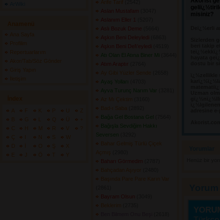
Akorist ge
Arife Tarif
(2542) 
ArWiki
geliï¿½tir
Aslan Mustafam
(3047) 
misiniz?
Aslanım Eller 1
(5207) 
Anamenü
Deï¿½erli a
Aslı Bozuk Deme
(5664) 
Ana Sayfa
Aşkın Beni Deleyledi
(6863) 
Sizlerden g
Profilim
beri takip e
Aşkın Beni Del\'eyledi
(4519) 
teï¿½ekkï¿
Repertuarlarım
Atı Olan El Atına Biner Mi
(3644) 
hayata geï¿
Akor/Tab/Söz Gönder
dostu bir s
Atım Araptır
(2764) 
Giriş Yapın
Ay Gibi Yüzler Sende
(2658) 
ï¿½zellikle
İletişim
karï¿½ï¿½l
Ayaş Yolları
(4703) 
matematiï¿½
Ayva Turunç Narım Var
(3281) 
Uzman olma
İndex
gï¿½nï¿½llï
Az Mı Çektim
(3160) 
ï¿½lgilene
Bad-ı Saba
(2892) 
A
F
K
P
U
Z
adresine e-
Bağa Gel Bostana Gel
(7564) 
B
G
L
Q
Ü
+
Akorist.co
Bağışla Sevdiğim Hakkı
C
H
M
R
V
?
Seversen
(3292) 
Ç
I
N
S
W
Bahar Gelmiş Türlü Çiçek
D
İ
O
Ş
X
Yorumlar 
Açmış
(2980) 
E
J
Ö
T
Y
Henüz bir yo
Baharı Görmedim
(2787) 
Bahçadan Aşıyor
(2480) 
Başında Pare Pare Karın Var
Yorum
(2861) 
Bayram Olsun
(3049) 
Beklerim
(2735) 
YORU
Ben Bilmem Onu Beşi
(2618) 
Türkçe 