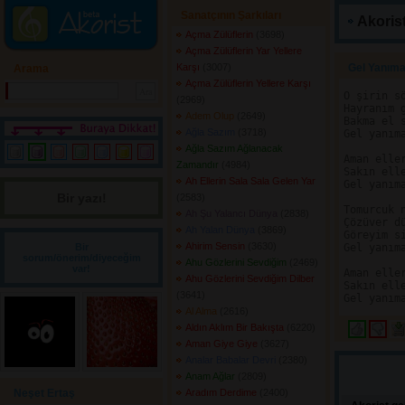
Sanatçının Şarkıları
Akorist
Açma Zülüflerin
(3698) 
Açma Zülüflerin Yar Yellere
Karşı
(3007) 
Gel Yanıma
Arama
Açma Zülüflerin Yellere Karşı
O şirin sö
(2969) 
Hayranım g
Adem Olup
(2649) 
Bakma el s
Ağla Sazım
(3718) 
Gel yanıma
Ağla Sazım Ağlanacak
Aman eller
Zamandır
(4984) 
Sakın elle
Ah Ellerin Sala Sala Gelen Yar
Gel yanıma
Bir yazı! 
(2583) 
Tomurcuk n
Ah Şu Yalancı Dünya
(2838) 
Çözüver dü
Ah Yalan Dünya
(3869) 
Göreyim si
Ahirim Sensin
(3630) 
Bir
Gel yanıma
sorum/önerim/diyeceğim
Ahu Gözlerini Sevdiğim
(2469) 
var!
Aman eller
Ahu Gözlerini Sevdiğim Dilber
Sakın elle
(3641) 
Al Alma
(2616) 
Aldın Aklım Bir Bakışta
(6220) 
Aman Giye Giye
(3627) 
Analar Babalar Devri
(2380) 
Anam Ağlar
(2809) 
Neşet Ertaş
Aradım Derdime
(2400) 