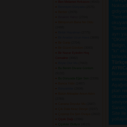
Ben Melamet Hırkasını
(4543) 
Noktada
Benmiyim Dünyada
(2575) 
gidiyo
Berber
(2976) 
"herke
Bıraktın Yalnız
(2704) 
okuyanı
Bilmiyorum Bana Ne Oldu
(2488) 
"Bende,
Binbir Hayalınan
(2775) 
ayrı ya
Bir Anadan Uzun Hava
(3695) 
"OKmi?
Bir Garip
(2704) 
Belgin, 
Bir Güzel Gördüm
(3093) 
"ki" ek
Bir Nazar Eyledim Hoş
birleşi
Cemaline
(3082) 
Türkçes
Böyle Olur Mu
(7663) 
AYRIC
Bu Benim Divane Gönlüm
Burada
(5132) 
Bu Dünyada Eğer Sen
(2339) 
etmeniz
Bunca Yıldır
(2487) 
Aşağıda
Bünyanlılar
(2606) 
plan re
Bütün Ahbaplar Ansın Adını
okunama
(2783) 
seviyor
Canana Doyulur Mu
(2687) 
Sanatçı
Çık Dala Kiraz Devşir
(3197) 
Site ile
Çırpınıp Da Şen Ovaya
(2602) 
yollayı
Çiçek Dağı
(2396) 
Çiçekler Ekiliyor
(4615) 