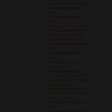
Kar Yağar Kar Üstüne
(5892) 
Kara Gözlüm Efkarlanma
(3499) 
Kara Gözlüm Efkârlanma
(3019) 
Karadır Şu Bahdım Kara
(2938) 
Karadır Şu Bahtım Kara
(6367) 
Karanfil Ekeceğim
(2592) 
Karanfil Suyu Neyler
(2905) 
Karga Olan Gül Kıymeti Bilemez
(2509) 
Karlı Dağlar Geçit Vermez
(2868) 
Karlı Dağlar Geçit Vermez
Olunca
(2428) 
Kaşların Karasına
(4355) 
Kavuşmak Güman Oldu
(2622) 
Kayalar Merdin Merdin
(2498) 
Kerem Der Ki
(2247) 
Kesik Çayır Biçilir Mi
(56155) 
Kızılırmak Can İncitme
(2897) 
Kibar Kız
(2939) 
Kova Kova İndirdiler Yazıya
(3083) 
Kova Kova İndirdiler Yazıya 1