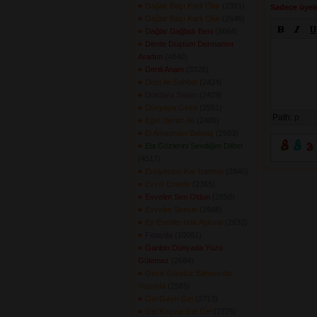
Dağalr Başı Karlı Olur
(2391) 
Sadece üyele
Dağlar Başı Karlı Olur
(2646) 
Dağlar Dağladı Beni
(8664) 
Derde Düştüm Dermanını
Aradım
(4840) 
Dertli Anam
(3326) 
Dost İle Sohbet
(2424) 
Dostlara Selam
(2429) 
Dünyaya Geleli
(2551) 
Path:
p
Eğer Benim İle
(2405) 
El Amanhacı Bektaş
(2583) 
Ela Gözlerini Sevdiğim Dilber
(4517) 
Erciyesten Kar İstersin
(2840) 
Evvel Emirde
(2365) 
Evvelim Sen Oldun
(2858) 
Evvelim Sensin
(2648) 
Ey Erenler Hak Aşkına
(2632) 
Fidayda
(10061) 
Garibin Dünyada Yüzü
Gülemez
(2684) 
Gece Gündüz Baharında
Yazında
(2585) 
Gel Gayrı Gel
(2713) 
Gel Kaçma Gel Gel
(2775) 