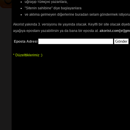
uğraşıp тüякçнє yazanlara,
"Sitenin sahibine" diye başlayanlara
ve aklıma gelmeyen diğerlerine buradan selam göndermek istiyor
Akorist yakında 3. versiyonu ile yayında olacak. Keyifli bir site olacak diy
aşağıya epostanı yazabilirsin ya da bana bir eposta at.
akorist.com[et]gm
Eposta Adresi
* Düzelttiklerimiz :)