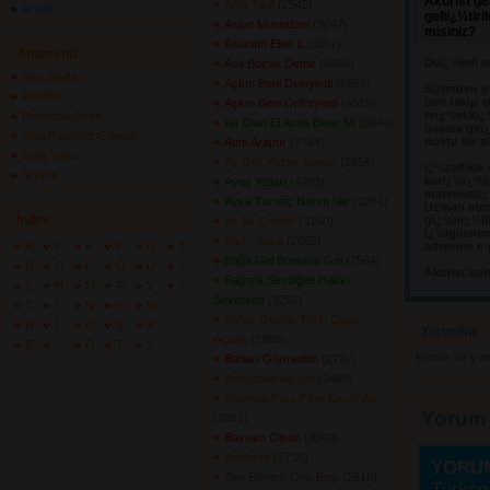
Akorist ge
Arife Tarif
(2542) 
ArWiki
geliï¿½tir
Aslan Mustafam
(3047) 
misiniz?
Aslanım Eller 1
(5207) 
Anamenü
Deï¿½erli a
Aslı Bozuk Deme
(5664) 
Ana Sayfa
Aşkın Beni Deleyledi
(6863) 
Sizlerden g
Profilim
beri takip e
Aşkın Beni Del\'eyledi
(4519) 
teï¿½ekkï¿
Repertuarlarım
Atı Olan El Atına Biner Mi
(3644) 
hayata geï¿
Akor/Tab/Söz Gönder
dostu bir s
Atım Araptır
(2764) 
Giriş Yapın
Ay Gibi Yüzler Sende
(2658) 
ï¿½zellikle
İletişim
karï¿½ï¿½l
Ayaş Yolları
(4703) 
matematiï¿½
Ayva Turunç Narım Var
(3281) 
Uzman olma
İndex
gï¿½nï¿½llï
Az Mı Çektim
(3160) 
ï¿½lgilene
Bad-ı Saba
(2892) 
A
F
K
P
U
Z
adresine e-
Bağa Gel Bostana Gel
(7564) 
B
G
L
Q
Ü
+
Akorist.co
Bağışla Sevdiğim Hakkı
C
H
M
R
V
?
Seversen
(3292) 
Ç
I
N
S
W
Bahar Gelmiş Türlü Çiçek
D
İ
O
Ş
X
Yorumlar 
Açmış
(2980) 
E
J
Ö
T
Y
Henüz bir yo
Baharı Görmedim
(2787) 
Bahçadan Aşıyor
(2480) 
Başında Pare Pare Karın Var
Yorum
(2861) 
Bayram Olsun
(3049) 
Beklerim
(2735) 
YORU
Ben Bilmem Onu Beşi
(2618) 
Türkçe 