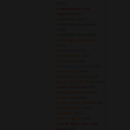
(2958) 
Hapishanelere Güneş
Doğmuyor
(4312) 
Hata Benim
(4210) 
Hata Benim Günah Benim
(6229) 
Helal Etme Hakkını
(2426) 
Hele Bakın şu Feleğin İşine
(2431) 
Hey Sürmeli
(2727) 
Hoş Muhabbet
(2280) 
İbret Almalı
(2459) 
İki Büyük Nimetim Var
(3524) 
İkilik Noktası
(2494) 
İncitme Canı İncitme
(2528) 
İnsan (Gözleri Kör Değil)
(2420) 
Kader Kader Derler
(2827) 
Kahveyi Kavuranlar
(2548) 
Kaldı Yarına
(2298) 
Kalkın Semaha Dönelim
(2345) 
Kamayı Çektim
(2870) 
Kan Ağlar
(3133) 
Kar mı Yağmış
(2446) 
Kar Mı Yağmış Yüce Dağlar
Başına
(3423) 