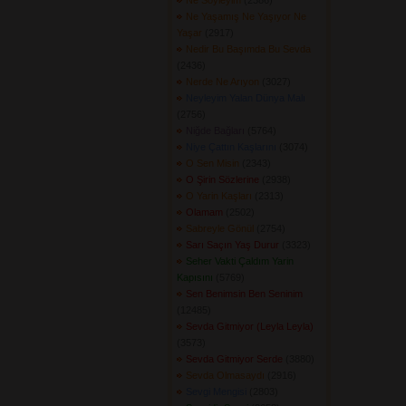
Ne Söyleyim
(2386) 
Ne Yaşamış Ne Yaşıyor Ne
Yaşar
(2917) 
Nedir Bu Başımda Bu Sevda
(2436) 
Nerde Ne Arıyon
(3027) 
Neyleyim Yalan Dünya Malı
(2756) 
Niğde Bağları
(5764) 
Niye Çattın Kaşlarını
(3074) 
O Sen Misin
(2343) 
O Şirin Sözlerine
(2938) 
O Yarin Kaşları
(2313) 
Olamam
(2502) 
Sabreyle Gönül
(2754) 
Sarı Saçın Yaş Durur
(3323) 
Seher Vakti Çaldım Yarin
Kapısını
(5769) 
Sen Benimsin Ben Seninim
(12485) 
Sevda Gitmiyor (Leyla Leyla)
(3573) 
Sevda Gitmiyor Serde
(3880) 
Sevda Olmasaydı
(2916) 
Sevgi Mengisi
(2803) 