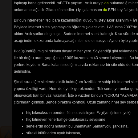
Yare Gidem
(3648) 
toplayıp bana getirecekti. roBOT'u yaptım.. Artık arayıp
da
bulamadığım her 
Yarin Aşkı İle
(2505) 
anlamamı sağladı. Gitara küsmedim :) İyi çalamasam
da
BEN keyif alıyord
Yaz Olunca Köylü Kızı
(3035) 
Yazımı Kışa Çevirdin (Leyla) 1
Bir gün internetten feci para kazanıldığını duydum.
Dev akor arşivim + İyi 
(6111) 
Böylece internet sitesi yapmayı da öğrenmiş olacaktım. 1 Ağustos 2007'de 
Yine Bir Hal Oldu
(2562) 
aldım. Artık şartlar oluşmuştu. Sadece internet sitesi kalmıştı. Kısa sürede
Yine Haber Gelmiş
(2982) 
Yine Telli Turnam Yarelenmişsin
aşağı indirmek zorunda kalmayacağım bir site olmasıydı. Aynen öyle yaptım.
(2550) 
İlk düşündüğüm gibi reklamı dayadım her yere. Söylendiği gibi reklamdan
Yolcu (Bir Anadan)
(9234) 
Yörü Güzel
(2581) 
ile bir doğru orantı yaptığımda 100$ kazanmam 43 senemi alıyordu... Bu he
Yüce Dağlar
(2629) 
yerlere koydum. Bana kalan istediğim tarzda reklamsız bir site oldu derken
Zorumuş Meğer
(6504) 
gelmiştim.
Şimdi sıra diğer sitelerde eksik bulduğum özelliklere sahip bir internet sit
yapma özelliği vardı. Hem de üyelik gerekmeden. Tek sorun yorumlar gerçe
Tehlikenin Farkında mısın? 
olmayacak bari bir yazı yazalım. İşte o yüzden bir gün "YORUM YAZMADAN
İçerik
akorların
,
tabların
,
bas
çığırından çıkmıştı. Bende bıraktım kontrolü. Uzun zamandır her şey serb
tablarının
ve 
sözlerin
ayırt 
hiç bıkmaksızın benden flüt notası isteyen Ezgi'ye, (isteme yok)
edilebilmesi için
seçimlerinize
göre
renkli listelenmektedir.
hiç bitmeyen fenerbahçe-galatasaray sevgisine,
senelerdir doğru notaları bulunamayan Samanyolu şarkısına,
sürekli küfür eden ayak takımına,