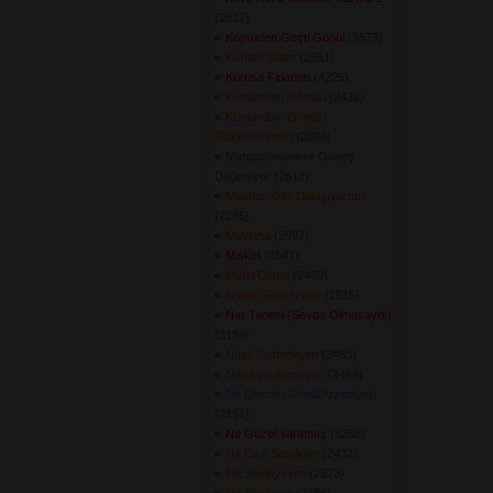
(2617) 
Köprüden Geçti Gönül
(3573) 
Kurban Olam
(2561) 
Kurusa Fidanım
(4225) 
Küstürdüm Gönülü
(2432) 
Küstürdüm Gönülü
Güldüremedim
(2896) 
Mahpushanelere Güneş
Doğmuyor
(2612) 
Mecnun Gibi Dolaşıyorum
(2285) 
Mevlana
(2987) 
Misket
(3547) 
Mutlu Olsun
(2460) 
N'olur Gelin N'olur
(2515) 
Nar Tanesi (Sevda Olmasaydı)
(3159) 
Nasıl Vasfedeyim
(2463) 
Nasıl Vasfetmeyim
(2468) 
Ne Dersin (Gönül Arzediyor)
(2151) 
Ne Güzel Yaratmış
(5268) 
Ne Olur Sevdiğim
(2432) 
Ne Söyleyeyim
(2373) 