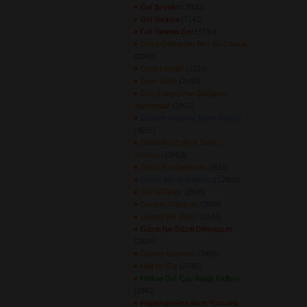
Gel Sevelim
(3800) 
Gel Yanıma
(7142) 
Gel Yanıma Gel
(3730) 
Geleli Gülmedim Ben Bu Cihana
(3240) 
Gelin Dostlar
(2120) 
Gelin Gelin
(2459) 
Göç Eyleyip Her Dağlarda
Yaylanmaz
(2463) 
Gönlüm Ataşlara Yandı Gidiyor
(3655) 
Gönül Arz Eyliyor Dostu
Görmeyi
(2563) 
Gönül Ne Gezersin
(2615) 
Gönül Yari Bulmayınca
(2805) 
Gör Ki Felek
(2600) 
Gurban Olduğum
(2999) 
Gurbet Ele Düştü
(2510) 
Güzel Ne Güzel Olmuşsum
(2624) 
Güzele Bakması
(2436) 
Halime Gız
(2746) 
Halime Gız Çay Aşağı Gidiyor
(2842) 
Hapishanelere Attım Postumu