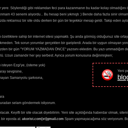
California
Auteurs-CEM KARACA
gles
(20316) 
 yere. Söylendiği gibi reklamdan feci para kazanmanın bu kadar kolay olmadığını 
(82784) 
Manilow Barry-Akor
da
(22593) 
Heavy
Sinatra Nancy-Yalancisin
anmam 43 senemi alıyordu... Bu hesap beni yıkmıştı :) Bende daha fazla sinir olma
(82613) 
Rundgren Todd-golbasina vardim gulleri coktu
da reklamsız bir site oldu derken bir gün bir teşekkür mesajı geldi. Takip eden ayl
Goodnight
Walker Jerry Jeff-Mavi mavi notası
Good Guy
Overnight Jones-Nota
(82605) 
Wainwright Loudon-aldatıldık
özelliklere sahip bir internet sitesi yapmaktı. Şu anda görmüş olduğunuz site ortaya 
People Get
ekmeden. Tek sorun yorumlar gerçekten bir gariplerdi. Arada bir uygun olmayan yor
Ready
(82379) 
o yüzden bir gün "YORUM YAZMADAN ÖNCE" yazısını ekledim. Bu yazı ummadığım dere
Heaven
(82200) 
trolü. Uzun zamandır her şey serbest. Ayrıca yorum konusuna değinmişken;
Bleed
(82097) 
Dawn Patrol
 isteyen Ezgi'ye, (isteme yok)
(82057) 
Yeni pe
ray sevgisine,
Skin
(81971) 
blo
amayan Samanyolu şarkısına,
Heavens
Already Here
(81944) 
Que Hago
ara
Ahora
(81624) 
buradan selam göndermek istiyorum.
Just a Day
(81573) 
olacak. Keyifli bir site olacak diyebilirim. Yeni site açıldığında haberdar olmak, sit
Half Life
 bir eposta at.
akorist.com[et]gmail.com
Spam yapmayacağıma söz veriyorum. Bol 
(74331) 
I Can Only