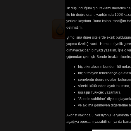
(20905) 
Mister Bojan
İlk düşündüğüm gibi reklamı dayadım her
La Madruga
ile bir doğru orantı yaptığımda 100$ kaz
yerlere koydum. Bana kalan istediğim tarz
gelmiştim.
Şimdi sıra diğer sitelerde eksik bulduğum 
yapma özelliği vardı. Hem de üyelik ger
olmayacak bari bir yazı yazalım. İşte 
çığırından çıkmıştı. Bende bıraktım kon
hiç bıkmaksızın benden flüt notası
hiç bitmeyen fenerbahçe-galatasa
senelerdir doğru notaları bulun
sürekli küfür eden ayak takımına,
uğraşıp тüякçнє yazanlara,
"Sitenin sahibine" diye başlayanl
ve aklıma gelmeyen diğerlerine 
Akorist yakında 3. versiyonu ile yayında 
aşağıya epostanı yazabilirsin ya da bana