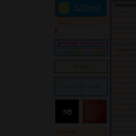
Son Eklenen
She Likes It 
Complicated.
Two Rivers
(
Arama
Complicated
Get Over It
(
Fuel
(24272) 
Mobile
(22842
Anything but
Naked
(3750)
Losing Grip
(
Bir yazı! 
Sk8ter Boi
(3
Complicated
Complicated
Complicated
Bir
sorum/önerim/diyeceğim
Tomorrow
(8
var!
Unwanted
(2
Complicated
Skater Boi
(2
Mobile
(21580
Sk8er Boi
(20
Complicated
Pick up The 
Anamenü
Testify to Lo