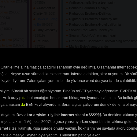
The Canton
(21168) 
(84355) 
Anthrax-smells like a teen spirit
44) 
A Moment of
Bennato Eduardo-La playa
lothes
(24360) 
Clarity
(84208) 
Righteous Brothers-Deli kuş
20043) 
Hows It Going
Righteous Brothers-Stand by me
1291) 
to Be
(84078) 
Righteous Brothers-Hotel california
h
(21082) 
Lady Whiskey
Stewart Rod-when ı need you
) 
(83919) 
Stewart Rod-You' re in my heart
 to Live
(23729) 
Reunion
Creedence Clearwater Revival-sing ofthe tim
 to Live
(19877) 
(83722) 
Marley Bob-Ariana grande
73) 
Never Let You
Marley Bob-Nilüfer
85) 
Go
(83173) 
Fools Garden-Fools garden
 to Live
(19766) 
Wasting Time
Cutugno Toto-litaliano
Gitarı elime alır almaz çalacağımı sanardım öyle değilmiş. O zamanlar internet pek
r
(9850) 
(83116) 
Madonna-no woman no cry
(21547) 
değildi. Neyse uzun sürmedi kurs maceram. İnternete daldım, akor arıyorum. Bir sürü
Simple
(83110) 
Madonna-dont speak
(21666) 
Pablo &
Jimi Hendrix-Kozanoğlu
ra kaydediyorum. Zaten çalamıyorum, bir de yüzlerce word dosyası içinde çalabildikle
(87257) 
Andrea
(82985) 
Def Leppard-hysteria
e "
(21719) 
I Heard
Ac Dc-fade trop black
esliyim. Sürekli bir şeyler öğreniyorum. Bir gün roBOT yapmayı öğrendim. EVREKA! 
 to Live
(20766) 
Ramona Sing
Mcbride Martina-Dere geliyor dere akor
. Artık arayıp
da
bulamadığım her akorun birkaç versiyonuna sahiptim. Bu bolluk gi
13) 
(82931) 
Wedding Present-Ayten ALPMAN
yi çalamasam
da
BEN keyif alıyordum. Sorana gitar çalıyorum demek de fena olmuyo
22060) 
Untitled
Jimmies Chicken Shack-kök ve dal
f Zombie
(21952) 
(82897) 
White Stripes, The-ADAM
ını duydum.
Dev akor arşivim + İyi bir internet sitesi = $$$$$$
Bu denklem aklıma ya
1008) 
Monty Got a
Sinatra Frank-neden saçların
miş olacaktım. 1 Ağustos 2007'de gece yarısı uyurken süper bir isim aklıma geldi.
22298) 
Raw Deal
Snider Todd-Elkajiye
8) 
ternet sitesi kalmıştı. Kısa sürede onuda yaptım. İlk kriterim her sayfada akoru görm
(82882) 
Vanessa Carlton-Nota
le of Paris
Going to
Maclean Dougie-Çok aşıgın var diyorlar tab
site olmasıydı. Aynen öyle yaptım. Tıklıyorsun pat diye akor.