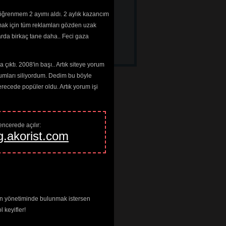
öğrenmem 2 ayımı aldı. 2 aylık kazancım
mak için tüm reklamları gözden uzak
r
arda birkaç tane daha.. Feci gaza
çıktı. 2008'in başı.. Artık siteye yorum
umları siliyordum. Dedim bu böyle
cede popüler oldu. Artık yorum işi
ncerede açılır: 
g.akorist.com
enin yönetiminde bulunmak istersen
keyifler!