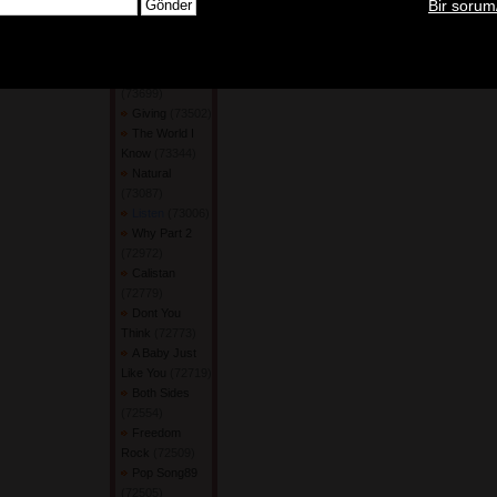
Bir sorum
Give You
Everything
(73878) 
Victrola
(73699) 
Giving
(73502) 
The World I
Know
(73344) 
Natural
(73087) 
Listen
(73006) 
Why Part 2
(72972) 
Calistan
(72779) 
Dont You
Think
(72773) 
A Baby Just
Like You
(72719) 
Both Sides
(72554) 
Freedom
Rock
(72509) 
Pop Song89
(72505) 