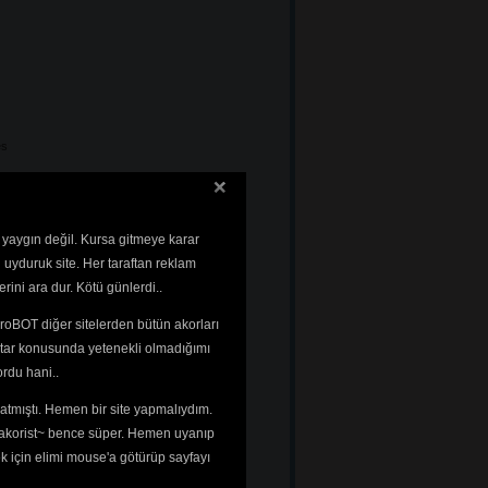
es
 yaygın değil. Kursa gitmeye karar
 uyduruk site. Her taraftan reklam
rini ara dur. Kötü günlerdi..
roBOT diğer sitelerden bütün akorları
tar konusunda yetenekli olmadığımı 
rdu hani..
tmıştı. Hemen bir site yapmalıydım. 
 ~akorist~ bence süper. Hemen uyanıp
ek için elimi mouse'a götürüp sayfayı