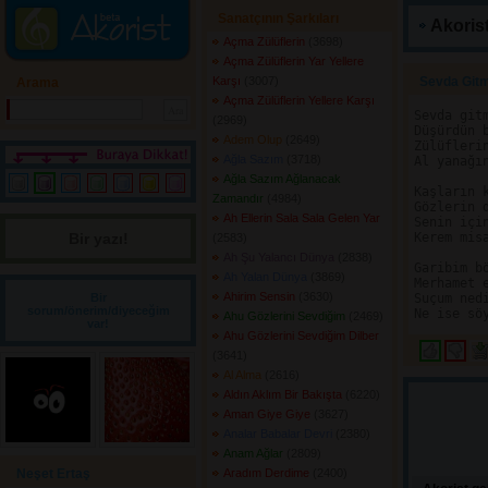
Sanatçının Şarkıları
Akorist
Açma Zülüflerin
(3698) 
Açma Zülüflerin Yar Yellere
Karşı
(3007) 
Sevda Gitm
Arama
Açma Zülüflerin Yellere Karşı
Sevda git
(2969) 
Düşürdün 
Adem Olup
(2649) 
Zülüfleri
Ağla Sazım
(3718) 
Al yanağı
Ağla Sazım Ağlanacak
Kaşların 
Zamandır
(4984) 
Gözlerin 
Ah Ellerin Sala Sala Gelen Yar
Senin içi
Bir yazı! 
Kerem mis
(2583) 
Ah Şu Yalancı Dünya
(2838) 
Garibim b
Ah Yalan Dünya
(3869) 
Merhamet 
Ahirim Sensin
(3630) 
Bir
Suçum ned
sorum/önerim/diyeceğim
Ahu Gözlerini Sevdiğim
(2469) 
var!
Ahu Gözlerini Sevdiğim Dilber
(3641) 
Al Alma
(2616) 
Aldın Aklım Bir Bakışta
(6220) 
Aman Giye Giye
(3627) 
Analar Babalar Devri
(2380) 
Anam Ağlar
(2809) 
Neşet Ertaş
Aradım Derdime
(2400) 