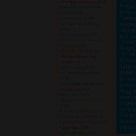
Ben Melamet Hırkasını
(4543) 
Noktada
Benmiyim Dünyada
(2575) 
gidiyo
Berber
(2976) 
"herke
Bıraktın Yalnız
(2704) 
okuyanı
Bilmiyorum Bana Ne Oldu
(2488) 
"Bende,
Binbir Hayalınan
(2775) 
ayrı ya
Bir Anadan Uzun Hava
(3695) 
"OKmi?
Bir Garip
(2704) 
Belgin, 
Bir Güzel Gördüm
(3093) 
"ki" ek
Bir Nazar Eyledim Hoş
birleşi
Cemaline
(3082) 
Türkçes
Böyle Olur Mu
(7663) 
AYRIC
Bu Benim Divane Gönlüm
Burada
(5132) 
Bu Dünyada Eğer Sen
(2339) 
etmeniz
Bunca Yıldır
(2487) 
Aşağıda
Bünyanlılar
(2606) 
plan re
Bütün Ahbaplar Ansın Adını
okunama
(2783) 
seviyor
Canana Doyulur Mu
(2687) 
Sanatçı
Çık Dala Kiraz Devşir
(3197) 
Site ile
Çırpınıp Da Şen Ovaya
(2602) 
yollayı
Çiçek Dağı
(2396) 
Çiçekler Ekiliyor
(4615) 