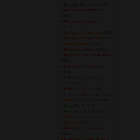
Kar Yağar Kar Üstüne
(5892) 
Kara Gözlüm Efkarlanma
(3499) 
Kara Gözlüm Efkârlanma
(3019) 
Karadır Şu Bahdım Kara
(2938) 
Karadır Şu Bahtım Kara
(6367) 
Karanfil Ekeceğim
(2592) 
Karanfil Suyu Neyler
(2905) 
Karga Olan Gül Kıymeti Bilemez
(2509) 
Karlı Dağlar Geçit Vermez
(2868) 
Karlı Dağlar Geçit Vermez
Olunca
(2428) 
Kaşların Karasına
(4355) 
Kavuşmak Güman Oldu
(2622) 
Kayalar Merdin Merdin
(2498) 
Kerem Der Ki
(2247) 
Kesik Çayır Biçilir Mi
(56155) 
Kızılırmak Can İncitme
(2897) 
Kibar Kız
(2939) 
Kova Kova İndirdiler Yazıya
(3083) 
Kova Kova İndirdiler Yazıya 1