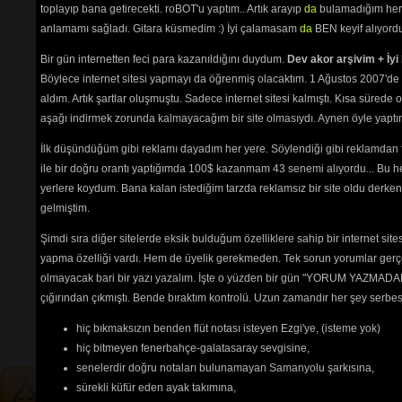
Yare Gidem
(3648) 
toplayıp bana getirecekti. roBOT'u yaptım.. Artık arayıp
da
bulamadığım her 
Yarin Aşkı İle
(2505) 
anlamamı sağladı. Gitara küsmedim :) İyi çalamasam
da
BEN keyif alıyord
Yaz Olunca Köylü Kızı
(3035) 
Yazımı Kışa Çevirdin (Leyla) 1
Bir gün internetten feci para kazanıldığını duydum.
Dev akor arşivim + İyi 
(6111) 
Böylece internet sitesi yapmayı da öğrenmiş olacaktım. 1 Ağustos 2007'de 
Yine Bir Hal Oldu
(2562) 
aldım. Artık şartlar oluşmuştu. Sadece internet sitesi kalmıştı. Kısa sürede
Yine Haber Gelmiş
(2982) 
Yine Telli Turnam Yarelenmişsin
aşağı indirmek zorunda kalmayacağım bir site olmasıydı. Aynen öyle yaptım.
(2550) 
İlk düşündüğüm gibi reklamı dayadım her yere. Söylendiği gibi reklamdan
Yolcu (Bir Anadan)
(9234) 
Yörü Güzel
(2581) 
ile bir doğru orantı yaptığımda 100$ kazanmam 43 senemi alıyordu... Bu he
Yüce Dağlar
(2629) 
yerlere koydum. Bana kalan istediğim tarzda reklamsız bir site oldu derken
Zorumuş Meğer
(6504) 
gelmiştim.
Şimdi sıra diğer sitelerde eksik bulduğum özelliklere sahip bir internet sit
yapma özelliği vardı. Hem de üyelik gerekmeden. Tek sorun yorumlar gerçe
Tehlikenin Farkında mısın? 
olmayacak bari bir yazı yazalım. İşte o yüzden bir gün "YORUM YAZMADAN
İçerik
akorların
,
tabların
,
bas
çığırından çıkmıştı. Bende bıraktım kontrolü. Uzun zamandır her şey serb
tablarının
ve 
sözlerin
ayırt 
hiç bıkmaksızın benden flüt notası isteyen Ezgi'ye, (isteme yok)
edilebilmesi için
seçimlerinize
göre
renkli listelenmektedir.
hiç bitmeyen fenerbahçe-galatasaray sevgisine,
senelerdir doğru notaları bulunamayan Samanyolu şarkısına,
sürekli küfür eden ayak takımına,