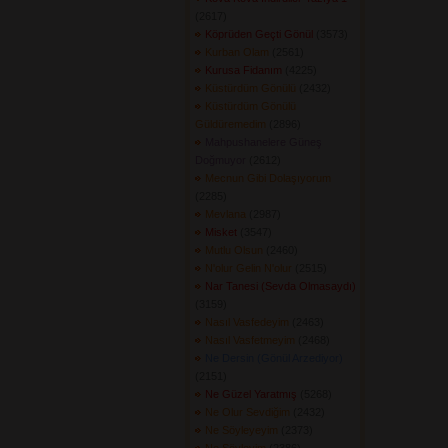
(2617) 
Köprüden Geçti Gönül
(3573) 
Kurban Olam
(2561) 
Kurusa Fidanım
(4225) 
Küstürdüm Gönülü
(2432) 
Küstürdüm Gönülü
Güldüremedim
(2896) 
Mahpushanelere Güneş
Doğmuyor
(2612) 
Mecnun Gibi Dolaşıyorum
(2285) 
Mevlana
(2987) 
Misket
(3547) 
Mutlu Olsun
(2460) 
N'olur Gelin N'olur
(2515) 
Nar Tanesi (Sevda Olmasaydı)
(3159) 
Nasıl Vasfedeyim
(2463) 
Nasıl Vasfetmeyim
(2468) 
Ne Dersin (Gönül Arzediyor)
(2151) 
Ne Güzel Yaratmış
(5268) 
Ne Olur Sevdiğim
(2432) 
Ne Söyleyeyim
(2373) 