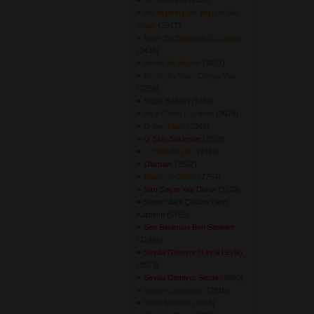
Ne Söyleyim
(2386) 
Ne Yaşamış Ne Yaşıyor Ne
Yaşar
(2917) 
Nedir Bu Başımda Bu Sevda
(2436) 
Nerde Ne Arıyon
(3027) 
Neyleyim Yalan Dünya Malı
(2756) 
Niğde Bağları
(5764) 
Niye Çattın Kaşlarını
(3074) 
O Sen Misin
(2343) 
O Şirin Sözlerine
(2938) 
O Yarin Kaşları
(2313) 
Olamam
(2502) 
Sabreyle Gönül
(2754) 
Sarı Saçın Yaş Durur
(3323) 
Seher Vakti Çaldım Yarin
Kapısını
(5769) 
Sen Benimsin Ben Seninim
(12485) 
Sevda Gitmiyor (Leyla Leyla)
(3573) 
Sevda Gitmiyor Serde
(3880) 
Sevda Olmasaydı
(2916) 
Sevgi Mengisi
(2803) 