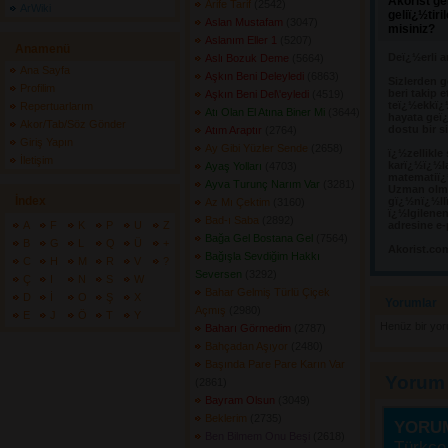
Akorist ge
Arife Tarif
(2542) 
ArWiki
geliï¿½tir
Aslan Mustafam
(3047) 
misiniz?
Aslanım Eller 1
(5207) 
Anamenü
Deï¿½erli a
Aslı Bozuk Deme
(5664) 
Ana Sayfa
Aşkın Beni Deleyledi
(6863) 
Sizlerden g
Profilim
beri takip e
Aşkın Beni Del\'eyledi
(4519) 
teï¿½ekkï¿
Repertuarlarım
Atı Olan El Atına Biner Mi
(3644) 
hayata geï¿
Akor/Tab/Söz Gönder
dostu bir s
Atım Araptır
(2764) 
Giriş Yapın
Ay Gibi Yüzler Sende
(2658) 
ï¿½zellikle
İletişim
karï¿½ï¿½l
Ayaş Yolları
(4703) 
matematiï¿½
Ayva Turunç Narım Var
(3281) 
Uzman olma
İndex
gï¿½nï¿½llï
Az Mı Çektim
(3160) 
ï¿½lgilene
Bad-ı Saba
(2892) 
A
F
K
P
U
Z
adresine e-
Bağa Gel Bostana Gel
(7564) 
B
G
L
Q
Ü
+
Akorist.co
Bağışla Sevdiğim Hakkı
C
H
M
R
V
?
Seversen
(3292) 
Ç
I
N
S
W
Bahar Gelmiş Türlü Çiçek
D
İ
O
Ş
X
Yorumlar 
Açmış
(2980) 
E
J
Ö
T
Y
Henüz bir yo
Baharı Görmedim
(2787) 
Bahçadan Aşıyor
(2480) 
Başında Pare Pare Karın Var
Yorum
(2861) 
Bayram Olsun
(3049) 
Beklerim
(2735) 
YORU
Ben Bilmem Onu Beşi
(2618) 
Türkçe 