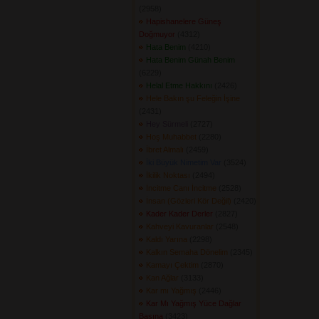
(2958) 
Hapishanelere Güneş
Doğmuyor
(4312) 
Hata Benim
(4210) 
Hata Benim Günah Benim
(6229) 
Helal Etme Hakkını
(2426) 
Hele Bakın şu Feleğin İşine
(2431) 
Hey Sürmeli
(2727) 
Hoş Muhabbet
(2280) 
İbret Almalı
(2459) 
İki Büyük Nimetim Var
(3524) 
İkilik Noktası
(2494) 
İncitme Canı İncitme
(2528) 
İnsan (Gözleri Kör Değil)
(2420) 
Kader Kader Derler
(2827) 
Kahveyi Kavuranlar
(2548) 
Kaldı Yarına
(2298) 
Kalkın Semaha Dönelim
(2345) 
Kamayı Çektim
(2870) 
Kan Ağlar
(3133) 
Kar mı Yağmış
(2446) 
Kar Mı Yağmış Yüce Dağlar
Başına
(3423) 