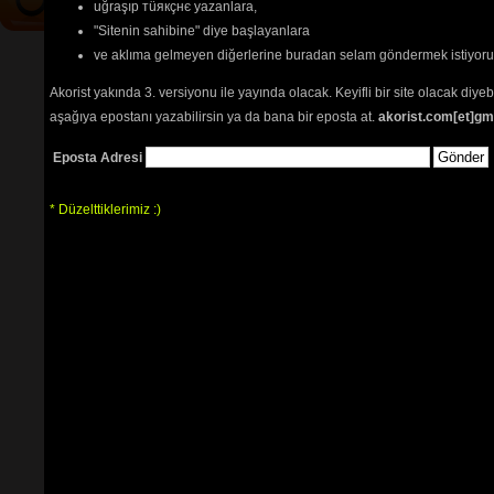
uğraşıp тüякçнє yazanlara,
"Sitenin sahibine" diye başlayanlara
ve aklıma gelmeyen diğerlerine buradan selam göndermek istiyor
Akorist yakında 3. versiyonu ile yayında olacak. Keyifli bir site olacak diy
aşağıya epostanı yazabilirsin ya da bana bir eposta at.
akorist.com[et]gm
Eposta Adresi
* Düzelttiklerimiz :)