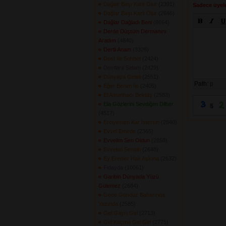
Dağalr Başı Karlı Olur
(2391) 
Sadece üyele
Dağlar Başı Karlı Olur
(2646) 
Dağlar Dağladı Beni
(8664) 
Derde Düştüm Dermanını
Aradım
(4840) 
Dertli Anam
(3326) 
Dost İle Sohbet
(2424) 
Dostlara Selam
(2429) 
Dünyaya Geleli
(2551) 
Path:
p
Eğer Benim İle
(2405) 
El Amanhacı Bektaş
(2583) 
Ela Gözlerini Sevdiğim Dilber
(4517) 
Erciyesten Kar İstersin
(2840) 
Evvel Emirde
(2365) 
Evvelim Sen Oldun
(2858) 
Evvelim Sensin
(2648) 
Ey Erenler Hak Aşkına
(2632) 
Fidayda
(10061) 
Garibin Dünyada Yüzü
Gülemez
(2684) 
Gece Gündüz Baharında
Yazında
(2585) 
Gel Gayrı Gel
(2713) 
Gel Kaçma Gel Gel
(2775) 