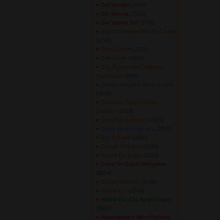
Gel Sevelim
(3800) 
Gel Yanıma
(7142) 
Gel Yanıma Gel
(3730) 
Geleli Gülmedim Ben Bu Cihana
(3240) 
Gelin Dostlar
(2120) 
Gelin Gelin
(2459) 
Göç Eyleyip Her Dağlarda
Yaylanmaz
(2463) 
Gönlüm Ataşlara Yandı Gidiyor
(3655) 
Gönül Arz Eyliyor Dostu
Görmeyi
(2563) 
Gönül Ne Gezersin
(2615) 
Gönül Yari Bulmayınca
(2805) 
Gör Ki Felek
(2600) 
Gurban Olduğum
(2999) 
Gurbet Ele Düştü
(2510) 
Güzel Ne Güzel Olmuşsum
(2624) 
Güzele Bakması
(2436) 
Halime Gız
(2746) 
Halime Gız Çay Aşağı Gidiyor
(2842) 
Hapishanelere Attım Postumu