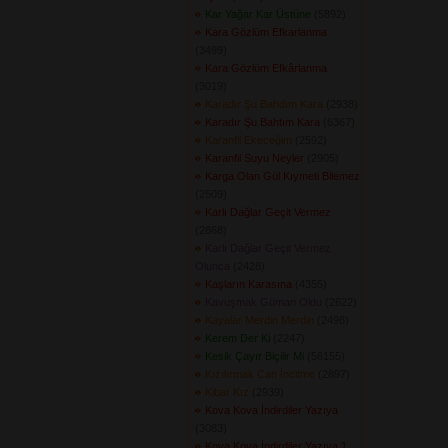
Kar Yağar Kar Üstüne
(5892) 
Kara Gözlüm Efkarlanma
(3499) 
Kara Gözlüm Efkârlanma
(3019) 
Karadır Şu Bahdım Kara
(2938) 
Karadır Şu Bahtım Kara
(6367) 
Karanfil Ekeceğim
(2592) 
Karanfil Suyu Neyler
(2905) 
Karga Olan Gül Kıymeti Bilemez
(2509) 
Karlı Dağlar Geçit Vermez
(2868) 
Karlı Dağlar Geçit Vermez
Olunca
(2428) 
Kaşların Karasına
(4355) 
Kavuşmak Güman Oldu
(2622) 
Kayalar Merdin Merdin
(2498) 
Kerem Der Ki
(2247) 
Kesik Çayır Biçilir Mi
(56155) 
Kızılırmak Can İncitme
(2897) 
Kibar Kız
(2939) 
Kova Kova İndirdiler Yazıya
(3083) 
Kova Kova İndirdiler Yazıya 1