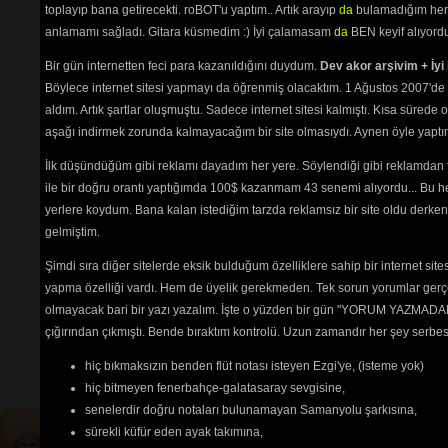
Yare Gidem
(3648) 
toplayıp bana getirecekti. roBOT'u yaptım.. Artık arayıp
da
bulamadığım her 
Yarin Aşkı İle
(2505) 
anlamamı sağladı. Gitara küsmedim :) İyi çalamasam
da
BEN keyif alıyord
Yaz Olunca Köylü Kızı
(3035) 
Yazımı Kışa Çevirdin (Leyla) 1
Bir gün internetten feci para kazanıldığını duydum.
Dev akor arşivim + İyi 
(6111) 
Böylece internet sitesi yapmayı da öğrenmiş olacaktım. 1 Ağustos 2007'de 
Yine Bir Hal Oldu
(2562) 
aldım. Artık şartlar oluşmuştu. Sadece internet sitesi kalmıştı. Kısa sürede
Yine Haber Gelmiş
(2982) 
Yine Telli Turnam Yarelenmişsin
aşağı indirmek zorunda kalmayacağım bir site olmasıydı. Aynen öyle yaptım.
(2550) 
İlk düşündüğüm gibi reklamı dayadım her yere. Söylendiği gibi reklamdan
Yolcu (Bir Anadan)
(9234) 
Yörü Güzel
(2581) 
ile bir doğru orantı yaptığımda 100$ kazanmam 43 senemi alıyordu... Bu he
Yüce Dağlar
(2629) 
yerlere koydum. Bana kalan istediğim tarzda reklamsız bir site oldu derken
Zorumuş Meğer
(6504) 
gelmiştim.
Şimdi sıra diğer sitelerde eksik bulduğum özelliklere sahip bir internet sit
yapma özelliği vardı. Hem de üyelik gerekmeden. Tek sorun yorumlar gerçe
Tehlikenin Farkında mısın? 
olmayacak bari bir yazı yazalım. İşte o yüzden bir gün "YORUM YAZMADAN
İçerik
akorların
,
tabların
,
bas
çığırından çıkmıştı. Bende bıraktım kontrolü. Uzun zamandır her şey serb
tablarının
ve 
sözlerin
ayırt 
hiç bıkmaksızın benden flüt notası isteyen Ezgi'ye, (isteme yok)
edilebilmesi için
seçimlerinize
göre
renkli listelenmektedir.
hiç bitmeyen fenerbahçe-galatasaray sevgisine,
senelerdir doğru notaları bulunamayan Samanyolu şarkısına,
sürekli küfür eden ayak takımına,