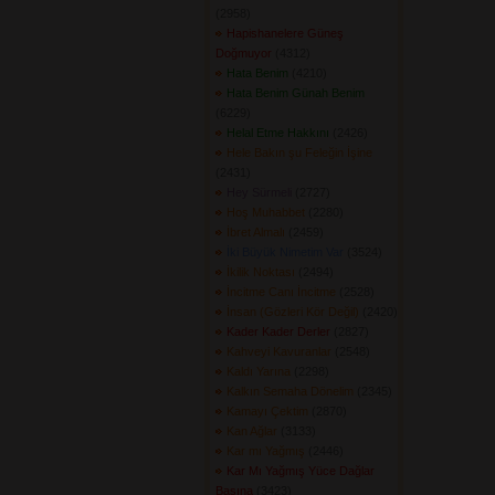
(2958) 
Hapishanelere Güneş
Doğmuyor
(4312) 
Hata Benim
(4210) 
Hata Benim Günah Benim
(6229) 
Helal Etme Hakkını
(2426) 
Hele Bakın şu Feleğin İşine
(2431) 
Hey Sürmeli
(2727) 
Hoş Muhabbet
(2280) 
İbret Almalı
(2459) 
İki Büyük Nimetim Var
(3524) 
İkilik Noktası
(2494) 
İncitme Canı İncitme
(2528) 
İnsan (Gözleri Kör Değil)
(2420) 
Kader Kader Derler
(2827) 
Kahveyi Kavuranlar
(2548) 
Kaldı Yarına
(2298) 
Kalkın Semaha Dönelim
(2345) 
Kamayı Çektim
(2870) 
Kan Ağlar
(3133) 
Kar mı Yağmış
(2446) 
Kar Mı Yağmış Yüce Dağlar
Başına
(3423) 