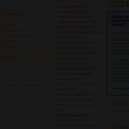
Arife Tarif
(2542) 
ArWiki
Aslan Mustafam
(3047) 
Aslanım Eller 1
(5207) 
Anamenü
Akorist ge
Aslı Bozuk Deme
(5664) 
Ana Sayfa
geliï¿½tir
Aşkın Beni Deleyledi
(6863) 
misiniz?
Profilim
Aşkın Beni Del\'eyledi
(4519) 
Repertuarlarım
Atı Olan El Atına Biner Mi
(3644) 
Deï¿½erli a
Akor/Tab/Söz Gönder
Atım Araptır
(2764) 
Sizlerden g
Giriş Yapın
Ay Gibi Yüzler Sende
(2658) 
beri takip e
İletişim
teï¿½ekkï¿
Ayaş Yolları
(4703) 
hayata geï¿
Ayva Turunç Narım Var
(3281) 
dostu bir s
İndex
Az Mı Çektim
(3160) 
ï¿½zellikle
Bad-ı Saba
(2892) 
karï¿½ï¿½l
A
F
K
P
U
Z
matematiï¿½
Bağa Gel Bostana Gel
(7564) 
B
G
L
Q
Ü
+
Uzman olma
Bağışla Sevdiğim Hakkı
gï¿½nï¿½llï
C
H
M
R
V
?
ï¿½lgilene
Seversen
(3292) 
Ç
I
N
S
W
adresine e-
Bahar Gelmiş Türlü Çiçek
D
İ
O
Ş
X
Akorist.co
Açmış
(2980) 
E
J
Ö
T
Y
Baharı Görmedim
(2787) 
Bahçadan Aşıyor
(2480) 
Yorumlar 
Başında Pare Pare Karın Var
(2861) 
Henüz bir yo
Bayram Olsun
(3049) 
Beklerim
(2735) 
Yorum
Ben Bilmem Onu Beşi
(2618) 