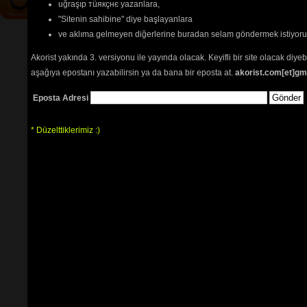
uğraşıp тüякçнє yazanlara,
"Sitenin sahibine" diye başlayanlara
ve aklıma gelmeyen diğerlerine buradan selam göndermek istiyor
Akorist yakında 3. versiyonu ile yayında olacak. Keyifli bir site olacak diy
aşağıya epostanı yazabilirsin ya da bana bir eposta at.
akorist.com[et]gm
Eposta Adresi
* Düzelttiklerimiz :)