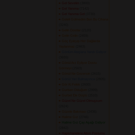
Gel Sevelim
(3800) 
Gel Yanıma
(7142) 
Gel Yanıma Gel
(3730) 
Geleli Gülmedim Ben Bu Cihana
(3240) 
Gelin Dostlar
(2120) 
Gelin Gelin
(2459) 
Göç Eyleyip Her Dağlarda
Yaylanmaz
(2463) 
Gönlüm Ataşlara Yandı Gidiyor
(3655) 
Gönül Arz Eyliyor Dostu
Görmeyi
(2563) 
Gönül Ne Gezersin
(2615) 
Gönül Yari Bulmayınca
(2805) 
Gör Ki Felek
(2600) 
Gurban Olduğum
(2999) 
Gurbet Ele Düştü
(2510) 
Güzel Ne Güzel Olmuşsum
(2624) 
Güzele Bakması
(2436) 
Halime Gız
(2746) 
Halime Gız Çay Aşağı Gidiyor
(2842) 
Hapishanelere Attım Postumu