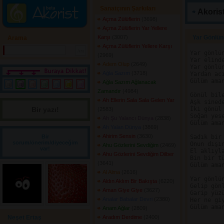
Sanatçının Şarkıları
Akorist
Açma Zülüflerin
(3698) 
Açma Zülüflerin Yar Yellere
Karşı
(3007) 
Yar Gönlünü
Arama
Açma Zülüflerin Yellere Karşı
Yar gönlün
(2969) 
Yar elinde
Adem Olup
(2649) 
Yar gönlün
Ağla Sazım
(3718) 
Yardan acı
Gülüm aman
Ağla Sazım Ağlanacak
Zamandır
(4984) 
Gönül bile
Ah Ellerin Sala Sala Gelen Yar
Aşk sinede
Bir yazı! 
İki gönül 
(2583) 
Soğan yese
Ah Şu Yalancı Dünya
(2838) 
Gülüm aman
Ah Yalan Dünya
(3869) 
Ahirim Sensin
(3630) 
Bir
Sadık bir 
sorum/önerim/diyeceğim
Onun dışın
Ahu Gözlerini Sevdiğim
(2469) 
var!
El aklıyla
Ahu Gözlerini Sevdiğim Dilber
Bin bir tü
(3641) 
Gülüm aman
Al Alma
(2616) 
Yar gönlün
Aldın Aklım Bir Bakışta
(6220) 
Gelip gönl
Aman Giye Giye
(3627) 
Garip yüzü
Analar Babalar Devri
(2380) 
Her ne giy
Gülüm aman
Anam Ağlar
(2809) 
Neşet Ertaş
Aradım Derdime
(2400) 