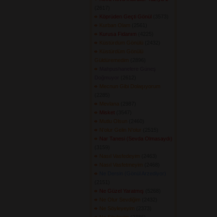
(2617) 
Köprüden Geçti Gönül
(3573) 
Kurban Olam
(2561) 
Kurusa Fidanım
(4225) 
Küstürdüm Gönülü
(2432) 
Küstürdüm Gönülü
Güldüremedim
(2896) 
Mahpushanelere Güneş
Doğmuyor
(2612) 
Mecnun Gibi Dolaşıyorum
(2285) 
Mevlana
(2987) 
Misket
(3547) 
Mutlu Olsun
(2460) 
N'olur Gelin N'olur
(2515) 
Nar Tanesi (Sevda Olmasaydı)
(3159) 
Nasıl Vasfedeyim
(2463) 
Nasıl Vasfetmeyim
(2468) 
Ne Dersin (Gönül Arzediyor)
(2151) 
Ne Güzel Yaratmış
(5268) 
Ne Olur Sevdiğim
(2432) 
Ne Söyleyeyim
(2373) 