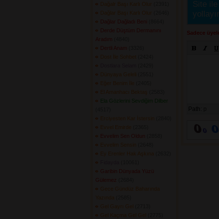
Site ile
Dağalr Başı Karlı Olur
(2391) 
yollayı
Dağlar Başı Karlı Olur
(2646) 
Dağlar Dağladı Beni
(8664) 
Derde Düştüm Dermanını
Sadece üyele
Aradım
(4840) 
Dertli Anam
(3326) 
Dost İle Sohbet
(2424) 
Dostlara Selam
(2429) 
Dünyaya Geleli
(2551) 
Eğer Benim İle
(2405) 
El Amanhacı Bektaş
(2583) 
Ela Gözlerini Sevdiğim Dilber
Path:
p
(4517) 
Erciyesten Kar İstersin
(2840) 
Evvel Emirde
(2365) 
Evvelim Sen Oldun
(2858) 
Evvelim Sensin
(2648) 
Ey Erenler Hak Aşkına
(2632) 
Fidayda
(10061) 
Garibin Dünyada Yüzü
Gülemez
(2684) 
Gece Gündüz Baharında
Yazında
(2585) 
Gel Gayrı Gel
(2713) 
Gel Kaçma Gel Gel
(2775) 