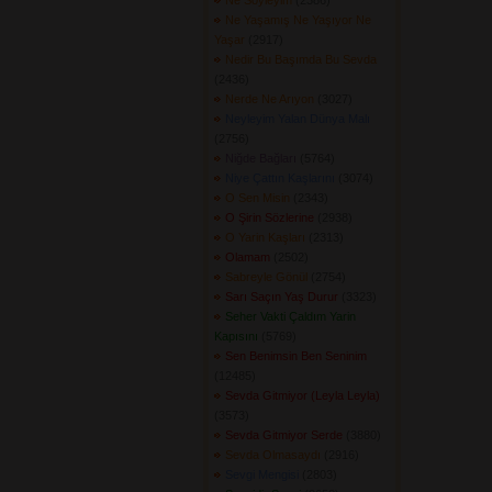
Ne Söyleyim
(2386) 
Ne Yaşamış Ne Yaşıyor Ne
Yaşar
(2917) 
Nedir Bu Başımda Bu Sevda
(2436) 
Nerde Ne Arıyon
(3027) 
Neyleyim Yalan Dünya Malı
(2756) 
Niğde Bağları
(5764) 
Niye Çattın Kaşlarını
(3074) 
O Sen Misin
(2343) 
O Şirin Sözlerine
(2938) 
O Yarin Kaşları
(2313) 
Olamam
(2502) 
Sabreyle Gönül
(2754) 
Sarı Saçın Yaş Durur
(3323) 
Seher Vakti Çaldım Yarin
Kapısını
(5769) 
Sen Benimsin Ben Seninim
(12485) 
Sevda Gitmiyor (Leyla Leyla)
(3573) 
Sevda Gitmiyor Serde
(3880) 
Sevda Olmasaydı
(2916) 
Sevgi Mengisi
(2803) 