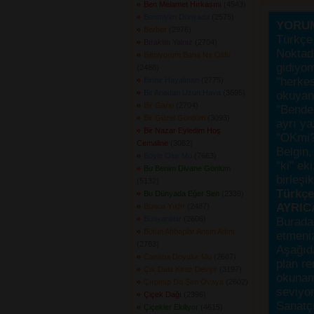
Ben Melamet Hırkasını
(4543) 
Benmiyim Dünyada
(2575) 
YORU
Berber
(2976) 
Türkçe 
Bıraktın Yalnız
(2704) 
Noktada
Bilmiyorum Bana Ne Oldu
gidiyo
(2488) 
"herke
Binbir Hayalınan
(2775) 
Bir Anadan Uzun Hava
(3695) 
okuyanı
Bir Garip
(2704) 
"Bende,
Bir Güzel Gördüm
(3093) 
ayrı ya
Bir Nazar Eyledim Hoş
"OKmi?
Cemaline
(3082) 
Belgin, 
Böyle Olur Mu
(7663) 
"ki" ek
Bu Benim Divane Gönlüm
birleşi
(5132) 
Türkçes
Bu Dünyada Eğer Sen
(2339) 
AYRIC
Bunca Yıldır
(2487) 
Bünyanlılar
(2606) 
Burada
Bütün Ahbaplar Ansın Adını
etmeniz
(2783) 
Aşağıda
Canana Doyulur Mu
(2687) 
plan re
Çık Dala Kiraz Devşir
(3197) 
okunama
Çırpınıp Da Şen Ovaya
(2602) 
seviyor
Çiçek Dağı
(2396) 
Sanatçı
Çiçekler Ekiliyor
(4615) 