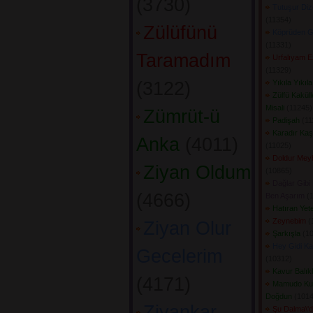
(3730) 
Tutuşur Diz
(11354) 
Zülüfünü
Köprüden Ge
(11331) 
Taramadım
Urfalıyam E
(11329) 
(3122) 
Yıkıla Yıkıla
Zülfü Kakül
Misali
(11245) 
Zümrüt-ü
Padişah
(111
Karadır Kaş
Anka
(4011) 
(11025) 
Doldur Mey
Ziyan Oldum
(10865) 
Dağlar Gibi 
(4666) 
Ben Aşarım
(1
Hatıran Yet
Zeynebim
(
Ziyan Olur
Şarkışla
(10
Hey Gidi Ka
Gecelerim
(10312) 
Kavur Balıkl
(4171) 
Mamudo Ku
Doğdun
(1014
Ziyankar
Şu Dalma\'d