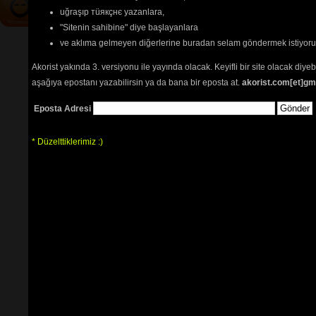
uğraşıp тüякçнє yazanlara,
"Sitenin sahibine" diye başlayanlara
ve aklıma gelmeyen diğerlerine buradan selam göndermek istiyor
Akorist yakında 3. versiyonu ile yayında olacak. Keyifli bir site olacak diy
aşağıya epostanı yazabilirsin ya da bana bir eposta at.
akorist.com[et]gm
Eposta Adresi
* Düzelttiklerimiz :)