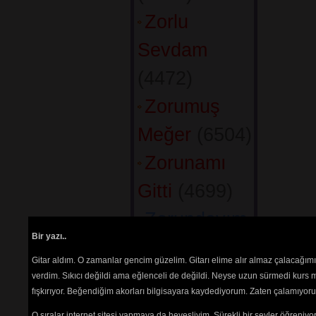
Zorlu
Sevdam
(4472) 
Zorumuş
Meğer
(6504) 
Zorunamı
Gitti
(4699) 
Zorundayım
Bir yazı..
(3485) 
Gitar aldım. O zamanlar gencim güzelim. Gitarı elime alır almaz çalacağım
Zöhrem
verdim. Sıkıcı değildi ama eğlenceli de değildi. Neyse uzun sürmedi kurs m
fışkırıyor. Beğendiğim akorları bilgisayara kaydediyorum. Zaten çalamıyorum
Gelmedi
O sıralar internet sitesi yapmaya da hevesliyim. Sürekli bir şeyler öğren