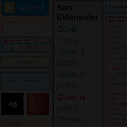
Son
Akorist
Eklenenler
Popülerler
Arama
Zühtü
Nemrudun K
(57643) 
Kesik Çayır 
(7718) 
(56155) 
Domdom Ku
Zühtü 1
(18891) 
Ya Evde Yo
(4009) 
Bir yazı! 
(17556) 
Elgajiye
(175
Zühtü 2
Turkish Kov
Bir
(15353) 
sorum/önerim/diyeceğim
(4967) 
Benzemez 
var!
(15123) 
Konuşsana 
Züleyha
(14597) 
Hoş Gelişle
(6940) 
(13468) 
Berivan
(134
Zülfikar
Küllenen Aş
Anamenü
Başım Bela