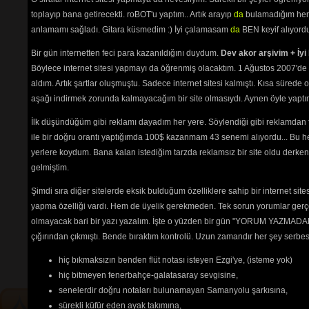
(Uzun Hava)
toplayıp bana getirecekti. roBOT'u yaptım.. Artık arayıp
da
bulamadığım her 
anlamamı sağladı. Gitara küsmedim :) İyi çalamasam
da
BEN keyif alıyord
(4085) 
Bir gün internetten feci para kazanıldığını duydum.
Dev akor arşivim + İyi 
Zulmet
Böylece internet sitesi yapmayı da öğrenmiş olacaktım. 1 Ağustos 2007'de 
aldım. Artık şartlar oluşmuştu. Sadece internet sitesi kalmıştı. Kısa sürede
Deryası
aşağı indirmek zorunda kalmayacağım bir site olmasıydı. Aynen öyle yaptım.
(3002) 
İlk düşündüğüm gibi reklamı dayadım her yere. Söylendiği gibi reklamdan
ile bir doğru orantı yaptığımda 100$ kazanmam 43 senemi alıyordu... Bu he
Zulüm
yerlere koydum. Bana kalan istediğim tarzda reklamsız bir site oldu derken
gelmiştim.
(3449) 
Şimdi sıra diğer sitelerde eksik bulduğum özelliklere sahip bir internet sit
Zühd-ü Riya
yapma özelliği vardı. Hem de üyelik gerekmeden. Tek sorun yorumlar gerçe
olmayacak bari bir yazı yazalım. İşte o yüzden bir gün "YORUM YAZMADAN
İle Olan
çığırından çıkmıştı. Bende bıraktım kontrolü. Uzun zamandır her şey serb
İbadet
(3590) 
hiç bıkmaksızın benden flüt notası isteyen Ezgi'ye, (isteme yok)
hiç bitmeyen fenerbahçe-galatasaray sevgisine,
senelerdir doğru notaları bulunamayan Samanyolu şarkısına,
sürekli küfür eden ayak takımına,