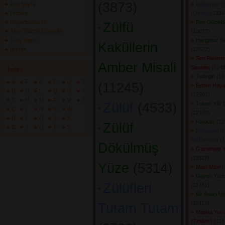
(3873) 
Ana Sayfa
Urfalıyam E
Profilim
(Ömer)
(13353
Repertuarlarım
Ben Güzeld
Zülfü
Akor/Tab/Söz Gönder
(13077) 
Giriş Yapın
Hangimiz S
Kaküllerin
İletişim
(12622) 
Sen Benims
Amber Misali
Seninim
(1248
İndex
Tedirgin
(12
A
F
K
P
U
Z
(11245) 
Benim Haya
B
G
L
Q
Ü
+
(12201) 
C
H
M
R
V
?
Zülüf
(4533) 
Tutam Yâr E
Ç
I
N
S
W
(12100) 
D
İ
O
Ş
X
Rakkas
(12
Zülüf
E
J
Ö
T
Y
Konyalım (
Elli Dirhem)
(1
Dökülmüş
Gaziantep 
(11829) 
Yüze
(5314) 
Mavi Mavi
(
Dayan Yüre
Zülüfleri
(11781) 
Bir Aslan M
(11419) 
Tutam Tutam
Manda Yuv
(Tiridine)
(1141