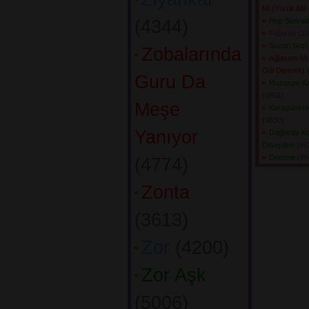
Mi (Yörük Ali)
(4344) 
Hep Sonra
Fidayda
(10
Suzan Suzi
Zobalarında
Ağlasam Mı
Gül Diyerek)
(
Guru Da
Huzurum Ka
(9901) 
Meşe
Karagümrük
(9830) 
Yanıyor
Dağlarda K
Olsaydım
(972
Demme
(968
(4774) 
Zonta
(3613) 
Zor
(4200) 
Zor Aşk
(5006) 