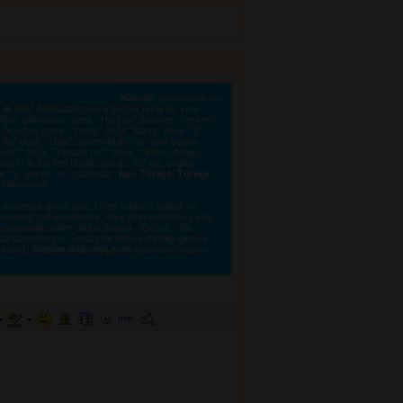
Kaynak:
www.zoque.net
le biter. Noktadan sonra boşluk bırakılır, yeni 
eğim, gidiyorum" denir. "Herkez" denmez "herkes"
kuyanı yorar. "Yanlız" değil "Yalnız" denir. "ğ"
e" denir. "Dahi" anlamındaki "de" ayrı yazılır.
"OKmi?" değil, "Tamam mı?" denir. "ahmet, belgin,
erin ilk harfleri büyük yazılır. "ki" eki, bağlaç
lır. "v" yerine "w" yazılmaz.
Yani Türkçe, Türkçe
linecektir. 
tmenize gerek yok, lütfen sadece alakalı ve 
e etmeniz için konmuştur. Arka plan renginde ya da
tirebilir, lütfen dikkat edelim. "Güzel", "Bu
a ilan etmeyin. Sanatçılar hakkında bilgi girmek
lerinizi 
iletisim@akorist.com
adresine yollayın. 