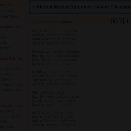
arkıları
Akorist fikrinizi öğrenmek istiyor! Tıklayınız
in
(3698) 
in Yar Yellere
Ey Erenler Hak Aşkına 
in Yellere Karşı
Hey erenler hak aşkına

Kalkın semaha dönelim

649) 
Gönüldeki dost aşkına

718) 
Kalkın semaha dönelim

ğlanacak
Dargınlık getsin aradan

) 
Hoş görsün bizi yaradan

la Sala Gelen Yar
Üçer beşer bir sıradan

Kalkın semaha dönelim

ı Dünya
(2838) 
O yokları var edene

ya
(3869) 
Gerçek halın sır edene

(3630) 
Şükredelim yaradana

Kalkın semaha dönelim

i Sevdiğim
(2469) 
 Sevdiğim Dilber
Hak lokması yiye

Biz bu deme geldik niye

Allah allah diye diye

 
Kalkın semaha dönelim

ir Bakışta
(6220) 
iye
(3627) 
Aşık olan çalsın sazı

r Devri
(2380) 
Aysın cümlemizin özü

Hak affetsin cümlemizi

809) 
Kalkın semaha dönelim

ime
(2400) 