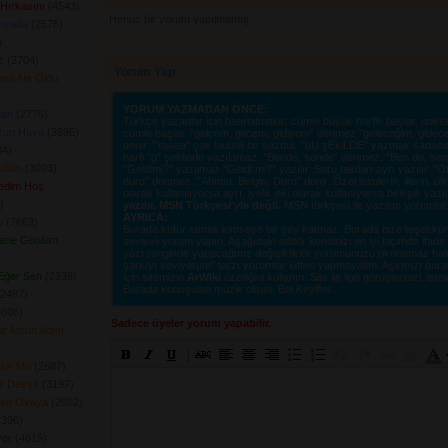
Hırkasını
(4543) 
Henüz bir yorum yapılmamış.
nyada
(2575) 
 
z
(2704) 
Yorum Yap
ana Ne Oldu
YORUM YAZMADAN ÖNCE:
nan
(2775) 
Türkçe yazanlar için hatırlatmalar; cümle büyük harfle başlar, nokta i
zun Hava
(3695) 
cümle başlar. "gelcem, gitcem, gidiyom" denmez "geleceğim, gidec
denir. "Yaaaa" çok laubali bir sözdür. "bU şEkiLDE" yazmak sadece o
4) 
harfi "g" şeklinde yazılamaz. "Bende, sende" denmez, "Ben de, sen d
rdüm
(3093) 
"Geldimi?" yazılmaz "Geldi mi?" yazılır. Soru takıları ayrı yazılır. 
duru" denmez. "Ahmet, Belgin, Duru" denir. Özel isimlerin, illerin, ülkel
ledim Hoş
olarak kullanılıyorsa ayrı, iyelik eki olarak kullanıyorsa birleşik yazı
 
yazılır. MSN Türkçesi'yle değil.
MSN türkçesi ile yazılan yorumlar si
AYRICA:
u
(7663) 
Burada küfür etmek kimseye bir şey katmaz. Burada bize teşekkür e
vane Gönlüm
seviyeli yorum yapın. Aşağıdaki editör kendinizi en iyi biçimde ifad
yazı renginde yapacağınız değişiklikler yorumunuzu okunamaz hale ge
şarkıyı seviyorum" tarzı yorumlar lütfen yapmayalım. Aşkınızı burad
Eğer Sen
(2339) 
için sitemizin
ArWiki
özelliğini kullanın. Site ile ilgili görüşlerinizi, istek
Burada konuşulan müzik olsun. Bol Keyifler..
2487) 
606) 
Sadece üyeler yorum yapabilir.
r Ansın Adını
lur Mu
(2687) 
z Devşir
(3197) 
Şen Ovaya
(2602) 
396) 
yor
(4615) 