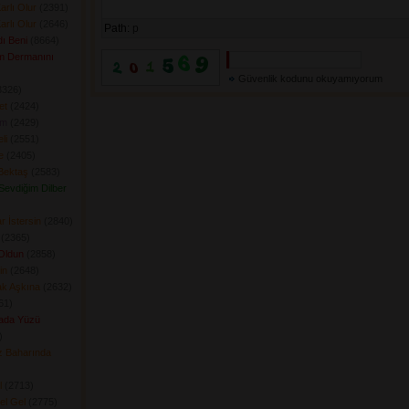
arlı Olur
(2391) 
arlı Olur
(2646) 
Path:
p
ı Beni
(8664) 
m Dermanını
Güvenlik kodunu okuyamıyorum
326) 
et
(2424) 
am
(2429) 
li
(2551) 
e
(2405) 
Bektaş
(2583) 
 Sevdiğim Dilber
r İstersin
(2840) 
(2365) 
Oldun
(2858) 
in
(2648) 
ak Aşkına
(2632) 
1) 
ada Yüzü
 
 Baharında
l
(2713) 
el Gel
(2775) 