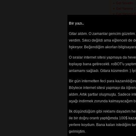
Gel Sevelim
(
Gel Yanıma
(7
Gel Yanıma G
Geleli Gülme
Bir yazı..
(3240) 
Gelin Dostlar
Gitar aldım. O zamanlar gencim güzelim. 
Gelin Gelin
(2
verdim. Sıkıcı değildi ama eğlenceli de 
Göç Eyleyip 
fışkırıyor. Beğendiğim akorları bilgisaya
Yaylanmaz
(246
Gönlüm Ataşl
O sıralar internet sitesi yapmaya da hev
(3655) 
Gönül Arz Eyl
toplayıp bana getirecekti. roBOT'u yaptım.
Görmeyi
(2563)
anlamamı sağladı. Gitara küsmedim :) İ
Gönül Ne Ge
Gönül Yari B
Bir gün internetten feci para kazanıldığ
Gör Ki Felek
(
Böylece internet sitesi yapmayı da öğren
Gurban Oldu
aldım. Artık şartlar oluşmuştu. Sadece in
Gurbet Ele D
aşağı indirmek zorunda kalmayacağım bir 
Güzel Ne Gü
(2624) 
İlk düşündüğüm gibi reklamı dayadım her
Güzele Bakm
ile bir doğru orantı yaptığımda 100$ kaz
Halime Gız
(2
Halime Gız Ç
yerlere koydum. Bana kalan istediğim tarz
(2842) 
gelmiştim.
Hapishaneler