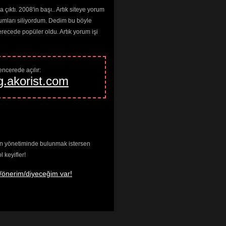
çıktı. 2008'in başı.. Artık siteye yorum
umları siliyordum. Dedim bu böyle
cede popüler oldu. Artık yorum işi
ncerede açılır: 
g.akorist.com
enin yönetiminde bulunmak istersen
keyifler!
/önerim/diyeceğim var!