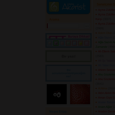
Sanatçının Ş
Açma Zülüfler
Açma Zülüfler
Karşı
(3007) 
Arama
Açma Zülüfler
(2969) 
Adem Olup
(2
Ağla Sazım
(3
Ağla Sazım A
Zamandır
(4984
Ah Ellerin Sa
Bir yazı! 
(2583) 
Ah Şu Yalanc
Ah Yalan Dün
Ahirim Sensin
Bir
sorum/önerim/diyeceğim
Ahu Gözlerin
var!
Ahu Gözlerini
(3641) 
Al Alma
(2616)
Aldın Aklım B
Aman Giye G
Analar Babala
Anam Ağlar
(2
Neşet Ertaş
Aradım Derd