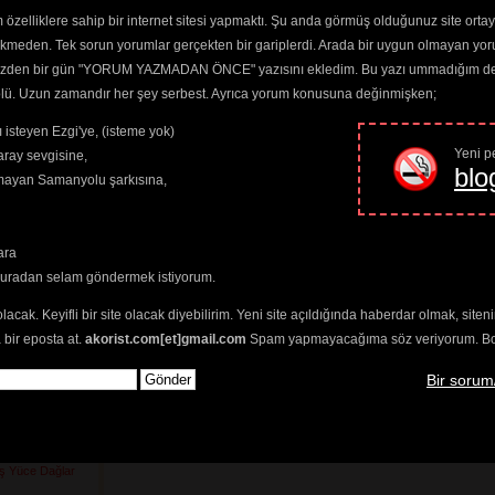
özelliklere sahip bir internet sitesi yapmaktı. Şu anda görmüş olduğunuz site ortaya 
re Güneş
ekmeden. Tek sorun yorumlar gerçekten bir gariplerdi. Arada bir uygun olmayan yor
) 
o yüzden bir gün "YORUM YAZMADAN ÖNCE" yazısını ekledim. Bu yazı ummadığım dere
210) 
trolü. Uzun zamandır her şey serbest. Ayrıca yorum konusuna değinmişken;
Günah Benim
 isteyen Ezgi'ye, (isteme yok)
akkını
(2426) 
 Feleğin İşine
Yeni pe
ray sevgisine,
blo
amayan Samanyolu şarkısına,
2727) 
t
(2280) 
459) 
ara
etim Var
(3524) 
(2494) 
buradan selam göndermek istiyorum.
İncitme
(2528) 
i Kör Değil)
(2420) 
olacak. Keyifli bir site olacak diyebilirim. Yeni site açıldığında haberdar olmak, sit
Derler
(2827) 
 bir eposta at.
akorist.com[et]gmail.com
Spam yapmayacağıma söz veriyorum. Bol 
ranlar
(2548) 
2298) 
Bir sorum
a Dönelim
(2345) 
im
(2870) 
3) 
ş
(2446) 
ş Yüce Dağlar