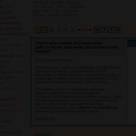
2) 
Garibim döndüm şaşkına

Hak yardım etsin düşküne

fam
(3047) 
Gönüldeki dost aşkına

 1
(5207) 
Kalkın semaha dönelim

Deme
(5664) 
leyledi
(6863) 
l\'eyledi
(4519) 
ına Biner Mi
(3644) 
2764) 
Akorist gelen istekler doï¿½rultusunda
ï¿½n
er Sende
(2658) 
geliï¿½tirilecek! Sizde katkï¿½da bulunmak ister
4703) 
misiniz?
Narım Var
(3281) 
Deï¿½erli arkadaï¿½lar,
(3160) 
892) 
Sizlerden gelen yorum ve e-postalarï¿½ ilk gï¿½nden 
beri takip etmekteyiz. Nefis fikirleriniz iï¿½in
tana Gel
(7564) 
teï¿½ekkï¿½r ederiz. Bunlarï¿½n bir kï¿½smï¿½nï¿½
iğim Hakkı
hayata geï¿½irmeyi ve Akorist'i daha kullanï¿½cï¿½
dostu bir site haline getirmeyi planlï¿½yoruz.
) 
 Türlü Çiçek
ï¿½zellikle sï¿½kï¿½a gelen nota isteklerini 
karï¿½ï¿½lamak iï¿½in bize notalarï¿½n
matematiï¿½ini anlatabilecek arkadaï¿½lar arï¿½yoruz.
edim
(2787) 
Uzman olmanï¿½zï¿½ beklemiyoruz, zaten Akorist
gï¿½nï¿½llï¿½ler ile ayakta duran bir proje.
ıyor
(2480) 
ï¿½lgilenen arkadaï¿½lar
akorist.com@gmail.com
 Pare Karın Var
adresine e-posta atarlarsa mutlu oluruz.
Akorist.com
n
(3049) 
5) 
Onu Beşi
(2618) 
Yorumlar 