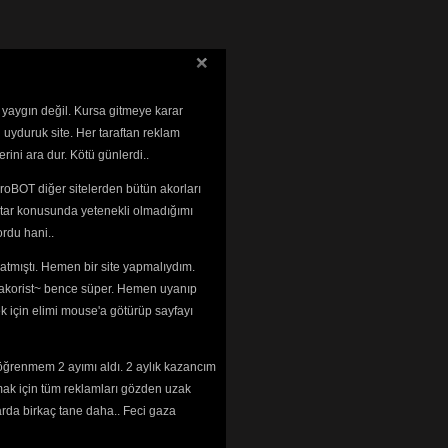
 yaygın değil. Kursa gitmeye karar
 uyduruk site. Her taraftan reklam
rini ara dur. Kötü günlerdi..
roBOT diğer sitelerden bütün akorları
tar konusunda yetenekli olmadığımı 
rdu hani..
tmıştı. Hemen bir site yapmalıydım. 
 ~akorist~ bence süper. Hemen uyanıp
ek için elimi mouse'a götürüp sayfayı
öğrenmem 2 ayımı aldı. 2 aylık kazancım
mak için tüm reklamları gözden uzak
arda birkaç tane daha.. Feci gaza