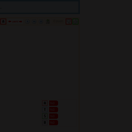
.
0 puan 
%0
%0
%0
%0