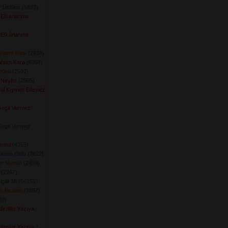
r Üstüne
(5892) 
 Efkarlanma
 Efkârlanma
ahdım Kara
(2938) 
ahtım Kara
(6367) 
ceğim
(2592) 
 Neyler
(2905) 
ül Kıymeti Bilemez
Geçit Vermez
Geçit Vermez
asına
(4355) 
üman Oldu
(2622) 
in Merdin
(2498) 
(2247) 
çilir Mi
(56155) 
n İncitme
(2897) 
9) 
irdiler Yazıya
irdiler Yazıya 1