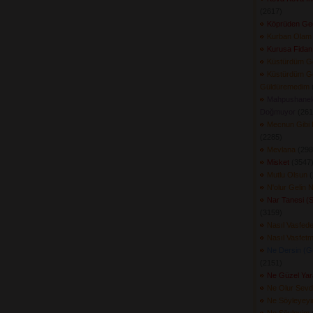
(2617) 
Köprüden Geç
Kurban Olam
Kurusa Fidan
Küstürdüm G
Küstürdüm G
Güldüremedim
(
Mahpushanel
Doğmuyor
(2612
Mecnun Gibi 
(2285) 
Mevlana
(2987
Misket
(3547)
Mutlu Olsun
(
N'olur Gelin N
Nar Tanesi (
(3159) 
Nasıl Vasfed
Nasıl Vasfet
Ne Dersin (G
(2151) 
Ne Güzel Yar
Ne Olur Sevd
Ne Söyleyey