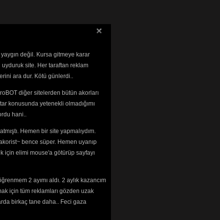
 yaygın değil. Kursa gitmeye karar
 uyduruk site. Her taraftan reklam
rini ara dur. Kötü günlerdi..
roBOT diğer sitelerden bütün akorları
tar konusunda yetenekli olmadığımı 
rdu hani..
tmıştı. Hemen bir site yapmalıydım. 
 ~akorist~ bence süper. Hemen uyanıp
ek için elimi mouse'a götürüp sayfayı
öğrenmem 2 ayımı aldı. 2 aylık kazancım
mak için tüm reklamları gözden uzak
arda birkaç tane daha.. Feci gaza