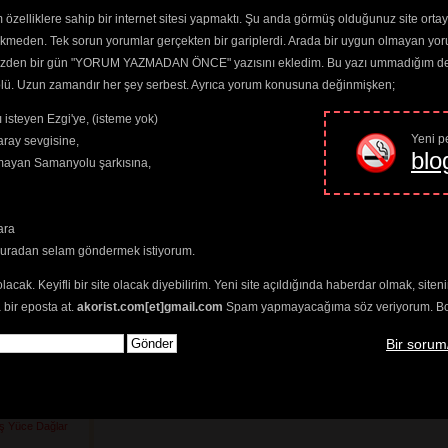
özelliklere sahip bir internet sitesi yapmaktı. Şu anda görmüş olduğunuz site ortaya 
re Güneş
ekmeden. Tek sorun yorumlar gerçekten bir gariplerdi. Arada bir uygun olmayan yor
) 
o yüzden bir gün "YORUM YAZMADAN ÖNCE" yazısını ekledim. Bu yazı ummadığım dere
210) 
trolü. Uzun zamandır her şey serbest. Ayrıca yorum konusuna değinmişken;
Günah Benim
 isteyen Ezgi'ye, (isteme yok)
akkını
(2426) 
 Feleğin İşine
Yeni pe
ray sevgisine,
blo
amayan Samanyolu şarkısına,
2727) 
t
(2280) 
459) 
ara
etim Var
(3524) 
(2494) 
buradan selam göndermek istiyorum.
İncitme
(2528) 
i Kör Değil)
(2420) 
olacak. Keyifli bir site olacak diyebilirim. Yeni site açıldığında haberdar olmak, sit
Derler
(2827) 
 bir eposta at.
akorist.com[et]gmail.com
Spam yapmayacağıma söz veriyorum. Bol 
ranlar
(2548) 
2298) 
Bir sorum
a Dönelim
(2345) 
im
(2870) 
3) 
ş
(2446) 
ş Yüce Dağlar