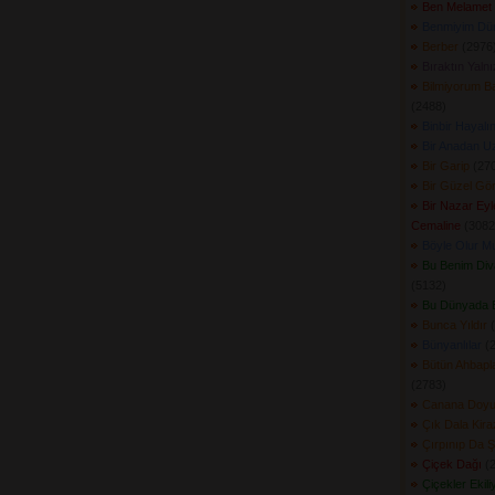
Ben Melamet 
Benmiyim Dü
Berber
(2976)
Bıraktın Yalnı
Bilmiyorum B
(2488) 
Binbir Hayalı
Bir Anadan U
Bir Garip
(270
Bir Güzel Gö
Bir Nazar Ey
Cemaline
(3082)
Böyle Olur M
Bu Benim Di
(5132) 
Bu Dünyada 
Bunca Yıldır
(
Bünyanlılar
(2
Bütün Ahbapla
(2783) 
Canana Doyu
Çık Dala Kira
Çırpınıp Da 
Çiçek Dağı
(2
Çiçekler Ekili