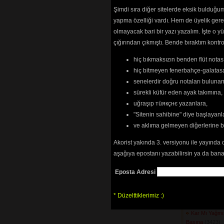
(2958) 
Şimdi sıra diğer sitelerde eksik bulduğum 
Hapishanele
yapma özelliği vardı. Hem de üyelik ger
Doğmuyor
(4312
olmayacak bari bir yazı yazalım. İşte 
Hata Benim
(4
çığırından çıkmıştı. Bende bıraktım kon
Hata Benim 
(6229) 
hiç bıkmaksızın benden flüt notası
Helal Etme H
Hele Bakın şu
hiç bitmeyen fenerbahçe-galatasa
(2431) 
senelerdir doğru notaları bulun
Hey Sürmeli
(
sürekli küfür eden ayak takımına,
Hoş Muhabbe
uğraşıp тüякçнє yazanlara,
İbret Almalı
(2
"Sitenin sahibine" diye başlayanl
İki Büyük Nim
İkilik Noktası
ve aklıma gelmeyen diğerlerine 
İncitme Canı 
İnsan (Gözler
Akorist yakında 3. versiyonu ile yayında 
Kader Kader 
aşağıya epostanı yazabilirsin ya da bana
Kahveyi Kavu
Kaldı Yarına
(
Eposta Adresi
Kalkın Semah
Kamayı Çekt
* Düzelttiklerimiz :)
Kan Ağlar
(313
Kar mı Yağmı
Kar Mı Yağmı
Başına
(3423) 