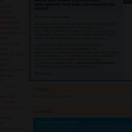
Akorist gelen istekler doï¿½rultusunda
ï¿½n
2) 
geliï¿½tirilecek! Sizde katkï¿½da bulunmak ister
fam
(3047) 
misiniz?
 1
(5207) 
Deï¿½erli arkadaï¿½lar,
Deme
(5664) 
leyledi
(6863) 
Sizlerden gelen yorum ve e-postalarï¿½ ilk gï¿½nden 
beri takip etmekteyiz. Nefis fikirleriniz iï¿½in
l\'eyledi
(4519) 
teï¿½ekkï¿½r ederiz. Bunlarï¿½n bir kï¿½smï¿½nï¿½
ına Biner Mi
(3644) 
hayata geï¿½irmeyi ve Akorist'i daha kullanï¿½cï¿½
dostu bir site haline getirmeyi planlï¿½yoruz.
2764) 
er Sende
(2658) 
ï¿½zellikle sï¿½kï¿½a gelen nota isteklerini 
karï¿½ï¿½lamak iï¿½in bize notalarï¿½n
4703) 
matematiï¿½ini anlatabilecek arkadaï¿½lar arï¿½yoruz.
Narım Var
(3281) 
Uzman olmanï¿½zï¿½ beklemiyoruz, zaten Akorist
gï¿½nï¿½llï¿½ler ile ayakta duran bir proje.
(3160) 
ï¿½lgilenen arkadaï¿½lar
akorist.com@gmail.com
892) 
adresine e-posta atarlarsa mutlu oluruz.
tana Gel
(7564) 
Akorist.com
iğim Hakkı
) 
 Türlü Çiçek
Yorumlar 
Henüz bir yorum yapılmamış.
edim
(2787) 
ıyor
(2480) 
 Pare Karın Var
Yorum Yap
n
(3049) 
YORUM YAZMADAN ÖNCE:
5) 
Türkçe yazanlar için hatırlatmalar; cümle büyük harfle başlar, nokta i
Onu Beşi
(2618) 
cümle başlar. "gelcem, gitcem, gidiyom" denmez "geleceğim, gidec