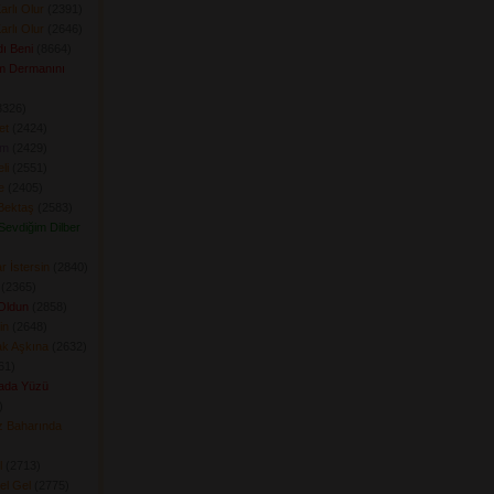
arlı Olur
(2391) 
arlı Olur
(2646) 
ı Beni
(8664) 
m Dermanını
326) 
et
(2424) 
am
(2429) 
li
(2551) 
e
(2405) 
Bektaş
(2583) 
 Sevdiğim Dilber
r İstersin
(2840) 
(2365) 
Oldun
(2858) 
in
(2648) 
ak Aşkına
(2632) 
1) 
ada Yüzü
 
 Baharında
l
(2713) 
el Gel
(2775) 