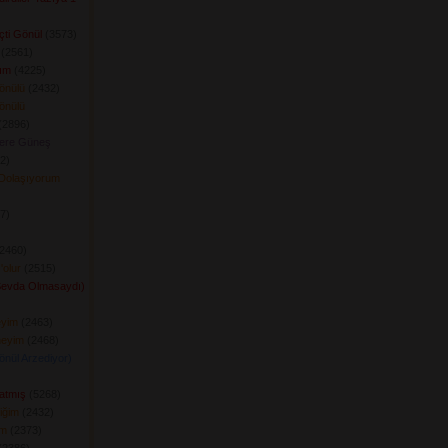
ti Gönül
(3573) 
(2561) 
ım
(4225) 
önülü
(2432) 
önülü
2896) 
ere Güneş
) 
Dolaşıyorum
) 
 
2460) 
'olur
(2515) 
Sevda Olmasaydı)
eyim
(2463) 
meyim
(2468) 
önül Arzediyor)
atmış
(5268) 
iğim
(2432) 
im
(2373) 