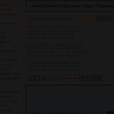
arkıları
Akorist fikrinizi öğrenmek istiyor! Tıklayınız
in
(3698) 
in Yar Yellere
Ahu Gözlerini Sevdiğim Dilber 
in Yellere Karşı
Ahu gözlerini sevdiğim dilber

Sana bir sözüm var diyemiyorum

649) 
Sırrımı ellere veremiyorum

718) 
Derdimi ellere diyemiyorum

ğlanacak
Helal olsun al yanaktan aldığım

) 
El uzatıp gonca gülün derdiğim

la Sala Gelen Yar
İnce belini tatlı dilini sevdiğim

Kırılsın kolların duramıyorum

ı Dünya
(2838) 
Al yanaktan aldıracağım azıktır

ya
(3869) 
Tarama zülfünü gönlüm bozuktur

(3630) 
i Sevdiğim
(2469) 
 Sevdiğim Dilber
 
ir Bakışta
(6220) 
iye
(3627) 
r Devri
(2380) 
809) 
ime
(2400) 