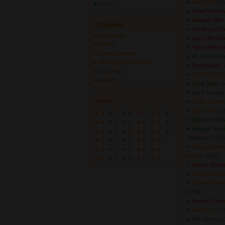
Arife Tarif
(254
ArWiki
Aslan Musta
Aslanım Eller
Anamenü
Aslı Bozuk 
Ana Sayfa
Aşkın Beni De
Profilim
Aşkın Beni De
Repertuarlarım
Atı Olan El At
Akor/Tab/Söz Gönder
Atım Araptır
(
Giriş Yapın
Ay Gibi Yüzl
İletişim
Ayaş Yolları
(
Ayva Turunç 
İndex
Az Mı Çektim
Bad-ı Saba
(2
A
F
K
P
U
Z
Bağa Gel Bos
B
G
L
Q
Ü
+
Bağışla Sevd
C
H
M
R
V
?
Seversen
(3292
Ç
I
N
S
W
Bahar Gelmiş
D
İ
O
Ş
X
Açmış
(2980) 
E
J
Ö
T
Y
Baharı Görm
Bahçadan Aş
Başında Pare
(2861) 
Bayram Olsu
Beklerim
(273
Ben Bilmem 