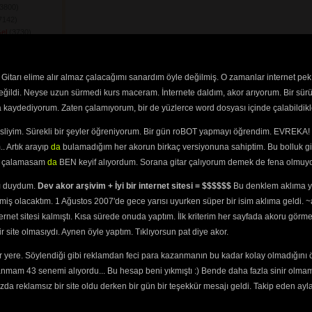
3800) 
142) 
el
(3730) 
dim Ben Bu Cihana
(2120) 
Gitarı elime alır almaz çalacağımı sanardım öyle değilmiş. O zamanlar internet pek
459) 
değildi. Neyse uzun sürmedi kurs maceram. İnternete daldım, akor arıyorum. Bir sürü
Her Dağlarda
ra kaydediyorum. Zaten çalamıyorum, bir de yüzlerce word dosyası içinde çalabildikle
3) 
ara Yandı Gidiyor
esliyim. Sürekli bir şeyler öğreniyorum. Bir gün roBOT yapmayı öğrendim. EVREKA! 
iyor Dostu
. Artık arayıp
da
bulamadığım her akorun birkaç versiyonuna sahiptim. Bu bolluk gi
 
yi çalamasam
da
BEN keyif alıyordum. Sorana gitar çalıyorum demek de fena olmuyo
zersin
(2615) 
ulmayınca
(2805) 
ını duydum.
Dev akor arşivim + İyi bir internet sitesi = $$$$$$
Bu denklem aklıma ya
2600) 
miş olacaktım. 1 Ağustos 2007'de gece yarısı uyurken süper bir isim aklıma geldi.
ğum
(2999) 
ternet sitesi kalmıştı. Kısa sürede onuda yaptım. İlk kriterim her sayfada akoru görm
üştü
(2510) 
site olmasıydı. Aynen öyle yaptım. Tıklıyorsun pat diye akor.
zel Olmuşsum
 yere. Söylendiği gibi reklamdan feci para kazanmanın bu kadar kolay olmadığını 
ası
(2436) 
anmam 43 senemi alıyordu... Bu hesap beni yıkmıştı :) Bende daha fazla sinir olma
746) 
ay Aşağı Gidiyor
da reklamsız bir site oldu derken bir gün bir teşekkür mesajı geldi. Takip eden ayl
e Attım Postumu