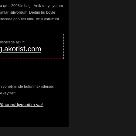
çıktı. 2008'in başı.. Artık siteye yorum
umları siliyordum. Dedim bu böyle
cede popüler oldu. Artık yorum işi
ncerede açılır: 
g.akorist.com
enin yönetiminde bulunmak istersen
keyifler!
/önerim/diyeceğim var!