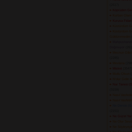
(2617) 
Köprüden Geç
Kurban Olam
Kurusa Fidan
Küstürdüm G
Küstürdüm G
Güldüremedim
(
Mahpushanel
Doğmuyor
(2612
Mecnun Gibi 
(2285) 
Mevlana
(2987
Misket
(3547)
Mutlu Olsun
(
N'olur Gelin N
Nar Tanesi (
(3159) 
Nasıl Vasfed
Nasıl Vasfet
Ne Dersin (G
(2151) 
Ne Güzel Yar
Ne Olur Sevd
Ne Söyleyey