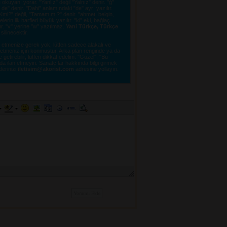
kuyanı yorar. "Yanlız" değil "Yalnız" denir. "ğ"
e" denir. "Dahi" anlamındaki "de" ayrı yazılır.
"OKmi?" değil, "Tamam mı?" denir. "ahmet, belgin,
erin ilk harfleri büyük yazılır. "ki" eki, bağlaç
lır. "v" yerine "w" yazılmaz.
Yani Türkçe, Türkçe
linecektir. 
tmenize gerek yok, lütfen sadece alakalı ve 
e etmeniz için konmuştur. Arka plan renginde ya da
tirebilir, lütfen dikkat edelim. "Güzel", "Bu
a ilan etmeyin. Sanatçılar hakkında bilgi girmek
lerinizi 
iletisim@akorist.com
adresine yollayın. 