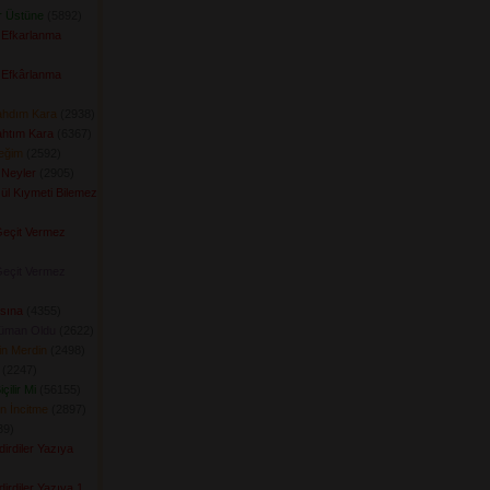
r Üstüne
(5892) 
 Efkarlanma
 Efkârlanma
ahdım Kara
(2938) 
ahtım Kara
(6367) 
ceğim
(2592) 
 Neyler
(2905) 
ül Kıymeti Bilemez
Geçit Vermez
Geçit Vermez
asına
(4355) 
üman Oldu
(2622) 
in Merdin
(2498) 
(2247) 
çilir Mi
(56155) 
n İncitme
(2897) 
9) 
irdiler Yazıya
irdiler Yazıya 1