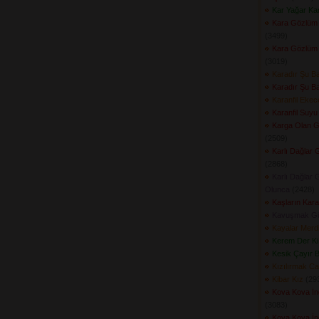
Kar Yağar Ka
Kara Gözlüm
(3499) 
Kara Gözlüm
(3019) 
Karadır Şu B
Karadır Şu B
Karanfil Eke
Karanfil Suyu
Karga Olan G
(2509) 
Karlı Dağlar 
(2868) 
Karlı Dağlar 
Olunca
(2428) 
Kaşların Kar
Kavuşmak G
Kayalar Merd
Kerem Der Ki
Kesik Çayır Bi
Kızılırmak Ca
Kibar Kız
(293
Kova Kova İnd
(3083) 
Kova Kova İnd