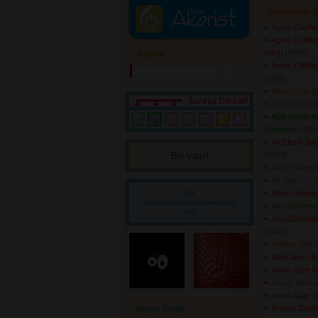
Sanatçının Ş
Açma Zülüfler
Açma Zülüfler
Karşı
(3007) 
Arama
Açma Zülüfler
(2969) 
Adem Olup
(2
Ağla Sazım
(3
Ağla Sazım A
Zamandır
(4984
Ah Ellerin Sa
Bir yazı! 
(2583) 
Ah Şu Yalanc
Ah Yalan Dün
Ahirim Sensin
Bir
sorum/önerim/diyeceğim
Ahu Gözlerin
var!
Ahu Gözlerini
(3641) 
Al Alma
(2616)
Aldın Aklım B
Aman Giye G
Analar Babala
Anam Ağlar
(2
Neşet Ertaş
Aradım Derd