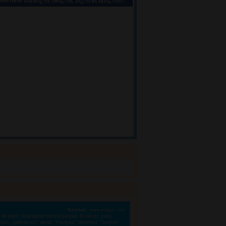
ternete sansï¿½r deï¿½il, sï¿½rat lazï¿½m!
Kaynak:
www.zoque.net
le biter. Noktadan sonra boşluk bırakılır, yeni 
eğim, gidiyorum" denir. "Herkez" denmez "herkes"