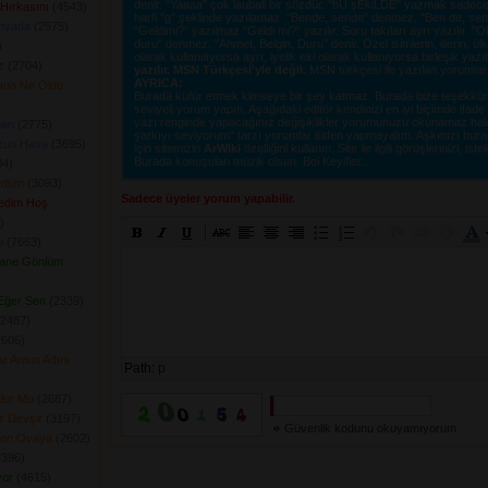
denir. "Yaaaa" çok laubali bir sözdür. "bU şEkiLDE" yazmak sadece o
Hırkasını
(4543) 
harfi "g" şeklinde yazılamaz. "Bende, sende" denmez, "Ben de, sen d
nyada
(2575) 
"Geldimi?" yazılmaz "Geldi mi?" yazılır. Soru takıları ayrı yazılır. 
duru" denmez. "Ahmet, Belgin, Duru" denir. Özel isimlerin, illerin, ülkel
 
olarak kullanılıyorsa ayrı, iyelik eki olarak kullanıyorsa birleşik yazı
z
(2704) 
yazılır. MSN Türkçesi'yle değil.
MSN türkçesi ile yazılan yorumlar si
AYRICA:
ana Ne Oldu
Burada küfür etmek kimseye bir şey katmaz. Burada bize teşekkür e
seviyeli yorum yapın. Aşağıdaki editör kendinizi en iyi biçimde ifad
yazı renginde yapacağınız değişiklikler yorumunuzu okunamaz hale ge
nan
(2775) 
şarkıyı seviyorum" tarzı yorumlar lütfen yapmayalım. Aşkınızı burad
zun Hava
(3695) 
için sitemizin
ArWiki
özelliğini kullanın. Site ile ilgili görüşlerinizi, istek
Burada konuşulan müzik olsun. Bol Keyifler..
4) 
rdüm
(3093) 
Sadece üyeler yorum yapabilir.
ledim Hoş
 
u
(7663) 
vane Gönlüm
Eğer Sen
(2339) 
2487) 
606) 
r Ansın Adını
Path:
p
lur Mu
(2687) 
z Devşir
(3197) 
Güvenlik kodunu okuyamıyorum
Şen Ovaya
(2602) 
396) 
yor
(4615) 