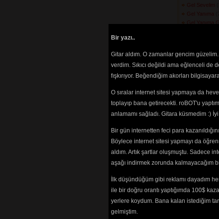
Gel Sevelim
(
Gel Yanıma
(7
Gel Yanıma G
Geleli Gülme
Bir yazı..
(3240) 
Gelin Dostlar
Gitar aldım. O zamanlar gencim güzelim. 
Gelin Gelin
(2
verdim. Sıkıcı değildi ama eğlenceli de 
Göç Eyleyip 
fışkırıyor. Beğendiğim akorları bilgisaya
Yaylanmaz
(246
Gönlüm Ataşl
O sıralar internet sitesi yapmaya da hev
(3655) 
Gönül Arz Eyl
toplayıp bana getirecekti. roBOT'u yaptım.
Görmeyi
(2563)
anlamamı sağladı. Gitara küsmedim :) İ
Gönül Ne Ge
Gönül Yari B
Bir gün internetten feci para kazanıldığ
Gör Ki Felek
(
Böylece internet sitesi yapmayı da öğren
Gurban Oldu
aldım. Artık şartlar oluşmuştu. Sadece in
Gurbet Ele D
aşağı indirmek zorunda kalmayacağım bir 
Güzel Ne Gü
(2624) 
İlk düşündüğüm gibi reklamı dayadım her
Güzele Bakm
ile bir doğru orantı yaptığımda 100$ kaz
Halime Gız
(2
Halime Gız Ç
yerlere koydum. Bana kalan istediğim tarz
(2842) 
gelmiştim.
Hapishaneler