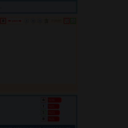
.
0 puan 
%36
%21
%23
%21