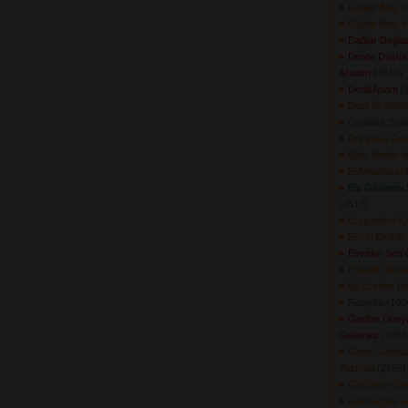
Dağalr Başı K
Dağlar Başı K
Dağlar Dağlad
Derde Düştü
Aradım
(4840) 
Dertli Anam
(3
Dost İle Sohb
Dostlara Sel
Dünyaya Gele
Eğer Benim İl
El Amanhacı 
Ela Gözlerini
(4517) 
Erciyesten Ka
Evvel Emirde
Evvelim Sen 
Evvelim Sens
Ey Erenler H
Fidayda
(1006
Garibin Düny
Gülemez
(2684)
Gece Gündüz
Yazında
(2585) 
Gel Gayrı Ge
Gel Kaçma G