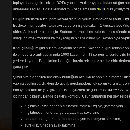
Yare Gidem
(3648) 
toplayıp bana getirecekti. roBOT'u yaptım.. Artık arayıp
da
bulamadığım her 
Yarin Aşkı İle
(2505) 
anlamamı sağladı. Gitara küsmedim :) İyi çalamasam
da
BEN keyif alıyord
Yaz Olunca Köylü Kızı
(3035) 
Yazımı Kışa Çevirdin (Leyla) 1
Bir gün internetten feci para kazanıldığını duydum.
Dev akor arşivim + İyi 
(6111) 
Böylece internet sitesi yapmayı da öğrenmiş olacaktım. 1 Ağustos 2007'de 
Yine Bir Hal Oldu
(2562) 
aldım. Artık şartlar oluşmuştu. Sadece internet sitesi kalmıştı. Kısa sürede
Yine Haber Gelmiş
(2982) 
Yine Telli Turnam Yarelenmişsin
aşağı indirmek zorunda kalmayacağım bir site olmasıydı. Aynen öyle yaptım.
(2550) 
İlk düşündüğüm gibi reklamı dayadım her yere. Söylendiği gibi reklamdan
Yolcu (Bir Anadan)
(9234) 
Yörü Güzel
(2581) 
ile bir doğru orantı yaptığımda 100$ kazanmam 43 senemi alıyordu... Bu he
Yüce Dağlar
(2629) 
yerlere koydum. Bana kalan istediğim tarzda reklamsız bir site oldu derken
Zorumuş Meğer
(6504) 
gelmiştim.
Şimdi sıra diğer sitelerde eksik bulduğum özelliklere sahip bir internet sit
yapma özelliği vardı. Hem de üyelik gerekmeden. Tek sorun yorumlar gerçe
Tehlikenin Farkında mısın? 
olmayacak bari bir yazı yazalım. İşte o yüzden bir gün "YORUM YAZMADAN
İçerik
akorların
,
tabların
,
bas
çığırından çıkmıştı. Bende bıraktım kontrolü. Uzun zamandır her şey serb
tablarının
ve 
sözlerin
ayırt 
hiç bıkmaksızın benden flüt notası isteyen Ezgi'ye, (isteme yok)
edilebilmesi için
seçimlerinize
göre
renkli listelenmektedir.
hiç bitmeyen fenerbahçe-galatasaray sevgisine,
senelerdir doğru notaları bulunamayan Samanyolu şarkısına,
sürekli küfür eden ayak takımına,