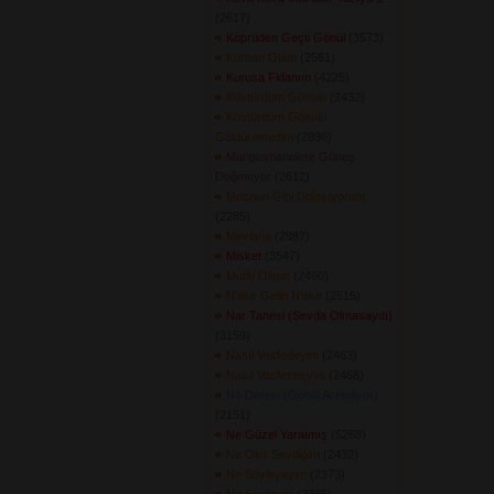
(2617) 
Köprüden Geçti Gönül
(3573) 
Kurban Olam
(2561) 
Kurusa Fidanım
(4225) 
Küstürdüm Gönülü
(2432) 
Küstürdüm Gönülü
Güldüremedim
(2896) 
Mahpushanelere Güneş
Doğmuyor
(2612) 
Mecnun Gibi Dolaşıyorum
(2285) 
Mevlana
(2987) 
Misket
(3547) 
Mutlu Olsun
(2460) 
N'olur Gelin N'olur
(2515) 
Nar Tanesi (Sevda Olmasaydı)
(3159) 
Nasıl Vasfedeyim
(2463) 
Nasıl Vasfetmeyim
(2468) 
Ne Dersin (Gönül Arzediyor)
(2151) 
Ne Güzel Yaratmış
(5268) 
Ne Olur Sevdiğim
(2432) 
Ne Söyleyeyim
(2373) 