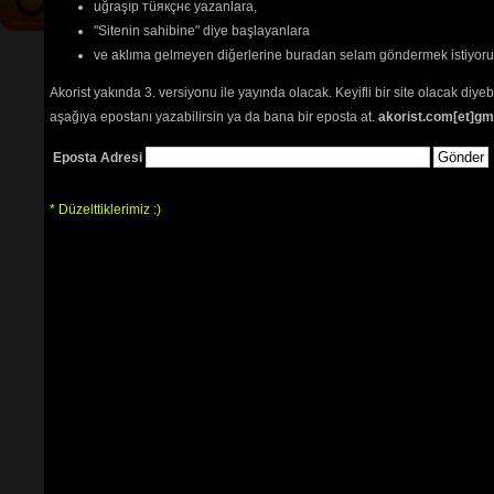
uğraşıp тüякçнє yazanlara,
"Sitenin sahibine" diye başlayanlara
ve aklıma gelmeyen diğerlerine buradan selam göndermek istiyor
Akorist yakında 3. versiyonu ile yayında olacak. Keyifli bir site olacak diy
aşağıya epostanı yazabilirsin ya da bana bir eposta at.
akorist.com[et]gm
Eposta Adresi
* Düzelttiklerimiz :)