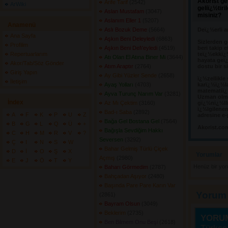
Akorist ge
Arife Tarif
(2542) 
ArWiki
geliï¿½tir
Aslan Mustafam
(3047) 
misiniz?
Aslanım Eller 1
(5207) 
Anamenü
Aslı Bozuk Deme
(5664) 
Deï¿½erli a
Ana Sayfa
Aşkın Beni Deleyledi
(6863) 
Sizlerden g
Profilim
Aşkın Beni Del\'eyledi
(4519) 
beri takip e
Repertuarlarım
teï¿½ekkï¿
Atı Olan El Atına Biner Mi
(3644) 
hayata geï¿
Akor/Tab/Söz Gönder
Atım Araptır
(2764) 
dostu bir s
Giriş Yapın
Ay Gibi Yüzler Sende
(2658) 
ï¿½zellikle
İletişim
Ayaş Yolları
(4703) 
karï¿½ï¿½l
matematiï¿½
Ayva Turunç Narım Var
(3281) 
Uzman olma
İndex
Az Mı Çektim
(3160) 
gï¿½nï¿½llï
ï¿½lgilene
Bad-ı Saba
(2892) 
A
F
K
P
U
Z
adresine e-
Bağa Gel Bostana Gel
(7564) 
B
G
L
Q
Ü
+
Akorist.co
Bağışla Sevdiğim Hakkı
C
H
M
R
V
?
Seversen
(3292) 
Ç
I
N
S
W
Bahar Gelmiş Türlü Çiçek
D
İ
O
Ş
X
Yorumlar 
Açmış
(2980) 
E
J
Ö
T
Y
Henüz bir yo
Baharı Görmedim
(2787) 
Bahçadan Aşıyor
(2480) 
Başında Pare Pare Karın Var
Yorum
(2861) 
Bayram Olsun
(3049) 
Beklerim
(2735) 
YORU
Ben Bilmem Onu Beşi
(2618) 