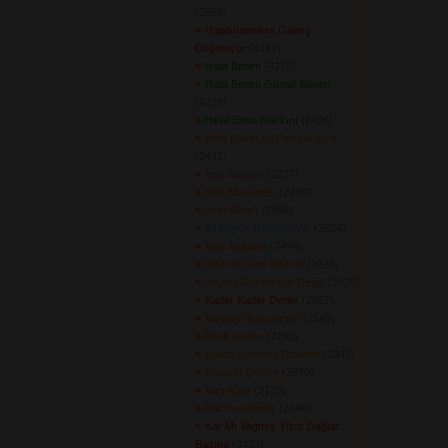
(2958) 
Hapishanelere Güneş
Doğmuyor
(4312) 
Hata Benim
(4210) 
Hata Benim Günah Benim
(6229) 
Helal Etme Hakkını
(2426) 
Hele Bakın şu Feleğin İşine
(2431) 
Hey Sürmeli
(2727) 
Hoş Muhabbet
(2280) 
İbret Almalı
(2459) 
İki Büyük Nimetim Var
(3524) 
İkilik Noktası
(2494) 
İncitme Canı İncitme
(2528) 
İnsan (Gözleri Kör Değil)
(2420) 
Kader Kader Derler
(2827) 
Kahveyi Kavuranlar
(2548) 
Kaldı Yarına
(2298) 
Kalkın Semaha Dönelim
(2345) 
Kamayı Çektim
(2870) 
Kan Ağlar
(3133) 
Kar mı Yağmış
(2446) 
Kar Mı Yağmış Yüce Dağlar
Başına
(3423) 