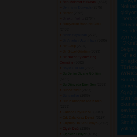
Türkçe 
Ben Melamet Hırkasını
(4543) 
Noktada
Benmiyim Dünyada
(2575) 
gidiyo
Berber
(2976) 
"herke
Bıraktın Yalnız
(2704) 
okuyanı
Bilmiyorum Bana Ne Oldu
(2488) 
"Bende,
Binbir Hayalınan
(2775) 
ayrı ya
Bir Anadan Uzun Hava
(3695) 
"OKmi?
Bir Garip
(2704) 
Belgin, 
Bir Güzel Gördüm
(3093) 
"ki" ek
Bir Nazar Eyledim Hoş
birleşi
Cemaline
(3082) 
Türkçes
Böyle Olur Mu
(7663) 
AYRIC
Bu Benim Divane Gönlüm
Burada
(5132) 
Bu Dünyada Eğer Sen
(2339) 
etmeniz
Bunca Yıldır
(2487) 
Aşağıda
Bünyanlılar
(2606) 
plan re
Bütün Ahbaplar Ansın Adını
okunama
(2783) 
seviyor
Canana Doyulur Mu
(2687) 
Sanatçı
Çık Dala Kiraz Devşir
(3197) 
Site ile
Çırpınıp Da Şen Ovaya
(2602) 
yollayı
Çiçek Dağı
(2396) 
Çiçekler Ekiliyor
(4615) 