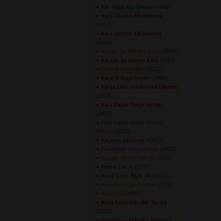
Kar Yağar Kar Üstüne
(5892) 
Kara Gözlüm Efkarlanma
(3499) 
Kara Gözlüm Efkârlanma
(3019) 
Karadır Şu Bahdım Kara
(2938) 
Karadır Şu Bahtım Kara
(6367) 
Karanfil Ekeceğim
(2592) 
Karanfil Suyu Neyler
(2905) 
Karga Olan Gül Kıymeti Bilemez
(2509) 
Karlı Dağlar Geçit Vermez
(2868) 
Karlı Dağlar Geçit Vermez
Olunca
(2428) 
Kaşların Karasına
(4355) 
Kavuşmak Güman Oldu
(2622) 
Kayalar Merdin Merdin
(2498) 
Kerem Der Ki
(2247) 
Kesik Çayır Biçilir Mi
(56155) 
Kızılırmak Can İncitme
(2897) 
Kibar Kız
(2939) 
Kova Kova İndirdiler Yazıya
(3083) 
Kova Kova İndirdiler Yazıya 1