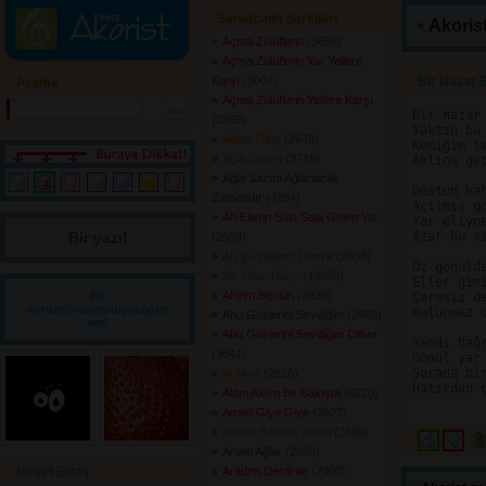
Sanatçının Şarkıları
Akorist
Açma Zülüflerin
(3698) 
Açma Zülüflerin Yar Yellere
Karşı
(3007) 
Bir Nazar 
Arama
Açma Zülüflerin Yellere Karşı
Bir nazar 
(2969) 
Yaktın bu 
Adem Olup
(2649) 
Kemiğim ta
Ağla Sazım
(3718) 
Aklına get
Ağla Sazım Ağlanacak
Dostun bah
Zamandır
(4984) 
Açılmış go
Ah Ellerin Sala Sala Gelen Yar
Yar eliyne
Bir yazı! 
Azar bu si
(2583) 
Ah Şu Yalancı Dünya
(2838) 
Öz gönülde
Ah Yalan Dünya
(3869) 
Eller gimi
Ahirim Sensin
(3630) 
Bir
Çaresiz de
sorum/önerim/diyeceğim
Bulunmaz d
Ahu Gözlerini Sevdiğim
(2469) 
var!
Ahu Gözlerini Sevdiğim Dilber
Yandı bağr
(3641) 
Gönül yar 
Şurada bir
Al Alma
(2616) 
Hatırdan ç
Aldın Aklım Bir Bakışta
(6220) 
Aman Giye Giye
(3627) 
Analar Babalar Devri
(2380) 
Anam Ağlar
(2809) 
Neşet Ertaş
Aradım Derdime
(2400) 