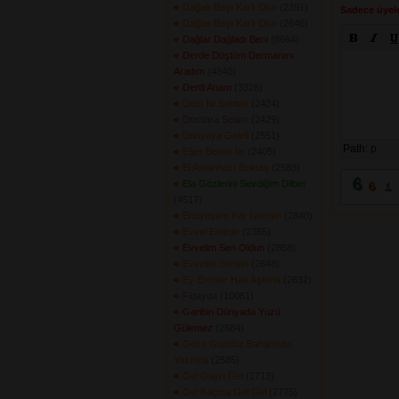
Dağalr Başı Karlı Olur
(2391) 
Sadece üyele
Dağlar Başı Karlı Olur
(2646) 
Dağlar Dağladı Beni
(8664) 
Derde Düştüm Dermanını
Aradım
(4840) 
Dertli Anam
(3326) 
Dost İle Sohbet
(2424) 
Dostlara Selam
(2429) 
Dünyaya Geleli
(2551) 
Path:
p
Eğer Benim İle
(2405) 
El Amanhacı Bektaş
(2583) 
Ela Gözlerini Sevdiğim Dilber
(4517) 
Erciyesten Kar İstersin
(2840) 
Evvel Emirde
(2365) 
Evvelim Sen Oldun
(2858) 
Evvelim Sensin
(2648) 
Ey Erenler Hak Aşkına
(2632) 
Fidayda
(10061) 
Garibin Dünyada Yüzü
Gülemez
(2684) 
Gece Gündüz Baharında
Yazında
(2585) 
Gel Gayrı Gel
(2713) 
Gel Kaçma Gel Gel
(2775) 