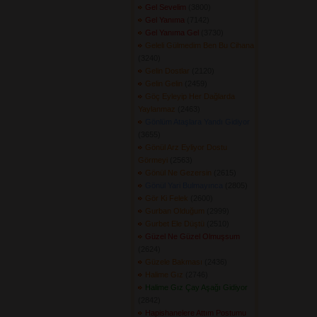
Gel Sevelim
(3800) 
Gel Yanıma
(7142) 
Gel Yanıma Gel
(3730) 
Geleli Gülmedim Ben Bu Cihana
(3240) 
Gelin Dostlar
(2120) 
Gelin Gelin
(2459) 
Göç Eyleyip Her Dağlarda
Yaylanmaz
(2463) 
Gönlüm Ataşlara Yandı Gidiyor
(3655) 
Gönül Arz Eyliyor Dostu
Görmeyi
(2563) 
Gönül Ne Gezersin
(2615) 
Gönül Yari Bulmayınca
(2805) 
Gör Ki Felek
(2600) 
Gurban Olduğum
(2999) 
Gurbet Ele Düştü
(2510) 
Güzel Ne Güzel Olmuşsum
(2624) 
Güzele Bakması
(2436) 
Halime Gız
(2746) 
Halime Gız Çay Aşağı Gidiyor
(2842) 
Hapishanelere Attım Postumu