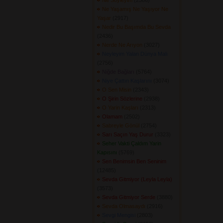
Ne Söyleyim
(2386) 
Ne Yaşamış Ne Yaşıyor Ne
Yaşar
(2917) 
Nedir Bu Başımda Bu Sevda
(2436) 
Nerde Ne Arıyon
(3027) 
Neyleyim Yalan Dünya Malı
(2756) 
Niğde Bağları
(5764) 
Niye Çattın Kaşlarını
(3074) 
O Sen Misin
(2343) 
O Şirin Sözlerine
(2938) 
O Yarin Kaşları
(2313) 
Olamam
(2502) 
Sabreyle Gönül
(2754) 
Sarı Saçın Yaş Durur
(3323) 
Seher Vakti Çaldım Yarin
Kapısını
(5769) 
Sen Benimsin Ben Seninim
(12485) 
Sevda Gitmiyor (Leyla Leyla)
(3573) 
Sevda Gitmiyor Serde
(3880) 
Sevda Olmasaydı
(2916) 
Sevgi Mengisi
(2803) 