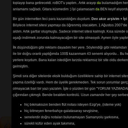
Yare Gidem
(3648) 
toplayıp bana getirecekti. roBOT'u yaptım.. Artık arayıp
da
bulamadığım her 
Yarin Aşkı İle
(2505) 
anlamamı sağladı. Gitara küsmedim :) İyi çalamasam
da
BEN keyif alıyord
Yaz Olunca Köylü Kızı
(3035) 
Yazımı Kışa Çevirdin (Leyla) 1
Bir gün internetten feci para kazanıldığını duydum.
Dev akor arşivim + İyi 
(6111) 
Böylece internet sitesi yapmayı da öğrenmiş olacaktım. 1 Ağustos 2007'de 
Yine Bir Hal Oldu
(2562) 
aldım. Artık şartlar oluşmuştu. Sadece internet sitesi kalmıştı. Kısa sürede
Yine Haber Gelmiş
(2982) 
Yine Telli Turnam Yarelenmişsin
aşağı indirmek zorunda kalmayacağım bir site olmasıydı. Aynen öyle yaptım.
(2550) 
İlk düşündüğüm gibi reklamı dayadım her yere. Söylendiği gibi reklamdan
Yolcu (Bir Anadan)
(9234) 
Yörü Güzel
(2581) 
ile bir doğru orantı yaptığımda 100$ kazanmam 43 senemi alıyordu... Bu he
Yüce Dağlar
(2629) 
yerlere koydum. Bana kalan istediğim tarzda reklamsız bir site oldu derken
Zorumuş Meğer
(6504) 
gelmiştim.
Şimdi sıra diğer sitelerde eksik bulduğum özelliklere sahip bir internet sit
yapma özelliği vardı. Hem de üyelik gerekmeden. Tek sorun yorumlar gerçe
Tehlikenin Farkında mısın? 
olmayacak bari bir yazı yazalım. İşte o yüzden bir gün "YORUM YAZMADAN
İçerik
akorların
,
tabların
,
bas
çığırından çıkmıştı. Bende bıraktım kontrolü. Uzun zamandır her şey serb
tablarının
ve 
sözlerin
ayırt 
hiç bıkmaksızın benden flüt notası isteyen Ezgi'ye, (isteme yok)
edilebilmesi için
seçimlerinize
göre
renkli listelenmektedir.
hiç bitmeyen fenerbahçe-galatasaray sevgisine,
senelerdir doğru notaları bulunamayan Samanyolu şarkısına,
sürekli küfür eden ayak takımına,