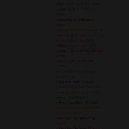
Kar Yağar Kar Üstüne
(5892) 
Kara Gözlüm Efkarlanma
(3499) 
Kara Gözlüm Efkârlanma
(3019) 
Karadır Şu Bahdım Kara
(2938) 
Karadır Şu Bahtım Kara
(6367) 
Karanfil Ekeceğim
(2592) 
Karanfil Suyu Neyler
(2905) 
Karga Olan Gül Kıymeti Bilemez
(2509) 
Karlı Dağlar Geçit Vermez
(2868) 
Karlı Dağlar Geçit Vermez
Olunca
(2428) 
Kaşların Karasına
(4355) 
Kavuşmak Güman Oldu
(2622) 
Kayalar Merdin Merdin
(2498) 
Kerem Der Ki
(2247) 
Kesik Çayır Biçilir Mi
(56155) 
Kızılırmak Can İncitme
(2897) 
Kibar Kız
(2939) 
Kova Kova İndirdiler Yazıya
(3083) 
Kova Kova İndirdiler Yazıya 1