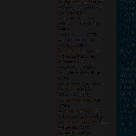
Türkçe 
Ben Melamet Hırkasını
(4543) 
Benmiyim Dünyada
(2575) 
Noktada
Berber
(2976) 
gidiyo
Bıraktın Yalnız
(2704) 
"herke
Bilmiyorum Bana Ne Oldu
okuyanı
(2488) 
"Bende,
Binbir Hayalınan
(2775) 
ayrı ya
Bir Anadan Uzun Hava
(3695) 
"OKmi?
Bir Garip
(2704) 
Belgin, 
Bir Güzel Gördüm
(3093) 
"ki" ek
Bir Nazar Eyledim Hoş
Cemaline
(3082) 
birleşi
Böyle Olur Mu
(7663) 
Türkçes
Bu Benim Divane Gönlüm
AYRIC
(5132) 
Burada
Bu Dünyada Eğer Sen
(2339) 
etmeniz
Bunca Yıldır
(2487) 
Aşağıda
Bünyanlılar
(2606) 
plan re
Bütün Ahbaplar Ansın Adını
okunama
(2783) 
seviyor
Canana Doyulur Mu
(2687) 
Çık Dala Kiraz Devşir
(3197) 
Sanatçı
Çırpınıp Da Şen Ovaya
(2602) 
Site ile
Çiçek Dağı
(2396) 
yollayı
Çiçekler Ekiliyor
(4615) 