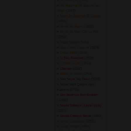
Ne Söyleyim
(2386) 
Ne Yaşamış Ne Yaşıyor Ne
Yaşar
(2917) 
Nedir Bu Başımda Bu Sevda
(2436) 
Nerde Ne Arıyon
(3027) 
Neyleyim Yalan Dünya Malı
(2756) 
Niğde Bağları
(5764) 
Niye Çattın Kaşlarını
(3074) 
O Sen Misin
(2343) 
O Şirin Sözlerine
(2938) 
O Yarin Kaşları
(2313) 
Olamam
(2502) 
Sabreyle Gönül
(2754) 
Sarı Saçın Yaş Durur
(3323) 
Seher Vakti Çaldım Yarin
Kapısını
(5769) 
Sen Benimsin Ben Seninim
(12485) 
Sevda Gitmiyor (Leyla Leyla)
(3573) 
Sevda Gitmiyor Serde
(3880) 
Sevda Olmasaydı
(2916) 
Sevgi Mengisi
(2803) 