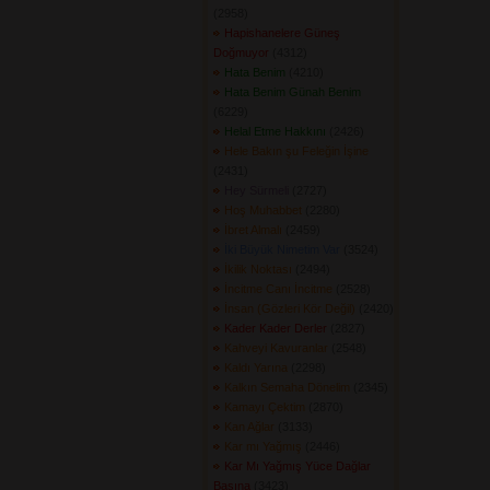
(2958) 
Hapishanelere Güneş
Doğmuyor
(4312) 
Hata Benim
(4210) 
Hata Benim Günah Benim
(6229) 
Helal Etme Hakkını
(2426) 
Hele Bakın şu Feleğin İşine
(2431) 
Hey Sürmeli
(2727) 
Hoş Muhabbet
(2280) 
İbret Almalı
(2459) 
İki Büyük Nimetim Var
(3524) 
İkilik Noktası
(2494) 
İncitme Canı İncitme
(2528) 
İnsan (Gözleri Kör Değil)
(2420) 
Kader Kader Derler
(2827) 
Kahveyi Kavuranlar
(2548) 
Kaldı Yarına
(2298) 
Kalkın Semaha Dönelim
(2345) 
Kamayı Çektim
(2870) 
Kan Ağlar
(3133) 
Kar mı Yağmış
(2446) 
Kar Mı Yağmış Yüce Dağlar
Başına
(3423) 