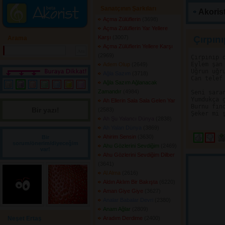
Sanatçının Şarkıları
Akorist
Açma Zülüflerin
(3698) 
Açma Zülüflerin Yar Yellere
Karşı
(3007) 
Çırpın
Arama
Açma Zülüflerin Yellere Karşı
(2969) 
Çırpınıp d
Eylem şan 
Adem Olup
(2649) 
Uğrun uğru
Ağla Sazım
(3718) 
Can telef 
Ağla Sazım Ağlanacak
Zamandır
(4984) 
Seni saran
Yumdukça g
Ah Ellerin Sala Sala Gelen Yar
Burnu fınd
Bir yazı! 
(2583) 
Şeker mi ş
Ah Şu Yalancı Dünya
(2838) 
Ah Yalan Dünya
(3869) 
Ahirim Sensin
(3630) 
Bir
sorum/önerim/diyeceğim
Ahu Gözlerini Sevdiğim
(2469) 
var!
Ahu Gözlerini Sevdiğim Dilber
(3641) 
Al Alma
(2616) 
Aldın Aklım Bir Bakışta
(6220) 
Aman Giye Giye
(3627) 
Analar Babalar Devri
(2380) 
Anam Ağlar
(2809) 
Neşet Ertaş
Aradım Derdime
(2400) 