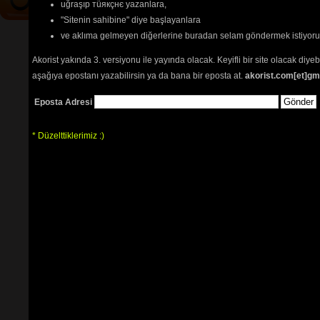
uğraşıp тüякçнє yazanlara,
"Sitenin sahibine" diye başlayanlara
ve aklıma gelmeyen diğerlerine buradan selam göndermek istiyor
Akorist yakında 3. versiyonu ile yayında olacak. Keyifli bir site olacak diy
aşağıya epostanı yazabilirsin ya da bana bir eposta at.
akorist.com[et]gm
Eposta Adresi
* Düzelttiklerimiz :)