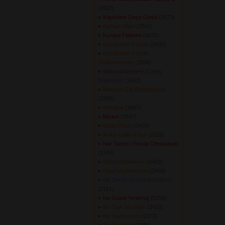
(2617) 
Köprüden Geçti Gönül
(3573) 
Kurban Olam
(2561) 
Kurusa Fidanım
(4225) 
Küstürdüm Gönülü
(2432) 
Küstürdüm Gönülü
Güldüremedim
(2896) 
Mahpushanelere Güneş
Doğmuyor
(2612) 
Mecnun Gibi Dolaşıyorum
(2285) 
Mevlana
(2987) 
Misket
(3547) 
Mutlu Olsun
(2460) 
N'olur Gelin N'olur
(2515) 
Nar Tanesi (Sevda Olmasaydı)
(3159) 
Nasıl Vasfedeyim
(2463) 
Nasıl Vasfetmeyim
(2468) 
Ne Dersin (Gönül Arzediyor)
(2151) 
Ne Güzel Yaratmış
(5268) 
Ne Olur Sevdiğim
(2432) 
Ne Söyleyeyim
(2373) 