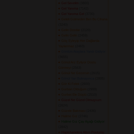
Gel Sevelim
(3800) 
Gel Yanıma
(7142) 
Gel Yanıma Gel
(3730) 
Geleli Gülmedim Ben Bu Cihana
(3240) 
Gelin Dostlar
(2120) 
Gelin Gelin
(2459) 
Göç Eyleyip Her Dağlarda
Yaylanmaz
(2463) 
Gönlüm Ataşlara Yandı Gidiyor
(3655) 
Gönül Arz Eyliyor Dostu
Görmeyi
(2563) 
Gönül Ne Gezersin
(2615) 
Gönül Yari Bulmayınca
(2805) 
Gör Ki Felek
(2600) 
Gurban Olduğum
(2999) 
Gurbet Ele Düştü
(2510) 
Güzel Ne Güzel Olmuşsum
(2624) 
Güzele Bakması
(2436) 
Halime Gız
(2746) 
Halime Gız Çay Aşağı Gidiyor
(2842) 
Hapishanelere Attım Postumu