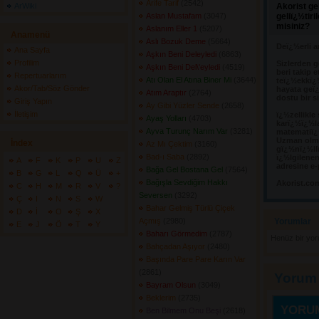
Arife Tarif
(2542) 
ArWiki
Akorist ge
Aslan Mustafam
(3047) 
geliï¿½tir
misiniz?
Aslanım Eller 1
(5207) 
Anamenü
Aslı Bozuk Deme
(5664) 
Deï¿½erli a
Ana Sayfa
Aşkın Beni Deleyledi
(6863) 
Profilim
Sizlerden g
Aşkın Beni Del\'eyledi
(4519) 
beri takip e
Repertuarlarım
Atı Olan El Atına Biner Mi
(3644) 
teï¿½ekkï¿
Akor/Tab/Söz Gönder
hayata geï¿
Atım Araptır
(2764) 
dostu bir s
Giriş Yapın
Ay Gibi Yüzler Sende
(2658) 
İletişim
ï¿½zellikle
Ayaş Yolları
(4703) 
karï¿½ï¿½l
Ayva Turunç Narım Var
(3281) 
matematiï¿½
Uzman olma
İndex
Az Mı Çektim
(3160) 
gï¿½nï¿½llï
Bad-ı Saba
(2892) 
ï¿½lgilene
A
F
K
P
U
Z
adresine e-
Bağa Gel Bostana Gel
(7564) 
B
G
L
Q
Ü
+
Bağışla Sevdiğim Hakkı
Akorist.co
C
H
M
R
V
?
Seversen
(3292) 
Ç
I
N
S
W
Bahar Gelmiş Türlü Çiçek
D
İ
O
Ş
X
Açmış
(2980) 
Yorumlar 
E
J
Ö
T
Y
Baharı Görmedim
(2787) 
Henüz bir yo
Bahçadan Aşıyor
(2480) 
Başında Pare Pare Karın Var
(2861) 
Yorum
Bayram Olsun
(3049) 
Beklerim
(2735) 
YORU
Ben Bilmem Onu Beşi
(2618) 