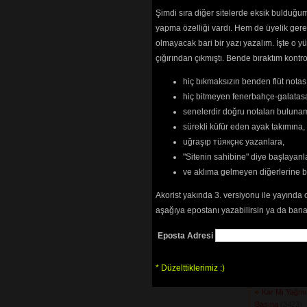
(2958) 
Şimdi sıra diğer sitelerde eksik bulduğum 
Hapishanele
yapma özelliği vardı. Hem de üyelik ger
Doğmuyor
(4312
olmayacak bari bir yazı yazalım. İşte 
Hata Benim
(4
çığırından çıkmıştı. Bende bıraktım kon
Hata Benim 
(6229) 
hiç bıkmaksızın benden flüt notası
Helal Etme H
Hele Bakın şu
hiç bitmeyen fenerbahçe-galatasa
(2431) 
senelerdir doğru notaları bulun
Hey Sürmeli
(
sürekli küfür eden ayak takımına,
Hoş Muhabbe
uğraşıp тüякçнє yazanlara,
İbret Almalı
(2
"Sitenin sahibine" diye başlayanl
İki Büyük Nim
İkilik Noktası
ve aklıma gelmeyen diğerlerine 
İncitme Canı 
İnsan (Gözler
Akorist yakında 3. versiyonu ile yayında 
Kader Kader 
aşağıya epostanı yazabilirsin ya da bana
Kahveyi Kavu
Kaldı Yarına
(
Eposta Adresi
Kalkın Semah
Kamayı Çekt
* Düzelttiklerimiz :)
Kan Ağlar
(313
Kar mı Yağmı
Kar Mı Yağmı
Başına
(3423) 