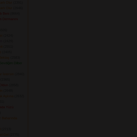
arlı Olur
(2391) 
arlı Olur
(2646) 
ı Beni
(8664) 
m Dermanını
326) 
et
(2424) 
am
(2429) 
li
(2551) 
e
(2405) 
Bektaş
(2583) 
 Sevdiğim Dilber
r İstersin
(2840) 
(2365) 
Oldun
(2858) 
in
(2648) 
ak Aşkına
(2632) 
1) 
ada Yüzü
 
 Baharında
l
(2713) 
el Gel
(2775) 