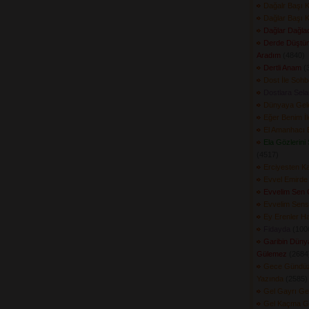
Dağalr Başı K
Dağlar Başı K
Dağlar Dağlad
Derde Düştü
Aradım
(4840) 
Dertli Anam
(3
Dost İle Sohb
Dostlara Sel
Dünyaya Gele
Eğer Benim İl
El Amanhacı 
Ela Gözlerini
(4517) 
Erciyesten Ka
Evvel Emirde
Evvelim Sen 
Evvelim Sens
Ey Erenler H
Fidayda
(1006
Garibin Düny
Gülemez
(2684)
Gece Gündüz
Yazında
(2585) 
Gel Gayrı Ge
Gel Kaçma G