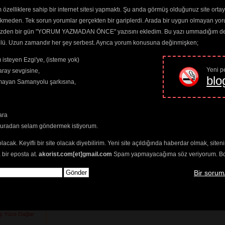
özelliklere sahip bir internet sitesi yapmaktı. Şu anda görmüş olduğunuz site ortaya 
re Güneş
ekmeden. Tek sorun yorumlar gerçekten bir gariplerdi. Arada bir uygun olmayan yor
) 
o yüzden bir gün "YORUM YAZMADAN ÖNCE" yazısını ekledim. Bu yazı ummadığım dere
210) 
trolü. Uzun zamandır her şey serbest. Ayrıca yorum konusuna değinmişken;
Günah Benim
 isteyen Ezgi'ye, (isteme yok)
akkını
(2426) 
 Feleğin İşine
Yeni pe
ray sevgisine,
blo
amayan Samanyolu şarkısına,
2727) 
t
(2280) 
459) 
ara
etim Var
(3524) 
(2494) 
buradan selam göndermek istiyorum.
İncitme
(2528) 
i Kör Değil)
(2420) 
olacak. Keyifli bir site olacak diyebilirim. Yeni site açıldığında haberdar olmak, sit
Derler
(2827) 
 bir eposta at.
akorist.com[et]gmail.com
Spam yapmayacağıma söz veriyorum. Bol 
ranlar
(2548) 
2298) 
Bir sorum
a Dönelim
(2345) 
im
(2870) 
3) 
ş
(2446) 
ş Yüce Dağlar