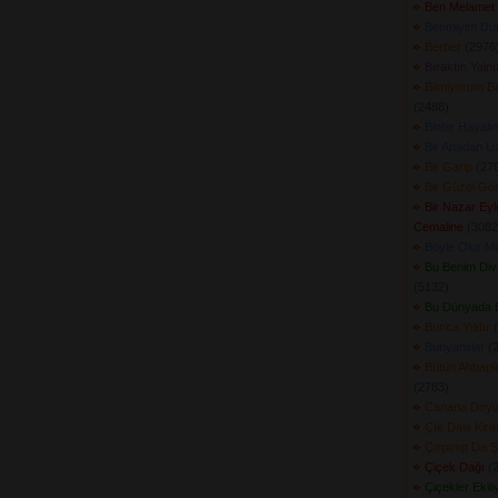
Ben Melamet 
Benmiyim Dü
Berber
(2976)
Bıraktın Yalnı
Bilmiyorum B
(2488) 
Binbir Hayalı
Bir Anadan U
Bir Garip
(270
Bir Güzel Gö
Bir Nazar Ey
Cemaline
(3082)
Böyle Olur M
Bu Benim Di
(5132) 
Bu Dünyada 
Bunca Yıldır
(
Bünyanlılar
(2
Bütün Ahbapla
(2783) 
Canana Doyu
Çık Dala Kira
Çırpınıp Da 
Çiçek Dağı
(2
Çiçekler Ekili