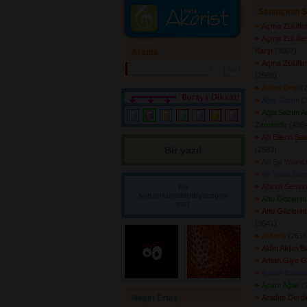
Sanatçının Ş
Açma Zülüfler
Açma Zülüfler
Karşı
(3007) 
Arama
Açma Zülüfler
(2969) 
Adem Olup
(2
Ağla Sazım
(3
Ağla Sazım A
Zamandır
(4984
Ah Ellerin Sa
Bir yazı! 
(2583) 
Ah Şu Yalanc
Ah Yalan Dün
Ahirim Sensin
Bir
sorum/önerim/diyeceğim
Ahu Gözlerin
var!
Ahu Gözlerini
(3641) 
Al Alma
(2616)
Aldın Aklım B
Aman Giye G
Analar Babala
Anam Ağlar
(2
Neşet Ertaş
Aradım Derd