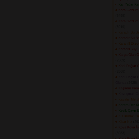
Kar Yağar Ka
Kara Gözlüm
(3499) 
Kara Gözlüm
(3019) 
Karadır Şu B
Karadır Şu B
Karanfil Eke
Karanfil Suyu
Karga Olan G
(2509) 
Karlı Dağlar 
(2868) 
Karlı Dağlar 
Olunca
(2428) 
Kaşların Kar
Kavuşmak G
Kayalar Merd
Kerem Der Ki
Kesik Çayır Bi
Kızılırmak Ca
Kibar Kız
(293
Kova Kova İnd
(3083) 
Kova Kova İnd