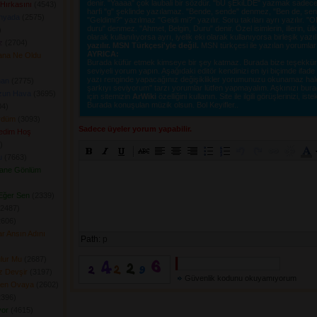
denir. "Yaaaa" çok laubali bir sözdür. "bU şEkiLDE" yazmak sadece o
Hırkasını
(4543) 
harfi "g" şeklinde yazılamaz. "Bende, sende" denmez, "Ben de, sen d
nyada
(2575) 
"Geldimi?" yazılmaz "Geldi mi?" yazılır. Soru takıları ayrı yazılır. 
duru" denmez. "Ahmet, Belgin, Duru" denir. Özel isimlerin, illerin, ülkel
 
olarak kullanılıyorsa ayrı, iyelik eki olarak kullanıyorsa birleşik yazı
z
(2704) 
yazılır. MSN Türkçesi'yle değil.
MSN türkçesi ile yazılan yorumlar si
AYRICA:
ana Ne Oldu
Burada küfür etmek kimseye bir şey katmaz. Burada bize teşekkür e
seviyeli yorum yapın. Aşağıdaki editör kendinizi en iyi biçimde ifad
yazı renginde yapacağınız değişiklikler yorumunuzu okunamaz hale ge
nan
(2775) 
şarkıyı seviyorum" tarzı yorumlar lütfen yapmayalım. Aşkınızı burad
zun Hava
(3695) 
için sitemizin
ArWiki
özelliğini kullanın. Site ile ilgili görüşlerinizi, istek
Burada konuşulan müzik olsun. Bol Keyifler..
4) 
rdüm
(3093) 
Sadece üyeler yorum yapabilir.
ledim Hoş
 
u
(7663) 
vane Gönlüm
Eğer Sen
(2339) 
2487) 
606) 
r Ansın Adını
Path:
p
lur Mu
(2687) 
z Devşir
(3197) 
Güvenlik kodunu okuyamıyorum
Şen Ovaya
(2602) 
396) 
yor
(4615) 