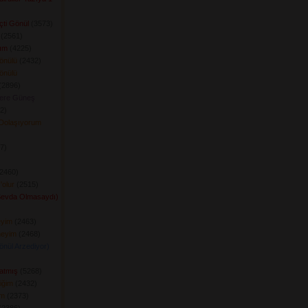
ti Gönül
(3573) 
(2561) 
ım
(4225) 
önülü
(2432) 
önülü
2896) 
ere Güneş
) 
Dolaşıyorum
) 
 
2460) 
'olur
(2515) 
Sevda Olmasaydı)
eyim
(2463) 
meyim
(2468) 
önül Arzediyor)
atmış
(5268) 
iğim
(2432) 
im
(2373) 