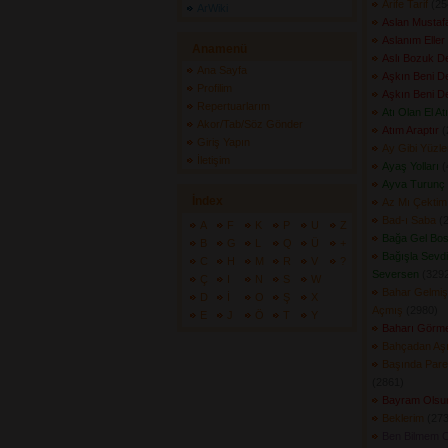
Arife Tarif
(254
ArWiki
Aslan Musta
Aslanım Eller
Anamenü
Aslı Bozuk 
Ana Sayfa
Aşkın Beni De
Profilim
Aşkın Beni De
Repertuarlarım
Atı Olan El At
Akor/Tab/Söz Gönder
Atım Araptır
(
Giriş Yapın
Ay Gibi Yüzl
İletişim
Ayaş Yolları
(
Ayva Turunç 
İndex
Az Mı Çektim
Bad-ı Saba
(2
A
F
K
P
U
Z
Bağa Gel Bos
B
G
L
Q
Ü
+
Bağışla Sevd
C
H
M
R
V
?
Seversen
(3292
Ç
I
N
S
W
Bahar Gelmiş
D
İ
O
Ş
X
Açmış
(2980) 
E
J
Ö
T
Y
Baharı Görm
Bahçadan Aş
Başında Pare
(2861) 
Bayram Olsu
Beklerim
(273
Ben Bilmem 