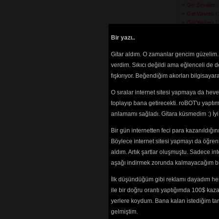
Gel Sevelim
(
Gel Yanıma
(7
Gel Yanıma G
Geleli Gülme
Bir yazı..
(3240) 
Gelin Dostlar
Gitar aldım. O zamanlar gencim güzelim. 
Gelin Gelin
(2
verdim. Sıkıcı değildi ama eğlenceli de 
Göç Eyleyip 
fışkırıyor. Beğendiğim akorları bilgisaya
Yaylanmaz
(246
Gönlüm Ataşl
O sıralar internet sitesi yapmaya da hev
(3655) 
Gönül Arz Eyl
toplayıp bana getirecekti. roBOT'u yaptım.
Görmeyi
(2563)
anlamamı sağladı. Gitara küsmedim :) İ
Gönül Ne Ge
Gönül Yari B
Bir gün internetten feci para kazanıldığ
Gör Ki Felek
(
Böylece internet sitesi yapmayı da öğren
Gurban Oldu
aldım. Artık şartlar oluşmuştu. Sadece in
Gurbet Ele D
aşağı indirmek zorunda kalmayacağım bir 
Güzel Ne Gü
(2624) 
İlk düşündüğüm gibi reklamı dayadım her
Güzele Bakm
ile bir doğru orantı yaptığımda 100$ kaz
Halime Gız
(2
Halime Gız Ç
yerlere koydum. Bana kalan istediğim tarz
(2842) 
gelmiştim.
Hapishaneler