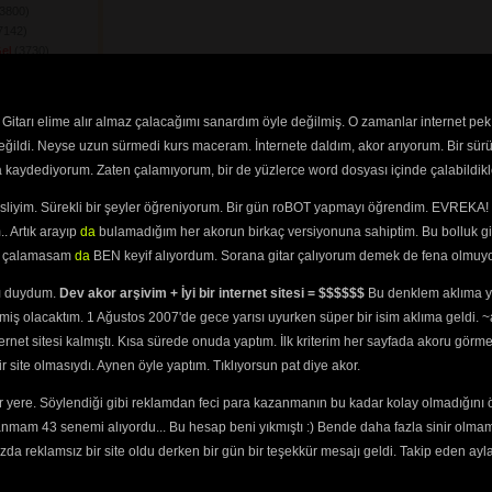
3800) 
142) 
el
(3730) 
dim Ben Bu Cihana
(2120) 
Gitarı elime alır almaz çalacağımı sanardım öyle değilmiş. O zamanlar internet pek
459) 
değildi. Neyse uzun sürmedi kurs maceram. İnternete daldım, akor arıyorum. Bir sürü
Her Dağlarda
ra kaydediyorum. Zaten çalamıyorum, bir de yüzlerce word dosyası içinde çalabildikle
3) 
ara Yandı Gidiyor
esliyim. Sürekli bir şeyler öğreniyorum. Bir gün roBOT yapmayı öğrendim. EVREKA! 
iyor Dostu
. Artık arayıp
da
bulamadığım her akorun birkaç versiyonuna sahiptim. Bu bolluk gi
 
yi çalamasam
da
BEN keyif alıyordum. Sorana gitar çalıyorum demek de fena olmuyo
zersin
(2615) 
ulmayınca
(2805) 
ını duydum.
Dev akor arşivim + İyi bir internet sitesi = $$$$$$
Bu denklem aklıma ya
2600) 
miş olacaktım. 1 Ağustos 2007'de gece yarısı uyurken süper bir isim aklıma geldi.
ğum
(2999) 
ternet sitesi kalmıştı. Kısa sürede onuda yaptım. İlk kriterim her sayfada akoru görm
üştü
(2510) 
site olmasıydı. Aynen öyle yaptım. Tıklıyorsun pat diye akor.
zel Olmuşsum
 yere. Söylendiği gibi reklamdan feci para kazanmanın bu kadar kolay olmadığını 
ası
(2436) 
anmam 43 senemi alıyordu... Bu hesap beni yıkmıştı :) Bende daha fazla sinir olma
746) 
ay Aşağı Gidiyor
da reklamsız bir site oldu derken bir gün bir teşekkür mesajı geldi. Takip eden ayl
e Attım Postumu