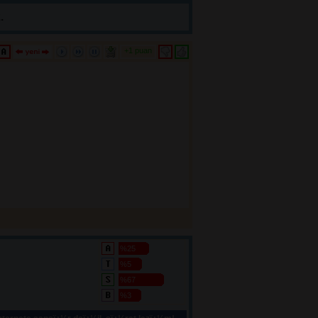
.
+1 puan 
%25
%5
%67
%3