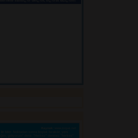
ternete sansï¿½r deï¿½il, sï¿½rat lazï¿½m!
Kaynak:
www.zoque.net
le biter. Noktadan sonra boşluk bırakılır, yeni 
eğim, gidiyorum" denir. "Herkez" denmez "herkes"