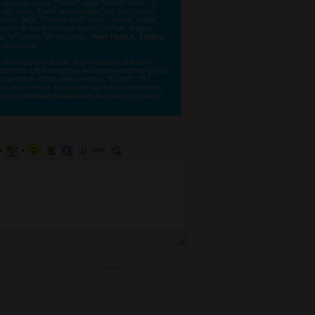
kuyanı yorar. "Yanlız" değil "Yalnız" denir. "ğ"
e" denir. "Dahi" anlamındaki "de" ayrı yazılır.
"OKmi?" değil, "Tamam mı?" denir. "ahmet, belgin,
erin ilk harfleri büyük yazılır. "ki" eki, bağlaç
lır. "v" yerine "w" yazılmaz.
Yani Türkçe, Türkçe
linecektir. 
tmenize gerek yok, lütfen sadece alakalı ve 
e etmeniz için konmuştur. Arka plan renginde ya da
tirebilir, lütfen dikkat edelim. "Güzel", "Bu
a ilan etmeyin. Sanatçılar hakkında bilgi girmek
lerinizi 
iletisim@akorist.com
adresine yollayın. 