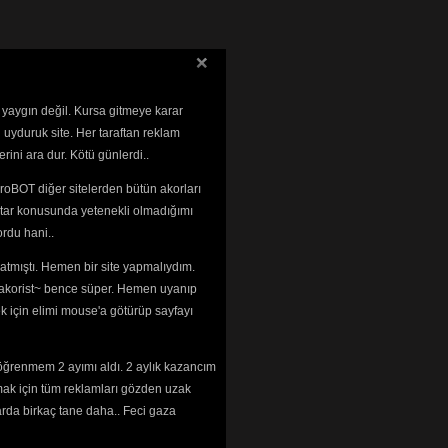
 yaygın değil. Kursa gitmeye karar
 uyduruk site. Her taraftan reklam
rini ara dur. Kötü günlerdi..
roBOT diğer sitelerden bütün akorları
tar konusunda yetenekli olmadığımı 
rdu hani..
tmıştı. Hemen bir site yapmalıydım. 
 ~akorist~ bence süper. Hemen uyanıp
ek için elimi mouse'a götürüp sayfayı
öğrenmem 2 ayımı aldı. 2 aylık kazancım
mak için tüm reklamları gözden uzak
arda birkaç tane daha.. Feci gaza