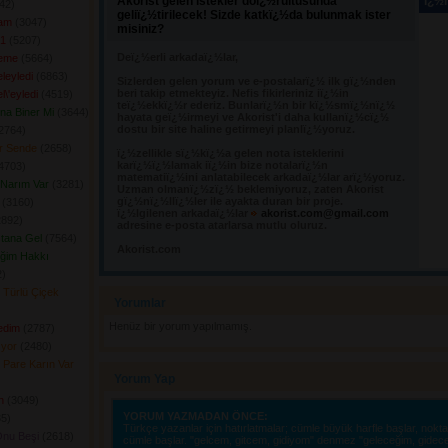
Akorist gelen istekler doï¿½rultusunda
ï¿½n
2) 
geliï¿½tirilecek! Sizde katkï¿½da bulunmak ister
fam
(3047) 
misiniz?
 1
(5207) 
Deï¿½erli arkadaï¿½lar,
Deme
(5664) 
leyledi
(6863) 
Sizlerden gelen yorum ve e-postalarï¿½ ilk gï¿½nden 
beri takip etmekteyiz. Nefis fikirleriniz iï¿½in
l\'eyledi
(4519) 
teï¿½ekkï¿½r ederiz. Bunlarï¿½n bir kï¿½smï¿½nï¿½
ına Biner Mi
(3644) 
hayata geï¿½irmeyi ve Akorist'i daha kullanï¿½cï¿½
dostu bir site haline getirmeyi planlï¿½yoruz.
2764) 
er Sende
(2658) 
ï¿½zellikle sï¿½kï¿½a gelen nota isteklerini 
karï¿½ï¿½lamak iï¿½in bize notalarï¿½n
4703) 
matematiï¿½ini anlatabilecek arkadaï¿½lar arï¿½yoruz.
Narım Var
(3281) 
Uzman olmanï¿½zï¿½ beklemiyoruz, zaten Akorist
gï¿½nï¿½llï¿½ler ile ayakta duran bir proje.
(3160) 
ï¿½lgilenen arkadaï¿½lar
akorist.com@gmail.com
892) 
adresine e-posta atarlarsa mutlu oluruz.
tana Gel
(7564) 
Akorist.com
iğim Hakkı
) 
 Türlü Çiçek
Yorumlar 
Henüz bir yorum yapılmamış.
edim
(2787) 
ıyor
(2480) 
 Pare Karın Var
Yorum Yap
n
(3049) 
YORUM YAZMADAN ÖNCE:
5) 
Türkçe yazanlar için hatırlatmalar; cümle büyük harfle başlar, nokta i
Onu Beşi
(2618) 
cümle başlar. "gelcem, gitcem, gidiyom" denmez "geleceğim, gidec