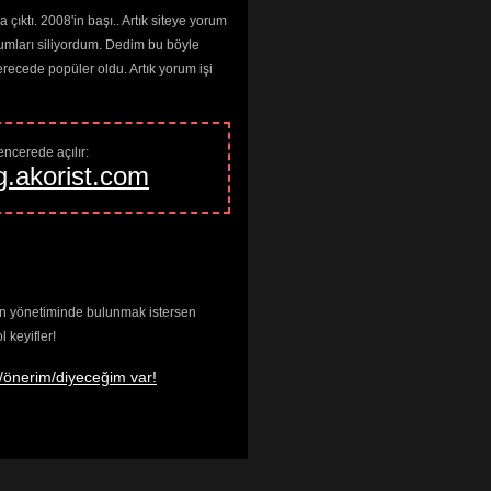
çıktı. 2008'in başı.. Artık siteye yorum
umları siliyordum. Dedim bu böyle
cede popüler oldu. Artık yorum işi
ncerede açılır: 
g.akorist.com
enin yönetiminde bulunmak istersen
keyifler!
/önerim/diyeceğim var!