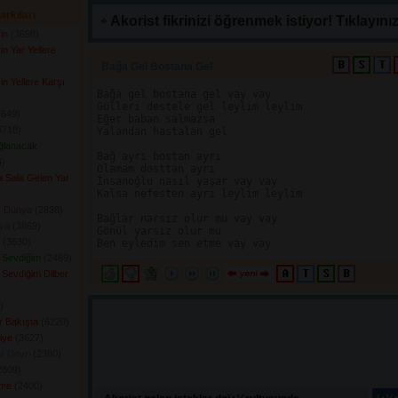
arkıları
Akorist fikrinizi öğrenmek istiyor! Tıklayınız
in
(3698) 
in Yar Yellere
Bağa Gel Bostana Gel 
in Yellere Karşı
Bağa gel bostana gel vay vay

Gülleri destele gel leylim leylim

649) 
Eğer baban salmazsa

718) 
Yalandan hastalan gel

ğlanacak
Bağ ayrı bostan ayrı

) 
Olamam dosttan ayrı

la Sala Gelen Yar
İnsanoğlu nasıl yaşar vay vay

Kalsa nefesten ayrı leylim leylim

ı Dünya
(2838) 
Bağlar narsız olur mu vay vay

ya
(3869) 
Gönül yarsız olur mu

(3630) 
i Sevdiğim
(2469) 
 Sevdiğim Dilber
 
ir Bakışta
(6220) 
iye
(3627) 
r Devri
(2380) 
809) 
ime
(2400) 