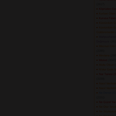
(2617) 
Köprüden Geç
Kurban Olam
Kurusa Fidan
Küstürdüm G
Küstürdüm G
Güldüremedim
(
Mahpushanel
Doğmuyor
(2612
Mecnun Gibi 
(2285) 
Mevlana
(2987
Misket
(3547)
Mutlu Olsun
(
N'olur Gelin N
Nar Tanesi (
(3159) 
Nasıl Vasfed
Nasıl Vasfet
Ne Dersin (G
(2151) 
Ne Güzel Yar
Ne Olur Sevd
Ne Söyleyey