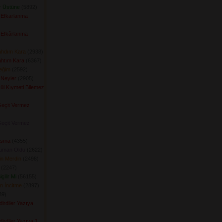
r Üstüne
(5892) 
 Efkarlanma
 Efkârlanma
ahdım Kara
(2938) 
ahtım Kara
(6367) 
ceğim
(2592) 
 Neyler
(2905) 
ül Kıymeti Bilemez
Geçit Vermez
Geçit Vermez
asına
(4355) 
üman Oldu
(2622) 
in Merdin
(2498) 
(2247) 
çilir Mi
(56155) 
n İncitme
(2897) 
9) 
irdiler Yazıya
irdiler Yazıya 1