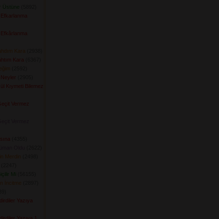
r Üstüne
(5892) 
 Efkarlanma
 Efkârlanma
ahdım Kara
(2938) 
ahtım Kara
(6367) 
ceğim
(2592) 
 Neyler
(2905) 
ül Kıymeti Bilemez
Geçit Vermez
Geçit Vermez
asına
(4355) 
üman Oldu
(2622) 
in Merdin
(2498) 
(2247) 
çilir Mi
(56155) 
n İncitme
(2897) 
9) 
irdiler Yazıya
irdiler Yazıya 1