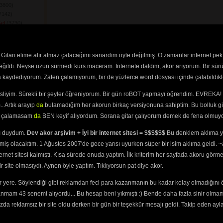
3800) 
142) 
el
(3730) 
dim Ben Bu Cihana
(2120) 
Gitarı elime alır almaz çalacağımı sanardım öyle değilmiş. O zamanlar internet pek
459) 
değildi. Neyse uzun sürmedi kurs maceram. İnternete daldım, akor arıyorum. Bir sürü
Her Dağlarda
ra kaydediyorum. Zaten çalamıyorum, bir de yüzlerce word dosyası içinde çalabildikle
3) 
ara Yandı Gidiyor
esliyim. Sürekli bir şeyler öğreniyorum. Bir gün roBOT yapmayı öğrendim. EVREKA! 
iyor Dostu
. Artık arayıp
da
bulamadığım her akorun birkaç versiyonuna sahiptim. Bu bolluk gi
 
yi çalamasam
da
BEN keyif alıyordum. Sorana gitar çalıyorum demek de fena olmuyo
zersin
(2615) 
ulmayınca
(2805) 
ını duydum.
Dev akor arşivim + İyi bir internet sitesi = $$$$$$
Bu denklem aklıma ya
2600) 
miş olacaktım. 1 Ağustos 2007'de gece yarısı uyurken süper bir isim aklıma geldi.
ğum
(2999) 
ternet sitesi kalmıştı. Kısa sürede onuda yaptım. İlk kriterim her sayfada akoru görm
üştü
(2510) 
site olmasıydı. Aynen öyle yaptım. Tıklıyorsun pat diye akor.
zel Olmuşsum
 yere. Söylendiği gibi reklamdan feci para kazanmanın bu kadar kolay olmadığını 
ası
(2436) 
anmam 43 senemi alıyordu... Bu hesap beni yıkmıştı :) Bende daha fazla sinir olma
746) 
ay Aşağı Gidiyor
da reklamsız bir site oldu derken bir gün bir teşekkür mesajı geldi. Takip eden ayl
e Attım Postumu