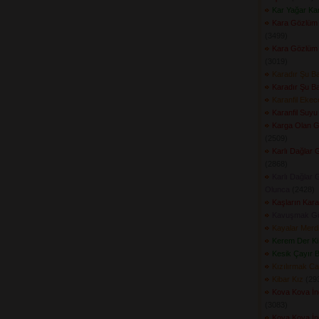
Kar Yağar Ka
Kara Gözlüm
(3499) 
Kara Gözlüm
(3019) 
Karadır Şu B
Karadır Şu B
Karanfil Eke
Karanfil Suyu
Karga Olan G
(2509) 
Karlı Dağlar 
(2868) 
Karlı Dağlar 
Olunca
(2428) 
Kaşların Kar
Kavuşmak G
Kayalar Merd
Kerem Der Ki
Kesik Çayır Bi
Kızılırmak Ca
Kibar Kız
(293
Kova Kova İnd
(3083) 
Kova Kova İnd