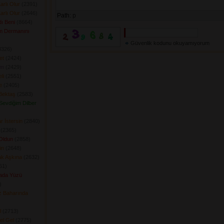
arlı Olur
(2391) 
arlı Olur
(2646) 
Path:
p
ı Beni
(8664) 
m Dermanını
Güvenlik kodunu okuyamıyorum
326) 
et
(2424) 
am
(2429) 
li
(2551) 
e
(2405) 
Bektaş
(2583) 
 Sevdiğim Dilber
r İstersin
(2840) 
(2365) 
Oldun
(2858) 
in
(2648) 
ak Aşkına
(2632) 
1) 
ada Yüzü
 
 Baharında
l
(2713) 
el Gel
(2775) 