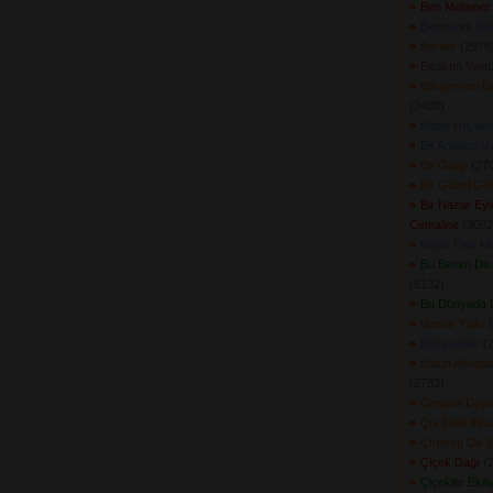
Ben Melamet 
Benmiyim Dü
Berber
(2976)
Bıraktın Yalnı
Bilmiyorum B
(2488) 
Binbir Hayalı
Bir Anadan U
Bir Garip
(270
Bir Güzel Gö
Bir Nazar Ey
Cemaline
(3082)
Böyle Olur M
Bu Benim Di
(5132) 
Bu Dünyada 
Bunca Yıldır
(
Bünyanlılar
(2
Bütün Ahbapla
(2783) 
Canana Doyu
Çık Dala Kira
Çırpınıp Da 
Çiçek Dağı
(2
Çiçekler Ekili