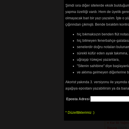
(2958) 
Şimdi sıra diğer sitelerde eksik bulduğum 
Hapishanele
yapma özelliği vardı. Hem de üyelik ger
Doğmuyor
(4312
olmayacak bari bir yazı yazalım. İşte 
Hata Benim
(4
çığırından çıkmıştı. Bende bıraktım kon
Hata Benim 
(6229) 
hiç bıkmaksızın benden flüt notası
Helal Etme H
Hele Bakın şu
hiç bitmeyen fenerbahçe-galatasa
(2431) 
senelerdir doğru notaları bulun
Hey Sürmeli
(
sürekli küfür eden ayak takımına,
Hoş Muhabbe
uğraşıp тüякçнє yazanlara,
İbret Almalı
(2
"Sitenin sahibine" diye başlayanl
İki Büyük Nim
İkilik Noktası
ve aklıma gelmeyen diğerlerine 
İncitme Canı 
İnsan (Gözler
Akorist yakında 3. versiyonu ile yayında 
Kader Kader 
aşağıya epostanı yazabilirsin ya da bana
Kahveyi Kavu
Kaldı Yarına
(
Eposta Adresi
Kalkın Semah
Kamayı Çekt
* Düzelttiklerimiz :)
Kan Ağlar
(313
Kar mı Yağmı
Kar Mı Yağmı
Başına
(3423) 