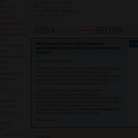
2) 
Al almayı ver narı

Ağlarım zarı zarı

fam
(3047) 
Tez günlerde gönderin

 1
(5207) 
O ahu gözlü yari

Deme
(5664) 
leyledi
(6863) 
l\'eyledi
(4519) 
ına Biner Mi
(3644) 
2764) 
Akorist gelen istekler doï¿½rultusunda
ï¿½n
er Sende
(2658) 
geliï¿½tirilecek! Sizde katkï¿½da bulunmak ister
4703) 
misiniz?
Narım Var
(3281) 
Deï¿½erli arkadaï¿½lar,
(3160) 
892) 
Sizlerden gelen yorum ve e-postalarï¿½ ilk gï¿½nden 
beri takip etmekteyiz. Nefis fikirleriniz iï¿½in
tana Gel
(7564) 
teï¿½ekkï¿½r ederiz. Bunlarï¿½n bir kï¿½smï¿½nï¿½
iğim Hakkı
hayata geï¿½irmeyi ve Akorist'i daha kullanï¿½cï¿½
dostu bir site haline getirmeyi planlï¿½yoruz.
) 
 Türlü Çiçek
ï¿½zellikle sï¿½kï¿½a gelen nota isteklerini 
karï¿½ï¿½lamak iï¿½in bize notalarï¿½n
matematiï¿½ini anlatabilecek arkadaï¿½lar arï¿½yoruz.
edim
(2787) 
Uzman olmanï¿½zï¿½ beklemiyoruz, zaten Akorist
gï¿½nï¿½llï¿½ler ile ayakta duran bir proje.
ıyor
(2480) 
ï¿½lgilenen arkadaï¿½lar
akorist.com@gmail.com
 Pare Karın Var
adresine e-posta atarlarsa mutlu oluruz.
Akorist.com
n
(3049) 
5) 
Onu Beşi
(2618) 
Yorumlar 