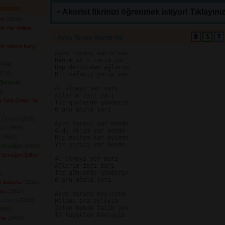
arkıları
Akorist fikrinizi öğrenmek istiyor! Tıklayınız
in
(3698) 
in Yar Yellere
Ayva Turunç Narım Var 
in Yellere Karşı
Ayva turunç narım var

Benim ah ü zarım var

649) 
Hep derdinden ağlarım

718) 
Bir vefasız yarim var

ğlanacak
Al almayı ver narı

) 
Ağlarım zarı zarı

la Sala Gelen Yar
Tez günlerde gönderin

O ahu gözlü yari

ı Dünya
(2838) 
Ayva turunç nar bende

ya
(3869) 
Aldı aklım yar bende

(3630) 
Hiç melhem kar eyleme

Yar yarası var bende

i Sevdiğim
(2469) 
 Sevdiğim Dilber
Al almayı ver narı

Ağlarım zarı zarı

Tez günlerde gönderin

 
O ahu gözlü yari

ir Bakışta
(6220) 
iye
(3627) 
Ayva turunç neyleyim

r Devri
(2380) 
Halımı arz eyleyim

Zaten bende talih yok

809) 
Ta küçükten böyleyim

ime
(2400) 