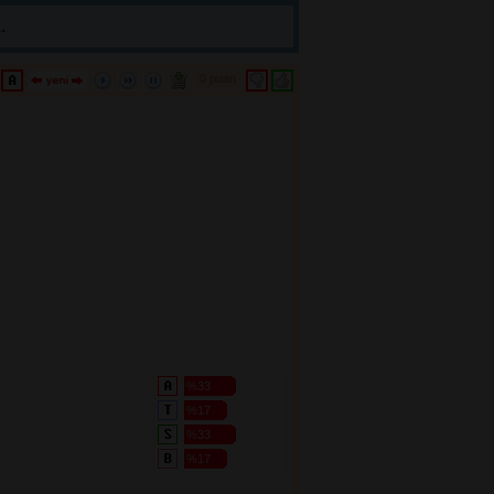
.
0 puan 
%33
%17
%33
%17