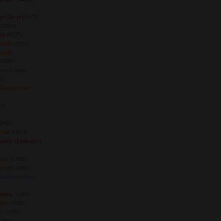
ti Gönül
(3573) 
(2561) 
ım
(4225) 
önülü
(2432) 
önülü
2896) 
ere Güneş
) 
Dolaşıyorum
) 
 
2460) 
'olur
(2515) 
Sevda Olmasaydı)
eyim
(2463) 
meyim
(2468) 
önül Arzediyor)
atmış
(5268) 
iğim
(2432) 
im
(2373) 