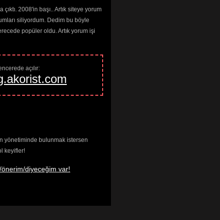
çıktı. 2008'in başı.. Artık siteye yorum
umları siliyordum. Dedim bu böyle
cede popüler oldu. Artık yorum işi
ncerede açılır: 
g.akorist.com
enin yönetiminde bulunmak istersen
keyifler!
/önerim/diyeceğim var!