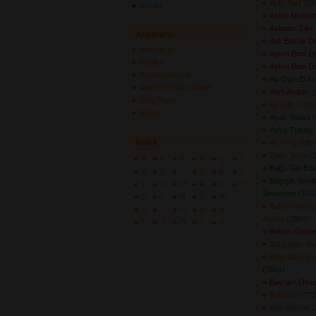
Arife Tarif
(254
ArWiki
Aslan Musta
Aslanım Eller
Anamenü
Aslı Bozuk 
Ana Sayfa
Aşkın Beni De
Profilim
Aşkın Beni De
Repertuarlarım
Atı Olan El At
Akor/Tab/Söz Gönder
Atım Araptır
(
Giriş Yapın
Ay Gibi Yüzl
İletişim
Ayaş Yolları
(
Ayva Turunç 
İndex
Az Mı Çektim
Bad-ı Saba
(2
A
F
K
P
U
Z
Bağa Gel Bos
B
G
L
Q
Ü
+
Bağışla Sevd
C
H
M
R
V
?
Seversen
(3292
Ç
I
N
S
W
Bahar Gelmiş
D
İ
O
Ş
X
Açmış
(2980) 
E
J
Ö
T
Y
Baharı Görm
Bahçadan Aş
Başında Pare
(2861) 
Bayram Olsu
Beklerim
(273
Ben Bilmem 