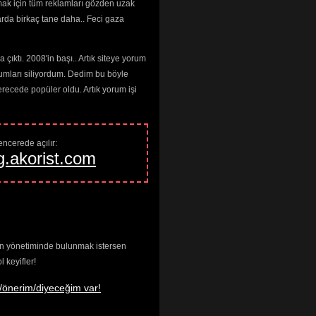
mak için tüm reklamları gözden uzak
arda birkaç tane daha.. Feci gaza
çıktı. 2008'in başı.. Artık siteye yorum
umları siliyordum. Dedim bu böyle
cede popüler oldu. Artık yorum işi
ncerede açılır: 
g.akorist.com
enin yönetiminde bulunmak istersen
keyifler!
/önerim/diyeceğim var!