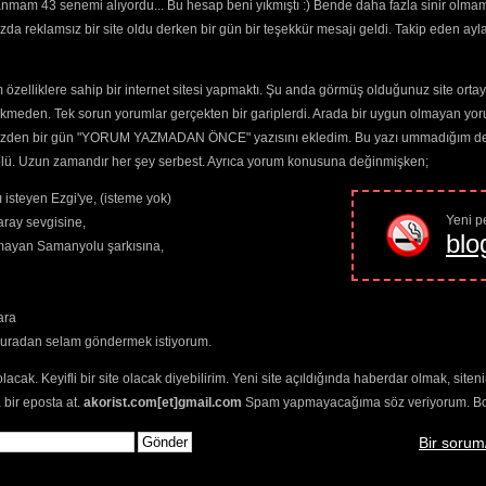
anmam 43 senemi alıyordu... Bu hesap beni yıkmıştı :) Bende daha fazla sinir olma
zlerin
ayırt 
da reklamsız bir site oldu derken bir gün bir teşekkür mesajı geldi. Takip eden ayl
n
seçimlerinize
elenmektedir.
özelliklere sahip bir internet sitesi yapmaktı. Şu anda görmüş olduğunuz site ortaya 
ekmeden. Tek sorun yorumlar gerçekten bir gariplerdi. Arada bir uygun olmayan yor
o yüzden bir gün "YORUM YAZMADAN ÖNCE" yazısını ekledim. Bu yazı ummadığım dere
trolü. Uzun zamandır her şey serbest. Ayrıca yorum konusuna değinmişken;
 isteyen Ezgi'ye, (isteme yok)
Yeni pe
ray sevgisine,
blo
amayan Samanyolu şarkısına,
ara
buradan selam göndermek istiyorum.
olacak. Keyifli bir site olacak diyebilirim. Yeni site açıldığında haberdar olmak, sit
 bir eposta at.
akorist.com[et]gmail.com
Spam yapmayacağıma söz veriyorum. Bol 
Bir sorum