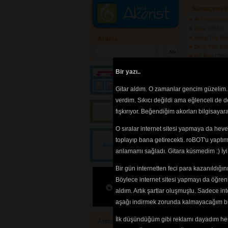
Sanatçının Ş
Auf Wieders
Bare
(2881) 
Bring The No
Arama
Drop The Bal
H8 Red
(2654
Intro to Reali
Bir yazı..
Milk
(2826) 
N F B
(2640) 
Gitar aldım. O zamanlar gencim güzelim. 
Nice Fuckin 
verdim. Sıkıcı değildi ama eğlenceli de 
Protest & Su
Bir yazı! 
fışkırıyor. Beğendiğim akorları bilgisaya
Random Act
Sects
(2616) 
O sıralar internet sitesi yapmaya da hev
Soldiers of M
Startin up a
Bir
toplayıp bana getirecekti. roBOT'u yaptım.
sorum/önerim/diyeceğim
Stealing from
anlamamı sağladı. Gitara küsmedim :) İ
var!
Bir gün internetten feci para kazanıldığ
1
Böylece internet sitesi yapmayı da öğren
smells like a t
aldım. Artık şartlar oluşmuştu. Sadece in
aşağı indirmek zorunda kalmayacağım bir 
Tehlikenin Far
İlk düşündüğüm gibi reklamı dayadım her
Anthrax
İçerik
akorların