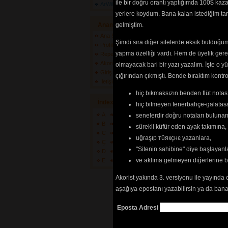
ile bir doğru orantı yaptığımda 100$ kaz
ArWiki
tablarının
ve 
sö
yerlere koydum. Bana kalan istediğim tarz
edilebilmesi içi
göre
renkli list
Anamenü
gelmiştim.
Ana Sayfa
Şimdi sıra diğer sitelerde eksik bulduğum 
Profilim
yapma özelliği vardı. Hem de üyelik ger
Repertuarlarım
Akor/Tab/Söz Gönder
olmayacak bari bir yazı yazalım. İşte 
Giriş Yapın
çığırından çıkmıştı. Bende bıraktım kon
İletişim
hiç bıkmaksızın benden flüt notası
İndex
hiç bitmeyen fenerbahçe-galatasa
A
F
K
P
U
Z
senelerdir doğru notaları bulun
B
G
L
Q
Ü
+
sürekli küfür eden ayak takımına,
C
H
M
R
V
?
uğraşıp тüякçнє yazanlara,
Ç
I
N
S
W
"Sitenin sahibine" diye başlayanl
D
İ
O
Ş
X
ve aklıma gelmeyen diğerlerine 
E
J
Ö
T
Y
Akorist yakında 3. versiyonu ile yayında 
aşağıya epostanı yazabilirsin ya da bana
Eposta Adresi