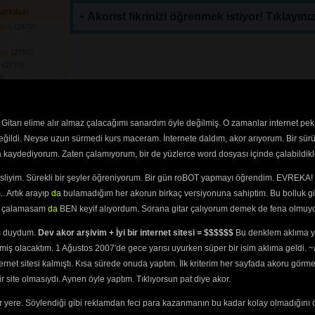
arkıları
Akorist fikrinizi öğrenmek istiyor! Tıklayınız
ehen
(2676) 
ise
(2792) 
l
(2715) 
) 
ty
(2448) 
Gitarı elime alır almaz çalacağımı sanardım öyle değilmiş. O zamanlar internet pek
Ballad
(2553) 
değildi. Neyse uzun sürmedi kurs maceram. İnternete daldım, akor arıyorum. Bir sürü
rvive
(2625) 
ra kaydediyorum. Zaten çalamıyorum, bir de yüzlerce word dosyası içinde çalabildikle
s
(2772) 
esliyim. Sürekli bir şeyler öğreniyorum. Bir gün roBOT yapmayı öğrendim. EVREKA! 
etal
(2498) 
 Posse
(2618) 
. Artık arayıp
da
bulamadığım her akorun birkaç versiyonuna sahiptim. Bu bolluk gi
 a Thief
(2504) 
yi çalamasam
da
BEN keyif alıyordum. Sorana gitar çalıyorum demek de fena olmuyo
ını duydum.
Dev akor arşivim + İyi bir internet sitesi = $$$$$$
Bu denklem aklıma ya
miş olacaktım. 1 Ağustos 2007'de gece yarısı uyurken süper bir isim aklıma geldi.
een spirit
ternet sitesi kalmıştı. Kısa sürede onuda yaptım. İlk kriterim her sayfada akoru görm
site olmasıydı. Aynen öyle yaptım. Tıklıyorsun pat diye akor.
kında mısın? 
 yere. Söylendiği gibi reklamdan feci para kazanmanın bu kadar kolay olmadığını 
,
tabların
,
bas