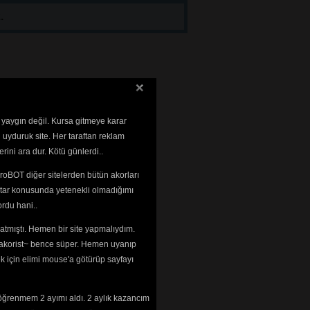
.
 yaygın değil. Kursa gitmeye karar
 uyduruk site. Her taraftan reklam
rini ara dur. Kötü günlerdi..
roBOT diğer sitelerden bütün akorları
tar konusunda yetenekli olmadığımı 
rdu hani..
tmıştı. Hemen bir site yapmalıydım. 
 ~akorist~ bence süper. Hemen uyanıp
ek için elimi mouse'a götürüp sayfayı
öğrenmem 2 ayımı aldı. 2 aylık kazancım