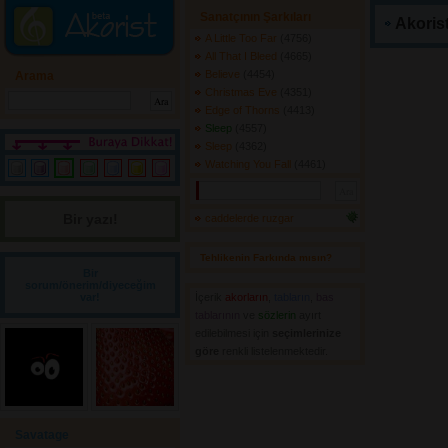
Sanatçının Şarkıları
Akorist
A Little Too Far
(4756) 
All That I Bleed
(4665) 
Believe
(4454) 
Arama
Christmas Eve
(4351) 
Edge of Thorns
(4413) 
Sleep
(4557) 
Sleep
(4362) 
Watching You Fall
(4461) 
Bir yazı! 
caddelerde ruzgar
Tehlikenin Farkında mısın? 
Bir
sorum/önerim/diyeceğim
var!
İçerik
akorların
,
tabların
,
bas
tablarının
ve 
sözlerin
ayırt 
edilebilmesi için
seçimlerinize
göre
renkli listelenmektedir.
Savatage