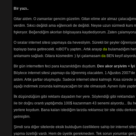
Bir yazı..
Gitar aldım. O zamanlar gencim güzelim. Gitarı elime alır almaz çalacağım
verdim. Sıkıcı değildi ama eğlenceli de değildi. Neyse uzun sürmedi kurs m
fışkırıyor. Beğendiğim akorları bilgisayara kaydediyorum. Zaten çalamıyorum
O sıralar internet sitesi yapmaya da hevesliyim. Sürekli bir şeyler öğren
toplayıp bana getirecekti. roBOT'u yaptım.. Artık arayıp
da
bulamadığım her 
anlamamı sağladı. Gitara küsmedim :) İyi çalamasam
da
BEN keyif alıyord
Bir gün internetten feci para kazanıldığını duydum.
Dev akor arşivim + İyi 
Böylece internet sitesi yapmayı da öğrenmiş olacaktım. 1 Ağustos 2007'de 
aldım. Artık şartlar oluşmuştu. Sadece internet sitesi kalmıştı. Kısa sürede
aşağı indirmek zorunda kalmayacağım bir site olmasıydı. Aynen öyle yaptım.
İlk düşündüğüm gibi reklamı dayadım her yere. Söylendiği gibi reklamdan
ile bir doğru orantı yaptığımda 100$ kazanmam 43 senemi alıyordu... Bu he
yerlere koydum. Bana kalan istediğim tarzda reklamsız bir site oldu derken
gelmiştim.
Şimdi sıra diğer sitelerde eksik bulduğum özelliklere sahip bir internet sit
yapma özelliği vardı. Hem de üyelik gerekmeden. Tek sorun yorumlar gerçe