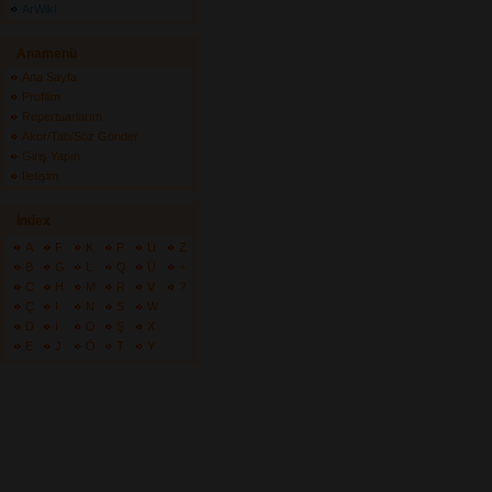
ArWiki
Anamenü
Ana Sayfa
Profilim
Repertuarlarım
Akor/Tab/Söz Gönder
Giriş Yapın
İletişim
İndex
A
F
K
P
U
Z
B
G
L
Q
Ü
+
C
H
M
R
V
?
Ç
I
N
S
W
D
İ
O
Ş
X
E
J
Ö
T
Y