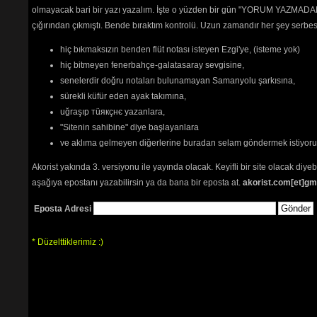
olmayacak bari bir yazı yazalım. İşte o yüzden bir gün "YORUM YAZMADAN
çığırından çıkmıştı. Bende bıraktım kontrolü. Uzun zamandır her şey serb
hiç bıkmaksızın benden flüt notası isteyen Ezgi'ye, (isteme yok)
hiç bitmeyen fenerbahçe-galatasaray sevgisine,
senelerdir doğru notaları bulunamayan Samanyolu şarkısına,
sürekli küfür eden ayak takımına,
uğraşıp тüякçнє yazanlara,
"Sitenin sahibine" diye başlayanlara
ve aklıma gelmeyen diğerlerine buradan selam göndermek istiyor
Akorist yakında 3. versiyonu ile yayında olacak. Keyifli bir site olacak diy
aşağıya epostanı yazabilirsin ya da bana bir eposta at.
akorist.com[et]gm
Eposta Adresi
* Düzelttiklerimiz :)