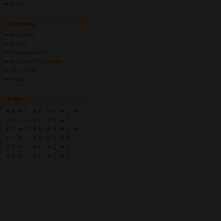
ArWiki
Anamenü
Ana Sayfa
Profilim
Repertuarlarım
Akor/Tab/Söz Gönder
Giriş Yapın
İletişim
İndex
A
F
K
P
U
Z
B
G
L
Q
Ü
+
C
H
M
R
V
?
Ç
I
N
S
W
D
İ
O
Ş
X
E
J
Ö
T
Y