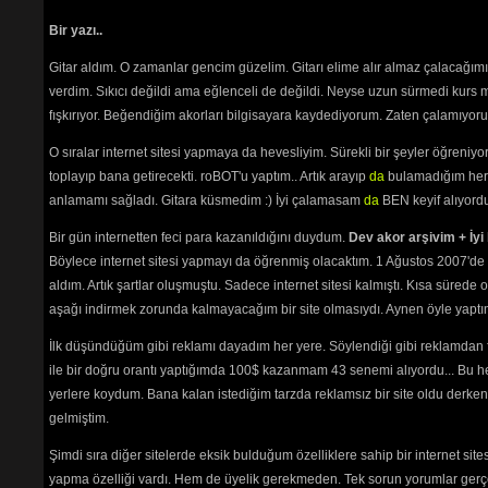
Bir yazı..
Gitar aldım. O zamanlar gencim güzelim. Gitarı elime alır almaz çalacağım
verdim. Sıkıcı değildi ama eğlenceli de değildi. Neyse uzun sürmedi kurs m
fışkırıyor. Beğendiğim akorları bilgisayara kaydediyorum. Zaten çalamıyorum
O sıralar internet sitesi yapmaya da hevesliyim. Sürekli bir şeyler öğren
toplayıp bana getirecekti. roBOT'u yaptım.. Artık arayıp
da
bulamadığım her 
anlamamı sağladı. Gitara küsmedim :) İyi çalamasam
da
BEN keyif alıyord
Bir gün internetten feci para kazanıldığını duydum.
Dev akor arşivim + İyi 
Böylece internet sitesi yapmayı da öğrenmiş olacaktım. 1 Ağustos 2007'de 
aldım. Artık şartlar oluşmuştu. Sadece internet sitesi kalmıştı. Kısa sürede
aşağı indirmek zorunda kalmayacağım bir site olmasıydı. Aynen öyle yaptım.
İlk düşündüğüm gibi reklamı dayadım her yere. Söylendiği gibi reklamdan
ile bir doğru orantı yaptığımda 100$ kazanmam 43 senemi alıyordu... Bu he
yerlere koydum. Bana kalan istediğim tarzda reklamsız bir site oldu derken
gelmiştim.
Şimdi sıra diğer sitelerde eksik bulduğum özelliklere sahip bir internet sit
yapma özelliği vardı. Hem de üyelik gerekmeden. Tek sorun yorumlar gerçe