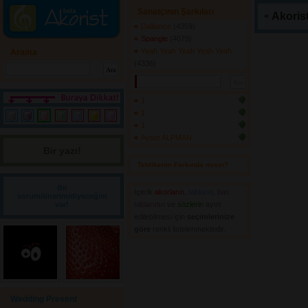
Sanatçının Şarkıları
Akorist
Dalliance
(4359) 
Spangle
(4079) 
Yeah Yeah Yeah Yeah Yeah
Arama
(4336) 
1
1
1
Ayten ALPMAN
Bir yazı! 
Tehlikenin Farkında mısın? 
Bir
İçerik
akorların
,
tabların
,
bas
sorum/önerim/diyeceğim
var!
tablarının
ve 
sözlerin
ayırt 
edilebilmesi için
seçimlerinize
göre
renkli listelenmektedir.
Wedding Present