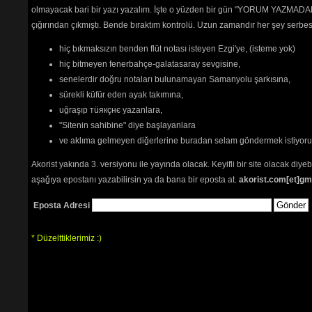
olmayacak bari bir yazı yazalım. İşte o yüzden bir gün "YORUM YAZMADAN
çığırından çıkmıştı. Bende bıraktım kontrolü. Uzun zamandır her şey serb
hiç bıkmaksızın benden flüt notası isteyen Ezgi'ye, (isteme yok)
hiç bitmeyen fenerbahçe-galatasaray sevgisine,
senelerdir doğru notaları bulunamayan Samanyolu şarkısına,
sürekli küfür eden ayak takımına,
uğraşıp тüякçнє yazanlara,
"Sitenin sahibine" diye başlayanlara
ve aklıma gelmeyen diğerlerine buradan selam göndermek istiyor
Akorist yakında 3. versiyonu ile yayında olacak. Keyifli bir site olacak diy
aşağıya epostanı yazabilirsin ya da bana bir eposta at.
akorist.com[et]gm
Eposta Adresi
* Düzelttiklerimiz :)