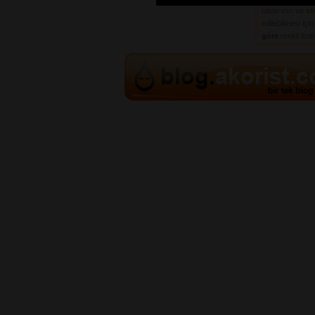
tablarının
ve 
sö
edilebilmesi içi
göre
renkli list