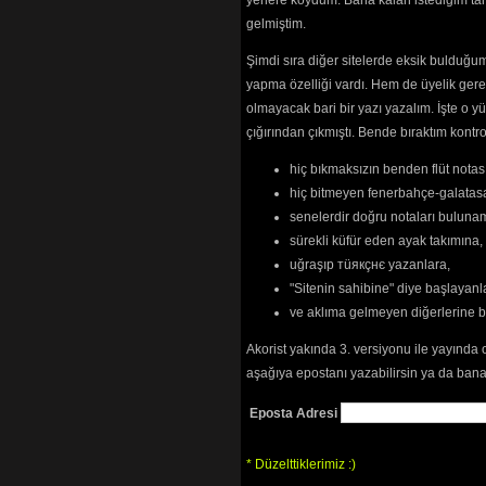
yerlere koydum. Bana kalan istediğim tarz
Olmasaydı S
gelmiştim.
(16382) 
Öyle Bir Yer
Şimdi sıra diğer sitelerde eksik bulduğum 
Öyle Bir Yerd
yapma özelliği vardı. Hem de üyelik ger
Sabır Kalmad
Şafak Türkü
olmayacak bari bir yazı yazalım. İşte 
Şiire Gazele
(
çığırından çıkmıştı. Bende bıraktım kon
Uçun Kuşlar
(
Yakarım Gece
hiç bıkmaksızın benden flüt notası
Yalancı Ayrılı
hiç bitmeyen fenerbahçe-galatasa
Yaşamadın S
senelerdir doğru notaları bulun
Yazamadım
(
sürekli küfür eden ayak takımına,
Yorgun Demo
uğraşıp тüякçнє yazanlara,
"Sitenin sahibine" diye başlayanl
basim belada
ve aklıma gelmeyen diğerlerine 
Başım belada
diyarbakır ha
Akorist yakında 3. versiyonu ile yayında 
kudur
aşağıya epostanı yazabilirsin ya da bana
le çavreşamı
manga
Eposta Adresi
Tehlikenin Far
* Düzelttiklerimiz :)
İçerik
akorların