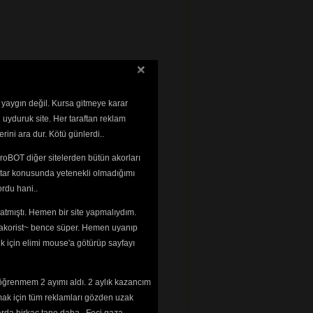
 yaygın değil. Kursa gitmeye karar
 uyduruk site. Her taraftan reklam
rini ara dur. Kötü günlerdi..
roBOT diğer sitelerden bütün akorları
tar konusunda yetenekli olmadığımı 
rdu hani..
tmıştı. Hemen bir site yapmalıydım. 
 ~akorist~ bence süper. Hemen uyanıp
ek için elimi mouse'a götürüp sayfayı
öğrenmem 2 ayımı aldı. 2 aylık kazancım
mak için tüm reklamları gözden uzak