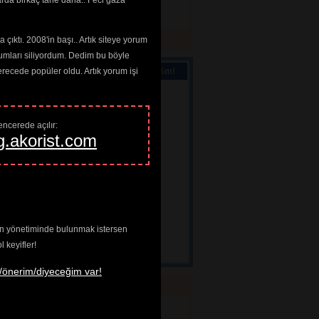
arda birkaç tane daha.. Feci gaza
çıktı. 2008'in başı.. Artık siteye yorum
umları siliyordum. Dedim bu böyle
cede popüler oldu. Artık yorum işi
ternete sansï¿½r deï¿½il, sï¿½rat lazï¿½m!
ncerede açılır: 
g.akorist.com
enin yönetiminde bulunmak istersen
keyifler!
/önerim/diyeceğim var!