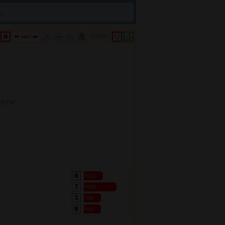
.
0 puan 
krar

%15
%69
%8
%8