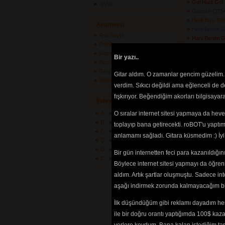
Gel Hadi Gel
ArWiki
Giderim
(2754
Hadi Bize Gid
Anamenü
Hani Benim G
Ana Sayfa
Hani Benim G
Profilim
(3465) 
Repertuarlarım
Hikayemiz
(26
Bir yazı..
Akor/Tab/Söz Gönder
Kaçakçı Kur
Giriş Yapın
Gitar aldım. O zamanlar gencim güzelim. 
Kadınlar
(2664
İletişim
Kafama Sıkar
verdim. Sıkıcı değildi ama eğlenceli de 
Kara Yazı
(37
fışkırıyor. Beğendiğim akorları bilgisaya
İndex
Karanlıkta
(30
Karayazı
(713
A
O sıralar internet sitesi yapmaya da hev
F
K
P
U
Z
Kardelenler A
B
G
L
Q
Ü
+
toplayıp bana getirecekti. roBOT'u yaptım.
Kendine İyi B
C
H
M
R
V
?
anlamamı sağladı. Gitara küsmedim :) İ
Kum Gibi
(350
Ç
I
N
S
W
Lili Marlen T
D
İ
O
Ş
X
Bir gün internetten feci para kazanıldığ
Lilimarlen Tü
E
J
Ö
T
Y
Böylece internet sitesi yapmayı da öğren
Memleket Has
Metrisin Ön
aldım. Artık şartlar oluşmuştu. Sadece in
(3219) 
aşağı indirmek zorunda kalmayacağım bir 
Mülteci
(2644)
Ne Yandasın 
İlk düşündüğüm gibi reklamı dayadım her
(2550) 
ile bir doğru orantı yaptığımda 100$ kaz
Nerden Bilece