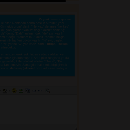
Kaynak:
www.zoque.net
le biter. Noktadan sonra boşluk bırakılır, yeni 
eğim, gidiyorum" denir. "Herkez" denmez "herkes"
kuyanı yorar. "Yanlız" değil "Yalnız" denir. "ğ"
e" denir. "Dahi" anlamındaki "de" ayrı yazılır.
"OKmi?" değil, "Tamam mı?" denir. "ahmet, belgin,
erin ilk harfleri büyük yazılır. "ki" eki, bağlaç
lır. "v" yerine "w" yazılmaz.
Yani Türkçe, Türkçe
linecektir. 
tmenize gerek yok, lütfen sadece alakalı ve 
e etmeniz için konmuştur. Arka plan renginde ya da
tirebilir, lütfen dikkat edelim. "Güzel", "Bu
a ilan etmeyin. Sanatçılar hakkında bilgi girmek
lerinizi 
iletisim@akorist.com
adresine yollayın. 