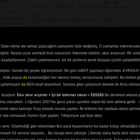
(3058) 
C 
Bb 
Am
Gün olur şafaklanır karanlıklar bin parçaya

) 
elim
(3363) 
Dm 
C
ençliğim
(4251) 
Denizlerda dalgalandım taşları oymak için

ençliğim Nerde
Bb
Doruklara sevdalandım ışığa doymak için

C 
Bb 
Am
30) 
Irmaklarda durulandım dağları duymak için

ban
(4923) 
Gitarı elime alır almaz çalacağımı sanardım öyle değilmiş. O zamanlar internet pek
) 
Şiir : 'bir kus ciz yavrum yuzume gozyasinla

 Giderim
(3977) 
değildi. Neyse uzun sürmedi kurs maceram. İnternete daldım, akor arıyorum. Bir sürü
Bir kus tel tel kirpiklerim kanat olsun

98) 
Bir kus cirpinan kalbi dudagimda

ra kaydediyorum. Zaten çalamıyorum, bir de yüzlerce word dosyası içinde çalabildikle
62) 
Bir kus sicakligin beni bulsun

Bahar gelmis balam benim

9) 
esliyim. Sürekli bir şeyler öğreniyorum. Bir gün roBOT yapmayı öğrendim. EVREKA! 
Bahar gelmis dayanmis

çınca
(2393) 
Dalda yaprak bebecigim

. Artık arayıp
da
bulamadığım her akorun birkaç versiyonuna sahiptim. Bu bolluk gi
ak
(3779) 
Suda kopuk uyanmis

yi çalamasam
da
BEN keyif alıyordum. Sorana gitar çalıyorum demek de fena olmuyo
Kuzulara ozenmis kizim benim

5) 
Korpe sesler dinlenmis

ürküsü
(2760) 
Ay isiginda yanmis yavrucugum

ını duydum.
Dev akor arşivim + İyi bir internet sitesi = $$$$$$
Bu denklem aklıma ya
rküsü
(2226) 
Onun icin beyazmis'

miş olacaktım. 1 Ağustos 2007'de gece yarısı uyurken süper bir isim aklıma geldi.
reti
(5638) 
Dm 
C
ünde Durdum
ternet sitesi kalmıştı. Kısa sürede onuda yaptım. İlk kriterim her sayfada akoru görm
Şarkılar gelir geçer bir heceden bir heceye

site olmasıydı. Aynen öyle yaptım. Tıklıyorsun pat diye akor.
Bb
 
Yüreğim yare yare yankılanır bin acıya

C 
Bb 
Am
Sürmeli Palazım
 yere. Söylendiği gibi reklamdan feci para kazanmanın bu kadar kolay olmadığını 
Gün olur ufalanır karanlıklar bin parçaya

anmam 43 senemi alıyordu... Bu hesap beni yıkmıştı :) Bende daha fazla sinir olma
ksiniz
(3681) 
  [  Turk.fatih@gmail.com   ]
