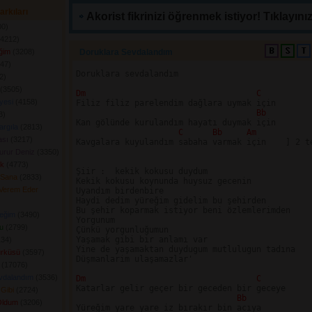
arkıları
Akorist fikrinizi öğrenmek istiyor! Tıklayınız
0) 
4212) 
ğim
(3208) 
Doruklara Sevdalandım 
47) 
Doruklara sevdalandım

) 
(3505) 
Dm 
C
iyesi
(4158) 
Filiz filiz parelendim dağlara uymak için

Bb
) 
Kan gölünde kurulandım hayatı duymak için

argıla
(2813) 
C 
Bb 
Am
ası
(3217) 
Kavgalara kuyulandım sabaha varmak için    ] 2 te
urur Deniz
(3350) 
ik
(4773) 
Şiir :  kekik kokusu duydum

 Sana
(2833) 
Kekik kokusu koynunda huysuz gecenin

 Verem Eder
Uyandım birdenbire

Haydi dedim yüreğim gidelim bu şehirden

Bu şehir koparmak istiyor beni özlemlerimden

eğim
(3490) 
Yorgunum

u
(2799) 
Çünkü yorgunluğumun

Yaşamak gibi bir anlamı var

34) 
Yine de yaşamaktan duydugum mutlulugun tadına

ürküsü
(3597) 
Düşmanlarim ulaşamazlar'

(17076) 
vdalandım
(3536) 
Dm 
C
Katarlar gelir geçer bir geceden bir geceye

 Gibi
(2724) 
Bb
Oldum
(3206) 
Yüreğim yare yare iz bırakır bin acıya
