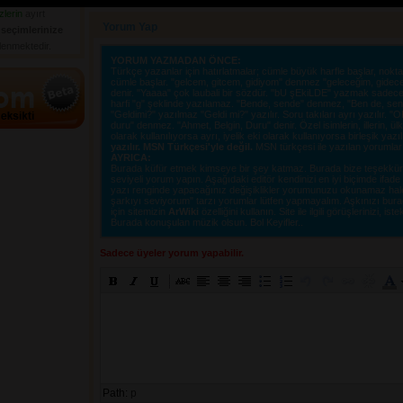
zlerin
ayırt 
Yorum Yap
n
seçimlerinize
elenmektedir.
YORUM YAZMADAN ÖNCE:
Türkçe yazanlar için hatırlatmalar; cümle büyük harfle başlar, nokta i
cümle başlar. "gelcem, gitcem, gidiyom" denmez "geleceğim, gidec
denir. "Yaaaa" çok laubali bir sözdür. "bU şEkiLDE" yazmak sadece o
harfi "g" şeklinde yazılamaz. "Bende, sende" denmez, "Ben de, sen d
"Geldimi?" yazılmaz "Geldi mi?" yazılır. Soru takıları ayrı yazılır. 
duru" denmez. "Ahmet, Belgin, Duru" denir. Özel isimlerin, illerin, ülkel
olarak kullanılıyorsa ayrı, iyelik eki olarak kullanıyorsa birleşik yazı
yazılır. MSN Türkçesi'yle değil.
MSN türkçesi ile yazılan yorumlar si
AYRICA:
Burada küfür etmek kimseye bir şey katmaz. Burada bize teşekkür e
seviyeli yorum yapın. Aşağıdaki editör kendinizi en iyi biçimde ifad
yazı renginde yapacağınız değişiklikler yorumunuzu okunamaz hale ge
şarkıyı seviyorum" tarzı yorumlar lütfen yapmayalım. Aşkınızı burad
için sitemizin
ArWiki
özelliğini kullanın. Site ile ilgili görüşlerinizi, istek
Burada konuşulan müzik olsun. Bol Keyifler..
Sadece üyeler yorum yapabilir.
Path:
p