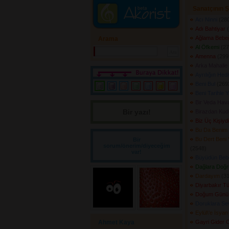
Sanatçının Ş
Acı Ninni
(280
Adı Bahtiyar
(
Ağlama Bebe
Arama
Al Öfkemi
(27
Amenna
(2992
Arka Mahalle
Ayrılığın Hed
Beni Bul
(2693
Beni Tarihle Y
Bir Veda Hav
Bir yazı! 
Birazdan Kud
Biz Üç Kişiyd
Bu Da Benim
Bu Dert Beni
Bir
sorum/önerim/diyeceğim
(2548) 
var!
Büyüdün Beb
Dağlara Doğr
Dardayım
(31
Diyarbakır T
Doğum Günü
Doruklara Se
Eylül\'e İsyan
Ahmet Kaya
Gayri Gider 