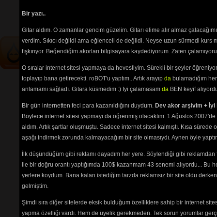
birleşi
tablarının
ve 
sözlerin
ayırt 
Türkçes
Bir yazı..
edilebilmesi için
seçimlerinize
AYRIC
göre
renkli listelenmektedir.
Gitar aldım. O zamanlar gencim güzelim. Gitarı elime alır almaz çalacağım
Burada
etmeniz
verdim. Sıkıcı değildi ama eğlenceli de değildi. Neyse uzun sürmedi kurs m
Aşağıda
fışkırıyor. Beğendiğim akorları bilgisayara kaydediyorum. Zaten çalamıyorum
plan re
O sıralar internet sitesi yapmaya da hevesliyim. Sürekli bir şeyler öğren
okunama
toplayıp bana getirecekti. roBOT'u yaptım.. Artık arayıp
da
bulamadığım her 
seviyor
Sanatçı
anlamamı sağladı. Gitara küsmedim :) İyi çalamasam
da
BEN keyif alıyord
Site ile
Bir gün internetten feci para kazanıldığını duydum.
Dev akor arşivim + İyi 
yollayı
Böylece internet sitesi yapmayı da öğrenmiş olacaktım. 1 Ağustos 2007'de 
aldım. Artık şartlar oluşmuştu. Sadece internet sitesi kalmıştı. Kısa sürede
Sadece üyele
aşağı indirmek zorunda kalmayacağım bir site olmasıydı. Aynen öyle yaptım.
İlk düşündüğüm gibi reklamı dayadım her yere. Söylendiği gibi reklamdan
ile bir doğru orantı yaptığımda 100$ kazanmam 43 senemi alıyordu... Bu he
yerlere koydum. Bana kalan istediğim tarzda reklamsız bir site oldu derken
gelmiştim.
Şimdi sıra diğer sitelerde eksik bulduğum özelliklere sahip bir internet sit
Path:
p
yapma özelliği vardı. Hem de üyelik gerekmeden. Tek sorun yorumlar gerçe