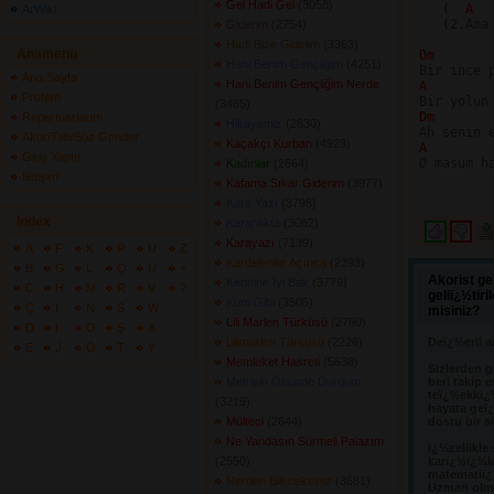
Gel Hadi Gel
(3058) 
   (  
A 
ArWiki
   (2.Ama
Giderim
(2754) 
Hadi Bize Gidelim
(3363) 
Anamenü
Dm 
Hani Benim Gençliğim
(4251) 
Ana Sayfa
Hani Benim Gençliğim Nerde
A 
Profilim
(3465) 
Dm 
Repertuarlarım
Hikayemiz
(2630) 
Akor/Tab/Söz Gönder
Kaçakçı Kurban
(4923) 
A 
Giriş Yapın
O masum h
Kadınlar
(2664) 
İletişim
Kafama Sıkar Giderim
(3977) 
Kara Yazı
(3798) 
İndex
Karanlıkta
(3062) 
Karayazı
(7139) 
A
F
K
P
U
Z
Kardelenler Açınca
(2393) 
B
G
L
Q
Ü
+
Akorist ge
Kendine İyi Bak
(3779) 
C
H
M
R
V
?
geliï¿½tir
Kum Gibi
(3505) 
Ç
I
N
S
W
misiniz?
Lili Marlen Türküsü
(2760) 
D
İ
O
Ş
X
Lilimarlen Türküsü
(2226) 
Deï¿½erli a
E
J
Ö
T
Y
Memleket Hasreti
(5638) 
Sizlerden g
Metrisin Önünde Durdum
beri takip e
teï¿½ekkï¿
(3219) 
hayata geï¿
Mülteci
(2644) 
dostu bir s
Ne Yandasın Sürmeli Palazım
ï¿½zellikle
(2550) 
karï¿½ï¿½l
matematiï¿½
Nerden Bileceksiniz
(3681) 
Uzman olma