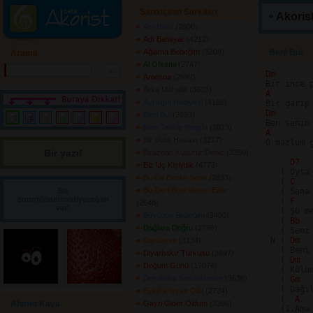
Sanatçının Şarkıları
Akorist
Acı Ninni
(2800) 
Adı Bahtiyar
(4212) 
Ağlama Bebeğim
(3208) 
Beni Bul 
Arama
Al Öfkemi
(2747) 
Dm 
Amenna
(2992) 
Arka Mahalle
(3505) 
A 
Ayrılığın Hediyesi
(4158) 
Dm 
Beni Bul
(2693) 
Beni Tarihle Yargıla
(2813) 
A 
Bir Veda Havası
(3217) 
O mazlum 
Bir yazı! 
Birazdan Kudurur Deniz
(3350) 
D7 
Biz Üç Kişiydik
(4773) 
   ( Oysa
Bu Da Benim Sana
(2833) 
   ( 
C 
Bu Dert Beni Verem Eder
Bir
   ( Sana
sorum/önerim/diyeceğim
   ( 
F 
(2548) 
var!
   ( Şu m
Büyüdün Bebeğim
(3490) 
   ( 
Bb 
Dağlara Doğru
(2799) 
   ( Seni 
 N ( 
Dm 
Dardayım
(3134) 
   ( Beni
Diyarbakır Türküsü
(3597) 
   ( 
Dm 
Doğum Günü
(17076) 
   ( Külü
Doruklara Sevdalandım
(3536) 
   ( 
Gm 
   ( Dağı
Eylül\'e İsyan Gibi
(2724) 
   (  
A 
Ahmet Kaya
Gayri Gider Oldum
(3206) 
   (1.Ama