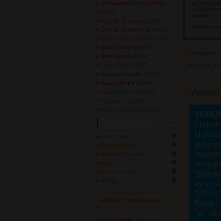
Olmasaydı Sonumuz Böyle
gï¿½nï¿½llï
ï¿½lgilene
(16382) 
adresine e-
Öyle Bir Yerdeyim
(2889) 
Akorist.co
Öyle Bir Yerdeyim Ki
(4481) 
Sabır Kalmadı İçimde
(2365) 
Şafak Türküsü
(3826) 
Yorumlar 
Şiire Gazele
(3560) 
Henüz bir yo
Uçun Kuşlar
(4326) 
Yakarım Geceleri
(4079) 
Yalancı Ayrılık
(2688) 
Yorum
Yaşamadın Sen
(3830) 
Yazamadım
(2332) 
Yorgun Demokrat
(6714) 
YORU
Türkçe 
Noktada
basim belada
gidiyo
Başım belada
"herke
diyarbakır hasreti
okuyanı
kudur
le çavreşamın
"Bende,
manga
ayrı ya
"OKmi?
Tehlikenin Farkında mısın? 
Belgin, 
"ki" ek
İçerik
akorların
,
tabların
,
bas