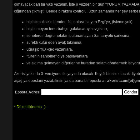
olmayacak bari bir yazı yazalım. İşte o yüzden bir gün "YORUM YAZMADAN
çığırından çıkmıştı. Bende bıraktım kontrolü. Uzun zamandır her şey serb
hiç bıkmaksızın benden flüt notası isteyen Ezgi'ye, (isteme yok)
hiç bitmeyen fenerbahçe-galatasaray sevgisine,
senelerdir doğru notaları bulunamayan Samanyolu şarkısına,
sürekli küfür eden ayak takımına,
uğraşıp тüякçнє yazanlara,
"Sitenin sahibine" diye başlayanlara
ve aklıma gelmeyen diğerlerine buradan selam göndermek istiyor
Akorist yakında 3. versiyonu ile yayında olacak. Keyifli bir site olacak diy
aşağıya epostanı yazabilirsin ya da bana bir eposta at.
akorist.com[et]gm
Eposta Adresi
* Düzelttiklerimiz :)