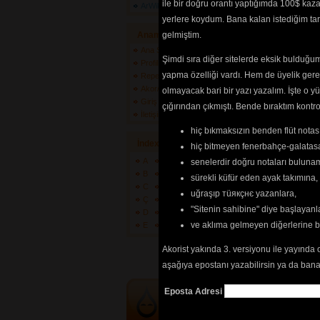
ile bir doğru orantı yaptığımda 100$ kaz
Prison Break
ArWiki
Punishment 
yerlere koydum. Bana kalan istediğim tarz
Screamager
Anamenü
gelmiştim.
Sky High Mc
Ana Sayfa
Stop It
(4809) 
Şimdi sıra diğer sitelerde eksik bulduğum 
Profilim
Stories
(4527)
yapma özelliği vardı. Hem de üyelik ger
Repertuarlarım
Suing God
(4
Akor/Tab/Söz Gönder
olmayacak bari bir yazı yazalım. İşte 
Teethgrinder
Giriş Yapın
çığırından çıkmıştı. Bende bıraktım kon
Therapy Var
İletişim
Trigger Insid
hiç bıkmaksızın benden flüt notası
Turn
(4805) 
İndex
Where Eagle
hiç bitmeyen fenerbahçe-galatasa
A
F
K
P
U
Z
senelerdir doğru notaları bulun
B
G
L
Q
Ü
+
sürekli küfür eden ayak takımına,
C
H
M
R
V
?
uğraşıp тüякçнє yazanlara,
Tehlikenin Far
Ç
I
N
S
W
"Sitenin sahibine" diye başlayanl
D
İ
O
Ş
X
İçerik
akorların
ve aklıma gelmeyen diğerlerine 
E
J
Ö
T
Y
tablarının
ve 
sö
Akorist yakında 3. versiyonu ile yayında 
edilebilmesi içi
göre
renkli list
aşağıya epostanı yazabilirsin ya da bana
Eposta Adresi