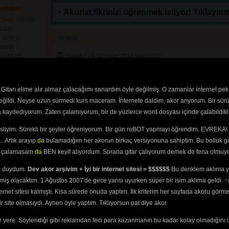
arkıları
Akorist fikrinizi öğrenmek istiyor! Tıklayınız
Clarity
(84208) 
5114) 
s
(4797) 
ArWiki 
4981) 
Guest
| 
10 Nisan 2014 saat 15:37
ve
(5143) 
what drug company makes levitra
brand cialis cheap
buy accutane on
e Law
(4654) 
ise
(4656) 
 Manson
(5448) 
Guest
| 
15 Mart 2014 saat 12:33
Gitarı elime alır almaz çalacağımı sanardım öyle değilmiş. O zamanlar internet pek
4891) 
life insurance quotes
viagra online
compare car insurance
insurance f
değildi. Neyse uzun sürmedi kurs maceram. İnternete daldım, akor arıyorum. Bir sürü
insurance
(4483) 
ra kaydediyorum. Zaten çalamıyorum, bir de yüzlerce word dosyası içinde çalabildikle
(5572) 
ds
(5033) 
Guest
| 
24 Şubat 2014 saat 12:16
esliyim. Sürekli bir şeyler öğreniyorum. Bir gün roBOT yapmayı öğrendim. EVREKA! 
anism
(4700) 
marymeganhoward.com
marymeganhoward.com
(4802) 
. Artık arayıp
da
bulamadığım her akorun birkaç versiyonuna sahiptim. Bu bolluk gi
0) 
yi çalamasam
da
BEN keyif alıyordum. Sorana gitar çalıyorum demek de fena olmuyo
Guest
| 
19 Şubat 2014 saat 22:33
) 
Twitter: Maybe it would help you if you didn't look at things as diet fo
ını duydum.
Dev akor arşivim + İyi bir internet sitesi = $$$$$$
should do often, like every 2-3 hours), think to yourself what benefit am
Bu denklem aklıma ya
you CAN'T eat b/c you're trying to firm up, try thinking of what you 
 
miş olacaktım. 1 Ağustos 2007'de gece yarısı uyurken süper bir isim aklıma geldi.
important that what you don't eat. And the little things do add up. For 
) 
get them without salt. No need for that extra sodium. And drink TONS o
ternet sitesi kalmıştı. Kısa sürede onuda yaptım. İlk kriterim her sayfada akoru görm
get into a habit of really staying hydrated, you realize how much bette
3) 
remember, the more natural a food is, and the less processed, the bette
site olmasıydı. Aynen öyle yaptım. Tıklıyorsun pat diye akor.
(4712) 
2012 at 8:24 amTwitter: Hi , Thanks for the comment, I'm a bit puzzled
foods as diet foods and I'm not trying to lose weight. I'm fit, active, 
(4965) 
in great shape then too, I just never stopped exercising.Even when I at
 yere. Söylendiği gibi reklamdan feci para kazanmanın bu kadar kolay olmadığını 
ty
(5018) 
lot to do with the food choices I made, and I'm also active physically.