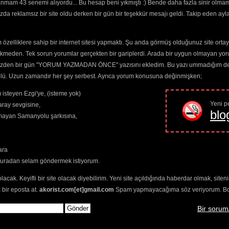
than any quick fix that some people will claim. I'm a whole foods vegan
anmam 43 senemi alıyordu... Bu hesap beni yıkmıştı :) Bende daha fazla sinir olma
er
(5386) 
but occasionally I do take a break from cooked meals and supplement 
Kiss
(5278) 
da reklamsız bir site oldu derken bir gün bir teşekkür mesajı geldi. Takip eden ayl
posted..[]
(4426) 
kay
(4378) 
Guest
| 
19 Şubat 2014 saat 14:25
özelliklere sahip bir internet sitesi yapmaktı. Şu anda görmüş olduğunuz site ortaya 
Love the spam graphic! I do love the cnemmots you make about my pos
 
recently posted..[] Reply:July 28th, 2012 at 3:15 pmTwitter: Thanks , I 
ekmeden. Tek sorun yorumlar gerçekten bir gariplerdi. Arada bir uygun olmayan yor
like that; overwhelmed by spam!Opal recently posted..[]
949) 
o yüzden bir gün "YORUM YAZMADAN ÖNCE" yazısını ekledim. Bu yazı ummadığım dere
(4811) 
trolü. Uzun zamandır her şey serbest. Ayrıca yorum konusuna değinmişken;
ious
(5097) 
ArWiki Ekle
e
(4566) 
 isteyen Ezgi'ye, (isteme yok)
s Dare
(4638) 
Yeni pe
ray sevgisine,
blo
amayan Samanyolu şarkısına,
kında mısın? 
ara
,
tabların
,
bas
buradan selam göndermek istiyorum.
zlerin
ayırt 
olacak. Keyifli bir site olacak diyebilirim. Yeni site açıldığında haberdar olmak, sit
n
seçimlerinize
elenmektedir.
 bir eposta at.
akorist.com[et]gmail.com
Spam yapmayacağıma söz veriyorum. Bol 
Bir sorum