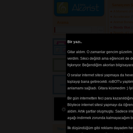
Sanatçının Ş
A Moment of 
Accelerator
(
Animal Bone
Arama
Bloody Blue
(
Bowels of Lo
Breaking Th
Bir yazı..
Church of No
Dancin With
Gitar aldım. O zamanlar gencim güzelim. 
Deep Sleep
(
verdim. Sıkıcı değildi ama eğlenceli de 
Die Laughing
Bir yazı! 
fışkırıyor. Beğendiğim akorları bilgisaya
Die Laughing
Disgracelan
O sıralar internet sitesi yapmaya da hev
Human Mach
Hypermania
Bir
toplayıp bana getirecekti. roBOT'u yaptım.
sorum/önerim/diyeceğim
Iron Man
(548
anlamamı sağladı. Gitara küsmedim :) İ
var!
Isolation
(5295
Loose
(4868) 
Bir gün internetten feci para kazanıldığ
Misery
(4506)
Böylece internet sitesi yapmayı da öğren
Nausea
(4768
aldım. Artık şartlar oluşmuştu. Sadece in
Nowhere
(498
aşağı indirmek zorunda kalmayacağım bir 
Opal Mantra
Opal Mantra
İlk düşündüğüm gibi reklamı dayadım her
Therapy
Perversonali