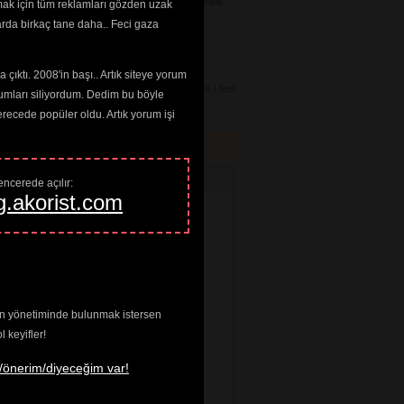
, so I eat as close to the natural source as possible,
mak için tüm reklamları gözden uzak
my day with appropriate juices. Opal recently
arda birkaç tane daha.. Feci gaza
çıktı. 2008'in başı.. Artık siteye yorum
ts! And, I enjoy reading your blog.curls and q
saw that graphic and burst out laughing, at times I feel
umları siliyordum. Dedim bu böyle
cede popüler oldu. Artık yorum işi
ncerede açılır: 
g.akorist.com
enin yönetiminde bulunmak istersen
keyifler!
/önerim/diyeceğim var!