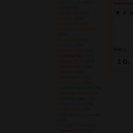
Esrarlı Gözler
(2947) 
Sadece üyele
Evlat
(2794) 
Evvele Huda
(2830) 
Farklıyız
(2468) 
Faydası Yok
(2451) 
Feryadı Mı Duymadın Mı
(2549) 
Garip Dünya
(2170) 
Garipler
(4294) 
Path:
p
Gariplerin Çilesi
(2362) 
Gel Bana Doğru
(3270) 
Gidecek Bir Gün
(2658) 
Gitmeyin Yıllar
(3681) 
Gökyüzü
(3068) 
Gönül Nikahı
(2765) 
Gönül Rüzgarı
(2409) 
Gözleri Fettan Güzel
(7603) 
Gözünden Tanırım
(4123) 
Gözünün Yeşiline
(2931) 
Güldür Yüzümü
(4933) 
Güle Güle Git
(2446) 
Gün Doğmuyor Pencereme
(2690) 
Günahkar Oldum
(2783) 
Haberimiz Yok
(5539) 