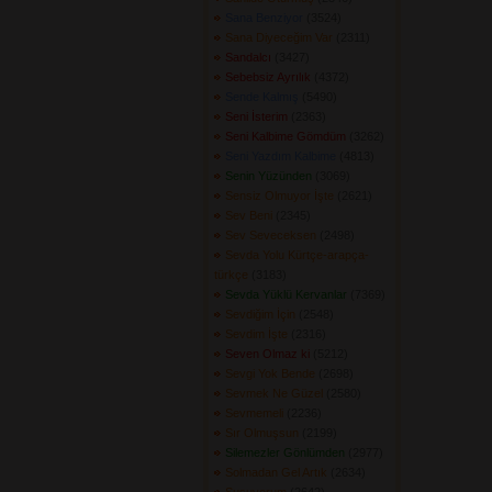
Sana Benziyor
(3524) 
Sana Diyeceğim Var
(2311) 
Sandalcı
(3427) 
Sebebsiz Ayrılık
(4372) 
Sende Kalmış
(5490) 
Seni İsterim
(2363) 
Seni Kalbime Gömdüm
(3262) 
Seni Yazdım Kalbime
(4813) 
Senin Yüzünden
(3069) 
Sensiz Olmuyor İşte
(2621) 
Sev Beni
(2345) 
Sev Seveceksen
(2498) 
Sevda Yolu Kürtçe-arapça-
türkçe
(3183) 
Sevda Yüklü Kervanlar
(7369) 
Sevdiğim İçin
(2548) 
Sevdim İşte
(2316) 
Seven Olmaz ki
(5212) 
Sevgi Yok Bende
(2698) 
Sevmek Ne Güzel
(2580) 
Sevmemeli
(2236) 
Sır Olmuşsun
(2199) 
Silemezler Gönlümden
(2977) 
Solmadan Gel Artık
(2634) 