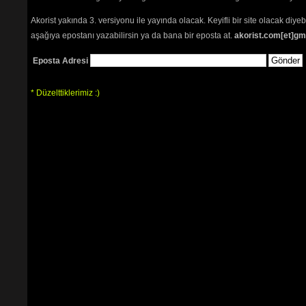
Akorist yakında 3. versiyonu ile yayında olacak. Keyifli bir site olacak diy
aşağıya epostanı yazabilirsin ya da bana bir eposta at.
akorist.com[et]gm
Eposta Adresi
* Düzelttiklerimiz :)