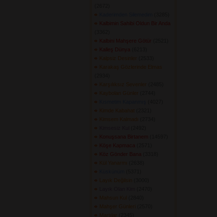
(2672) 
Kaderimden Silemedim
(3285) 
Kalbimin Sahibi Oldun Bir Anda
(3362) 
Kalbini Mahşere Götür
(2521) 
Kalleş Dünya
(6213) 
Kalpsiz Desinler
(2533) 
Karakaş Gözlerinde Elmas
(2934) 
Karşılıksız Sevenler
(2485) 
Kaybolan Günler
(2744) 
Kısmetim Kapanmış
(4027) 
Kimde Kabahat
(2321) 
Kimsem Kalmadı
(2734) 
Kimsesiz Kul
(2492) 
Konuşsana Birtanem
(14597) 
Köşe Kapmaca
(2571) 
Köz Gönder Bana
(3318) 
Kül Yanarmı
(2638) 
Küskünüm
(5371) 
Layık Değilsin
(3000) 
Layık Olan Kim
(2470) 
Mahsun Kul
(2840) 
Mahşer Günleri
(2570) 
Martılar
(2345) 