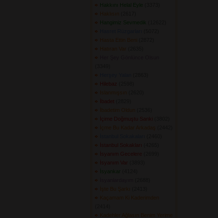
Hakkını Helal Eyle
(3373) 
Haklısın
(2617) 
Hangimiz Sevmedik
(12622) 
Hasret Rüzgarları
(5072) 
Hasta Ettin Beni
(2872) 
Hatıran Var
(2635) 
Her Şey Gönlünce Olsun
(3349) 
Herşey Yalan
(2863) 
Hilebaz
(2598) 
Islanmışsın
(2620) 
İbadet
(2829) 
İbadetim Oldun
(2536) 
İçime Doğmuştu Sanki
(3802) 
İçme Bu Kadar Arkadaş
(2442) 
İstanbul Sokakaları
(2460) 
İstanbul Sokakları
(4265) 
İsyanım Gecelere
(2699) 
İsyanım Var
(3893) 
İsyankar
(4124) 
İsyanlardayım
(2688) 
İşte Bu Şarkı
(2413) 
Kaçamam Ki Kaderimden
(2414) 
Kadehler Ağlasın Benim Yerime