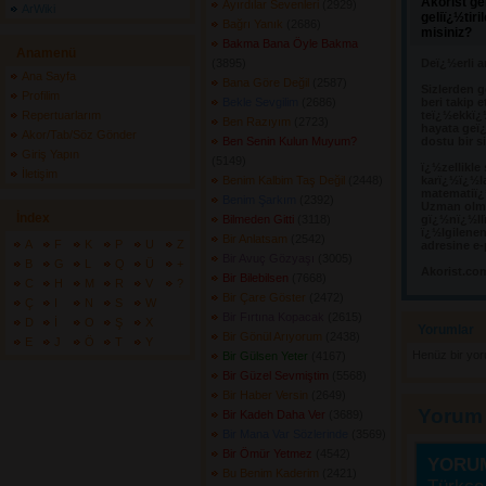
Akorist ge
Ayırdılar Sevenleri
(2929) 
ArWiki
geliï¿½tir
Bağrı Yanık
(2686) 
misiniz?
Bakma Bana Öyle Bakma
Anamenü
(3895) 
Deï¿½erli a
Ana Sayfa
Bana Göre Değil
(2587) 
Sizlerden g
Profilim
Bekle Sevgilim
(2686) 
beri takip e
Repertuarlarım
teï¿½ekkï¿
Ben Razıyım
(2723) 
hayata geï¿
Akor/Tab/Söz Gönder
Ben Senin Kulun Muyum?
dostu bir s
Giriş Yapın
(5149) 
ï¿½zellikle
İletişim
Benim Kalbim Taş Değil
(2448) 
karï¿½ï¿½l
matematiï¿½
Benim Şarkım
(2392) 
Uzman olma
İndex
Bilmeden Gitti
(3118) 
gï¿½nï¿½llï
ï¿½lgilene
Bir Anlatsam
(2542) 
A
F
K
P
U
Z
adresine e-
Bir Avuç Gözyaşı
(3005) 
B
G
L
Q
Ü
+
Akorist.co
Bir Bilebilsen
(7668) 
C
H
M
R
V
?
Bir Çare Göster
(2472) 
Ç
I
N
S
W
Bir Fırtına Kopacak
(2615) 
D
İ
O
Ş
X
Yorumlar 
Bir Gönül Arıyorum
(2438) 
E
J
Ö
T
Y
Henüz bir yo
Bir Gülsen Yeter
(4167) 
Bir Güzel Sevmiştim
(5568) 
Bir Haber Versin
(2649) 
Yorum
Bir Kadeh Daha Ver
(3689) 
Bir Mana Var Sözlerinde
(3569) 
Bir Ömür Yetmez
(4542) 
YORU
Bu Benim Kaderim
(2421) 