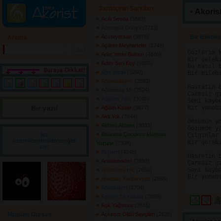
Sanatçının Şarkıları
Akorist
Acılı Sevda
(3363) 
Acımasız Dünya
(2713) 
Acımıyorsan
(3976) 
Bir Bilebils
Arama
Açılsın Meyhaneler
(2748) 
Gözlerim k
Adet Yerini Bulsun
(4660) 
Bir gelebi
Adını Sen Koy
(9065) 
Bu nasıl 
Ağır Yaralı
(3240) 
Bir bilebi
Ağlamaklıyım
(2583) 
Hasretin b
Ağlanmaz Mı
(2524) 
Çaresiz gi
Ağlatan Yıllar
(3006) 
Seni kaybe
Bir yazı! 
Bir yenebi
Ağlattı Kader
(3677) 
Aklı Yok
(7644) 
Ömrümün yo
Aldana Aldana
(3033) 
Gözümde ya
Aldanma Çocuksu Mahsun
Bir
Çılgınlar 
sorum/önerim/diyeceğim
Bir görebi
Yuzüne
(7308) 
var!
Alışırım
(4248) 
Hasretin b
Anlatamadım
(2693) 
Çaresiz gi
Seni kaybe
Anlattırma Hiç
(2652) 
Bir yenebi
Arkadaş Kurbanıyım
(2565) 
Arkadaşım
(2704) 
Aşığım Bir Kuluna
(2689) 
Aşk Yağmuru
(2655) 
Müslüm Gürses
Aşkımız Öldü Sevgilim
(2625) 