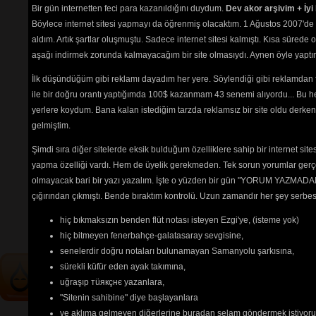
Yoğurt Koydum Dolaba
(4887) 
Bir gün internetten feci para kazanıldığını duydum.
Dev akor arşivim + İyi 
Yuvasız Kuş
(3516) 
Böylece internet sitesi yapmayı da öğrenmiş olacaktım. 1 Ağustos 2007'de 
Yüreğimde Yangın Var
(3070) 
aldım. Artık şartlar oluşmuştu. Sadece internet sitesi kalmıştı. Kısa sürede
Zalim Aldı Götürdü
(2253) 
Zalimsin Yar
(2518) 
aşağı indirmek zorunda kalmayacağım bir site olmasıydı. Aynen öyle yaptım.
Zavallım
(2217) 
İlk düşündüğüm gibi reklamı dayadım her yere. Söylendiği gibi reklamdan
ile bir doğru orantı yaptığımda 100$ kazanmam 43 senemi alıyordu... Bu he
Gözünden tanırım dertli
yerlere koydum. Bana kalan istediğim tarzda reklamsız bir site oldu derken
insanı
gelmiştim.
Sen yanlış yaptın
Solmadan gek artık
Şimdi sıra diğer sitelerde eksik bulduğum özelliklere sahip bir internet sit
yapma özelliği vardı. Hem de üyelik gerekmeden. Tek sorun yorumlar gerçe
Tehlikenin Farkında mısın? 
olmayacak bari bir yazı yazalım. İşte o yüzden bir gün "YORUM YAZMADAN
çığırından çıkmıştı. Bende bıraktım kontrolü. Uzun zamandır her şey serb
İçerik
akorların
,
tabların
,
bas
tablarının
ve 
sözlerin
ayırt 
hiç bıkmaksızın benden flüt notası isteyen Ezgi'ye, (isteme yok)
edilebilmesi için
seçimlerinize
hiç bitmeyen fenerbahçe-galatasaray sevgisine,
göre
renkli listelenmektedir.
senelerdir doğru notaları bulunamayan Samanyolu şarkısına,
sürekli küfür eden ayak takımına,
uğraşıp тüякçнє yazanlara,
"Sitenin sahibine" diye başlayanlara
ve aklıma gelmeyen diğerlerine buradan selam göndermek istiyor