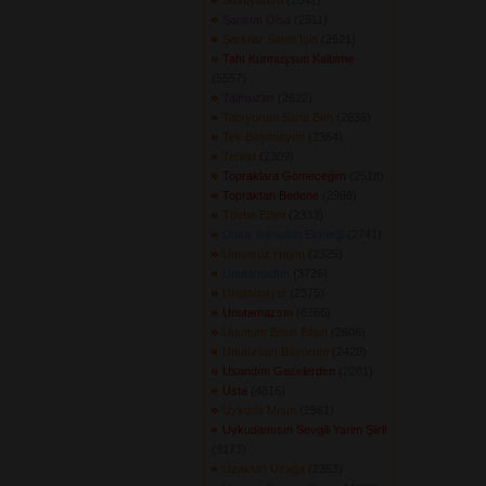
Susuyorum
(2642) 
Şansım Olsa
(2511) 
Şarkılar Senin İçin
(2521) 
Taht Kurmuşsun Kalbime
(5557) 
Talihsizler
(2622) 
Tapıyorum Sana Ben
(2639) 
Tek Başımayım
(2364) 
Terket
(2309) 
Topraklara Gömeceğim
(2518) 
Topraktan Bedene
(2998) 
Tövbe Ettim
(2333) 
Umut Yoksulun Ekmeği
(2741) 
Umutsuz Hayat
(2325) 
Unutamadım
(3726) 
Unutamayız
(2375) 
Unutamazsın
(6266) 
Unuttum Bilsin Bilsin
(2606) 
Unutursun Biliyorum
(2428) 
Usandım Gecelerden
(2281) 
Usta
(4616) 
Uykuda Mısın
(2561) 
Uykudamısın Sevgili Yarim Şiirli
(3173) 
Uzaktan Uzağa
(2353) 