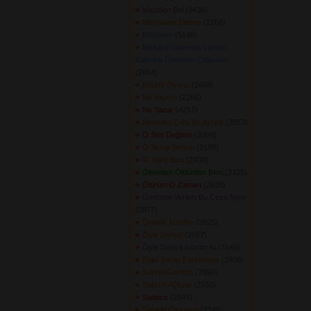
Maziden Biri
(3436) 
Merhamet Dileme
(2266) 
Meselem
(5146) 
Mezara Girmeme Lüzum
Kalmadı Ölmeden Öldürdün
(2654) 
Misafir Oyunu
(2498) 
Ne Yapsın
(2266) 
Ne Yazar
(4257) 
Nereden Çıktı Bu Ayrılık
(2853) 
O Sen Değilsin
(3004) 
O Sevgi Sensin
(2198) 
O Yaktı Beni
(2400) 
Ölmeden Öldürdün Beni
(2325) 
Ölürüm O Zaman
(2628) 
Ömrüme Verilen Bu Ceza Niye
(2877) 
Öpmek İstedim
(2625) 
Öyle Dünya
(2657) 
Öyle Dünya İsterim Ki
(3146) 
Rakı Şarap Farketmez
(2908) 
Sabret Gönlüm
(2959) 
Sabrım Ağlıyor
(2550) 
Sadece
(2945) 
Sahilde Oturmuş
(2346) 