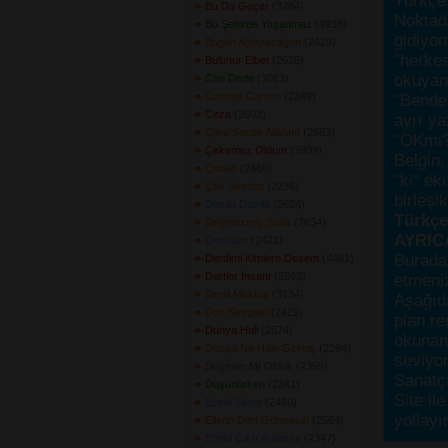
Türkçe 
Bu Da Geçer
(3284) 
Noktada
Bu Şehirde Yaşanmaz
(4938) 
gidiyo
Bugün Ağlayacağım
(2429) 
"herke
Bulunur Elbet
(2626) 
okuyanı
Can Dede
(3063) 
Canıma Cansın
(2349) 
"Bende,
Ceza
(2602) 
ayrı ya
Çare Sende Allahım
(2683) 
"OKmi?
Çekemez Oldum
(3909) 
Belgin, 
Çoban
(2466) 
"ki" ek
Çok Sevdim
(2236) 
birleşi
Damla Damla
(2624) 
Türkçes
Değmezmiş Sana
(2634) 
AYRIC
Denedim
(2421) 
Burada
Derdimi Kimlere Desem
(4481) 
Dertler İnsanı
(2863) 
etmeniz
Dertli Mektup
(3134) 
Aşağıda
Dön Sevgilim
(2429) 
plan re
Dünya Hali
(2574) 
okunama
Dünya Ne Hale Gelmiş
(2294) 
seviyor
Düşman Mı Olduk
(2359) 
Sanatçı
Düşünürken
(2341) 
Site ile
Ecele Sitem
(2480) 
yollayı
Ellerin Dert Görmesin
(2564) 
Engel Çıktı Aramıza
(2347) 