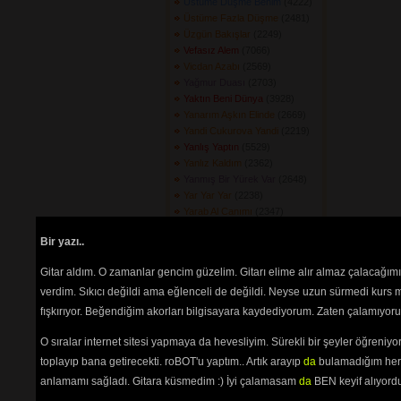
Üstüme Düşme Benim
(4222) 
Üstüme Fazla Düşme
(2481) 
Üzgün Bakışlar
(2249) 
Vefasız Alem
(7066) 
Vicdan Azabı
(2569) 
Yağmur Duası
(2703) 
Yaktın Beni Dünya
(3928) 
Yanarım Aşkın Elinde
(2669) 
Yandi Cukurova Yandi
(2219) 
Yanlış Yaptın
(5529) 
Yanlız Kaldım
(2362) 
Yanmış Bir Yürek Var
(2648) 
Yar Yar Yar
(2238) 
Yarab Al Canımı
(2347) 
Yaranamadım
(3885) 
Bir yazı..
Yaşadın da Ne Gördün
(2435) 
Yaşamak İçin
(2326) 
Gitar aldım. O zamanlar gencim güzelim. Gitarı elime alır almaz çalacağım
Yaşamanın Kuralı
(2768) 
verdim. Sıkıcı değildi ama eğlenceli de değildi. Neyse uzun sürmedi kurs m
Yaşamaya Çalıştım
(2239) 
Yaşayamadım
(2724) 
fışkırıyor. Beğendiğim akorları bilgisayara kaydediyorum. Zaten çalamıyorum
Yetmedi Mi Az Mı Geldi
(2368) 
Yıkıla Yıkıla
(11281) 
O sıralar internet sitesi yapmaya da hevesliyim. Sürekli bir şeyler öğren
Yıkıldım Sevgilim Kaldırır Mısın
toplayıp bana getirecekti. roBOT'u yaptım.. Artık arayıp
da
bulamadığım her 
(2563) 
anlamamı sağladı. Gitara küsmedim :) İyi çalamasam
da
BEN keyif alıyord
Yıllar Utansın
(7917) 