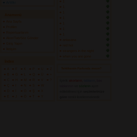
1
ArWiki
1
1
Anamenü
1
Ana Sayfa
1
Profilim
1
Repertuarlarım
1
Akor/Tab/Söz Gönder
anlasana
Giriş Yapın
red hot
İletişim
strangers in the night
when you are gone
İndex
Tehlikenin Farkında mısın? 
A
F
K
P
U
Z
B
G
L
Q
Ü
+
C
H
M
R
V
?
İçerik
akorların
,
tabların
,
bas
Ç
I
N
S
W
tablarının
ve 
sözlerin
ayırt 
D
İ
O
Ş
X
edilebilmesi için
seçimlerinize
E
J
Ö
T
Y
göre
renkli listelenmektedir.