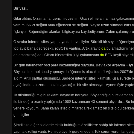
Bir yazı..
Gitar aldım. O zamanlar gencim güzelim. Gitarı elime alır almaz çalacağım
verdim. Sıkıcı değildi ama eğlenceli de değildi. Neyse uzun sürmedi kurs m
fışkırıyor. Beğendiğim akorları bilgisayara kaydediyorum. Zaten çalamıyorum
O sıralar internet sitesi yapmaya da hevesliyim. Sürekli bir şeyler öğren
toplayıp bana getirecekti. roBOT'u yaptım.. Artık arayıp
da
bulamadığım her 
anlamamı sağladı. Gitara küsmedim :) İyi çalamasam
da
BEN keyif alıyord
Bir gün internetten feci para kazanıldığını duydum.
Dev akor arşivim + İyi 
Böylece internet sitesi yapmayı da öğrenmiş olacaktım. 1 Ağustos 2007'de 
aldım. Artık şartlar oluşmuştu. Sadece internet sitesi kalmıştı. Kısa sürede
aşağı indirmek zorunda kalmayacağım bir site olmasıydı. Aynen öyle yaptım.
İlk düşündüğüm gibi reklamı dayadım her yere. Söylendiği gibi reklamdan
ile bir doğru orantı yaptığımda 100$ kazanmam 43 senemi alıyordu... Bu he
yerlere koydum. Bana kalan istediğim tarzda reklamsız bir site oldu derken
gelmiştim.
Şimdi sıra diğer sitelerde eksik bulduğum özelliklere sahip bir internet sit
yapma özelliği vardı. Hem de üyelik gerekmeden. Tek sorun yorumlar gerçe