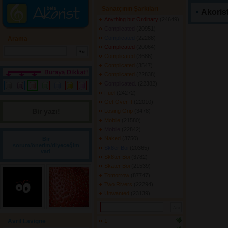
Sanatçının Şarkıları
Akorist
Anything but Ordinary
(24649) 
Complicated
(20951) 
Complicated
(22288) 
Arama
Complicated
(20064) 
Complicated
(3686) 
Complicated
(3547) 
Complicated
(22838) 
Complicated.
(22382) 
Fuel
(24272) 
Get Over It
(22010) 
Bir yazı! 
Losing Grip
(3478) 
Mobile
(21580) 
Mobile
(22842) 
Naked
(3750) 
Bir
sorum/önerim/diyeceğim
Sk8er Boi
(20365) 
var!
Sk8ter Boi
(3782) 
Skater Boi
(21539) 
Tomorrow
(87747) 
Two Rivers
(22294) 
Unwanted
(23139) 
Avril Lavigne
1