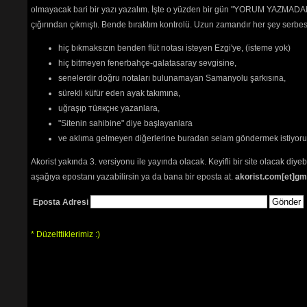
olmayacak bari bir yazı yazalım. İşte o yüzden bir gün "YORUM YAZMADAN
çığırından çıkmıştı. Bende bıraktım kontrolü. Uzun zamandır her şey serb
hiç bıkmaksızın benden flüt notası isteyen Ezgi'ye, (isteme yok)
hiç bitmeyen fenerbahçe-galatasaray sevgisine,
senelerdir doğru notaları bulunamayan Samanyolu şarkısına,
sürekli küfür eden ayak takımına,
uğraşıp тüякçнє yazanlara,
"Sitenin sahibine" diye başlayanlara
ve aklıma gelmeyen diğerlerine buradan selam göndermek istiyor
Akorist yakında 3. versiyonu ile yayında olacak. Keyifli bir site olacak diy
aşağıya epostanı yazabilirsin ya da bana bir eposta at.
akorist.com[et]gm
Eposta Adresi
* Düzelttiklerimiz :)