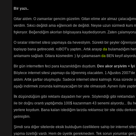
Bir yazı..
Gitar aldım. O zamanlar gencim güzelim. Gitarı elime alır almaz çalacağım
verdim. Sıkıcı değildi ama eğlenceli de değildi. Neyse uzun sürmedi kurs m
fışkırıyor. Beğendiğim akorları bilgisayara kaydediyorum. Zaten çalamıyorum
O sıralar internet sitesi yapmaya da hevesliyim. Sürekli bir şeyler öğren
toplayıp bana getirecekti. roBOT'u yaptım.. Artık arayıp
da
bulamadığım her 
anlamamı sağladı. Gitara küsmedim :) İyi çalamasam
da
BEN keyif alıyord
Bir gün internetten feci para kazanıldığını duydum.
Dev akor arşivim + İyi 
Böylece internet sitesi yapmayı da öğrenmiş olacaktım. 1 Ağustos 2007'de 
aldım. Artık şartlar oluşmuştu. Sadece internet sitesi kalmıştı. Kısa sürede
aşağı indirmek zorunda kalmayacağım bir site olmasıydı. Aynen öyle yaptım.
İlk düşündüğüm gibi reklamı dayadım her yere. Söylendiği gibi reklamdan
ile bir doğru orantı yaptığımda 100$ kazanmam 43 senemi alıyordu... Bu he
yerlere koydum. Bana kalan istediğim tarzda reklamsız bir site oldu derken
gelmiştim.
Şimdi sıra diğer sitelerde eksik bulduğum özelliklere sahip bir internet sit
yapma özelliği vardı. Hem de üyelik gerekmeden. Tek sorun yorumlar gerçe