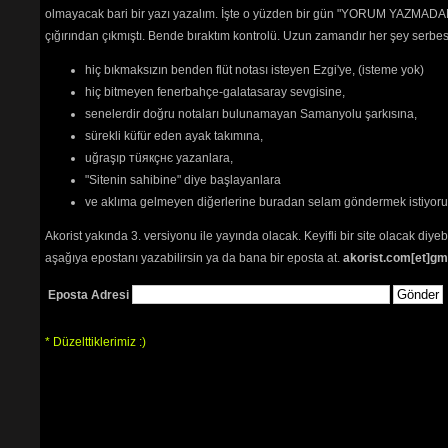
olmayacak bari bir yazı yazalım. İşte o yüzden bir gün "YORUM YAZMADAN
çığırından çıkmıştı. Bende bıraktım kontrolü. Uzun zamandır her şey serb
hiç bıkmaksızın benden flüt notası isteyen Ezgi'ye, (isteme yok)
hiç bitmeyen fenerbahçe-galatasaray sevgisine,
senelerdir doğru notaları bulunamayan Samanyolu şarkısına,
sürekli küfür eden ayak takımına,
uğraşıp тüякçнє yazanlara,
"Sitenin sahibine" diye başlayanlara
ve aklıma gelmeyen diğerlerine buradan selam göndermek istiyor
Akorist yakında 3. versiyonu ile yayında olacak. Keyifli bir site olacak diy
aşağıya epostanı yazabilirsin ya da bana bir eposta at.
akorist.com[et]gm
Eposta Adresi
* Düzelttiklerimiz :)