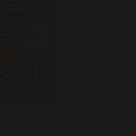
ArWiki
Anamenü
Ana Sayfa
Profilim
Repertuarlarım
Akor/Tab/Söz Gönder
Giriş Yapın
İletişim
İndex
A
F
K
P
U
Z
B
G
L
Q
Ü
+
C
H
M
R
V
?
Ç
I
N
S
W
D
İ
O
Ş
X
E
J
Ö
T
Y