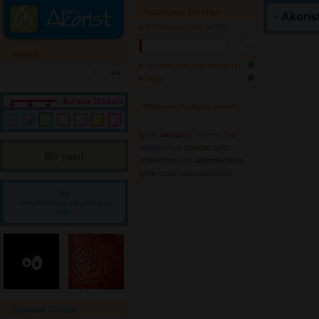
Sanatçının Şarkıları
Akorist
A Thosand Miles
(4107) 
Arama
ah hemşerim vah hemşerim
Nota
Tehlikenin Farkında mısın? 
İçerik
akorların
,
tabların
,
bas
tablarının
ve 
sözlerin
ayırt 
Bir yazı! 
edilebilmesi için
seçimlerinize
göre
renkli listelenmektedir.
Bir
sorum/önerim/diyeceğim
var!
Vanessa Carlton