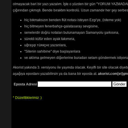
olmayacak bari bir yazı yazalım. İşte o yüzden bir gün "YORUM YAZMADAN
çığırından çıkmıştı. Bende bıraktım kontrolü. Uzun zamandır her şey serb
hiç bıkmaksızın benden flüt notası isteyen Ezgi'ye, (isteme yok)
hiç bitmeyen fenerbahçe-galatasaray sevgisine,
senelerdir doğru notaları bulunamayan Samanyolu şarkısına,
sürekli küfür eden ayak takımına,
uğraşıp тüякçнє yazanlara,
"Sitenin sahibine" diye başlayanlara
ve aklıma gelmeyen diğerlerine buradan selam göndermek istiyor
Akorist yakında 3. versiyonu ile yayında olacak. Keyifli bir site olacak diy
aşağıya epostanı yazabilirsin ya da bana bir eposta at.
akorist.com[et]gm
Eposta Adresi
* Düzelttiklerimiz :)