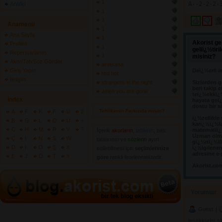
1
ArWiki
1
1
Anamenü
1
Ana Sayfa
1
Akorist ge
Profilim
1
geliï¿½tir
Repertuarlarım
1
misiniz?
Akor/Tab/Söz Gönder
anlasana
Giriş Yapın
Deï¿½erli a
red hot
İletişim
strangers in the night
Sizlerden g
beri takip e
when you are gone
teï¿½ekkï¿
İndex
hayata geï¿
dostu bir s
Tehlikenin Farkında mısın? 
A
F
K
P
U
Z
ï¿½zellikle
B
G
L
Q
Ü
+
karï¿½ï¿½l
C
H
M
R
V
?
matematiï¿½
İçerik
akorların
,
tabların
,
bas
Uzman olma
Ç
I
N
S
W
tablarının
ve 
sözlerin
ayırt 
gï¿½nï¿½llï
D
İ
O
Ş
X
ï¿½lgilene
edilebilmesi için
seçimlerinize
adresine e-
E
J
Ö
T
Y
göre
renkli listelenmektedir.
Akorist.co
Yorumlar 
Guest
| 
teşekkürler si