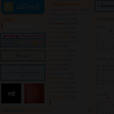
Sanatçının Şarkıları
Akorist
Anything but Ordinary
(24649) 
Complicated
(20951) 
Complicated
(22288) 
Complicate
Arama
Complicated
(20064) 
Intro:

Complicated
(3686) 
Em
Complicated
(3547) 
e--------
Complicated
(22838) 
B--------
G--------
Complicated.
(22382) 
D--2-2-2-
Fuel
(24272) 
A--2-2-2-
Get Over It
(22010) 
E--------
Bir yazı! 
Losing Grip
(3478) 
Verses 1,2
Mobile
(21580) 
G 
Mobile
(22842) 
e--3-3-3-
Naked
(3750) 
Bir
B--3-3-3-
sorum/önerim/diyeceğim
G--------
Sk8er Boi
(20365) 
var!
D--------
Sk8ter Boi
(3782) 
A--2-2-2-
Skater Boi
(21539) 
E--3-3-3-
Tomorrow
(87747) 
Two Rivers
(22294) 
Chorus:

Unwanted
(23139) 
Em 
e---------
B--------1
G---------
Avril Lavigne
1
D--2-2-2-