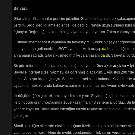
okunama
Bir yazı..
seviyor
Sanatçı
Gitar aldım. O zamanlar gencim güzelim. Gitarı elime alır almaz çalacağım
Site ile
verdim. Sıkıcı değildi ama eğlenceli de değildi. Neyse uzun sürmedi kurs m
yollayı
fışkırıyor. Beğendiğim akorları bilgisayara kaydediyorum. Zaten çalamıyorum
Sadece üyele
O sıralar internet sitesi yapmaya da hevesliyim. Sürekli bir şeyler öğren
toplayıp bana getirecekti. roBOT'u yaptım.. Artık arayıp
da
bulamadığım her 
anlamamı sağladı. Gitara küsmedim :) İyi çalamasam
da
BEN keyif alıyord
Bir gün internetten feci para kazanıldığını duydum.
Dev akor arşivim + İyi 
Böylece internet sitesi yapmayı da öğrenmiş olacaktım. 1 Ağustos 2007'de 
aldım. Artık şartlar oluşmuştu. Sadece internet sitesi kalmıştı. Kısa sürede
aşağı indirmek zorunda kalmayacağım bir site olmasıydı. Aynen öyle yaptım.
Path:
p
İlk düşündüğüm gibi reklamı dayadım her yere. Söylendiği gibi reklamdan
ile bir doğru orantı yaptığımda 100$ kazanmam 43 senemi alıyordu... Bu he
yerlere koydum. Bana kalan istediğim tarzda reklamsız bir site oldu derken
gelmiştim.
Şimdi sıra diğer sitelerde eksik bulduğum özelliklere sahip bir internet sit
yapma özelliği vardı. Hem de üyelik gerekmeden. Tek sorun yorumlar gerçe