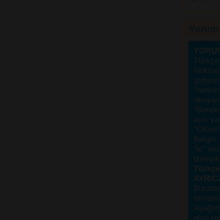
Yorum
YORU
Türkçe 
Noktada
gidiyo
"herke
okuyanı
"Bende,
ayrı ya
"OKmi?
Belgin, 
"ki" ek
birleşi
Türkçes
AYRIC
Burada
etmeniz
Aşağıda
plan re