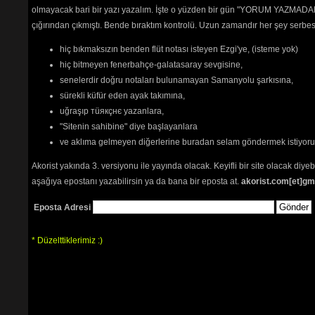
olmayacak bari bir yazı yazalım. İşte o yüzden bir gün "YORUM YAZMADAN
çığırından çıkmıştı. Bende bıraktım kontrolü. Uzun zamandır her şey serb
hiç bıkmaksızın benden flüt notası isteyen Ezgi'ye, (isteme yok)
hiç bitmeyen fenerbahçe-galatasaray sevgisine,
senelerdir doğru notaları bulunamayan Samanyolu şarkısına,
sürekli küfür eden ayak takımına,
uğraşıp тüякçнє yazanlara,
"Sitenin sahibine" diye başlayanlara
ve aklıma gelmeyen diğerlerine buradan selam göndermek istiyor
Akorist yakında 3. versiyonu ile yayında olacak. Keyifli bir site olacak diy
aşağıya epostanı yazabilirsin ya da bana bir eposta at.
akorist.com[et]gm
Eposta Adresi
* Düzelttiklerimiz :)