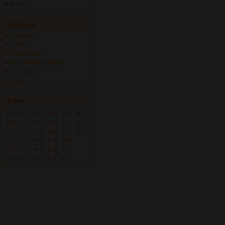
ArWiki
Anamenü
Ana Sayfa
Profilim
Repertuarlarım
Akor/Tab/Söz Gönder
Giriş Yapın
İletişim
İndex
A
F
K
P
U
Z
B
G
L
Q
Ü
+
C
H
M
R
V
?
Ç
I
N
S
W
D
İ
O
Ş
X
E
J
Ö
T
Y