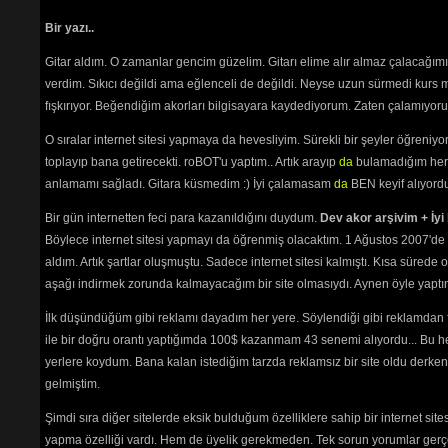
Bir yazı..
Gitar aldım. O zamanlar gencim güzelim. Gitarı elime alır almaz çalacağım
verdim. Sıkıcı değildi ama eğlenceli de değildi. Neyse uzun sürmedi kurs m
fışkırıyor. Beğendiğim akorları bilgisayara kaydediyorum. Zaten çalamıyorum
O sıralar internet sitesi yapmaya da hevesliyim. Sürekli bir şeyler öğren
toplayıp bana getirecekti. roBOT'u yaptım.. Artık arayıp
da
bulamadığım her 
anlamamı sağladı. Gitara küsmedim :) İyi çalamasam
da
BEN keyif alıyord
Bir gün internetten feci para kazanıldığını duydum.
Dev akor arşivim + İyi 
Böylece internet sitesi yapmayı da öğrenmiş olacaktım. 1 Ağustos 2007'de 
aldım. Artık şartlar oluşmuştu. Sadece internet sitesi kalmıştı. Kısa sürede
aşağı indirmek zorunda kalmayacağım bir site olmasıydı. Aynen öyle yaptım.
İlk düşündüğüm gibi reklamı dayadım her yere. Söylendiği gibi reklamdan
ile bir doğru orantı yaptığımda 100$ kazanmam 43 senemi alıyordu... Bu he
yerlere koydum. Bana kalan istediğim tarzda reklamsız bir site oldu derken
gelmiştim.
Şimdi sıra diğer sitelerde eksik bulduğum özelliklere sahip bir internet sit
yapma özelliği vardı. Hem de üyelik gerekmeden. Tek sorun yorumlar gerçe