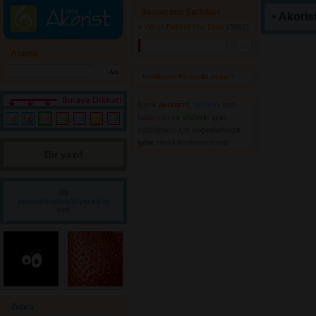
Sanatçının Şarkıları
Akorist
Whos Behind The Door
(3952) 
Arama
Tehlikenin Farkında mısın? 
İçerik
akorların
,
tabların
,
bas
tablarının
ve 
sözlerin
ayırt 
edilebilmesi için
seçimlerinize
göre
renkli listelenmektedir.
Bir yazı! 
Bir
sorum/önerim/diyeceğim
var!
Zebra