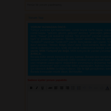
Henüz bir yorum yapılmamış.
Yorum Yap
YORUM YAZMADAN ÖNCE:
Türkçe yazanlar için hatırlatmalar; cümle büyük harfle başlar, nokta i
cümle başlar. "gelcem, gitcem, gidiyom" denmez "geleceğim, gidec
denir. "Yaaaa" çok laubali bir sözdür. "bU şEkiLDE" yazmak sadece o
harfi "g" şeklinde yazılamaz. "Bende, sende" denmez, "Ben de, sen d
"Geldimi?" yazılmaz "Geldi mi?" yazılır. Soru takıları ayrı yazılır. 
duru" denmez. "Ahmet, Belgin, Duru" denir. Özel isimlerin, illerin, ülkel
olarak kullanılıyorsa ayrı, iyelik eki olarak kullanıyorsa birleşik yazı
yazılır. MSN Türkçesi'yle değil.
MSN türkçesi ile yazılan yorumlar si
AYRICA:
Burada küfür etmek kimseye bir şey katmaz. Burada bize teşekkür e
seviyeli yorum yapın. Aşağıdaki editör kendinizi en iyi biçimde ifad
yazı renginde yapacağınız değişiklikler yorumunuzu okunamaz hale ge
şarkıyı seviyorum" tarzı yorumlar lütfen yapmayalım. Aşkınızı burad
için sitemizin
ArWiki
özelliğini kullanın. Site ile ilgili görüşlerinizi, istek
Burada konuşulan müzik olsun. Bol Keyifler..
Sadece üyeler yorum yapabilir.