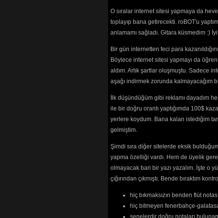
O sıralar internet sitesi yapmaya da hev
toplayıp bana getirecekti. roBOT'u yaptım.
anlamamı sağladı. Gitara küsmedim :) İ
Bir gün internetten feci para kazanıldığ
Böylece internet sitesi yapmayı da öğren
aldım. Artık şartlar oluşmuştu. Sadece in
aşağı indirmek zorunda kalmayacağım bir 
İlk düşündüğüm gibi reklamı dayadım her
ile bir doğru orantı yaptığımda 100$ kaz
yerlere koydum. Bana kalan istediğim tarz
gelmiştim.
Şimdi sıra diğer sitelerde eksik bulduğum 
yapma özelliği vardı. Hem de üyelik ger
olmayacak bari bir yazı yazalım. İşte 
çığırından çıkmıştı. Bende bıraktım kon
hiç bıkmaksızın benden flüt notası
hiç bitmeyen fenerbahçe-galatasa
senelerdir doğru notaları bulun