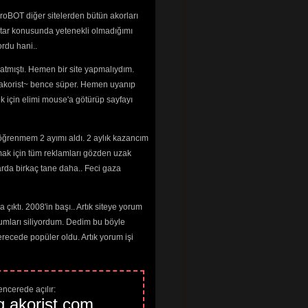
n over    you

    Em7/9   
Em7
roBOT diğer sitelerden bütün akorları
ct for your love

tar konusunda yetenekli olmadığımı 
rdu hani..
tmıştı. Hemen bir site yapmalıydım. 
 ~akorist~ bence süper. Hemen uyanıp
ek için elimi mouse'a götürüp sayfayı
öğrenmem 2 ayımı aldı. 2 aylık kazancım
mak için tüm reklamları gözden uzak
and made them cry

arda birkaç tane daha.. Feci gaza
and made them cry

and made them cry

çıktı. 2008'in başı.. Artık siteye yorum
and made them cry

umları siliyordum. Dedim bu böyle
and made them cry

cede popüler oldu. Artık yorum işi
ncerede açılır: 
g.akorist.com