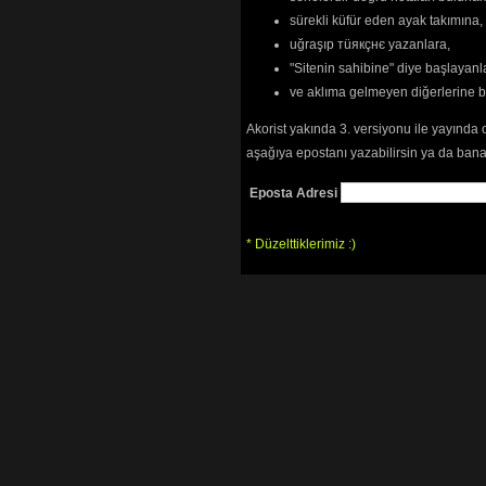
sürekli küfür eden ayak takımına,
uğraşıp тüякçнє yazanlara,
"Sitenin sahibine" diye başlayanl
ve aklıma gelmeyen diğerlerine 
Akorist yakında 3. versiyonu ile yayında 
aşağıya epostanı yazabilirsin ya da bana
Eposta Adresi
* Düzelttiklerimiz :)