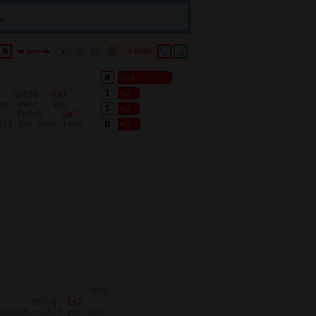
.
-1 puan 
%94
%2
   Em7/9   
Em7
n  over   you

%2
    Em7/9    
Em7
ct for your love

%3
                  MTM

       Em7/9  
Em7
usion, can't you see
