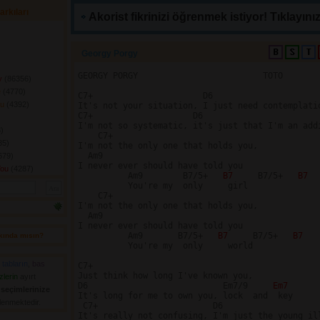
arkıları
Akorist fikrinizi öğrenmek istiyor! Tıklayınız
Georgy Porgy 
GEORGY PORGY                         TOTO

y
(86356) 
e
(4770) 
C7+                      D6                     
ou
(4392) 
It's not your situation, I just need contemplatio
C7+                    D6                       
I'm not so systematic, it's just that I'm an addi
) 
    C7+

5) 
I'm not the only one that holds you,

  Am9

679) 
I never ever should have told you

You
(4287) 
          Am9        B7/5+   
B7 
    B7/5+   
B7
          You're my  only     girl

    C7+

I'm not the only one that holds you,

  Am9

I never ever should have told you

          Am9       B7/5+   
B7 
    B7/5+   
B7
kında mısın? 
          You're my  only     world

,
tabların
,
bas
C7+

Just think how long I've known you,

zlerin
ayırt 
D6                           Em7/9     
Em7
n
seçimlerinize
It's long for me to own you, lock  and  key      
elenmektedir.
 C7+                       D6                   
It's really not confusing, I'm just the young ill