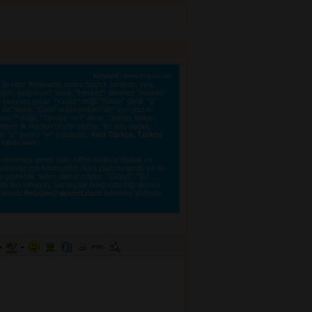
Kaynak:
www.zoque.net
le biter. Noktadan sonra boşluk bırakılır, yeni 
eğim, gidiyorum" denir. "Herkez" denmez "herkes"
kuyanı yorar. "Yanlız" değil "Yalnız" denir. "ğ"
e" denir. "Dahi" anlamındaki "de" ayrı yazılır.
"OKmi?" değil, "Tamam mı?" denir. "ahmet, belgin,
erin ilk harfleri büyük yazılır. "ki" eki, bağlaç
lır. "v" yerine "w" yazılmaz.
Yani Türkçe, Türkçe
linecektir. 
tmenize gerek yok, lütfen sadece alakalı ve 
e etmeniz için konmuştur. Arka plan renginde ya da
tirebilir, lütfen dikkat edelim. "Güzel", "Bu
a ilan etmeyin. Sanatçılar hakkında bilgi girmek
lerinizi 
iletisim@akorist.com
adresine yollayın. 