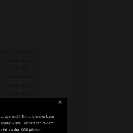
ords * without V)

and made them cry

and made them cry

and made them cry

and made them cry

and made them cry

 yaygın değil. Kursa gitmeye karar


 uyduruk site. Her taraftan reklam
rini ara dur. Kötü günlerdi..
   Em7/9  
Em7