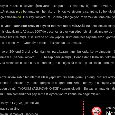
It's not your situation, I just need contemplatio
C7+                    D6                       
esliyim. Sürekli bir şeyler öğreniyorum. Bir gün roBOT yapmayı öğrendim. EVREKA! 
I'm not so systematic, it's just that I'm an addi
. Artık arayıp
da
bulamadığım her akorun birkaç versiyonuna sahiptim. Bu bolluk gi
    C7+

I'm not the only one that holds you,

yi çalamasam
da
BEN keyif alıyordum. Sorana gitar çalıyorum demek de fena olmuyo
  Am9

I never ever should have told you

ını duydum.
Dev akor arşivim + İyi bir internet sitesi = $$$$$$
Bu denklem aklıma ya
          Am9       B7/5+   
B7 
    B7/5+   
B7
          You're my  only     girl

miş olacaktım. 1 Ağustos 2007'de gece yarısı uyurken süper bir isim aklıma geldi.
    C7+

ternet sitesi kalmıştı. Kısa sürede onuda yaptım. İlk kriterim her sayfada akoru görm
I'm not the only one that holds you,

  Am9

site olmasıydı. Aynen öyle yaptım. Tıklıyorsun pat diye akor.
I never ever should have told you

          Am9       B7/5+   
B7 
    B7/5+   
B7
 yere. Söylendiği gibi reklamdan feci para kazanmanın bu kadar kolay olmadığını 
          You're my  only     world

     Em4/7*                    Dbm4/7*

anmam 43 senemi alıyordu... Bu hesap beni yıkmıştı :) Bende daha fazla sinir olma
     Georgy Porgy, pudding pie, kissed the girls 
da reklamsız bir site oldu derken bir gün bir teşekkür mesajı geldi. Takip eden ayl
     Gb5+/9-                  Bm7/5+

     Georgy Porgy, pudding pie, kissed the girls 
     Em4/7*                    Dbm4/7*

     Georgy Porgy, pudding pie, kissed the girls 
özelliklere sahip bir internet sitesi yapmaktı. Şu anda görmüş olduğunuz site ortaya 
     Gb5+/9-                    Bm7/5+

     Georgy Porgy, pudding pie, kissed the girls 
ekmeden. Tek sorun yorumlar gerçekten bir gariplerdi. Arada bir uygun olmayan yor
     Em4/7*                    Dbm4/7*

     Georgy Porgy, pudding pie, kissed the girls 
o yüzden bir gün "YORUM YAZMADAN ÖNCE" yazısını ekledim. Bu yazı ummadığım dere
          Gb5+/9-

trolü. Uzun zamandır her şey serbest. Ayrıca yorum konusuna değinmişken;
          Kissed the girls and made them cry,

          Bm7/5+

          Kissed the girls and made them cry

 isteyen Ezgi'ye, (isteme yok)
Yeni pe
ray sevgisine,
    Em4/7*     Dbm4/7*      Gb5+/9-      Bm7/5+

blo
amayan Samanyolu şarkısına,