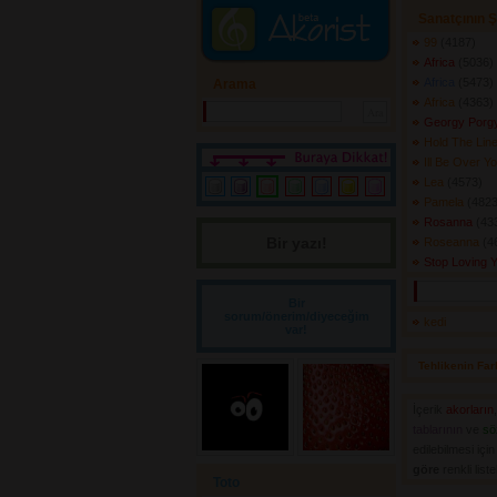
Sanatçının Ş
99
(4187) 
Africa
(5036) 
Africa
(5473) 
Arama
Africa
(4363) 
Georgy Porg
Hold The Lin
Ill Be Over Y
Lea
(4573) 
Pamela
(4823
Rosanna
(433
Bir yazı! 
Roseanna
(4
Stop Loving 
Bir
sorum/önerim/diyeceğim
kedi
var!
Tehlikenin Far
İçerik
akorların
tablarının
ve 
sö
edilebilmesi içi
göre
renkli list
Toto