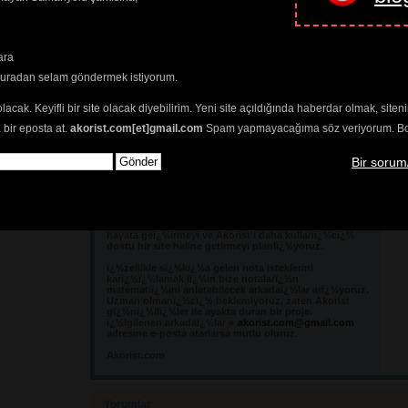
--

+ - - - - - - - - - - - - - - - - - - - - - - - -
| Maurizio Tiziano Moretto                 system
ara
buradan selam göndermek istiyorum.
olacak. Keyifli bir site olacak diyebilirim. Yeni site açıldığında haberdar olmak, sit
 bir eposta at.
akorist.com[et]gmail.com
Spam yapmayacağıma söz veriyorum. Bol 
Akorist gelen istekler doï¿½rultusunda
ï¿½n
geliï¿½tirilecek! Sizde katkï¿½da bulunmak ister
misiniz?
Bir sorum
Deï¿½erli arkadaï¿½lar,
Sizlerden gelen yorum ve e-postalarï¿½ ilk gï¿½nden 
beri takip etmekteyiz. Nefis fikirleriniz iï¿½in
teï¿½ekkï¿½r ederiz. Bunlarï¿½n bir kï¿½smï¿½nï¿½
hayata geï¿½irmeyi ve Akorist'i daha kullanï¿½cï¿½
dostu bir site haline getirmeyi planlï¿½yoruz.
ï¿½zellikle sï¿½kï¿½a gelen nota isteklerini 
karï¿½ï¿½lamak iï¿½in bize notalarï¿½n
matematiï¿½ini anlatabilecek arkadaï¿½lar arï¿½yoruz.
Uzman olmanï¿½zï¿½ beklemiyoruz, zaten Akorist
gï¿½nï¿½llï¿½ler ile ayakta duran bir proje.
ï¿½lgilenen arkadaï¿½lar
akorist.com@gmail.com
adresine e-posta atarlarsa mutlu oluruz.
Akorist.com
Yorumlar 