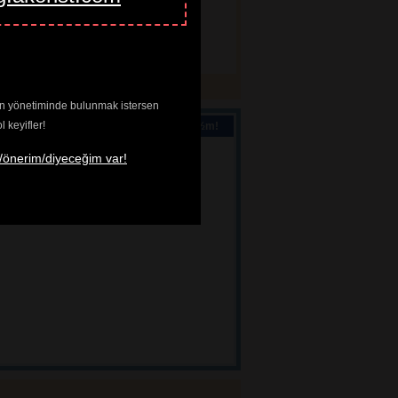
 - - - - - - - - - - - +

07@cribi1.bio.unipd.it |

enin yönetiminde bulunmak istersen
keyifler!
ternete sansï¿½r deï¿½il, sï¿½rat lazï¿½m!
/önerim/diyeceğim var!