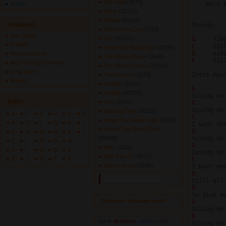
She Said
(3073) 
    Main Riff			 Addition
ArWiki
Shine
(72176) 
Simple
(83110) 
Anamenü
Chords:

Sister Dont Cry
(2723) 
Ana Sayfa
Skin
(81971) 
G 
Profilim
C 
Smashing Young Man
(3283) 
D 
Repertuarlarım
The World I Know
(2940) 
F 
    1332
Akor/Tab/Söz Gönder
The World I Know
(73344) 
Giriş Yapın
Intro main
Turn Around
(3173) 
İletişim
Untitled
(3762) 
G
Untitled
(82897) 
İndex
Vent
(3420) 
G
Wasting Time
(83116) 
A
F
K
P
U
Z
C 
When The Water Falls
(3291) 
B
G
L
Q
Ü
+
Where The River Flows
G
C
H
M
R
V
?
(84408) 
Ç
I
N
S
W
G
Why
(3311) 
D
İ
O
Ş
X
Why Part 2
(72972) 
E
J
Ö
T
Y
C 
World I Know
(3186) 
D
D 
        
Tehlikenin Farkında mısın? 
G
G
İçerik
akorların
,
tabların
,
bas