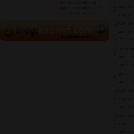
C 
tablarının
ve 
sözlerin
ayırt 
edilebilmesi için
seçimlerinize
G
göre
renkli listelenmektedir.
G
C 
D
D 
        
G
F 
G
F 
G
G
C 
G
G
C 