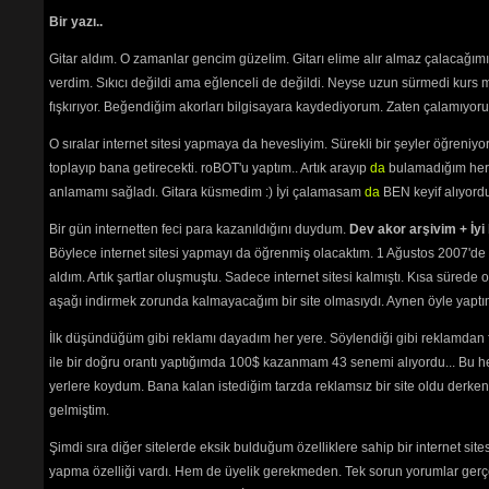
Bir yazı..
Henüz bir yo
Gitar aldım. O zamanlar gencim güzelim. Gitarı elime alır almaz çalacağım
Yorum
verdim. Sıkıcı değildi ama eğlenceli de değildi. Neyse uzun sürmedi kurs m
fışkırıyor. Beğendiğim akorları bilgisayara kaydediyorum. Zaten çalamıyorum
YORU
O sıralar internet sitesi yapmaya da hevesliyim. Sürekli bir şeyler öğren
Türkçe 
toplayıp bana getirecekti. roBOT'u yaptım.. Artık arayıp
da
bulamadığım her 
Noktada
anlamamı sağladı. Gitara küsmedim :) İyi çalamasam
da
BEN keyif alıyord
gidiyo
"herke
Bir gün internetten feci para kazanıldığını duydum.
Dev akor arşivim + İyi 
okuyanı
Böylece internet sitesi yapmayı da öğrenmiş olacaktım. 1 Ağustos 2007'de 
"Bende,
aldım. Artık şartlar oluşmuştu. Sadece internet sitesi kalmıştı. Kısa sürede
ayrı ya
aşağı indirmek zorunda kalmayacağım bir site olmasıydı. Aynen öyle yaptım.
"OKmi?
Belgin, 
İlk düşündüğüm gibi reklamı dayadım her yere. Söylendiği gibi reklamdan
"ki" ek
ile bir doğru orantı yaptığımda 100$ kazanmam 43 senemi alıyordu... Bu he
birleşi
yerlere koydum. Bana kalan istediğim tarzda reklamsız bir site oldu derken
Türkçes
gelmiştim.
AYRIC
Burada
Şimdi sıra diğer sitelerde eksik bulduğum özelliklere sahip bir internet sit
etmeniz
yapma özelliği vardı. Hem de üyelik gerekmeden. Tek sorun yorumlar gerçe
Aşağıda