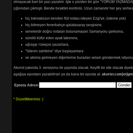
olmayacak bari bir yazı yazalım. İşte o yüzden bir gün "YORUM YAZMADAN
plan re
çığırından çıkmıştı. Bende bıraktım kontrolü. Uzun zamandır her şey serb
okunama
seviyor
hiç bıkmaksızın benden flüt notası isteyen Ezgi'ye, (isteme yok)
Sanatçı
hiç bitmeyen fenerbahçe-galatasaray sevgisine,
Site ile
senelerdir doğru notaları bulunamayan Samanyolu şarkısına,
yollayı
sürekli küfür eden ayak takımına,
uğraşıp тüякçнє yazanlara,
Sadece üyele
"Sitenin sahibine" diye başlayanlara
ve aklıma gelmeyen diğerlerine buradan selam göndermek istiyor
Akorist yakında 3. versiyonu ile yayında olacak. Keyifli bir site olacak diy
aşağıya epostanı yazabilirsin ya da bana bir eposta at.
akorist.com[et]gm
Eposta Adresi
Path:
p
* Düzelttiklerimiz :)