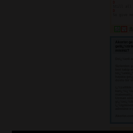
D
D 
       
So give me
Akorist ge
geliï¿½tir
misiniz?
Deï¿½erli a
Sizlerden g
beri takip e
teï¿½ekkï¿
hayata geï¿
dostu bir s
ï¿½zellikle
karï¿½ï¿½l
matematiï¿½
Uzman olma
gï¿½nï¿½llï
ï¿½lgilene
adresine e-
Akorist.co
Yorumlar 