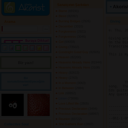
Sanatçının Şarkıları
Akorist
Blame
(69191) 
Bleed
(82097) 
Burning Bridges
(2926) 
Giving 
Arama
December
(3310) 
e: Thu, 2
Forgiveness
(2921) 
Forgiveness
(3046) 
Giving wri
Gel
(69059) 
On the Di
Transcrib
Giving
(73502) 
Goodnight Good Guy
(82605) 
This is m
Heaven
(82200) 
Bir yazı! 
			  
Heavens Already Here
(81944) 
			 
Heavens Already Here
(3108) 
		       Collec
Heavy
(82613) 
Heavy
(2763) 
Bir
sorum/önerim/diyeceğim
	This song is on there Disiplened Breakdown album it is a great

In a Moment
(3063) 
var!
song.  Th
In Between
(2984) 
Eds guita
Link
(68852) 
Any quest
Listen
(73006) 
Love Lifted Me
(2805) 
----------------
Precious Declaration
(3494) 
----------------
Precious Declaration
(68997) 
----------------
--0h1-1-0h1--0-
Reunion
(83722) 
---------------
Collective Soul
She Gathers Rain
(2897) 
----------------