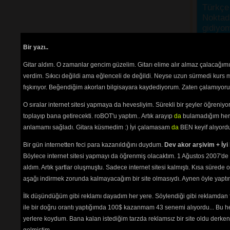
Türkçe 
Noktada
gidiyo
"herke
Bir yazı..
okuyanı
"Bende,
Gitar aldım. O zamanlar gencim güzelim. Gitarı elime alır almaz çalacağım
ayrı ya
verdim. Sıkıcı değildi ama eğlenceli de değildi. Neyse uzun sürmedi kurs m
"OKmi?
fışkırıyor. Beğendiğim akorları bilgisayara kaydediyorum. Zaten çalamıyorum
Belgin, 
"ki" ek
O sıralar internet sitesi yapmaya da hevesliyim. Sürekli bir şeyler öğren
birleşi
toplayıp bana getirecekti. roBOT'u yaptım.. Artık arayıp
da
bulamadığım her 
Türkçes
anlamamı sağladı. Gitara küsmedim :) İyi çalamasam
da
BEN keyif alıyord
AYRIC
Burada
Bir gün internetten feci para kazanıldığını duydum.
Dev akor arşivim + İyi 
etmeniz
Böylece internet sitesi yapmayı da öğrenmiş olacaktım. 1 Ağustos 2007'de 
Aşağıda
aldım. Artık şartlar oluşmuştu. Sadece internet sitesi kalmıştı. Kısa sürede
plan re
aşağı indirmek zorunda kalmayacağım bir site olmasıydı. Aynen öyle yaptım.
okunama
seviyor
İlk düşündüğüm gibi reklamı dayadım her yere. Söylendiği gibi reklamdan
Sanatçı
ile bir doğru orantı yaptığımda 100$ kazanmam 43 senemi alıyordu... Bu he
Site ile
yerlere koydum. Bana kalan istediğim tarzda reklamsız bir site oldu derken
yollayı
gelmiştim.