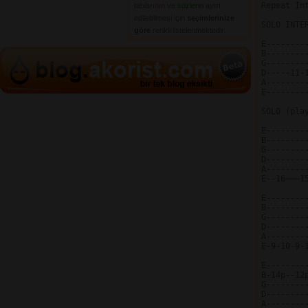
Repeat Int
tablarının
ve 
sözlerin
ayırt 
edilebilmesi için
seçimlerinize
SOLO INTE
göre
renkli listelenmektedir.
E---------
B---------
G---------
D-----11-1
A---------
E---------
SOLO (pla
E--------
B--------
G--------
D--------
A--------
E--16~~~1
E--------
B--------
G--------
D--------
A--------
E-9-10-9-
E--------
B-14p--12
G--------
D--------
A--------