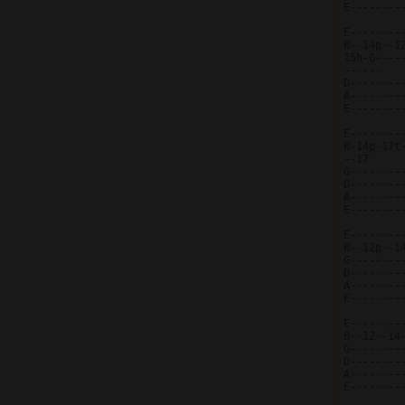
E--------
E--------
B--14p--1
15h-G----
------

D--------
A--------
E--------
E--------
B-14p-17t
--17

G--------
D--------
A--------
E--------
E--------
B--12p--1
G--------
D--------
A--------
E--------
E--------
B--12--14
G--------
D--------
A--------
E--------