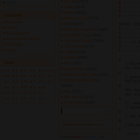
She Said
(3073) 
B 
ArWiki
D 
Shine
(72176) 
A 
Simple
(83110) 
Anamenü
E 
-------
Sister Dont Cry
(2723) 
Ana Sayfa
Skin
(81971) 
Profilim
E 
-------
Smashing Young Man
(3283) 
G--------
Repertuarlarım
The World I Know
(2940) 
B--------
Akor/Tab/Söz Gönder
The World I Know
(73344) 
D-----11-
Giriş Yapın
A--------
Turn Around
(3173) 
İletişim
E--------
Untitled
(3762) 
Untitled
(82897) 
A
İndex
Vent
(3420) 

   I thin
Wasting Time
(83116) 
A
F
K
P
U
Z
G 
When The Water Falls
(3291) 
B
G
L
Q
Ü
+
   I gues
Where The River Flows
C
H
M
R
V
?
A
(84408) 
Ç
I
N
S
W

   Who ma
Why
(3311) 
D
İ
O
Ş
X
Why Part 2
(72972) 
E
J
Ö
T
Y
G 
World I Know
(3186) 
   It see
G 
A
Tehlikenin Farkında mısın? 
G 
   'Cause
İçerik
akorların
,
tabların
,
bas