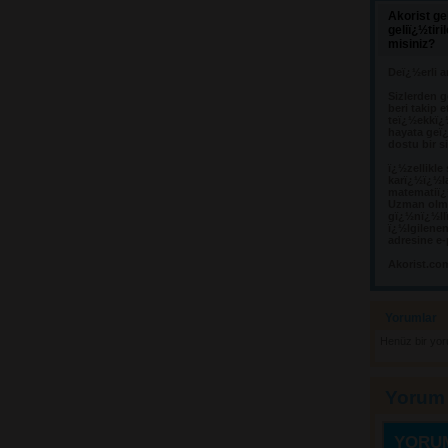
Akorist ge
geliï¿½tir
misiniz?
Deï¿½erli a
Sizlerden g
beri takip e
teï¿½ekkï¿
hayata geï¿
dostu bir s
ï¿½zellikle
karï¿½ï¿½l
matematiï¿½
Uzman olma
gï¿½nï¿½llï
ï¿½lgilene
adresine e-
Akorist.co
Yorumlar 
Henüz bir yo
Yorum
YORU