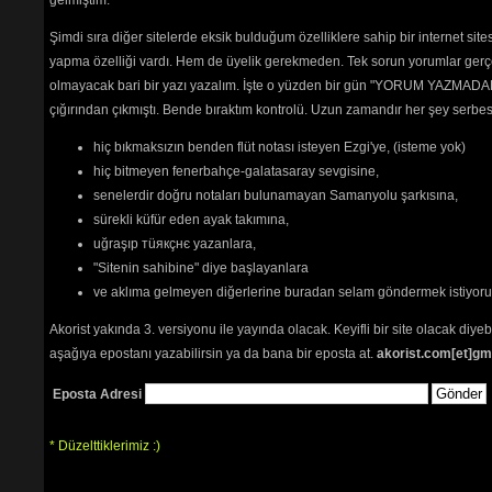
Sadece üyele
Şimdi sıra diğer sitelerde eksik bulduğum özelliklere sahip bir internet sit
yapma özelliği vardı. Hem de üyelik gerekmeden. Tek sorun yorumlar gerçe
olmayacak bari bir yazı yazalım. İşte o yüzden bir gün "YORUM YAZMADAN
çığırından çıkmıştı. Bende bıraktım kontrolü. Uzun zamandır her şey serb
hiç bıkmaksızın benden flüt notası isteyen Ezgi'ye, (isteme yok)
hiç bitmeyen fenerbahçe-galatasaray sevgisine,
senelerdir doğru notaları bulunamayan Samanyolu şarkısına,
Path:
p
sürekli küfür eden ayak takımına,
uğraşıp тüякçнє yazanlara,
"Sitenin sahibine" diye başlayanlara
ve aklıma gelmeyen diğerlerine buradan selam göndermek istiyor
Akorist yakında 3. versiyonu ile yayında olacak. Keyifli bir site olacak diy
aşağıya epostanı yazabilirsin ya da bana bir eposta at.
akorist.com[et]gm
Eposta Adresi
* Düzelttiklerimiz :)