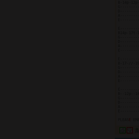
B-14p-12p
G--------
D--------
A--------
E--------
E--------
B14p-17t-
G--------
D--------
A--------
E--------
E--------
B-17-//-1
G--------
D--------
A--------
E--------
E--------
B--12p--1
G--------
D--------
A--------
E--------
PLEAS
E 
EM