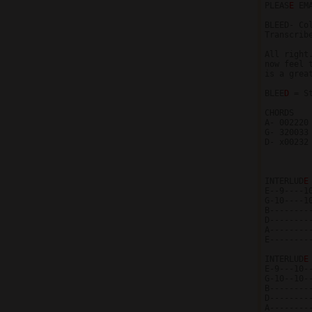
PLEAS
E 
EM
BLEED- Co
Transcribe
All right
now feel 
is a grea
BLEE
D 
= S
CHORDS   
A- 002220
G- 320033
D- x00232
          
INTERLUD
E
E--9----1
G-10----1
B--------
D--------
A--------
E--------
INTERLUD
E
E-9---10-
G-10--10-
B--------
D--------
A--------