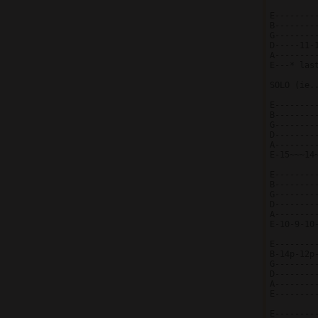
E---------
B---------
G---------
D-----11-1
A---------
E---* last
SOLO (ie..
E--------
B--------
G--------
D--------
A--------
E-15~~~14
E--------
B--------
G--------
D--------
A--------
E-10-9-10
E--------
B-14p-12p
G--------
D--------
A--------
E--------
E--------