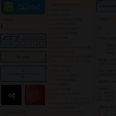
Sanatçının Şarkıları
Akorist
Blame
(69191) 
Bleed
(82097) 
Burning Bridges
(2926) 
Bleed 
Arama
December
(3310) 
#

Forgiveness
(2921) 
Forgiveness
(3046) 
Gel
(69059) 
From scot
Giving
(73502) 
    [The 
Goodnight Good Guy
(82605) 
    [Your
Heaven
(82200) 
    [Some
Bir yazı! 
Heavens Already Here
(81944) 
BLEED- Co
Heavens Already Here
(3108) 
Transcribe
Heavy
(82613) 
Heavy
(2763) 
Bir
All right
sorum/önerim/diyeceğim
contribut
In a Moment
(3063) 
var!
In Between
(2984) 
BLEE
D 
= S
Link
(68852) 
CHORDS   
Listen
(73006) 
A- 002220
Love Lifted Me
(2805) 
G- 320033
Precious Declaration
(3494) 
D- x00232
Precious Declaration
(68997) 
INTERLUD
E
Reunion
(83722) 
E 
Collective Soul
She Gathers Rain
(2897) 
G 