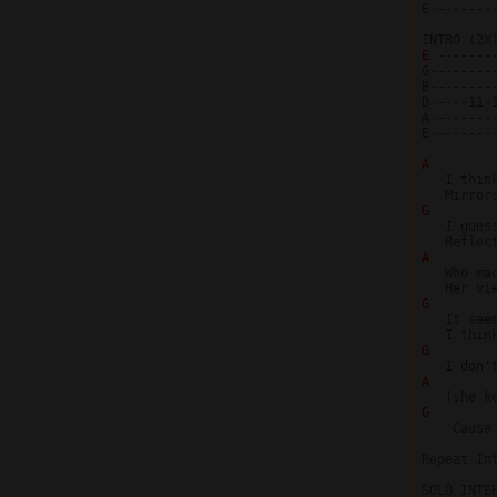
E--------
E 
-------
G--------
B--------
D-----11-
A--------
E--------
A

   I thin
G 
   I gues
A

   Who ma
G 
   It see
G 
A
G 
   'Cause
Repeat Int
SOLO INTE