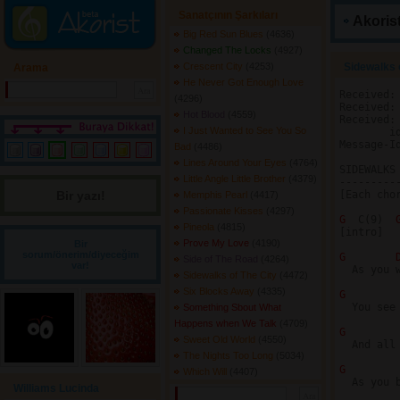
Sanatçının Şarkıları
Akorist
Big Red Sun Blues
(4636) 
Changed The Locks
(4927) 
Crescent City
(4253) 
Sidewalks o
Arama
He Never Got Enough Love
Received:
(4296) 
Received:
Hot Blood
(4559) 
Received:
I Just Wanted to See You So
	id AA27965; Sun, 2 Jan 94 19:19:49 -0800

Message-Id
Bad
(4486) 
Lines Around Your Eyes
(4764) 
SIDEWALKS
Little Angle Little Brother
(4379) 
---------
Bir yazı! 
[Each chor
Memphis Pearl
(4417) 
Passionate Kisses
(4297) 
G 
 C(9)  
Pineola
(4815) 
[intro]

Prove My Love
(4190) 
Bir
sorum/önerim/diyeceğim
G 
Side of The Road
(4264) 
var!
  As you 
Sidewalks of The City
(4472) 
Six Blocks Away
(4335) 
G 
  You see
Something Sbout What
Happens when We Talk
(4709) 
G 
Sweet Old World
(4550) 
  And all
The Nights Too Long
(5034) 
G 
Which Will
(4407) 
  As you 
Williams Lucinda