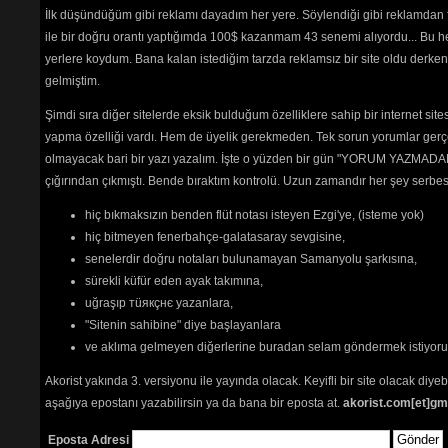
İlk düşündüğüm gibi reklamı dayadım her yere. Söylendiği gibi reklamdan
ile bir doğru orantı yaptığımda 100$ kazanmam 43 senemi alıyordu... Bu he
yerlere koydum. Bana kalan istediğim tarzda reklamsız bir site oldu derken
gelmiştim.
Şimdi sıra diğer sitelerde eksik bulduğum özelliklere sahip bir internet sit
yapma özelliği vardı. Hem de üyelik gerekmeden. Tek sorun yorumlar gerçe
olmayacak bari bir yazı yazalım. İşte o yüzden bir gün "YORUM YAZMADAN
çığırından çıkmıştı. Bende bıraktım kontrolü. Uzun zamandır her şey serb
hiç bıkmaksızın benden flüt notası isteyen Ezgi'ye, (isteme yok)
hiç bitmeyen fenerbahçe-galatasaray sevgisine,
senelerdir doğru notaları bulunamayan Samanyolu şarkısına,
sürekli küfür eden ayak takımına,
uğraşıp тüякçнє yazanlara,
"Sitenin sahibine" diye başlayanlara
ve aklıma gelmeyen diğerlerine buradan selam göndermek istiyor
Akorist yakında 3. versiyonu ile yayında olacak. Keyifli bir site olacak diy
aşağıya epostanı yazabilirsin ya da bana bir eposta at.
akorist.com[et]gm
Eposta Adresi