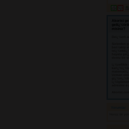
Akorist ge
geliï¿½tir
misiniz?
Deï¿½erli a
Sizlerden g
beri takip e
teï¿½ekkï¿
hayata geï¿
dostu bir s
ï¿½zellikle
karï¿½ï¿½l
matematiï¿½
Uzman olma
gï¿½nï¿½llï
ï¿½lgilene
adresine e-
Akorist.co
Yorumlar 
Henüz bir yo