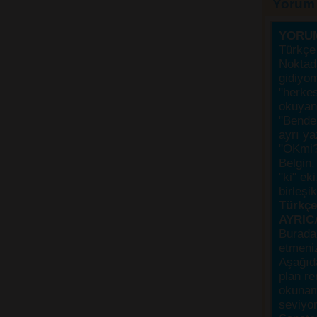
Yorum
YORU
Türkçe 
Noktada
gidiyo
"herke
okuyanı
"Bende,
ayrı ya
"OKmi?
Belgin, 
"ki" ek
birleşi
Türkçes
AYRIC
Burada
etmeniz
Aşağıda
plan re
okunama
seviyor