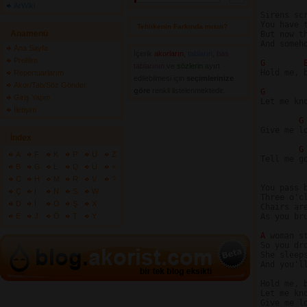
ArWiki
Sirens sc
You have 
Tehlikenin Farkında mısın? 
Anamenü
But now t
And someh
Ana Sayfa
İçerik
akorların
,
tabların
,
bas
Profilim
G 
tablarının
ve 
sözlerin
ayırt 
Hold me, b
Repertuarlarım
edilebilmesi için
seçimlerinize
Akor/Tab/Söz Gönder
göre
renkli listelenmektedir.
G 
Giriş Yapın
Let me kn
İletişim
G
Give me lo
İndex
G
A
F
K
P
U
Z
Tell me g
B
G
L
Q
Ü
+
C
H
M
R
V
?
You pass b
Ç
I
N
S
W
Three o'cl
D
İ
O
Ş
X
Chairs are
E
J
Ö
T
Y
As you br
A 
woman s
So you dro
She sleep
And you'll
Hold me, b
Let me kn