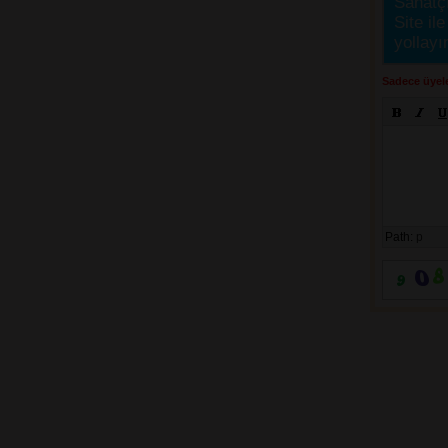
Sanatçı
Site ile
yollayı
Sadece üyele
Path:
p