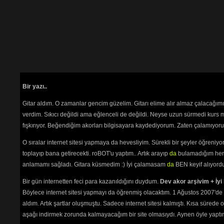
Bir yazı..
Gitar aldım. O zamanlar gencim güzelim. Gitarı elime alır almaz çalacağım
verdim. Sıkıcı değildi ama eğlenceli de değildi. Neyse uzun sürmedi kurs m
fışkırıyor. Beğendiğim akorları bilgisayara kaydediyorum. Zaten çalamıyorum
O sıralar internet sitesi yapmaya da hevesliyim. Sürekli bir şeyler öğren
toplayıp bana getirecekti. roBOT'u yaptım.. Artık arayıp
da
bulamadığım her 
anlamamı sağladı. Gitara küsmedim :) İyi çalamasam
da
BEN keyif alıyord
Bir gün internetten feci para kazanıldığını duydum.
Dev akor arşivim + İyi 
Böylece internet sitesi yapmayı da öğrenmiş olacaktım. 1 Ağustos 2007'de 
aldım. Artık şartlar oluşmuştu. Sadece internet sitesi kalmıştı. Kısa sürede
aşağı indirmek zorunda kalmayacağım bir site olmasıydı. Aynen öyle yaptım.