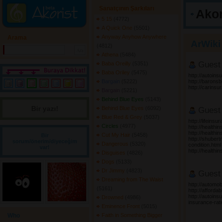
Sanatçının Şarkıları
Akor
5 15
(4772) 
A Quick One
(5501) 
Anyway Anyhow Anywhere
Arama
ArWiki 
(4812) 
Athena
(5484) 
Guest
Baba Oreilly
(5351) 
Baba Oriley
(5475) 
http://autoins
Bargain
(5222) 
http://baron
http://carins
Bargain
(5221) 
Behind Blue Eyes
(5143) 
Bir yazı! 
Behind Blue Eyes
(6092) 
Guest
Blue Red & Grey
(5037) 
http://lifein
Circles
(4977) 
http://health
http://health
Cut My Hair
(5458) 
Bir
http://shuber
sorum/önerim/diyeceğim
Dangerous
(5320) 
condition.html
var!
http://health
Disguises
(4826) 
Dogs
(5133) 
Dr Jimmy
(4823) 
Guest
Dreaming from The Waist
http://automob
(5161) 
http://afford
http://autoin
Drowned
(4986) 
insurance-rat
Eminence Front
(5015) 
Who
Faith in Something Bigger