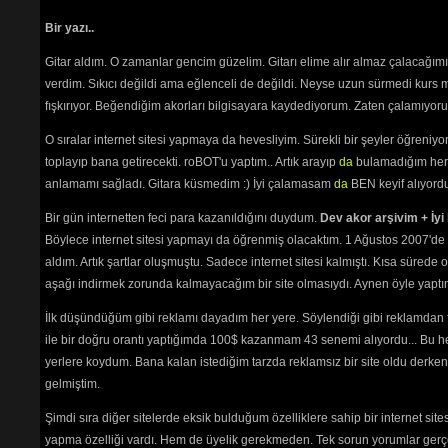
Squeezebox
(5030) 
Substitute
(4756) 
Bir yazı..
Summertime Blues
(4966) 
Gitar aldım. O zamanlar gencim güzelim. Gitarı elime alır almaz çalacağım
Sunrise
(4875) 
Tattoo
(5216) 
verdim. Sıkıcı değildi ama eğlenceli de değildi. Neyse uzun sürmedi kurs m
The Dirty Jobs
(4723) 
fışkırıyor. Beğendiğim akorları bilgisayara kaydediyorum. Zaten çalamıyorum
The Kids Are Alright
(4801) 
The Punk Meets The Godfather
O sıralar internet sitesi yapmaya da hevesliyim. Sürekli bir şeyler öğren
(5374) 
toplayıp bana getirecekti. roBOT'u yaptım.. Artık arayıp
da
bulamadığım her 
The Real Me
(5147) 
anlamamı sağladı. Gitara küsmedim :) İyi çalamasam
da
BEN keyif alıyord
The Relay
(5347) 
The Rock
(5043) 
Bir gün internetten feci para kazanıldığını duydum.
Dev akor arşivim + İyi 
The Rock
(5111) 
Böylece internet sitesi yapmayı da öğrenmiş olacaktım. 1 Ağustos 2007'de 
The Seas Refuses No River
(4872) 
aldım. Artık şartlar oluşmuştu. Sadece internet sitesi kalmıştı. Kısa sürede
The Seeker
(5172) 
aşağı indirmek zorunda kalmayacağım bir site olmasıydı. Aynen öyle yaptım.
The Seeker
(5268) 
The Song is Over
(4991) 
İlk düşündüğüm gibi reklamı dayadım her yere. Söylendiği gibi reklamdan
The Who by Numbers Album
ile bir doğru orantı yaptığımda 100$ kazanmam 43 senemi alıyordu... Bu he
(5641) 
yerlere koydum. Bana kalan istediğim tarzda reklamsız bir site oldu derken
Tommy
(6070) 
gelmiştim.
Too Much of Anything
(4789) 
Trick of The Light
(6192) 
Şimdi sıra diğer sitelerde eksik bulduğum özelliklere sahip bir internet sit
Water
(5521) 
yapma özelliği vardı. Hem de üyelik gerekmeden. Tek sorun yorumlar gerçe
Were Not Gonna Take It
(5172) 