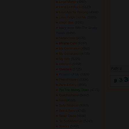
Legal Matter
(4997) 
Long Live Rock
(5123) 
Love Aint for Keeping
(4905) 
Love Reign Oer Me
(5089) 
Magic Bus
(5191) 
Mary-anne With The Shaky
Hands
(5450) 
Melancholia
(4970) 
Miracle Cure
(5167) 
My Generation
(4960) 
My Generation
(4725) 
My Wife
(5225) 
Odorono
(5468) 
Path:
p
Overture
(5725) 
Pictures of Lily
(5325) 
Pinball Wizard
(5334) 
Pure & Easy
(4935) 
Put The Money Down
(4771) 
Quadrophenia
(5052) 
Rael
(4910) 
Sally Simpson
(5369) 
Sea & Sand
(4743) 
Sister Disco
(4888) 
So Sad About Us
(5243) 
Sparks
(5002) 