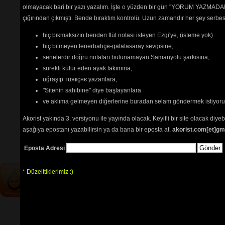
When I Was a Boy
(5809) 
olmayacak bari bir yazı yazalım. İşte o yüzden bir gün "YORUM YAZMADAN
Who Are You
(5951) 
çığırından çıkmıştı. Bende bıraktım kontrolü. Uzun zamandır her şey serb
Who Are You
(5223) 
Wont Get Fooled Again
(6578) 
hiç bıkmaksızın benden flüt notası isteyen Ezgi'ye, (isteme yok)
Wont Get Fooled Again
(4826) 
hiç bitmeyen fenerbahçe-galatasaray sevgisine,
You Better You Bet
(5779) 
senelerdir doğru notaları bulunamayan Samanyolu şarkısına,
Young Man Blues
(5178) 
sürekli küfür eden ayak takımına,
Zoot Suit
(5118) 
uğraşıp тüякçнє yazanlara,
"Sitenin sahibine" diye başlayanlara
ve aklıma gelmeyen diğerlerine buradan selam göndermek istiyor
Tehlikenin Farkında mısın? 
Akorist yakında 3. versiyonu ile yayında olacak. Keyifli bir site olacak diy
İçerik
akorların
,
tabların
,
bas
aşağıya epostanı yazabilirsin ya da bana bir eposta at.
akorist.com[et]gm
tablarının
ve 
sözlerin
ayırt 
edilebilmesi için
seçimlerinize
Eposta Adresi
göre
renkli listelenmektedir.
* Düzelttiklerimiz :)