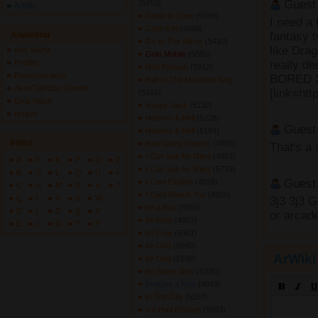
Guest
(5453) 
ArWiki
Gettin in Tune
(5090) 
I need a
Glow Girl
(4998) 
Anamenü
fantasy 
Go to The Mirror
(5410) 
like Dra
Ana Sayfa
Goin Mobile
(5085) 
Profilim
really 
Had Enough
(5912) 
Repertuarlarım
BORED XD 
Hall of The Mountain King
Akor/Tab/Söz Gönder
[link=htt
(5316) 
Giriş Yapın
Happy Jack
(5132) 
İletişim
Heaven & Hell
(5228) 
Guest
Heaven & Hell
(5184) 
İndex
How Many Friends
(4885) 
That's a
I Can See for Miles
(4903) 
A
F
K
P
U
Z
I Can See for Miles
(5779) 
B
G
L
Q
Ü
+
Guest
I Cant Explain
(4826) 
C
H
M
R
V
?
I Cant Reach You
(4925) 
Ç
I
N
S
W
3j3 3j3 
Im a Boy
(5916) 
D
İ
O
Ş
X
or arcad
Im Free
(4902) 
E
J
Ö
T
Y
Im Free
(5341) 
Im One
(5040) 
ArWiki
Im One
(5198) 
Im Sober Now
(5330) 
Imagine a Man
(4843) 
In The City
(5257) 
Ive Had Enough
(5593) 