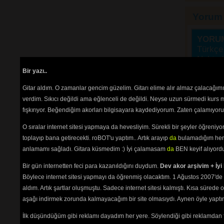
Yorum
YORU
Türkçe 
Noktada
gidiyo
Bir yazı..
"herke
Gitar aldım. O zamanlar gencim güzelim. Gitarı elime alır almaz çalacağım
okuyanı
"Bende,
verdim. Sıkıcı değildi ama eğlenceli de değildi. Neyse uzun sürmedi kurs m
ayrı ya
fışkırıyor. Beğendiğim akorları bilgisayara kaydediyorum. Zaten çalamıyorum
"OKmi?
O sıralar internet sitesi yapmaya da hevesliyim. Sürekli bir şeyler öğren
Belgin, 
toplayıp bana getirecekti. roBOT'u yaptım.. Artık arayıp
da
bulamadığım her 
"ki" ek
birleşi
anlamamı sağladı. Gitara küsmedim :) İyi çalamasam
da
BEN keyif alıyord
Türkçes
Bir gün internetten feci para kazanıldığını duydum.
Dev akor arşivim + İyi 
AYRIC
Böylece internet sitesi yapmayı da öğrenmiş olacaktım. 1 Ağustos 2007'de 
Burada
aldım. Artık şartlar oluşmuştu. Sadece internet sitesi kalmıştı. Kısa sürede
etmeniz
Aşağıda
aşağı indirmek zorunda kalmayacağım bir site olmasıydı. Aynen öyle yaptım.
plan re
İlk düşündüğüm gibi reklamı dayadım her yere. Söylendiği gibi reklamdan
okunama