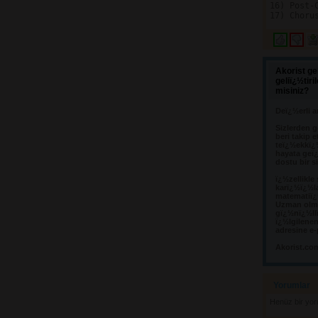
16) Post-
Akorist ge
geliï¿½tir
misiniz?
Deï¿½erli a
Sizlerden g
beri takip e
teï¿½ekkï¿
hayata geï¿
dostu bir s
ï¿½zellikle
karï¿½ï¿½l
matematiï¿½
Uzman olma
gï¿½nï¿½llï
ï¿½lgilene
adresine e-
Akorist.co
Yorumlar 
Henüz bir yo