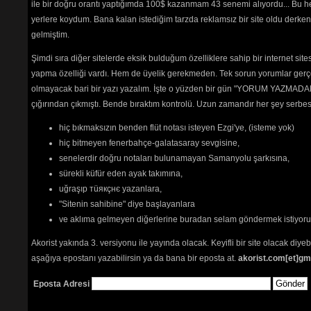
ile bir doğru orantı yaptığımda 100$ kazanmam 43 senemi alıyordu... Bu he
seviyor
yerlere koydum. Bana kalan istediğim tarzda reklamsız bir site oldu derken
Sanatçı
Site ile
gelmiştim.
yollayı
Şimdi sıra diğer sitelerde eksik bulduğum özelliklere sahip bir internet sit
yapma özelliği vardı. Hem de üyelik gerekmeden. Tek sorun yorumlar gerçe
Sadece üyele
olmayacak bari bir yazı yazalım. İşte o yüzden bir gün "YORUM YAZMADAN
çığırından çıkmıştı. Bende bıraktım kontrolü. Uzun zamandır her şey serb
hiç bıkmaksızın benden flüt notası isteyen Ezgi'ye, (isteme yok)
hiç bitmeyen fenerbahçe-galatasaray sevgisine,
senelerdir doğru notaları bulunamayan Samanyolu şarkısına,
sürekli küfür eden ayak takımına,
Path:
p
uğraşıp тüякçнє yazanlara,
"Sitenin sahibine" diye başlayanlara
ve aklıma gelmeyen diğerlerine buradan selam göndermek istiyor
Akorist yakında 3. versiyonu ile yayında olacak. Keyifli bir site olacak diy
aşağıya epostanı yazabilirsin ya da bana bir eposta at.
akorist.com[et]gm
Eposta Adresi