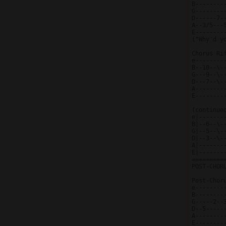
B--------
G--------
D------7-
A--3/5---
E--------
("Why'd yo
Chorus Rif
e---------
B--10--\--
G---9--\--
D---7--\--
A---------
E---------
(continued
e|-------
B|--6--\-
G|--5--\-
D|--3--\-
A|-------
E|-------
=========
POST-CHORU
Post-Chor
e---------
B---------
G-----2--3
D--5------
A---------
E---------