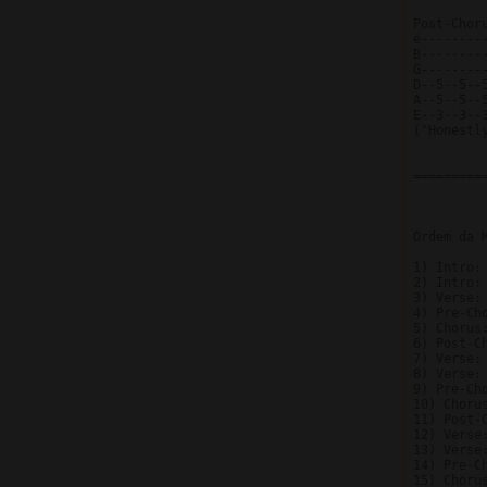
Post-Chor
e--------
B--------
G--------
D--5--5--
A--5--5--
E--3--3--
("Honestly
=========
Ordem da M
1) Intro:
2) Intro:
3) Verse:
4) Pre-Ch
5) Chorus
6) Post-C
7) Verse:
8) Verse: 
9) Pre-Cho
10) Chorus
11) Post-
12) Verse:
13) Verse
14) Pre-Ch
15) Chorus