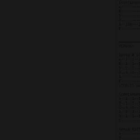
(continued
e--------
B--------
G--------
D--------
A--12m---
E--------
=========
VERSOS:

Verse 
A 
(
e--1--1--
B--1--1--
G--2--2--
D--3--3--
A--------
E--------
("Chill ou
(continued
e--1--1--
B--1--1--
G--3--3--
D--3--3--
A--1--1--
E--------
Verse Riff
e--------
B--------