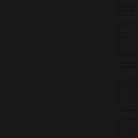
G--------
D--7m-7m-
A--8m-8m-
E--------
Verse Brid
e--------
B--------
G--10~~~-
D--------
A--------
E--------
("No no no
=========
PRE-CHORUS
Pre-Choru
e--1--1--
B--1--1--
G--3--3--
D--3--3--
A--1--1--
E--------
("Somebody
Pre-Choru
e---------
B---------
G--7-7-7--
D--7-7-7--