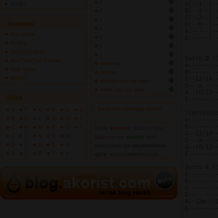
1
e|--1--|-
ArWiki
B|--3--|-
1
G|--2--|-
1
Anamenü
D|--0--|-
1
A|-----|-
Ana Sayfa
1
E|-----|-
Profilim
1
Repertuarlarım
1
Intro 
D 
(
Akor/Tab/Söz Gönder
anlasana
e--------
Giriş Yapın
B--------
red hot
İletişim
G--12/14-
strangers in the night
D---x----
when you are gone
A--10/12-
İndex
E--------
Tehlikenin Farkında mısın? 
A
F
K
P
U
Z
(continued
B
G
L
Q
Ü
+
e--------
B--------
C
H
M
R
V
?
İçerik
akorların
,
tabların
,
bas
G--12/14-
Ç
I
N
S
W
tablarının
ve 
sözlerin
ayırt 
D---x----
D
İ
O
Ş
X
edilebilmesi için
seçimlerinize
A--10/12-
E
J
Ö
T
Y
E--------
göre
renkli listelenmektedir.
Intro 
E 
(
e--------
B--------
G--------
D--------
A--12m---
E--------