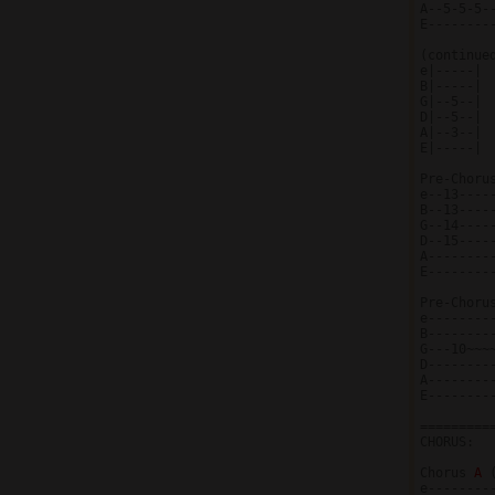
A--5-5-5--
E---------
(continued
e|-----|

B|-----|

G|--5--|

D|--5--|

A|--3--|

E|-----|

Pre-Chorus
e--13----
B--13----
G--14----
D--15----
A--------
E--------
Pre-Chorus
e--------
B--------
G---10~~~
D--------
A--------
E--------
=========
CHORUS:

Chorus 
A 
e--------