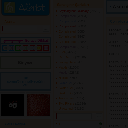
Sanatçının Şarkıları
Akorist
Anything but Ordinary
(24649) 
Complicated
(20951) 
Complicated
(22288) 
Complicate
Arama
Complicated
(20064) 
Tabber: Da
Complicated
(3686) 
mail: dan
Complicated
(3547) 
Complicated
(22838) 
Music: Com
Artist: Av
Complicated.
(22382) 
Fuel
(24272) 
INTRO:

Get Over It
(22010) 
Bir yazı! 
Intro 
A 
(
Losing Grip
(3478) 
e--1--1--
Mobile
(21580) 
B--3--3--
Mobile
(22842) 
G--2--2--
Naked
(3750) 
Bir
D--0--0--
sorum/önerim/diyeceğim
A--------
Sk8er Boi
(20365) 
var!
E--------
Sk8ter Boi
(3782) 
Skater Boi
(21539) 
Intro 
B 
(
e--------
Tomorrow
(87747) 
B--------
Two Rivers
(22294) 
G--5-/7~-
Unwanted
(23139) 
D--------
A--------
E--------
Avril Lavigne
1
Intro 
C 
(